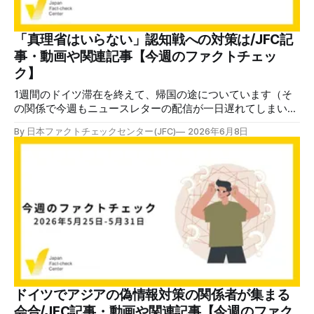
ディアリテラシー教育の状況も首都ヘルシンキで取材する予
定です （古田大輔）。 ✉️日本ファクトチェックセンター
（JFC）がこの1週間に出した記事を中心に、その他のメディ
「真理省はいらない」認知戦への対策は/JFC記
アも含めて、ファクトチェックや偽情報関連の情報をまとめ
事・動画や関連記事【今週のファクトチェッ
ました。同じ内容をニュースレターでも配信しています。登
ク】
録はこちら。
1週間のドイツ滞在を終えて、帰国の途についています（そ
の関係で今週もニュースレターの配信が一日遅れてしまいま
した）。 公共放送含む大手メディア、ファクトチェック団
By 日本ファクトチェックセンター(JFC)
2026年6月8日
体、メディアリテラシー団体、政府機関など、様々な立場の
専門家と偽・誤情報の現状と対策について議論しました。中
でも話題の中心となったのは、ロシアからの認知戦の現状で
す。 ドイツで著名な事例と言えば、ドッペルゲンガー作戦
です。ドイツの大手メディアのサイトを模倣したサイトが大
量に作られ、偽記事をSNSで拡散させるという手口でした。
CORRECTIVの調査報道などでその実態が明らかとなってい
ます。 政府もこれらの現状に対して、外国からの影響工作
に対する備えを強化しています。その動きは国家情報局を設
置する日本にとっても参考になるでしょう。 印象的だった
のは「ドイツはバルト3国や北欧などと比べて認知戦への対
応が遅れた」という言葉です。海外からの影響工作につい
ドイツでアジアの偽情報対策の関係者が集まる
て、ロシアの行動を明らかにする報道や政府対応などを見る
会合/JFC記事・動画や関連記事【今週のファク