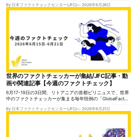
するローカルメディアの取り組み」と「SNS選挙・偽情報問
By 日本ファクトチェックセンター(JFC)
2026年6月28日
題から問う2026年衆院選と民主主義の行方」でした。 前者
については私から「地域で拡散する偽・誤情報を素早く検
知・検証できるのは地域のメディアや組織だけ」であり、
「By the community, for the community(地域コミュニティ
が地域コミュニティのために)」が重要だと指摘しました。
後者については、生成AIによるディープフェイクが2025年か
ら激増しており、すでに「AI氾濫」とでも呼ぶべき状況にな
っていると説明し、ファクトチェックだけでなくメディアリ
テラシーの普及や、根本的な法制度の整備などが必要だと訴
えました。 ファクトチェッカーやメディアがアカデミアの
方々と交流し、協力していく「越境」「コラボ」も重要なキ
ーワードです。宮城県でのローカルメディアの取り組みに関
世界のファクトチェッカーが集結/JFC記事・動
しては、河北新報での勉強会や宮城県の有識者委員会などに
画や関連記事【今週のファクトチェック】
も参加しています。 組織や業界を超えた、民主主義を守る
ための協力を日
6月17-19日の3日間、リトアニアの首都ビリニュスで、世界
中のファクトチェッカーが集まる毎年恒例の「GlobalFact」
が開催され、日本ファクトチェックセンターからも私を含む
By 日本ファクトチェックセンター(JFC)
2026年6月21日
2人が参加しました。 対面の参加者は、昨年のリオデジャネ
イロに続いて約300人。2年前のサラエボ、3年前のソウルの
500人規模と比べると減っています。ファクトチェックを支
える資金援助が世界的に減っているからです。 ファクトチ
ェックが盛んな欧州で開催されたにも関わらず、参加者が南