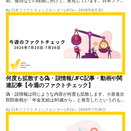
助、復旧などの段階に分けて、変化しています。日本ファク
トチェックセンターが能登半島地震の際に出した記事
By 日本ファクトチェックセンター(JFC)
2026年8月3日
（JFC「災害時に広がる偽情報5つの類型」）も参考にして
みてください。近年はこれらに加えてAI生成によるディープ
フェイクも目立ちます。 ✉️日本ファクトチェックセンター
（JFC）がこの1週間に出した記事を中心に、その他のメディ
アも含めて、ファクトチェックや偽情報関連の情報をまとめ
ました。同じ内容をニュースレターでも配信しています。登
録はこちら。 今週のお知らせ JFCファクトチェック講師養成
講座 申込はこちら 日本ファクトチェックセンター（JFC）
は、ファクトチェックやメディア情報リテラシーに関する講
師養成講座を月に1度開催しています。講座はオンラインで
90分間。修了者には認定バッジと教室や職場などで利用可能
な教材を提供します。 次回の開講は8月23日（日）午後4時
何度も拡散する偽・誤情報/JFC記事・動画や関
~5時30分で、お申し込みはこちら。 日本ファクトチェック
連記事【今週のファクトチェック】
センター（JFC） ファクトチェック講師養成講座 8月23
日（日）開催分日本フ
偽・誤情報は同じような内容が何度も拡散します。小泉進次
郎防衛相が「年金支給は80歳から」と発言したというのもそ
の一つ。繰り返し拡散するからこそ、ファクトチェックをし
By 日本ファクトチェックセンター(JFC)
2026年7月26日
ておくことが、次の拡散への予防的な対策ともなります。
✉️日本ファクトチェックセンター（JFC）がこの1週間に出
した記事を中心に、その他のメディアも含めて、ファクトチ
ェックや偽情報関連の情報をまとめました。同じ内容をニュ