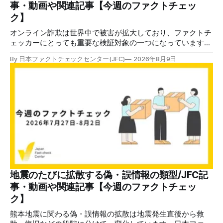
事・動画や関連記事【今週のファクトチェッ
ク】
オンライン詐欺は世界中で被害が拡大しており、ファクトチ
ェッカーにとっても重要な検証対象の一つになっています。
熊本地震をめぐっても、寄付金詐欺や目立つ投稿に詐欺サイ
By 日本ファクトチェックセンター(JFC)
2026年8月9日
トへのリンクを貼るなどの手口が複数確認されています。
✉️日本ファクトチェックセンター（JFC）がこの1週間に出
した記事を中心に、その他のメディアも含めて、ファクトチ
ェックや偽情報関連の情報をまとめました。同じ内容をニュ
ースレターでも配信しています。登録はこちら。 今週のお
知らせ JFCファクトチェック講師養成講座 申込はこちら 日
本ファクトチェックセンター（JFC）は、ファクトチェック
やメディア情報リテラシーに関する講師養成講座を月に1度
開催しています。講座はオンラインで90分間。修了者には認
定バッジと教室や職場などで利用可能な教材を提供します。
次回の開講は8月23日（日）午後4時~5時30分で、お申し込
みはこちら。 日本ファクトチェックセンター（JFC） ファ
地震のたびに拡散する偽・誤情報の類型/JFC記
クトチェック講師養成講座 8月23日（日）開催分日本ファ
事・動画や関連記事【今週のファクトチェッ
クトチェックセンター（JFC）による講師養成講座です。 講
ク】
師養成講座（オ
熊本地震に関わる偽・誤情報の拡散は地震発生直後から救