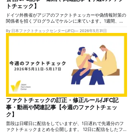
と、日本よりもかなり先行しているように見えますが、自己
トチェック】
評価は違うようです。 「真理省はいらない」という声も聞
ドイツ外務省がアジアのファクトチェッカーや偽情報対策の
関係者を招くプログラムでケルンに来ています。1週間、ボ
ンやベルリンなどドイツ各地を周り、偽情報対策について議
By 日本ファクトチェックセンター(JFC)
2026年5月31日
論します。 偽・誤情報は簡単に国境を超えます。特に自動
翻訳が一般化したことで、言語の壁はさらに低くなりまし
た。国家レベルで他国に世論を操作する「影響工作」もあれ
ば、オンライン詐欺などの国際的な犯罪もあります。 検閲
や情報統制のような手法ではなく、言論の自由や人権を尊重
しながら、健全な情報空間を守るにはどうしたらいいか。知
見を共有する狙いです。 参加者は韓国、台湾、タイ、フィ
リピン、インドネシア、モンゴル、日本からは私（古田）が
参加しています。ドイツでの訪問先は外務省、メディア規制
当局、公共放送、ファクトチェック団体、研究機関など様々
です。 議論のテーマもファクトチェックの手法にとどまら
ず、メディアリテラシー教育、海外からの影響工作を調査す
ファクトチェックの訂正・修正ルール/JFC記
るナラティブ分析、法的な規制など多岐に及ぶでしょう。
事・動画や関連記事【今週のファクトチェッ
アジアの関係者が集まる場としては、これまで、台湾、シン
ク】
ガポール、インドネシア、オーストラリア、韓国での会合に
参加した
普段は日曜日に配信をしていますが、1日遅れで先週分のフ
ァクトチェックまとめを公開します。 12日に配信をしたフ