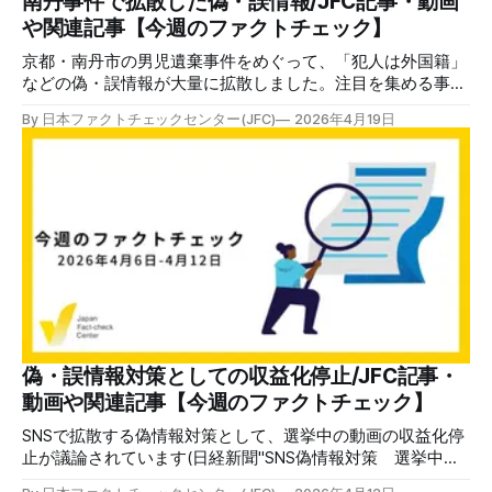
南丹事件で拡散した偽・誤情報/JFC記事・動画
ボなどを通じた成長にも触れています。 残念ながら日本フ
や関連記事【今週のファクトチェック】
ァクトチェックセンター（JFC）もこの実態レポートのアン
ケート調査に財務状況は「脆弱」と回答しました。同時に
京都・南丹市の男児遺棄事件をめぐって、「犯人は外国籍」
などの偽・誤情報が大量に拡散しました。注目を集める事件
では、必ず真偽が不確かな情報が広がります。そして、その
By 日本ファクトチェックセンター(JFC)
2026年4月19日
傾向は年々強まっています。 特に増えているのは、AIで作っ
た映像や報道の無断転載なども使った「解説動画」です。事
件の背景など知るはずもない第三者が、センセーショナルな
「真実」や「見立て」を堂々と語り、「マスゴミは報道しな
い」などと喧伝します。 日本ファクトチェックセンター
（JFC）が電通総研と実施した情報インテグリティ調査2026
では、71.5%の人が「情報が正しいか疑うことも必要」と考
えているのに「ニュースや情報をファクトチェックしたこと
がある」と答えたのはわずか26％でした。 さらに、どのよ
うに情報を確認するか聞いた項目では、そもそも「真偽を確
かめたいと思わない」が31.9%で最多でした。偽・誤情報へ
の危機感は高まっているのに、実際の行動が追いついていな
偽・誤情報対策としての収益化停止/JFC記事・
いことがわかります。 詳しくは4月2日に開催した情報イン
動画や関連記事【今週のファクトチェック】
テグリティ調査を文字起こしした一連の解説記事やアーカイ
ブ動画をご覧ください。 これでは偽・誤情
SNSで拡散する偽情報対策として、選挙中の動画の収益化停
止が議論されています(日経新聞"SNS偽情報対策 選挙中の
収益停止議論 「表現の自由」衝突懸念")。 収益化停止につ