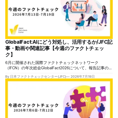
ースレターでも配信しています。登録はこちら。 今週のお
知らせ JFCファクトチェック講師養成講座 申込はこちら 日
本ファクトチェックセンター（JFC）は、ファクトチェック
やメディア情報リテラシーに関する講師養成講座を月に1度
開催しています。講座はオンラインで90分間。修了者には認
定バッジと教室や職場などで利用可能な教材を提供します。
次回の開講は8月23日（日）午後4時~5時30分で、お申し込
みはこちら。 日本ファクトチェックセンター（JFC） ファ
GlobalFact:AIにどう対処し、活用するか/JFC記
クトチェック講師養成講座 8月23日（日）開催分日本ファ
事・動画や関連記事【今週のファクトチェッ
クトチェックセンター（JFC）による講師養成講座です。 講
ク】
師養成講座（
6月に開催された国際ファクトチェックネットワーク
（IFCN）の年次総会GlobalFact2026について、報告記事の第
2,3弾を公開しました。AIは情報環境に取って、毒にも薬にも
By 日本ファクトチェックセンター(JFC)
2026年7月19日
なります。具体的な活用法や問題について、ご覧ください。
✉️日本ファクトチェックセンター（JFC）がこの1週間に出
した記事を中心に、その他のメディアも含めて、ファクトチ
ェックや偽情報関連の情報をまとめました。同じ内容をニュ
ースレターでも配信しています。登録はこちら。 今週のお
知らせ JFCファクトチェック講師養成講座 申込はこちら 日
本ファクトチェックセンター（JFC）は、ファクトチェック
やメディア情報リテラシーに関する講師養成講座を月に1度