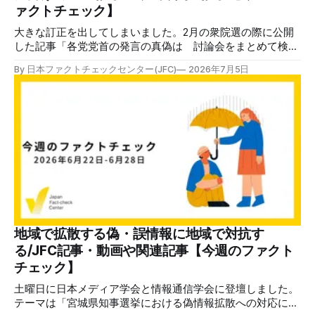
ら。 日本ファクトチェックセンター（JFC） ファクトチェ
ァクトチェック】
ック講師
大きな訂正を出してしまいました。2月の衆院選の際に公開
した記事「各党党首の発言の真偽は 討論会をまとめて検
証」の中で「れいわ新選組の大石晃子氏の発言」として記載
By 日本ファクトチェックセンター(JFC)
2026年7月5日
した内容が、実際には存在しない発言でした。 詳細は上記
の記事の訂正文で説明していますが、6回の党首討論を分析
する中で生成AIを使っており、一部で確認漏れがありまし
た。 生成AIにはハルシネーション（幻覚）と呼ばれる誤りや
学習データに基づくバイアスなどが存在します。日本ファク
トチェックセンター（JFC）はAI活用に関するガイドライン
を設け、AIによる回答を人間が確認するルールを設けていま
すが、そのガイドラインにも違反をした形となります。 現
在、再発防止のため、ガイドラインやワークフローの見直し
を進めています。公開するファクトチェック記事の数を減ら
してでも確認を徹底するなど、すでに実施している対策もあ
ります。ここしばらく、記事数が減っているのはその影響も
地域で拡散する偽・誤情報に地域で対抗す
あります。 同時に、6月にリトアニアで開催されたファクト
る/JFC記事・動画や関連記事【今週のファクト
チェッカーの年次総会「Global Fact 2026」で学んだ新しい
チェック】
手法などを取り入れ、より一層効果的で
土曜日に日本メディア学会と情報通信学会に登壇しました。
テーマは「宮城県知事選挙における偽情報拡散への対応に関