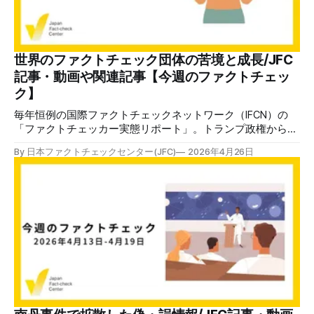
悩ましいことに、そういった情報を日本の著名アカウントが
シェアしてしまうこともあります。 自動翻訳は、翻訳自体
に問題がある上に、間違った情報も翻訳して伝えている。そ
のことを理解したうえで使う必要があります。（古田大輔）
世界のファクトチェック団体の苦境と成長/JFC
✉️日本ファクトチェックセンター（JFC）がこの1週間に出
記事・動画や関連記事【今週のファクトチェッ
した記事を中心に、その他のメディアも含めて、ファクトチ
ク】
ェックや偽情報関連の情報をまとめました。同じ内容を
毎年恒例の国際ファクトチェックネットワーク（IFCN）の
「ファクトチェッカー実態リポート」。トランプ政権からの
逆風で、状況は厳しくなると予想されていた通りの結果が出
By 日本ファクトチェックセンター(JFC)
2026年4月26日
ています。 資金面で67.2％が「脆弱」と答え、8.8%は半年
以内に閉鎖されるかもしれない「危機的」な状況にありま
す。詳しくはリンクから読んでみてください。 ファクトチ
ェックは偽・誤情報対策として十分ではありませんが、必要
不可欠です。誤った情報が無尽蔵に拡散することを留めるだ
けでなく、根拠を明示してわかりやすく書かれたファクトチ
ェック記事を読むこと自体に教育的な効果や予防効果もある
からです。検証ツールの開発や法的規制の議論の土台ともな
ります。 そして、そういったファクトチェック記事をコツ
コツと積み上げているのが、各国で活動している数少ないフ
ァクトチェック団体です。レポートでは苦しい経済状況だけ
でなく、動画や音声への展開、多言語発信、他業界とのコラ