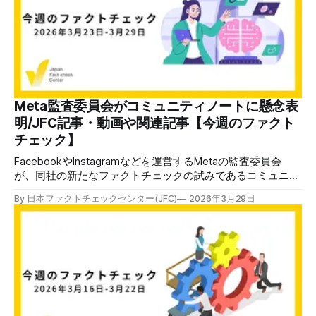
ク」の内容を見ても明らかです。日本に関する誤った情報が
多言語で拡散し、逆に英語から日本語へと浸透していく現象
も加速しています。 例えば、「高市早苗首相が訪米時に長
崎に原爆を落としたパイロットの墓に献花した」という情報
はロシアやイランのメディアが報じ、英語でも拡散しまし
た。「バイデン元大統領が死去」という情報は、エイプリル
フールの英語でのネタ投稿がXの自動翻訳機能で日本語にな
っていました。 JFCでは、日本に関する偽・誤情報が海外で
Meta監査委員会がコミュニティノートに懸念表
も拡散している場合には、英語でも発信するようにしていま
明/JFC記事・動画や関連記事【今週のファクト
す。ソーシャルメディアで国境を超えて正確な情報を広げる
チェック】
ためだけではありません。生成AIが誤った情報を学習するの
FacebookやInstagramなどを運営するMetaの監査委員会
が、同社の新たなファクトチェックの試みであるコミュニテ
ィノートへの懸念を表明しました。 Metaは世界中のファク
By 日本ファクトチェックセンター(JFC)
2026年3月29日
トチェック団体と協力して、プラットフォーム上で拡散する
偽・誤情報を検証し、注意喚起のラベルを貼る「第三者パー
トナーシッププログラム」を実施してきました。 しかし、
第2次トランプ政権が始めるタイミングで、この制度の縮小
を発表。新たにXが導入しているのと同様な「コミュニティ
ノート」を始めると発表しました。コミュニティノートはユ
ーザー同士で投稿に情報を付加していく機能で、情報の誤り
の指摘やかけている文脈を補う狙いがあります。 SNSはフェ