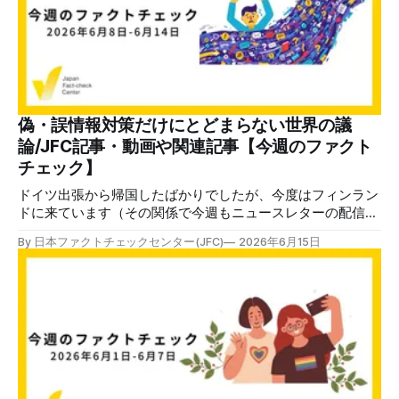
米開催の昨年と同規模だったということは、国際ファクトチ
ェックネットワーク（IFCN）に加盟している約170団体の経
済的な苦境が、さらに深刻になっていることを示していま
す。 3日間で開催された全体会合や分科会では、リトアニア
の地政学的な背景から、ロシアからの影響工作に関する議論
が盛んでした。また、年々増加しているAIにうよるディープ
フェイクにどう対抗するか。逆にAIをどのようにファクトチ
偽・誤情報対策だけにとどまらない世界の議
ェックに活用するかも、昨年に続いて人気のセッションとな
論/JFC記事・動画や関連記事【今週のファクト
っていました。 具体的な内容については、順次記事にして
チェック】
いきたいと思います（古田大輔
ドイツ出張から帰国したばかりでしたが、今度はフィンラン
ドに来ています（その関係で今週もニュースレターの配信が
一日遅れてしまいました）。 水曜日から3日間、リトアニア
By 日本ファクトチェックセンター(JFC)
2026年6月15日
で開催されるGlobal Fact2026に参加するためです。Global
Factは年に1回、世界中のファクトチェッカーが集まり、
偽・誤情報対策を議論する場です。 近年は影響工作やナラ
ティブ分析など、単純な偽・誤情報を超えて、どのように対
処すべきか世界各国の状況を共有する場ともなっています。
長年、ロシア帝国とソ連の支配下にあったバルト3国の一
つ、リトアニアはロシアからの影響工作に対して、国を挙げ
て対応しています。Global Factでは重要な論点となるでしょ
う。 フィンランドも状況は似ています。世界最高水準のメ