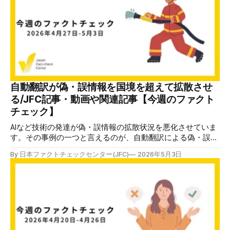
ーンを辿る）」は、ハンタウイルスに関する偽・誤情報が、
新型コロナウイルスのときに拡散したものに類似していると
指摘しています。 「イベルメクチンが効く」という主張。
「感染拡大の理由は新型コロナワクチン」という主張。「製
薬業界の陰謀」「中国の生物兵器」など様々です。 類似の
偽・誤情報は新型コロナのときにも拡散しました。状況がま
だわからない状況で根拠のない主張をするものもあれば、科
学的に完全に間違っている主張もあります。 あっという間
に大量に拡散する偽・誤情報を、一つずつファクトチェック
自動翻訳が偽・誤情報を国境を超えて拡散させ
しても間に合いません。こういうときに役立つのが、ウイル
る/JFC記事・動画や関連記事【今週のファクト
スが拡散する前に「
チェック】
AIなど技術の発達が偽・誤情報の拡散状況を悪化させていま
す。その事例の一つと言えるのが、自動翻訳による偽・誤情
報の国境を超えた広がりです。 今週のファクトチェックの
By 日本ファクトチェックセンター(JFC)
2026年5月3日
中には、米国のオバマ元大統領のX投稿が自動翻訳によっ
て、まったく逆の意味で日本語化されていた事例を検証しま
した。 Xの自動翻訳はそれなりに正しく翻訳できていること
もあり、便利な機能です。しかし、今回のように全く逆の意
味になっていたり、日本語として意味が通じなかったりする
ことも多いです。また、もともとの外国語での投稿が、偽情
報ばかりを流すアカウントによるものである場合、正確に翻
訳されていても偽・誤情報であることに代わりありません。