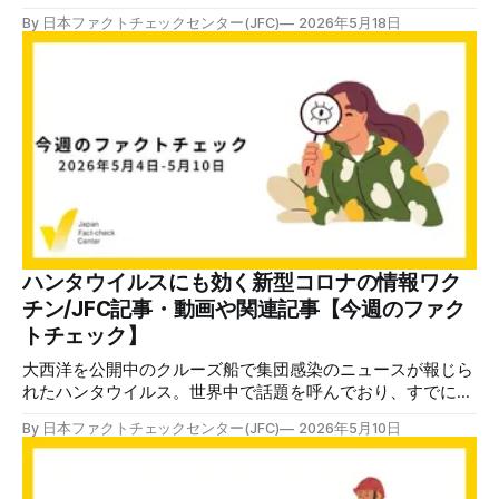
ァクトチェック記事「ハンタウイルスの流行で中国が米国民
By 日本ファクトチェックセンター(JFC)
2026年5月18日
の入国を禁止？」に修正を入れました。当初の記事では「12
日時点で感染者は7人」と記していましたが、その時点での
WHO資料で感染者は8人（確定6例、疑い2例）でした。 記
事には15日時点でのWHOの最新資料をもとに、報告された
症例は計11人（確定8例、疑い2例、不確定1例）、そのうち
死者は3人に修正しました。刻々と症例数が変わっていく中
で、最新資料の確認が不十分でした。 日本ファクトチェッ
クセンターでは、「訂正・修正」のルールを以下のように定
めています。 「判定結果を変更する場合には『訂正』、判
定結果は変わらないが記事内容を変更したものを『修正』と
して、変更部分も記事末尾で明示」 訂正や修正を入れた記
事は、一覧にまとめています（訂正・修正ページ）。 訂正
ハンタウイルスにも効く新型コロナの情報ワク
や修正ではないけれど、あとから状況が変わったり、説明を
チン/JFC記事・動画や関連記事【今週のファク
追加したほうがわかりやすかったりする場合に「追記」をつ
トチェック】
けることもあります。 これらのルールは国際
大西洋を公開中のクルーズ船で集団感染のニュースが報じら
れたハンタウイルス。世界中で話題を呼んでおり、すでに多
数の偽・誤情報も流れています。 関連ニュースで紹介した
By 日本ファクトチェックセンター(JFC)
2026年5月10日
記事「I'm fighting misinformation online. False hantavirus
claims follow a now-familiar playbook（オンラインで誤情報
と闘う：ハンタウイルスをめぐる虚偽の主張は見慣れたパタ