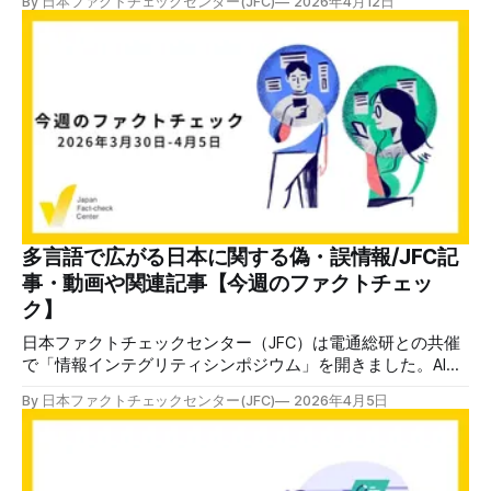
By 日本ファクトチェックセンター(JFC)
2026年4月12日
いては、総務省の作業部会が2025年6月にまとめた中間報告
でも言及されています（総務省"デジタル空間における情報
流通の諸課題への対処に関する検討会中間取りまとめ
（案）"）。 SNSなどのプラットフォームの多くには、動画
などの閲覧数等に応じて、発信者に広告収入を分配する仕組
みがあります。このため、選挙の際には政治家を褒めたり貶
したりするコンテンツを正確性は二の次で配信する人たちが
います。 これが「アテンション・エコノミー」という注目
を集めるほどおカネになる経済設計です。収益化を停止する
ことで、カネ目当ての信頼性の低いコンテンツを作ることを
防ごうという試みです。 作業部会ではその効果を認めつつ
も、以下のような理由から「慎重に検討すべきだ」と指摘し
多言語で広がる日本に関する偽・誤情報/JFC記
ています。 ・表現内容に一定の制約を与える ・経済活動の
事・動画や関連記事【今週のファクトチェッ
自由への制約にもなりうる ・事業者による一定の自主的な
ク】
取組も行われている 収益化停止には、その他に
日本ファクトチェックセンター（JFC）は電通総研との共催
で「情報インテグリティシンポジウム」を開きました。AIに
よるディープフェイクの氾濫、選挙とファクトチェック、メ
By 日本ファクトチェックセンター(JFC)
2026年4月5日
ディアリテラシーの普及など、各分野の専門家で議論しまし
た。 状況は非常に厳しいと言わざるを得ません。発表やパ
ネル討論の内容は今後、記事にしていきますのでしばらくお
待ちください。 情報環境の悪化は「今週のファクトチェッ