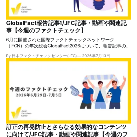
開催しています。講座はオンラインで90分間。修了者には認
定バッジと教室や職場などで利用可能な教材を提供します。
次回の開講は7月25日（土）午後4時~5時30分で、お申し込
みはこちら。 日本ファクトチェックセンター（JFC） ファ
GlobalFact報告記事1/JFC記事・動画や関連記
クトチェック講師養成講座 7月25日（土）開催分日本ファ
事【今週のファクトチェック】
クトチェックセンター（JFC）による講師養成講座です
6月に開催された国際ファクトチェックネットワーク
（IFCN）の年次総会GlobalFact2026について、報告記事の第
一弾を公開しました。 ファクトチェックや情報環境を取り
By 日本ファクトチェックセンター(JFC)
2026年7月13日
巻く問題の全体的な状況について、登壇者らの声を引用して
います。今後、AIや認知戦など個別のトピックについても報
告記事を書いていきます。ご期待ください。 ✉️日本ファク
トチェックセンター（JFC）がこの1週間に出した記事を中心
に、その他のメディアも含めて、ファクトチェックや偽情報
関連の情報をまとめました。同じ内容をニュースレターでも
配信しています。登録はこちら。 今週のお知らせ JFCファク
トチェック講師養成講座 申込はこちら 日本ファクトチェ
ックセンター（JFC）は、ファクトチェックやメディア情報
リテラシーに関する講師養成講座を月に1度開催していま
す。講座はオンラインで90分間。修了者には認定バッジと教
室や職場などで利用可能な教材を提供します。 次回の開講
訂正の再発防止とさらなる効果的なコンテンツ
は7月25日（土）午後4時~5時30分で、お申し込みはこち
に向けて/JFC記事・動画や関連記事【今週のフ