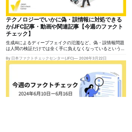
イクとヘイトの巣になるか Metaの方針転換とXが示すファ
クトチェックとコンテンツ規制の未来【解説】Facebookや
Instagramなどを運営するMetaが「ファクトチェックを廃止
する」と話題になっています。公式の発表では「第三者との
テクノロジーでいかに偽・誤情報に対処できる
ファクトチェックプログラムを廃止する」。実際には何がど
か/JFC記事・動画や関連記事【今週のファクト
う変わるのか。より影響の範囲が大きい「コンテンツ調整」
チェック】
の問題とともに解説
生成AIによるディープフェイクの氾濫など、偽・誤情報問題
は人間の検証だけでは全く手に負えなくなっているというこ
とは、これまでもこのニュースレターなどで何度も触れてき
By 日本ファクトチェックセンター(JFC)
2026年3月22日
ました。 メディアリテラシー教育で一人ひとりの対処能力
を引き上げること、法的な規制など様々な対策を重層的に実
施する必要があります。中でも重要な鍵の一つがテクノロジ
ーを活用した対策です。 しかし、開発には資金が必要です
し、売り物になるかはわからないとなると作り手も躊躇しま
す。そこで総務省が予算をつけて実施したのが「インターネ
ット上の偽・誤情報等への対策技術の開発・実証事業」。3
月17日にその成果を発表するイベントが都内で開かれまし
た。 関連ニュースでも紹介しましたが、大企業だけでな
く、大小のスタートアップ企業など事業に採択された14の企
業や団体が偽・誤情報の検知や検証や分析、また、教育ツー
ルなどを発表しました。 こういったツールは使われて初め
都知事選関連の誤情報/選挙での生成AI/プラット
て意味があります。残念ながらテクノロジーによって情報環