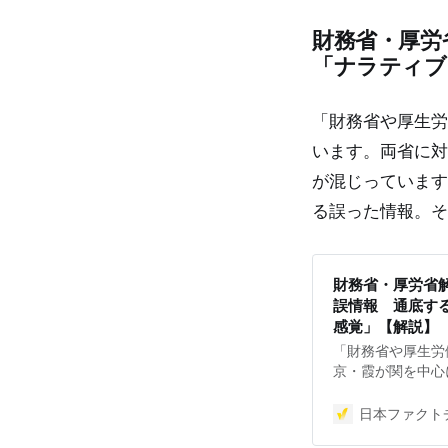
策が求められてい
財務省・厚労
は、対策になりま
せん。誰だって気
「ナラティブ
じてしまうところ
グロコムと協力し
51.5%の人が誤
「財務省や厚生労
般に思われている
います。両省に対
実は、様々な調査
れらの調査をもと
が混じっています
る誤った情報。そ
財務省・厚労省
誤情報 通底す
感覚」【解説】
「財務省や厚生労
京・霞が関を中心
省に対する「国民
の中には、多数の
日本ファクトチ
の影響力は徐々に