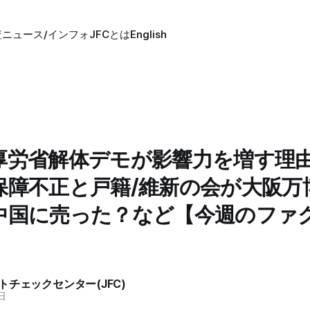
査
ニュース/インフォ
JFCとは
English
厚労省解体デモが影響力を増す理由
保障不正と戸籍/維新の会が大阪万
中国に売った？など【今週のファ
トチェックセンター(JFC)
日