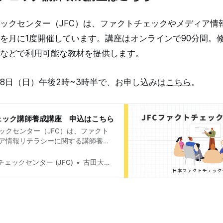
ックセンター（JFC）は、ファクトチェックやメディア情
を月に1度開催しています。講座はオンラインで90分間。
などで利用可能な教材を提供します。
18日（日）午後2時~3時半で、お申し込みは
こちら
。
ェック講師養成講座 申込はこちら
ックセンター（JFC）は、ファクト
ア情報リテラシーに関する講師養成
催しています。講座はオンラインで90
認定バッジと教室や職場などで利用
ェックセンター (JFC)
古田大輔(Daisuke Furuta)
ます。 次回の開講は5月18日
3時半で、お申し込みはこちら。
ei0518.peatix.com/view 受講条件はフ
認定試験に合格していること。講師
受講で修了となります。 受講生には
や不確かな情報が蔓延する中で、自衛