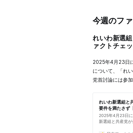
れてもなお広がる
ティブ」や「個人
す。 ＃財務省・厚
今週のフ
結 2025年4月
が関周辺に「財務
ーガンを掲げる人
れいわ新選組
ぎに開かれた街宣
ートルの道路の両
ァクトチェッ
約2000人。叫
なスローガンが掲
った内容です。 
2025年4月2
自民党を解体せよ
について、「れい
の手先 財務省・
る 石破内閣打倒 
党首討論には参加
ロナワクチンは国
れいわ新選組と共
要件を満たさず
2025年4月23
新選組と共産党が
いわと共産をわざ