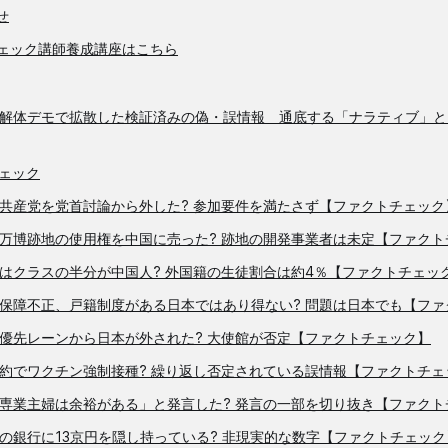
せ
チェック講師養成講座はこちら
解体デモで拡散した検証済みの偽・誤情報 通底する「ナラティブ」と
ェック
共産党を党首討論から外した? 参加要件を満たさず【ファクトチェック
万博跡地の使用権を中国に売った? 跡地の開発事業者は未定【ファクト
はクラスの半分が中国人? 外国籍の生徒割合は約4％【ファクトチェッ
保障不正、戸籍制度がある日本ではあり得ない? 問題は日本でも【ファ
優先レーンから日本が外された? 大使館が否定【ファクトチェック】
約でワクチン強制接種? 繰り返し否定されている誤情報【ファクトチェ
専業主婦は余裕がある」と発言した? 発言の一部を切り抜き【ファクト
の銀行に13京円を隠し持っている? 非現実的な数字【ファクトチェック