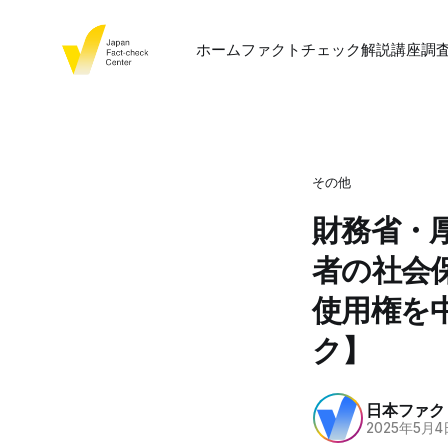
ホーム
ファクトチェック
解説
講座
調
その他
財務省・
者の社会
使用権を
ク】
日本ファク
2025年5月4