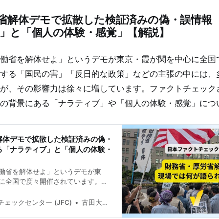
ます。「気をつけて」というだけで
省解体デモで拡散した検証済みの偽・誤情報
せん。最初から騙されたい人はいま
をつけているのに、誤った情報を信
」と「個人の体験・感覚」【解説】
に問題があります。 JFCが国際大学
て実施した「2万人調査」では実に
った情報を「正しい」と答えました。一
働省を解体せよ」というデモが東京・霞が関を中心に全国
よりも、人は騙されやすいという事
する「国民の害」「反日的な政策」などの主張の中には、
で裏打ちされています。 JFCではこ
に、具体的にどのよう
が、その影響力は徐々に増しています。ファクトチェック
の背景にある「ナラティブ」や「個人の体験・感覚」につ
解体デモで拡散した検証済みの偽・
る「ナラティブ」と「個人の体験・
働省を解体せよ」というデモが東
に全国で度々開催されています。両
の害」「反日的な政策」などの主張
偽・誤情報が混じっていますが、そ
ェックセンター (JFC)
古田大輔(Daisuke Furuta)
増しています。ファクトチェックさ