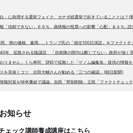
白」に急増する選挙フェイク、カナダ総選挙で起きていることとは？(新
報「信頼できない」６９％、偽情報の投票への影響「心配」８４％…読
移民、卵の価格、雇用……トランプ氏の「就任100日演説」をファクトチェッ
40年、拡散される陰謀説 「自衛隊の関与は断じてない」政府が強く否
おりません」くら寿司、SNSで拡散した「ゲノム編集魚」提供の情報を
スを見抜くコツ 古田大輔さんが勧める「三つの確認」(朝日新聞)
偽情報対策をNHK番組で議論、自民「即刻削除」立民「ファクトチェック
のお知らせ
トチェック講師養成講座はこちら