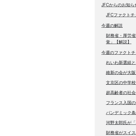
JFCからのお知ら
JFCファクト
今週の解説
財務省・厚労省
覚」【解説】
今週のファクトチ
れいわ新選組と
維新の会が大阪
文京区の中学校
超高齢者の社会
フランス入国の
パンデミック条
河野太郎氏が「
財務省がスイス