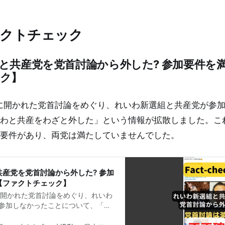
誤った情報。その背景にある「ナラ
の体験・感覚」について解説しま
労省解体デモ 霞が関に約2000人集
ァクトチェック
29日、中央省庁の庁舎が集まる東京・霞
省解体」「厚労省解体」などのスロ
たちが集結しました。 午後3時半過
と共産党を党首討論から外した? 参加要件を
活動では、財務省前の1区画約130メ
側の歩道一杯に人が集まり、概算で
ク】
んでいる主張や手にしている旗には様々
げられていました。例えば、こうい
財務省は解体せよ 厚労省は解体せよ
3日に開かれた党首討論をめぐり、れいわ新選組と共産党が参
 財務省や厚労省はディープステイト
わと共産をわざと外した」という情報が拡散しました。こ
厚労省はグローバリストが支配してい
消費税をやめろ 反日政策をやめろ コ
要件があり、両党は満たしていませんでした。
家的殺人
産党を党首討論から外した? 参加
【ファクトチェック】
日に開かれた党首討論をめぐり、れいわ
参加しなかったことについて、「れ
と外した」という情報が拡散しまし