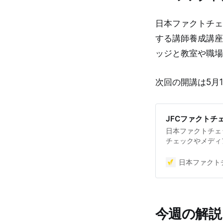
日本ファクトチェ
する講師養成講座
ッジと教室や職場
次回の開講は5月
JFCファクトチ
日本ファクトチェ
チェックやメディ
講座を月に1度開
分間。修了者には
日本ファクトチ
可能な教材を提供し
（日）午後2時~
https://jfcyous
ァクトチェッカー
今週の解説
養成講座は1回の
教材を提供 デマ