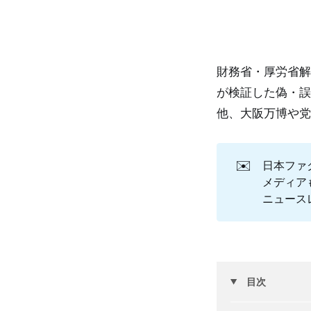
財務省・厚労省解
が検証した偽・誤
他、大阪万博や党
✉️
日本ファ
メディア
ニュース
目次