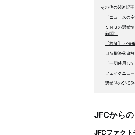
その他の関連記事
「ニュースの空
ＳＮＳの選挙情
新聞）
【検証】 不法
日航機墜落事故
「一切使用して
フェイクニュー
選挙時のSNS
JFCから
JFCファク