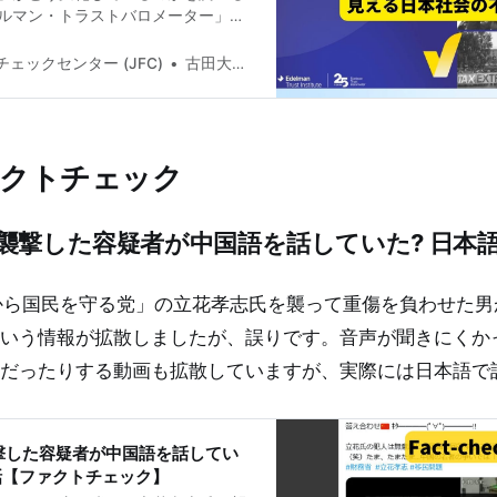
ルマン・トラストバロメーター」
されました。今回で25回目。世界中で
ィアなどあらゆる組織への信頼が低
ェックセンター (JFC)
古田大輔(Daisuke Furuta)
ますはっきりしています。背景にあ
中心とする「不安と憤り」です。 政
アやNGOなどからの情報を信じられ
に、デマや陰謀論が広がる隙間が生
ァクトチェック
む世界28カ国で33000人超を対象
調査（実施期間：2024年10月25
）から不信の原因と対策を紹介します。
襲撃した容疑者が中国語を話していた? 日本
の潮流と日本の現状 日本は信頼指数
、企業、メディア、NGOに対する信頼
平均した「信頼指数」を見ると、日本
から国民を守る党」の立花孝志氏を襲って重傷を負わせた男
28カ国中27位、2025年は37で最下位
 選挙で政府の指導者が交代した国の
いう情報が拡散しましたが、誤りです。音声が聞きにくか
下がっていたと調査は指摘していま
だったりする動画も拡散していますが、実際には日本語で
もと信頼指数が低い傾向があります。
対して厳しい評価を下しがちな国
撃した容疑者が中国語を話してい
話【ファクトチェック】