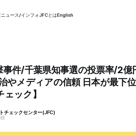
査
ニュース/インフォ
JFCとは
English
撃事件/千葉県知事選の投票率/2億
政治やメディアの信頼 日本が最下
チェック】
トチェックセンター(JFC)
3日