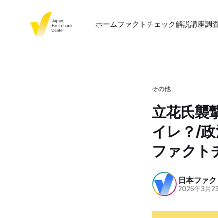
ホーム
ファクトチェック
解説
講座
調
その他
立花氏襲
イレ？/
ファクト
日本ファク
2025年3月2