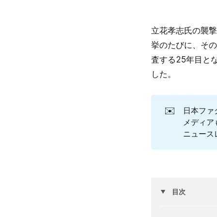
立花孝志氏の襲撃
挙のたびに、その
査する25年目と
した。
✉️
日本ファ
メディア
ニュース
目次