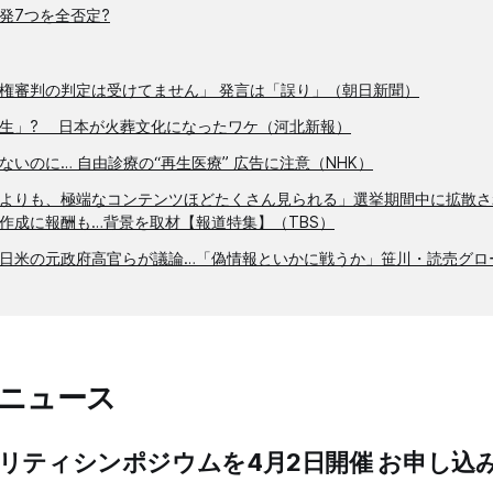
発7つを全否定?
権審判の判定は受けてません」 発言は「誤り」（朝日新聞）
生」? 日本が火葬文化になったワケ（河北新報）
ないのに… 自由診療の“再生医療” 広告に注意（NHK）
よりも、極端なコンテンツほどたくさん見られる」選挙期間中に拡散さ
作成に報酬も…背景を取材【報道特集】（TBS）
日米の元政府高官らが議論…「偽情報といかに戦うか」笹川・読売グロ
のニュース
リティシンポジウムを4月2日開催 お申し込