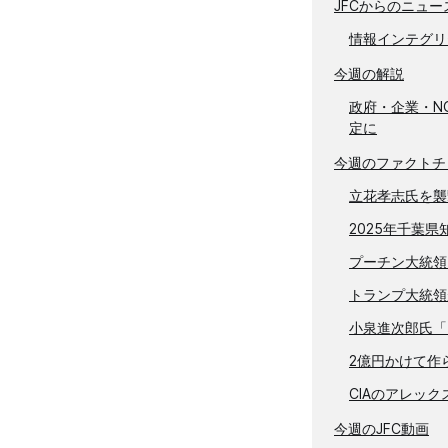
JFCからのニュー
情報インテグリ
今週の解説
政府・企業・N
定に
今週のファクトチ
立花孝志氏を襲
2025年千葉県知
プーチン大統領
トランプ大統領
小泉進次郎氏「
2億円かけて作
CIAのアレッ
今週のJFC動画