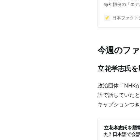
毎年恒例の「エデ
2025年版が公開
政府や企業やメデ
日本ファクトチ
下する傾向がます
るのは低所得層を
府や企業やメディ
なくなれば、そこ
今週のフ
まれます。日本を含
としたエデルマンの
日〜11月16日
立花孝志氏を
世界的な信頼低下
が最下位に 政府
率（1~100）を
政治団体「NHK
は2024年が39で
と悪化しました。
語で話していたと
多くで信頼指数が
キャプションつき
す。 日本はもと
これは自分たちに
立花孝志氏を襲
た? 日本語で会