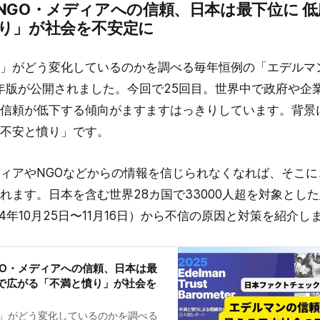
NGO・メディアへの信頼、日本は最下位に 
テラシー教育の普及の現状なども発
ジウム概要 日時：2025年4月2日
り」が社会を不安定に
～16時30分 場所：慶応大学 ※JFCの
ウントでライブ配信 プログラム 開会あい
:05) 中妻照雄 氏（慶應義塾大学グロー
」がどう変化しているのかを調べる毎年恒例の「エデルマ
スティテュート 所長 慶應義塾大学
5年版が公開されました。今回で25回目。世界中で政府や企
基調講演1: 情報インテグリティ調
信頼が低下する傾向がますますはっきりしています。背景
不安と憤り」です。
ィアやNGOなどからの情報を信じられなくなれば、そこに
れます。日本を含む世界28カ国で33000人超を対象とした
4年10月25日〜11月16日）から不信の原因と対策を紹介し
GO・メディアへの信頼、日本は最
層で広がる「不満と憤り」が社会を
】
」がどう変化しているのかを調べる