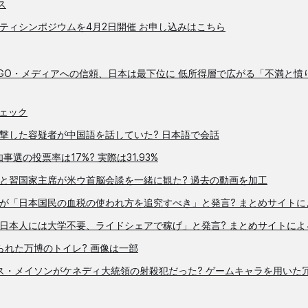
ス
ティシンポジウムを4月2日開催 お申し込みはこちら
GO・メディアへの信頼、日本は最下位に 低所得層で広がる「不満と憤
ェック
撃した容疑者が中国語を話していた? 日本語で会話
事選の投票率は17%? 実際は31.93%
と習国家主席が米ウ首脳会談を一緒に観た? 過去の動画を加工
が「日本国民の血税の使われ方を追究すべき」と発言? まとめサイトに
日本人には大学不要、ライドシェアで稼げ」と発言? まとめサイトによ
られた万博のトイレ? 画像は一部
クス・メイソンがケネディ大統領の射殺犯だった? ゲームキャラを用いた