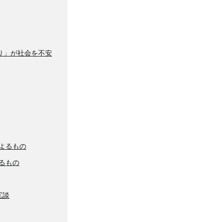
り」が社会を不安
よるもの
るもの
冗談