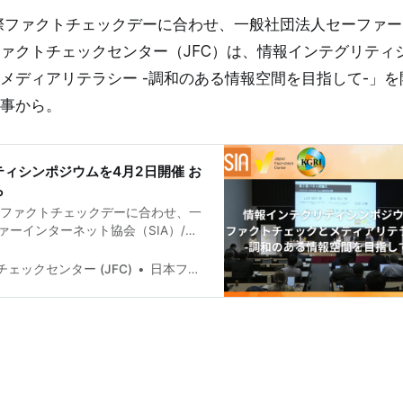
際ファクトチェックデーに合わせ、一般社団法人セーファ
本ファクトチェックセンター（JFC）は、情報インテグリテ
メディアリテラシー -調和のある情報空間を目指して-」
事から。
ィシンポジウムを4月2日開催 お
ら
際ファクトチェックデーに合わせ、一
ァーインターネット協会（SIA）/日
クセンター（JFC）は、情報インテ
ウム「ファクトチェックとメディア
ェックセンター (JFC)
日本ファクトチェックセンター(JFC)
和のある情報空間を目指して-」を開催
なる慶応大学グローバルリサーチイン
の共催で、ライブストリーミングあ
形式。多様な登壇者による議論で、
とメディアリテラシーの普及、偽情
指します。 また、電通総研と共同実
グリティ調査の概要やファクトチェ