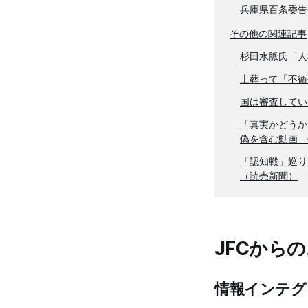
兵庫県百条委告
その他の関連記事
杉田水脈氏「人
土葬って「不衛
国は審査してい
「真実かどうか
偽を含む動画 
「認知戦」巡り
（読売新聞）
JFCから
情報インテグ