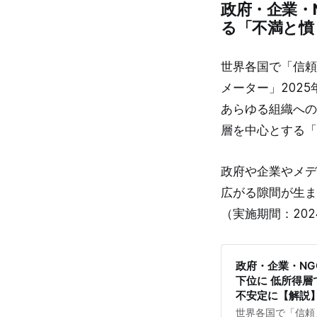
政府・企業・
ックやメディアリ
表します。 シンポ
る「不満と憤
（水） 14時00分
YouTubeアカ
さつ(14:00-14
世界各国で「信頼
バルリサーチイン
メーター」202
経済学部 教授） 
あらゆる組織への
層を中心とする「
政府や企業やメデ
広がる隙間が生ま
（実施期間：202
政府・企業・N
下位に 低所得
不安定に【解説
世界各国で「信頼