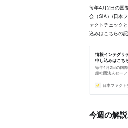
毎年4月2日の国
会（SIA）/日
ァクトチェックと
込みはこちらの記
情報インテグリテ
申し込みはこち
毎年4月2日の国
般社団法人セーフ
本ファクトチェッ
グリティシンポジ
日本ファクトチ
リテラシー -調
します。 会場と
スティテュートと
りのハイブリッド
今週の解説
ファクトチェック
報対策の促進を目
施した情報インテ