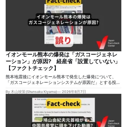
会を設置すると発表しました。 検証対象 拡散した言説 2026
年8月2日、イオンモール熊本の爆発がテロによるものだと主
張する投稿がＸで拡散した。 検証する理由 8月5日現在、投
稿は600回以上リポストされ、表示は19万件を超える。 同様
の情報の拡散量を調べるため、「熊本」「イオンモール」
「爆発」「テロ」など複数のキーワードを組み合わせてソー
シャル分析ツールMeltwaterで調べると、総投稿数は8月5日
までに約9900件あった(例1,2,3)。拡散のほとんどはXだ。 こ
れらの投稿は根拠を示していないが、「ガス爆発には見えな
いね」「これは 熊本を略奪する為のテロですよ」など、投
イオンモール熊本の爆発は「ガスコージェネレ
稿を真に受けたり、同調する反応が多い。「デマまたは不確
ーション」が原因? 経産省「設置していない」
定な情報を流すな」や「陰謀論だよ」などの指摘
【ファクトチェック】
熊本地震後にイオンモール熊本で発生した爆発について、
「ガスコージェネレーションシステムが原因だ」とする投稿
がXで拡散しましたが、誤りです。経済産業省は「ガスコー
By 木山竣策(Shunsaku Kiyama)
2026年8月7日
ジェネレーションやガス発電機は設置していないことを確認
している」と発表し、LPガスが原因だった可能性が高いと説
明しています。またイオンは5日、事故原因を調べる事故調
査委員会を設置すると発表しました。 検証対象 拡散した投
稿 イオンモール熊本で発生した爆発を受けて、Xでは、都市
ガスを燃料としてガスエンジンやガスタービンで発電し、排