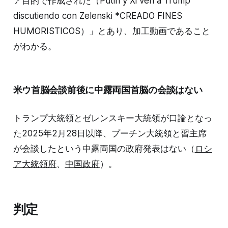
ア目的で作成された（Putin y Xi ven a Trump
discutiendo con Zelenski *CREADO FINES
HUMORISTICOS）」とあり、加工動画であること
がわかる。
米ウ首脳会談前後に中露両国首脳の会談はない
トランプ大統領とゼレンスキー大統領が口論となっ
た2025年2月28日以降、プーチン大統領と習主席
が会談したという中露両国の政府発表はない（
ロシ
ア大統領府
、
中国政府
）。
判定