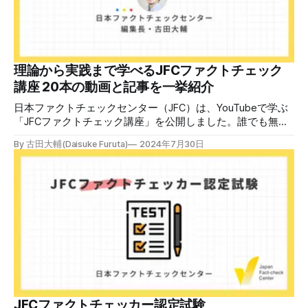
能な教材の提... powered by Peatix : More than a
ticket.Peatix 受講条件はファクトチェッカー認定試験に合格
していること。講師養成講座は1回の受講で修了となりま
す。 受講生には教材を提供 デマや不確かな情報が蔓延する
中で、自衛策が求められています。「気をつけて」というだ
理論から実践まで学べるJFCファクトチェック
けでは、対策になりません。最初から騙されたい人はいませ
講座 20本の動画と記事を一挙紹介
ん。誰だって気をつけているのに、誤った情
日本ファクトチェックセンター（JFC）は、YouTubeで学ぶ
「JFCファクトチェック講座」を公開しました。誰でも無料
で視聴可能で、広がる偽・誤情報に対して自分で実践できる
By 古田大輔(Daisuke Furuta)
2024年7月30日
ファクトチェックやメディアリテラシーの知識を学ぶことが
できます。 理論編と実践編の中身 理論編では、偽・誤情報
の日本での影響を調べた2万人調査の紹介や、間違った情報
を信じてしまう背景にある人間のバイアス、大規模に拡散す
るSNSアルゴリズムなどを解説しています。 実践編では、画
像や動画や生成AIなど、偽・誤情報をどのように検証したら
良いかをJFCが検証してきた事例から具体的に学びます。
JFCファクトチェッカー認定試験を開始 2024年7月29日か
ら、これらの内容について習熟度を確認するJFCファクトチ
ェッカー認定試験を開始します。誰でもいつでも受験可能で
す（2024年度中は受験料1000円、2025年度から2000円）。
合格者には様々な技能をデジタル証明するオープンバッジ・
JFCファクトチェッカー認定試験