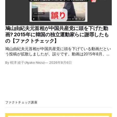
熱を冷暖房などに利用する「ガスコージェネレーション」が
原因だとする投稿が拡散した（例1、例2）。 検証する理由
ソーシャルリスニングツールMeltwaterで調べると、これら
の投稿の表示回数は少なくとも合計194万回を超えている。
爆発の原因をめぐって、さまざまな根拠不明の情報が飛び交
っているため検証する。 検証過程 イオンモール熊本の爆発
鳩山由紀夫元首相が中国共産党に頭を下げた動
2026年7月28日午後16時27分ごろ、熊本県で震度7の地震が
画? 2015年に韓国の独立運動家らに謝罪したも
発生した。午後6時ごろ、嘉島町のショッピングセンター
の【ファクトチェック】
「イ
鳩山由紀夫元首相が中国共産党に頭を下げている動画だとい
う投稿が拡散しましたが、誤りです。動画は2015年8月、鳩
山氏が韓国・ソウル市の西大門刑務所跡を訪問し、韓国の独
By 根津 綾子(Ayako Nezu)
2026年8月6日
立運動家らに謝罪した映像です。中国共産党に対して頭を下
げている動画ではありません。 検証対象 拡散した言説 2026
年7月30日、「日本人がなぜ左翼を嫌うのか、考えたことは
ありますか？/ここに日本の左寄り首相だった鳩山由紀夫が
います。彼は2009年から2010年まで1年間務めました。/こ
のビデオでは、彼が中国を訪問中に中国共産党に対して恥じ
らいながら頭を下げています」という英文付きの動画がXで
拡散した。 検証する理由 8月6日現在、投稿は200回以上リ
ファクトチェック講座
ポストされ、表示は20万件を超える。 投稿には「私の日本
語力が衰えていたら申し訳ないですが、動画に『韓国』と書
いてあるように見えます」などの英語の指摘もあるが、「日