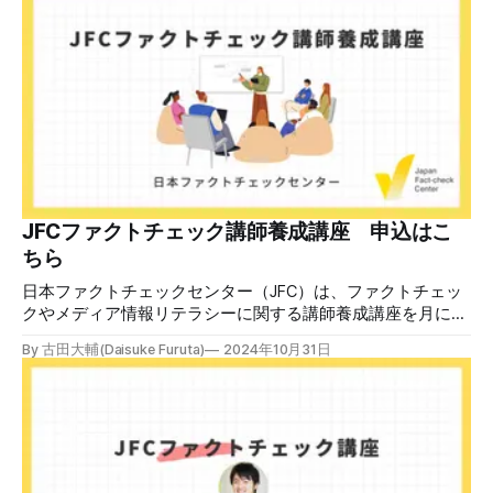
本が犯した残虐行為を謝罪するのは悪いことだと思わない」
「共産主義者に恥じて頭を下げるべき人はいない」など、拡
散した投稿を真に受けた反応も多いため検証する。 検証過
程 動
JFCファクトチェック講師養成講座 申込はこ
ちら
日本ファクトチェックセンター（JFC）は、ファクトチェッ
クやメディア情報リテラシーに関する講師養成講座を月に1
度開催しています。講座はオンラインで90分間。修了者には
By 古田大輔(Daisuke Furuta)
2024年10月31日
認定バッジと教室や職場などで利用可能な教材を提供しま
す。 次回の開講は8月23日（日）午後4時~5時30分で、お申
し込みはこちら。 日本ファクトチェックセンター（JFC）
ファクトチェック講師養成講座 8月23日（日）開催分日本
ファクトチェックセンター（JFC）による講師養成講座で
す。 講師養成講座（オンラインで90分）を受講いただいた
後、修了課題を提出された方には、教室や職場などで利用可