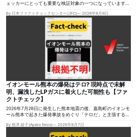
ェッカーにとっても重要な検証対象の一つになっています。
熊本地震をめぐっても、寄付金詐欺や目立つ投稿に詐欺サイ
By 日本ファクトチェックセンター(JFC)
2026年8月9日
トへのリンクを貼るなどの手口が複数確認されています。
✉️日本ファクトチェックセンター（JFC）がこの1週間に出
した記事を中心に、その他のメディアも含めて、ファクトチ
ェックや偽情報関連の情報をまとめました。同じ内容をニュ
ースレターでも配信しています。登録はこちら。 今週のお
知らせ JFCファクトチェック講師養成講座 申込はこちら 日
本ファクトチェックセンター（JFC）は、ファクトチェック
やメディア情報リテラシーに関する講師養成講座を月に1度
開催しています。講座はオンラインで90分間。修了者には認
定バッジと教室や職場などで利用可能な教材を提供します。
次回の開講は8月23日（日）午後4時~5時30分で、お申し込
みはこちら。 日本ファクトチェックセンター（JFC） ファ
イオンモール熊本の爆発はテロ? 現時点で未解
クトチェック講師養成講座 8月23日（日）開催分日本ファ
明、漏洩したLPガスに着火した可能性も【ファ
クトチェックセンター（JFC）による講師養成講座です。 講
クトチェック】
師養成講座（オ
2026年7月28日に発生した熊本地震の後、嘉島町のイオンモ
ール熊本で起きた爆発事故をめぐり「テロだ」と主張する投
稿が拡散しましたが、根拠不明です。経済産業省は漏洩した
By 根津 綾子(Ayako Nezu)
2026年8月7日
LPガスに着火した可能性に言及していますが、現時点で未解
明です。イオンは8月5日、外部専門家らによる事故調査委員