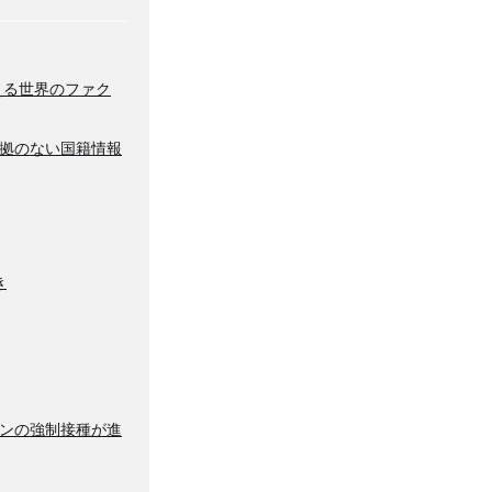
える世界のファク
拠のない国籍情報
き
ンの強制接種が進