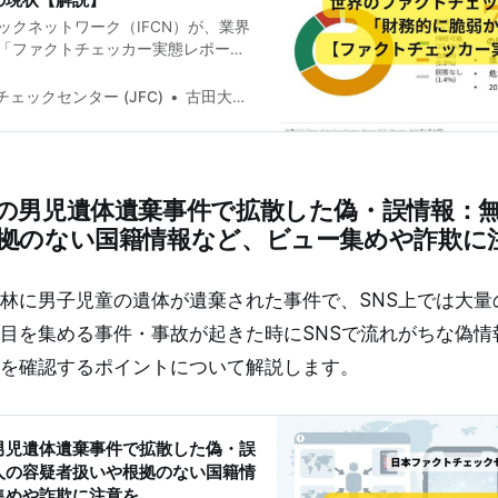
ックネットワーク（IFCN）が、業界
「ファクトチェッカー実態レポー
公開しました。 IFCNの加盟団体を対
にアンケート、71カ国141団体から回答
ェックセンター (JFC)
古田大輔(Daisuke Furuta)
はIFCN加盟団体の77.5%。毎年恒
分は2024年版で解説しています。
くのファクトチェック団体の資金源とな
の第三者ファクトチェックプログラムの
の男児遺体遺棄事件で拡散した偽・誤情報：
、米国際開発庁（USAID）の閉鎖な
す出来事が相次ぎました。レポート
拠のない国籍情報など、ビュー集めや詐欺に
さらに深刻化し、スタッフを減らさ
が増えた一方、読者層は広がり、他
Iの活用は加速している複雑な姿が浮
林に男子児童の遺体が遺棄された事件で、SNS上では大量
 76％の団体が「財務的に脆弱か危機
目を集める事件・事故が起きた時にSNSで流れがちな偽情
のは、各団体の財務状況です。「持続
2.6%、67.2%が「脆弱」、8.8%が
を確認するポイントについて解説します。
しました。合わせて76%の団体が、
況にあると自己評価しています。
た団体は運営を続けて
男児遺体遺棄事件で拡散した偽・誤
人の容疑者扱いや根拠のない国籍情
集めや詐欺に注意を