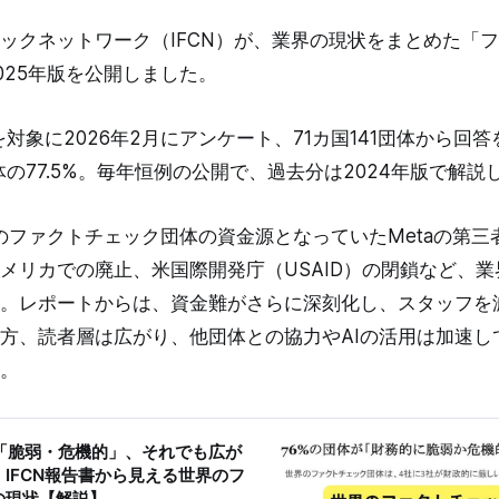
ックネットワーク（IFCN）が、業界の現状をまとめた「
025年版を公開しました。
を対象に2026年2月にアンケート、71カ国141団体から回
体の77.5%。毎年恒例の公開で、過去分は2024年版で解
くのファクトチェック団体の資金源となっていたMetaの第
メリカでの廃止、米国際開発庁（USAID）の閉鎖など、
。レポートからは、資金難がさらに深刻化し、スタッフを
方、読者層は広がり、他団体との協力やAIの活用は加速し
。
で「脆弱・危機的」、それでも広が
IFCN報告書から見える世界のフ
の現状【解説】