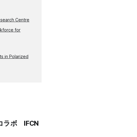
Research Centre
kforce for
s in Polarized
ラボ IFCN