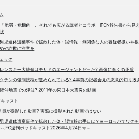
ラム
で「脆弱・危機的」、それでも広がる読者とコラボ IFCN報告書から見
状
男児遺体遺棄事件で拡散した偽・誤情報：無関係な人の容疑者扱いや根
めや詐欺に注意を
ェック
レンスキー大統領はモサドのエージェントだった? 画像に多くの矛盾
クチンの強制接種が進められている? 4年前の記者会見の恣意的切り抜
三陸沖地震での津波? 2011年の東日本大震災の動画
ドキャスト
組員が撮影した動画? 実際に撮影された動画ではない
男児遺体遺棄事件で拡散した偽・誤情報の手口は？ヨーロッパでワクチ
～JFC週刊ポッドキャスト2026年4月24日号～