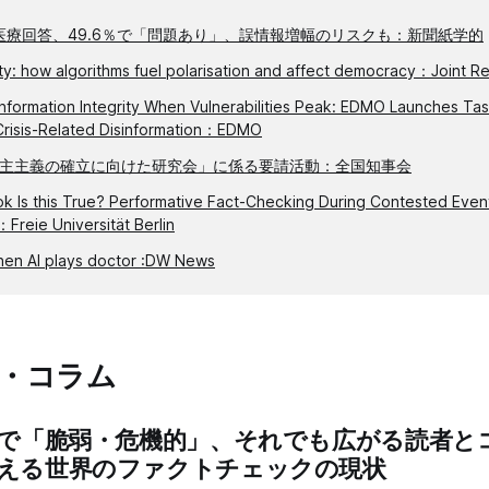
の医療回答、49.6％で「問題あり」、誤情報増幅のリスクも：新聞紙学的
ity: how algorithms fuel polarisation and affect democracy：Joint 
nformation Integrity When Vulnerabilities Peak: EDMO Launches Tas
Crisis-Related Disinformation：EDMO
主主義の確立に向けた研究会」に係る要請活動：全国知事会
k Is this True? Performative Fact-Checking During Contested Event
：Freie Universität Berlin
hen AI plays doctor :DW News
​・コラム
難で「脆弱・危機的」、それでも広がる読者とコ
える世界のファクトチェックの現状