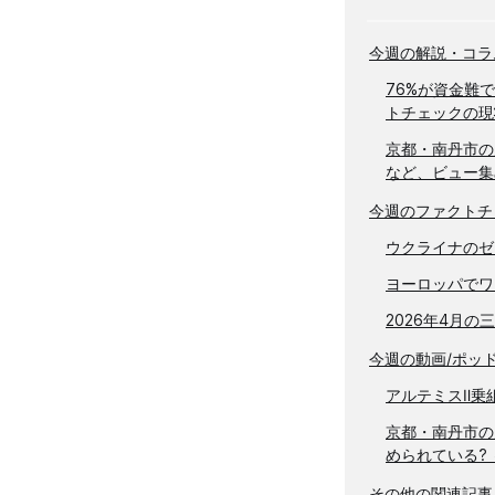
今週の解説​​・コ
76%が資金難
トチェックの現
京都・南丹市の
など、ビュー集
今週のファクトチ
ウクライナのゼ
ヨーロッパでワ
2026年4月の
今週の動画/ポッ
アルテミスⅡ乗
京都・南丹市の
められている? 
その他の関連記事