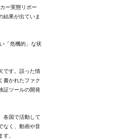
ッカー実態リポー
の結果が出ていま
ない「危機的」な状
欠です。誤った情
く書かれたファク
検証ツールの開発
、各国で活動して
でなく、動画や音
ます。