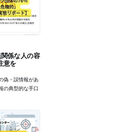
無関係な人の容
注意を
の偽・誤情報があ
報の典型的な手口