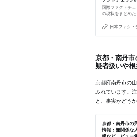
国際ファクトチェ
の現状をまとめた
ト」2025年版を
象に2026年2月
日本ファクトチ
を得ました。回答率
例の公開で、過去
2025年は、多
っていたMeta
京都・南丹市
アメリカでの廃止
ど、業界を揺るが
疑者扱いや根
からは、資金難が
ざるを得ない団体
団体との協力やA
京都府南丹市の山
かび上がります。
ふれています。注
的」 最も深刻な
可能」と答えたのは2
と、事実かどうか
「危機的」と回答
財政的に厳しい状
「脆弱」と回答し
京都・南丹市の
情報：無関係な
報など、ビュー