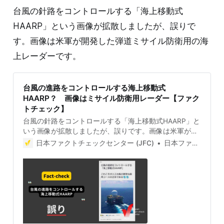
リックするといずれもアダルトサイト
台風の針路をコントロールする「海上移動式
HAARP」という画像が拡散しましたが、誤りで
す。画像は米軍が開発した弾道ミサイル防衛用の海
上レーダーです。
台風の進路をコントロールする海上移動式
HAARP？ 画像はミサイル防衛用レーダー【ファク
トチェック】
台風の針路をコントロールする「海上移動式HAARP」と
いう画像が拡散しましたが、誤りです。画像は米軍が開
発した弾道ミサイル防衛用の海上レーダーです。 検証対
日本ファクトチェックセンター (JFC)
日本ファクトチェックセンター(JFC)
象 2024年8月25日、台風10号の針路について「台風の
針路をコントロールする海上移動式HAARP」「人口台風
の異常な直角の正体」と書かれた画像付き投稿が拡散し
た。 2024年8月29日時点で、この投稿は1000件以上リ
ポストされ、表示回数は118万件を超える。投稿につい
て「気象兵器」「なんじゃ！コリャ！」というコメント
がつく一方で「ただの警戒レーダー」という指摘もあ
る。 検証過程 HAARPとは HAARPとは高周波活性オー