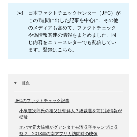
✉️
日本ファクトチェックセンター（JFC）が
この1週間に出した記事を中心に、その他
のメディアも含めて、ファクトチェック
や偽情報関連の情報をまとめました。同
じ内容をニュースレターでも配信してい
ます。登録は
こちら
。
目次
JFCのファクトチェック記事
小泉進次郎氏の祖父は朝鮮人？総裁選を前に誤情報が
拡散
オバマ元大統領がグアンタナモ湾収容キャンプに収
監？ 2013年の南アフリカ訪問時の映像