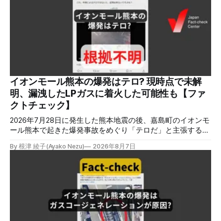
イオンモール熊本の爆発はテロ? 現時点で未解
明、漏洩したLPガスに着火した可能性も【ファ
クトチェック】
2026年7月28日に発生した熊本地震の後、嘉島町のイオンモ
ール熊本で起きた爆発事故をめぐり「テロだ」と主張する投
稿が拡散しましたが、根拠不明です。経済産業省は漏洩した
By 根津 綾子(Ayako Nezu)
2026年8月7日
LPガスに着火した可能性に言及していますが、現時点で未解
明です。イオンは8月5日、外部専門家らによる事故調査委員
会を設置すると発表しました。 検証対象 拡散した言説 2026
年8月2日、イオンモール熊本の爆発がテロによるものだと主
張する投稿がＸで拡散した。 検証する理由 8月5日現在、投
稿は600回以上リポストされ、表示は19万件を超える。 同様
の情報の拡散量を調べるため、「熊本」「イオンモール」
「爆発」「テロ」など複数のキーワードを組み合わせてソー