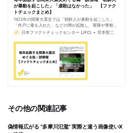
が暴動を起こした」「虐殺はなかった」 【ファク
トチェックまとめ】
1923年の関東大震災では「朝鮮人が暴動を起こした」
「井戸に毒を入れた」などの噂が拡散し、軍隊や警察、
自警団などによって多数の朝鮮人らが殺傷されました。
日本ファクトチェックセンター (JFC)
宮本聖二
震災から101年となる現在でも「虐殺はなかった」「実
際に朝鮮人による暴動や犯罪があった」などという言説
が繰り返し拡散します。公的資料などをもとに、関東大
震災をめぐる主な誤情報を改めて検証しました。 ※過去
資料の引用のなかに差別的な表現が出てきますが、その
ままにしています。 震災をめぐり、繰り返し拡散する誤
情報 地震が起きるたびに誤情報や偽情報が拡散する。
「#井戸に毒」などは、関東大震災での朝鮮人殺傷を想
起させる悪質なデマだ。最近も「虐殺はデマ」、「朝鮮
人による放火強姦略奪があったから自警団が制圧した」
などの言説が拡散している（例1、例2）。 関東大震災を
めぐっては、内閣府が2009年3月に詳細な報告書を公表
その他の関連記事
している。総理大臣を会長に閣僚や学識経験者などで構
成し、防災基本計画の作成や防災に関する重要事項の審
議等をする中央防災会議による「災害教訓の継承に関す
偽情報広がる “多摩川氾濫” 実際と違う画像使いX
る専門調査会 報告書」（以下、専門調査会報告書）」
だ。過去の大