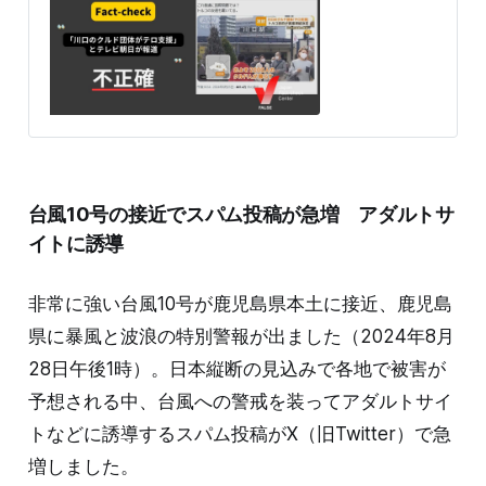
2024年8月25日、「これ普通に国際問題では？トルコの
友達も驚いてる」との投稿がX（旧Twitter）で拡散し
た。 投稿には「ANN NEWS」の字幕が入ったニュース
と思われる1分13秒の動画が添付されている。動画には
「川口のクルド団体『テロ支援』トルコ政府が資産凍結
決定」「クルド人2000人住む川口市 『対応できない』
騒動に困惑」のタイトルテロップが入り、以下のように
ニュースが読み上げられている。 女性アナウンサー：現
在、およそ2000人のクルド人が暮らしているという埼
玉県川口市。街を歩けば、クルド人の姿を見かけます。
台風10号の接近でスパム投稿が急増 アダルトサ
そのクルド人、多くはトルコからやってきたと見られて
います。 SNS投稿：テロ支援になってしまわないのか？
イトに誘導
SNS投稿：トルコ政府がテロ組織支援者に認定している
のに日本政府は何もしないの
非常に強い台風10号が鹿児島県本土に接近、鹿児島
県に暴風と波浪の特別警報が出ました（2024年8月
28日午後1時）。日本縦断の見込みで各地で被害が
予想される中、台風への警戒を装ってアダルトサイ
トなどに誘導するスパム投稿がX（旧Twitter）で急
増しました。