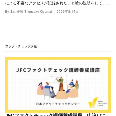
による不審なアクセスが記録された」と嘘の説明をして、リ
ンクへ誘導する偽メールが出回っています。警視庁は公式X
By 木山竣策(Shunsaku Kiyama)
2026年8月4日
で、メール内のリンクを押さないようにと注意を呼びかけて
います。 SNSで「不審なメールが届いた」との報告が相次ぐ
2026年7月ごろから「警視庁サイバーセキュリティ対策本
部」を名乗るメールが届いたという投稿がX（旧Twitter）上
で複数確認できる(例1、例2、例3)。 偽メールの件名は
「【警視庁】マイナポータル：不審なアクセスの確認」。本
文には「警視庁サイバーセキュリティ対策本部」「通知番
ファクトチェック講座
号：MN-2026-●●●」「マイナポータル関連アカウント
に、第三者による不審なアクセスが記録されました」「お客
様のメールアドレスと一致しています」と記している。 そ
のうえで「2026年8月2日（日）23:59までに、ご本人操作か
どうかご確認ください」などと「オンライン確認画面へ」と
いうリンクをクリックするよう誘導している。 本文には、
警視庁の住所（東京都千代田区霞が関2-1-1）も書かれてい
る。 しかし、
JFCファクトチェック講師養成講座 申込はこ