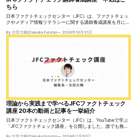
ちら
日本ファクトチェックセンター（JFC）は、ファクトチェッ
クやメディア情報リテラシーに関する講師養成講座を月に1
度開催しています。講座はオンラインで90分間。修了者には
By 古田大輔(Daisuke Furuta)
2024年10月31日
認定バッジと教室や職場などで利用可能な教材を提供しま
す。 次回の開講は8月23日（日）午後4時~5時30分で、お申
し込みはこちら。 日本ファクトチェックセンター（JFC）
ファクトチェック講師養成講座 8月23日（日）開催分日本
ファクトチェックセンター（JFC）による講師養成講座で
す。 講師養成講座（オンラインで90分）を受講いただいた
後、修了課題を提出された方には、教室や職場などで利用可
能な教材の提... powered by Peatix : More than a
ticket.Peatix 受講条件はファクトチェッカー認定試験に合格
していること。講師養成講座は1回の受講で修了となりま
す。 受講生には教材を提供 デマや不確かな情報が蔓延する
中で、自衛策が求められています。「気をつけて」というだ
理論から実践まで学べるJFCファクトチェック
けでは、対策になりません。最初から騙されたい人はいませ
講座 20本の動画と記事を一挙紹介
ん。誰だって気をつけているのに、誤った情
日本ファクトチェックセンター（JFC）は、YouTubeで学ぶ
「JFCファクトチェック講座」を公開しました。誰でも無料
で視聴可能で、広がる偽・誤情報に対して自分で実践できる
By 古田大輔(Daisuke Furuta)
2024年7月30日