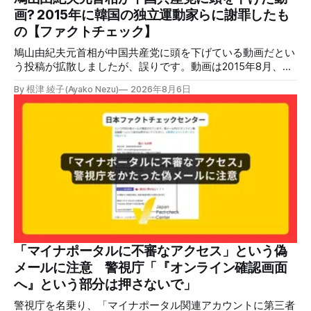
2026年7月28日午後16時27分ごろ、熊本県で震度7の地震が
画? 2015年に韓国の独立運動家らに謝罪したも
発生した。午後6時ごろ、嘉島町のショッピングセンター
の【ファクトチェック】
「イ
鳩山由紀夫元首相が中国共産党に頭を下げている動画だとい
う投稿が拡散しましたが、誤りです。動画は2015年8月、鳩
山氏が韓国・ソウル市の西大門刑務所跡を訪問し、韓国の独
By 根津 綾子(Ayako Nezu)
2026年8月6日
立運動家らに謝罪した映像です。中国共産党に対して頭を下
げている動画ではありません。 検証対象 拡散した言説 2026
年7月30日、「日本人がなぜ左翼を嫌うのか、考えたことは
ありますか？/ここに日本の左寄り首相だった鳩山由紀夫が
います。彼は2009年から2010年まで1年間務めました。/こ
のビデオでは、彼が中国を訪問中に中国共産党に対して恥じ
らいながら頭を下げています」という英文付きの動画がXで
拡散した。 検証する理由 8月6日現在、投稿は200回以上リ
ポストされ、表示は20万件を超える。 投稿には「私の日本
語力が衰えていたら申し訳ないですが、動画に『韓国』と書
いてあるように見えます」などの英語の指摘もあるが、「日
本が犯した残虐行為を謝罪するのは悪いことだと思わない」
「マイナポータルに不審なアクセス」という偽
「共産主義者に恥じて頭を下げるべき人はいない」など、拡
メールに注意 警視庁「『オンライン確認画面
散した投稿を真に受けた反応も多いため検証する。 検証過
へ』という部分は押さないで」
程 動
警視庁を名乗り、「マイナポータル関連アカウントに第三者