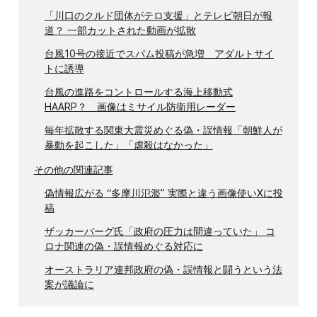
「川口のクルド団体がテロ支援」とテレビ朝日が報
道？ 一部カットされた動画が拡散
台風10号の接近でスパム投稿が急増 アダルトサイ
トに誘導
台風の進路をコントロールする海上移動式
HAARP？ 画像はミサイル防衛用レーダー
毎年拡散する関東大震災めぐる偽・誤情報「朝鮮人が
暴動を起こした」「虐殺はなかった」
その他の関連記事
偽情報広がる “多摩川氾濫” 実際と違う画像使いXに投
稿
ザッカーバーグ氏「政府の圧力は間違っていた」 コ
ロナ関連の偽・誤情報めぐる対応に
オーストラリア連邦政府の偽・誤情報と闘うという法
案が議論に