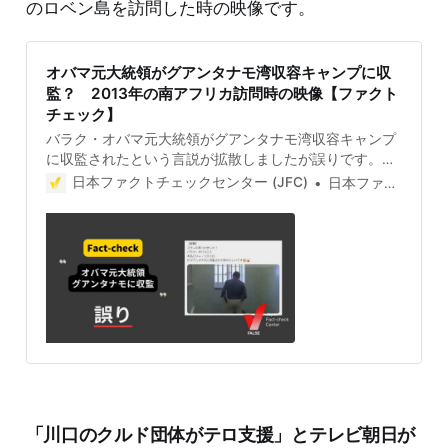
のロベン島を訪問した時の映像です。
オバマ元大統領がグアンタナモ湾収容キャンプに収
監？ 2013年の南アフリカ訪問時の映像【ファクト
チェック】
バラク・オバマ元大統領がグアンタナモ湾収容キャンプ
に収監されたという言説が拡散しましたが誤りです。映
像は2013年にオバマ氏が南アフリカ共和国のロベン島を
日本ファクトチェックセンター (JFC)
日本ファクトチェックセンター(JFC)
訪問した時の映像です。 検証対象 2024年8月25日、オ
バマ氏が鉄格子の前に立つ映像と共に「バラク・オバマ
こと本名バリー・ソエトロがグアンタナモに収監された
時のらしい」という言説が拡散した。 2024年8月27日
現在、この投稿は1000件以上リポストされ表示回数は
720万回を超える。投稿について「衝撃すぎる」「マジ
か」というコメントの一方で「明らかに見学」という指
摘もある。 検証過程 グアンタナモ湾収容キャンプとは
グアンタナモ湾収容キャンプとは、キューバにある米海
軍基地の収容所。2002年から世界中のテロリストと疑
われた人を違法に収容し、非人道的な扱いをしていると
して問題視されている。バイデン大統領は閉鎖を公約に
「川口のクルド団体がテロ支援」とテレビ朝日が
掲げていたが、現在のところ果たされていない(「The