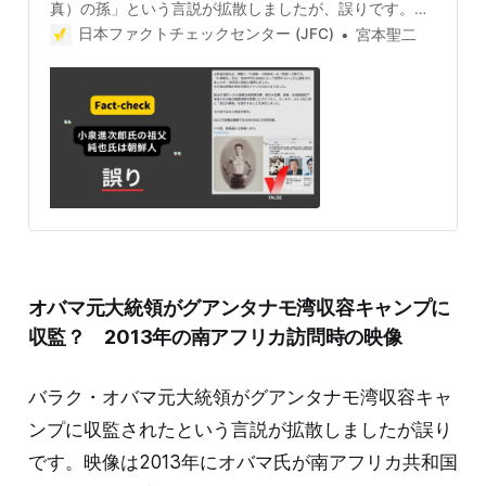
真）の孫」という言説が拡散しましたが、誤りです。小
泉氏の祖父は防衛庁長官をつとめた小泉純也氏で、純也
日本ファクトチェックセンター (JFC)
宮本聖二
氏は朝鮮人ではありません。また添付画像の刺青をした
男性は、純也氏とは別人です。 検証対象 2024年8月23
日、上半身に刺青をした男性の写真とともに「小泉進次
郎氏は、朝鮮人『小泉組・小泉純也』氏（写真）の孫」
というX（旧Twitter)の投稿が拡散した。 8月26日現在で
290万の閲覧数と3200のリポストがあり、「こんなの、
絶対総理にしちゃいけない案件」といったコメントがあ
るほか、「印象操作」「一枚目の画像は別人です」とい
う投稿への批判もある。 検証過程 小泉純也氏は朝鮮人
なのか 衆議院議員の小泉進次郎氏の祖父の小泉純也氏
（元総理大臣の小泉純一郎氏の父）は元衆議院議員。
1960年代の池田勇人内閣、佐藤栄作内閣で防衛庁長官を
オバマ元大統領がグアンタナモ湾収容キャンプに
務めた。 公職選挙法10条の規定で、国会議員になるには
「日本国民」であることが条件なので、純也氏は朝鮮人
収監？ 2013年の南アフリカ訪問時の映像
ではない。 さらに小泉氏が日本国籍に帰化したかどうか
を官報情報検索サービ
バラク・オバマ元大統領がグアンタナモ湾収容キャ
ンプに収監されたという言説が拡散しましたが誤り
です。映像は2013年にオバマ氏が南アフリカ共和国