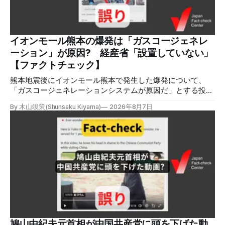
シャル分析ツールMeltwaterで調べると、総投稿数は8月5日
までに約9900件あった(例1,2,3)。拡散のほとんどはXだ。 こ
れらの投稿は根拠を示していないが、「ガス爆発には見えな
いね」「これは 熊本を略奪する為のテロですよ」など、投
イオンモール熊本の爆発は「ガスコージェネレ
稿を真に受けたり、同調する反応が多い。「デマまたは不確
ーション」が原因? 経産省「設置していない」
定な情報を流すな」や「陰謀論だよ」などの指摘
【ファクトチェック】
熊本地震後にイオンモール熊本で発生した爆発について、
「ガスコージェネレーションシステムが原因だ」とする投稿
がXで拡散しましたが、誤りです。経済産業省は「ガスコー
By 木山竣策(Shunsaku Kiyama)
2026年8月7日
ジェネレーションやガス発電機は設置していないことを確認
している」と発表し、LPガスが原因だった可能性が高いと説
明しています。またイオンは5日、事故原因を調べる事故調
査委員会を設置すると発表しました。 検証対象 拡散した投
稿 イオンモール熊本で発生した爆発を受けて、Xでは、都市
ガスを燃料としてガスエンジンやガスタービンで発電し、排
熱を冷暖房などに利用する「ガスコージェネレーション」が
原因だとする投稿が拡散した（例1、例2）。 検証する理由
ソーシャルリスニングツールMeltwaterで調べると、これら
の投稿の表示回数は少なくとも合計194万回を超えている。
爆発の原因をめぐって、さまざまな根拠不明の情報が飛び交
っているため検証する。 検証過程 イオンモール熊本の爆発
鳩山由紀夫元首相が中国共産党に頭を下げた動