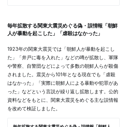
ロラ調査プログラム (High Frequency Active Auroral
Research Program)の略称。2015年に米空軍からアラス
カ大学フェアバンクス校に研究施設の運営が移管され、
大気の上層にある「電離層」の研究をしている
毎年拡散する関東大震災めぐる偽・誤情報「朝鮮
(University Of Alaska)。2022年には一般公開も開催して
いる(HAARP to hold public op
人が暴動を起こした」「虐殺はなかった」
1923年の関東大震災では「朝鮮人が暴動を起こし
た」「井戸に毒を入れた」などの噂が拡散し、軍隊
や警察、自警団などによって多数の朝鮮人らが殺傷
されました。震災から101年となる現在でも「虐殺
はなかった」「実際に朝鮮人による暴動や犯罪があ
った」などという言説が繰り返し拡散します。公的
資料などをもとに、関東大震災をめぐる主な誤情報
を改めて検証しました。
毎年拡散する関東大震災めぐる偽・誤情報「朝鮮人