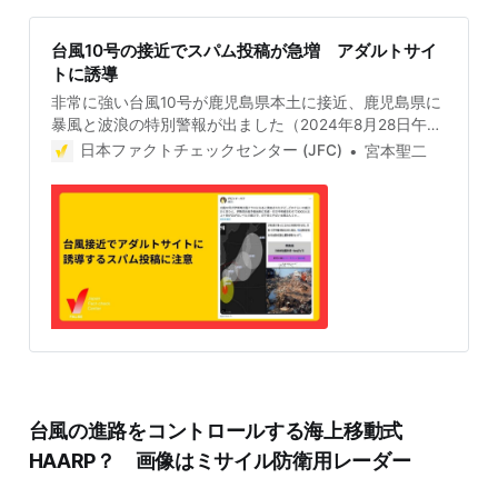
台風10号の接近でスパム投稿が急増 アダルトサイ
トに誘導
非常に強い台風10号が鹿児島県本土に接近、鹿児島県に
暴風と波浪の特別警報が出ました（2024年8月28日午後
1時）。日本縦断の見込みで各地で被害が予想される
日本ファクトチェックセンター (JFC)
宮本聖二
中、台風への警戒を装ってアダルトサイトなどに誘導す
るスパム投稿がX（旧Twitter）で急増しています。 画像
をクリックするとアダルトサイトへ 急増しているこれら
スパム投稿は、台風の進路予想図などの画像に台風への
警戒を呼びかける文言が付いており、一見するとおかし
なところはない。 「非常に強い勢力の台風10号(サンサ
ン)は発達しながらゆっくりと北上中です。」 「今後は
長時間にわたって暴風雨が続くおそれがあり、台風の特
別警報発表の可能性も考えられます。」というニュース
のような文面から「台風10号が伊勢湾台風クラスになる
と発表されたけど、どのくらいの威力かと言うと､伊勢
湾台風上陸当時に死者・行方不明者合わせて5000人以
台風の進路をコントロールする海上移動式
上＋街が壊滅するレベルの威力で､ガチ目にヤバい台風
なんよ…」と呼びかけて、1959年に大きな被害をもたら
HAARP？ 画像はミサイル防衛用レーダー
した伊勢湾台風に触れるものもある。 しかし、画像をク