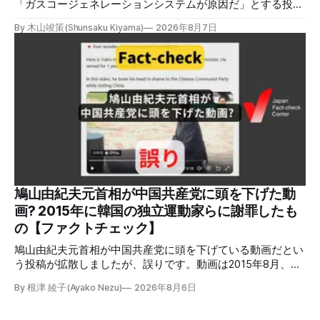
「ガスコージェネレーションシステムが原因だ」とする投稿
がXで拡散しましたが、誤りです。経済産業省は「ガスコー
By 木山竣策(Shunsaku Kiyama)
2026年8月7日
ジェネレーションやガス発電機は設置していないことを確認
している」と発表し、LPガスが原因だった可能性が高いと説
明しています。またイオンは5日、事故原因を調べる事故調
査委員会を設置すると発表しました。 検証対象 拡散した投
稿 イオンモール熊本で発生した爆発を受けて、Xでは、都市
ガスを燃料としてガスエンジンやガスタービンで発電し、排
熱を冷暖房などに利用する「ガスコージェネレーション」が
原因だとする投稿が拡散した（例1、例2）。 検証する理由
ソーシャルリスニングツールMeltwaterで調べると、これら
の投稿の表示回数は少なくとも合計194万回を超えている。
爆発の原因をめぐって、さまざまな根拠不明の情報が飛び交
っているため検証する。 検証過程 イオンモール熊本の爆発
鳩山由紀夫元首相が中国共産党に頭を下げた動
2026年7月28日午後16時27分ごろ、熊本県で震度7の地震が
画? 2015年に韓国の独立運動家らに謝罪したも
発生した。午後6時ごろ、嘉島町のショッピングセンター
の【ファクトチェック】
「イ
鳩山由紀夫元首相が中国共産党に頭を下げている動画だとい
う投稿が拡散しましたが、誤りです。動画は2015年8月、鳩
山氏が韓国・ソウル市の西大門刑務所跡を訪問し、韓国の独
By 根津 綾子(Ayako Nezu)
2026年8月6日
立運動家らに謝罪した映像です。中国共産党に対して頭を下
げている動画ではありません。 検証対象 拡散した言説 2026