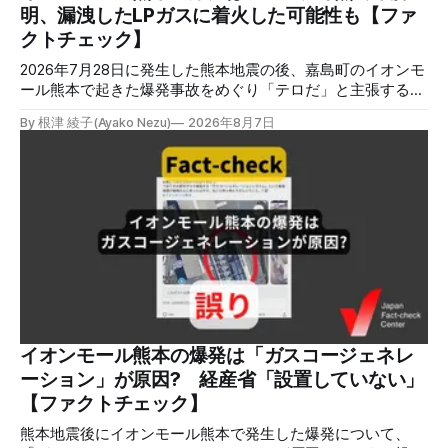
クトチェック講師養成講座 8月23日（日）開催分日本ファ
明、漏洩したLPガスに着火した可能性も【ファ
クトチェックセンター（JFC）による講師養成講座です。 講
クトチェック】
師養成講座（オ
2026年7月28日に発生した熊本地震の後、嘉島町のイオンモ
ール熊本で起きた爆発事故をめぐり「テロだ」と主張する投
稿が拡散しましたが、根拠不明です。経済産業省は漏洩した
By 根津 綾子(Ayako Nezu)
2026年8月7日
LPガスに着火した可能性に言及していますが、現時点で未解
明です。イオンは8月5日、外部専門家らによる事故調査委員
会を設置すると発表しました。 検証対象 拡散した言説 2026
年8月2日、イオンモール熊本の爆発がテロによるものだと主
張する投稿がＸで拡散した。 検証する理由 8月5日現在、投
稿は600回以上リポストされ、表示は19万件を超える。 同様
の情報の拡散量を調べるため、「熊本」「イオンモール」
「爆発」「テロ」など複数のキーワードを組み合わせてソー
シャル分析ツールMeltwaterで調べると、総投稿数は8月5日
までに約9900件あった(例1,2,3)。拡散のほとんどはXだ。 こ
れらの投稿は根拠を示していないが、「ガス爆発には見えな
いね」「これは 熊本を略奪する為のテロですよ」など、投
イオンモール熊本の爆発は「ガスコージェネレ
稿を真に受けたり、同調する反応が多い。「デマまたは不確
ーション」が原因? 経産省「設置していない」
定な情報を流すな」や「陰謀論だよ」などの指摘
【ファクトチェック】
熊本地震後にイオンモール熊本で発生した爆発について、