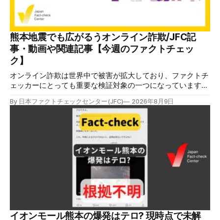
熊本地震でも広がるうオンライン詐欺/JFC記
事・動画や関連記事【今週のファクトチェッ
ク】
オンライン詐欺は世界中で被害が拡大しており、ファクトチ
ェッカーにとっても重要な検証対象の一つになっています。
熊本地震をめぐっても、寄付金詐欺や目立つ投稿に詐欺サイ
By 日本ファクトチェックセンター(JFC)
2026年8月9日
トへのリンクを貼るなどの手口が複数確認されています。
✉️日本ファクトチェックセンター（JFC）がこの1週間に出
した記事を中心に、その他のメディアも含めて、ファクトチ
ェックや偽情報関連の情報をまとめました。同じ内容をニュ
ースレターでも配信しています。登録はこちら。 今週のお
知らせ JFCファクトチェック講師養成講座 申込はこちら 日
本ファクトチェックセンター（JFC）は、ファクトチェック
やメディア情報リテラシーに関する講師養成講座を月に1度
開催しています。講座はオンラインで90分間。修了者には認
定バッジと教室や職場などで利用可能な教材を提供します。
次回の開講は8月23日（日）午後4時~5時30分で、お申し込
みはこちら。 日本ファクトチェックセンター（JFC） ファ
イオンモール熊本の爆発はテロ? 現時点で未解