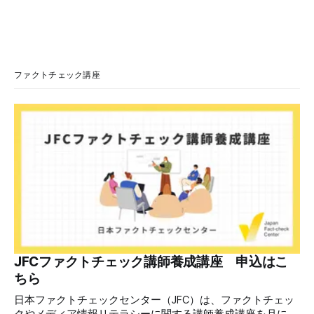
年7月30日、「日本人がなぜ左翼を嫌うのか、考えたことは
ありますか？/ここに日本の左寄り首相だった鳩山由紀夫が
います。彼は2009年から2010年まで1年間務めました。/こ
のビデオでは、彼が中国を訪問中に中国共産党に対して恥じ
らいながら頭を下げています」という英文付きの動画がXで
拡散した。 検証する理由 8月6日現在、投稿は200回以上リ
ファクトチェック講座
ポストされ、表示は20万件を超える。 投稿には「私の日本
語力が衰えていたら申し訳ないですが、動画に『韓国』と書
いてあるように見えます」などの英語の指摘もあるが、「日
本が犯した残虐行為を謝罪するのは悪いことだと思わない」
「共産主義者に恥じて頭を下げるべき人はいない」など、拡
散した投稿を真に受けた反応も多いため検証する。 検証過
程 動
JFCファクトチェック講師養成講座 申込はこ
ちら
日本ファクトチェックセンター（JFC）は、ファクトチェッ