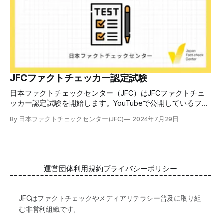
るSNSアルゴリズムなどを解説しています。 実践編では、画
像や動画や生成AIなど、偽・誤情報をどのように検証したら
良いかをJFCが検証してきた事例から具体的に学びます。
JFCファクトチェッカー認定試験を開始 2024年7月29日か
ら、これらの内容について習熟度を確認するJFCファクトチ
ェッカー認定試験を開始します。誰でもいつでも受験可能で
す（2024年度中は受験料1000円、2025年度から2000円）。
合格者には様々な技能をデジタル証明するオープンバッジ・
JFCファクトチェッカー認定試験
ネットワークを活用して、JFCファクトチェッカーの認定証
日本ファクトチェックセンター（JFC）はJFCファクトチェ
を発行します。 JFCファクトチェッカー認定試験
ッカー認定試験を開始します。YouTubeで公開しているファ
クトチェック講座から出題し、合格者に認定証を授与しま
By 日本ファクトチェックセンター(JFC)
2024年7月29日
す。 拡散する偽・誤情報から身を守るために 偽・誤情報の
拡散は増える一方で、皆さんが日常的に使用しているSNSや
動画プラットフォームに蔓延しています。偽広告や偽サイト
へのリンクなどによる詐欺被害も広がっています。 JFCが国
際大学グロコムと実施した調査では、実際に拡散した偽・誤
運営団体
利用規約
プライバシーポリシー
情報を51.5%の割合で「正しいと思う」と答え、「誤ってい
る」と気づけたのは14.5%でした。 自分が目にする情報に大
量に間違っているものがある。そして、誰もが持つバイアス
JFCはファクトチェックやメディアリテラシー普及に取り組
によって、それが自分の感覚に近ければ「正しい」と受け取
む非営利組織です。
る傾向がある。インターネットはその傾向を増幅する。 だ