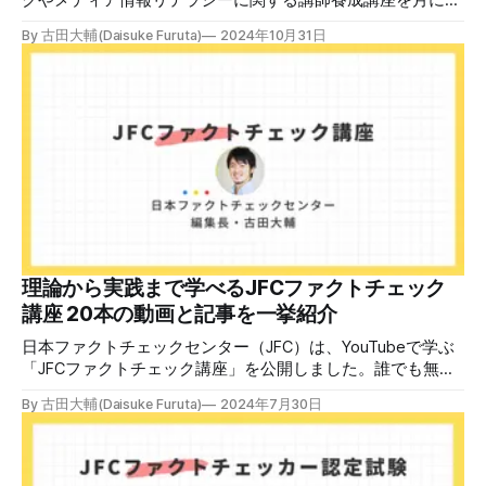
クやメディア情報リテラシーに関する講師養成講座を月に1
度開催しています。講座はオンラインで90分間。修了者には
By 古田大輔(Daisuke Furuta)
2024年10月31日
認定バッジと教室や職場などで利用可能な教材を提供しま
す。 次回の開講は8月23日（日）午後4時~5時30分で、お申
し込みはこちら。 日本ファクトチェックセンター（JFC）
ファクトチェック講師養成講座 8月23日（日）開催分日本
ファクトチェックセンター（JFC）による講師養成講座で
す。 講師養成講座（オンラインで90分）を受講いただいた
後、修了課題を提出された方には、教室や職場などで利用可
能な教材の提... powered by Peatix : More than a
ticket.Peatix 受講条件はファクトチェッカー認定試験に合格
していること。講師養成講座は1回の受講で修了となりま
す。 受講生には教材を提供 デマや不確かな情報が蔓延する
中で、自衛策が求められています。「気をつけて」というだ
理論から実践まで学べるJFCファクトチェック
けでは、対策になりません。最初から騙されたい人はいませ
講座 20本の動画と記事を一挙紹介
ん。誰だって気をつけているのに、誤った情
日本ファクトチェックセンター（JFC）は、YouTubeで学ぶ
「JFCファクトチェック講座」を公開しました。誰でも無料
で視聴可能で、広がる偽・誤情報に対して自分で実践できる
By 古田大輔(Daisuke Furuta)
2024年7月30日
ファクトチェックやメディアリテラシーの知識を学ぶことが
できます。 理論編と実践編の中身 理論編では、偽・誤情報
の日本での影響を調べた2万人調査の紹介や、間違った情報
を信じてしまう背景にある人間のバイアス、大規模に拡散す