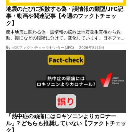
のうえで「2026年8月2日（日）23:59までに、ご本人操作か
どうかご確認ください」などと「オンライン確認画面へ」と
地震のたびに拡散する偽・誤情報の類型/JFC記
いうリンクをクリックするよう誘導している。 本文には、
事・動画や関連記事【今週のファクトチェッ
警視庁の住所（東京都千代田区霞が関2-1-1）も書かれてい
ク】
る。 しかし、
熊本地震に関わる偽・誤情報の拡散は地震発生直後から救
助、復旧などの段階に分けて、変化しています。日本ファク
トチェックセンターが能登半島地震の際に出した記事
By 日本ファクトチェックセンター(JFC)
2026年8月3日
（JFC「災害時に広がる偽情報5つの類型」）も参考にして
みてください。近年はこれらに加えてAI生成によるディープ
フェイクも目立ちます。 ✉️日本ファクトチェックセンター
（JFC）がこの1週間に出した記事を中心に、その他のメディ
アも含めて、ファクトチェックや偽情報関連の情報をまとめ
ました。同じ内容をニュースレターでも配信しています。登
録はこちら。 今週のお知らせ JFCファクトチェック講師養成
講座 申込はこちら 日本ファクトチェックセンター（JFC）
は、ファクトチェックやメディア情報リテラシーに関する講
師養成講座を月に1度開催しています。講座はオンラインで
90分間。修了者には認定バッジと教室や職場などで利用可能
な教材を提供します。 次回の開講は8月23日（日）午後4時
「熱中症の頭痛にはロキソニンよりカロナー
~5時30分で、お申し込みはこちら。 日本ファクトチェック
ル」? どちらも推奨していない【ファクトチェッ
センター（JFC） ファクトチェック講師養成講座 8月23
ク】