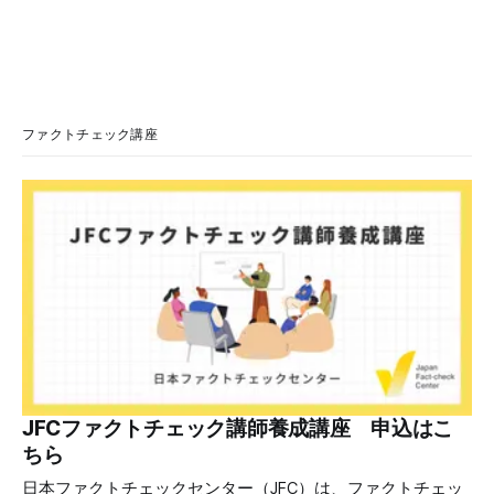
ル」に注意喚起 7月30日、日本赤十字社は公式のウェブサイ
トとXアカウントで、同社を騙って熊本地震義援金募集を呼
びかける「なりすましメール」が複数の人に送られていると
注意を呼びかけた。 ウェブサイトの7月30日付の「【ご注意
ください】日本赤十字社をかたった「熊本地震義援金募集メ
ール」について」という記事は、日本赤十字社のロゴや活動
ファクトチェック講座
写真画像を使った「なりすましメール」が送信されている。
また、同社で把握している「なりすましメール」は、
@icloud.comのメールアドレス宛に送信されているようだ、
と書いている。 同社のX投稿は、なりすましメールに「熊本
地震義援金募集」と書かれているとも伝えている（日本赤十
字社 X投稿 7月30日）。 日本赤十字社は「当社からこのよう
なメールを送信すること
JFCファクトチェック講師養成講座 申込はこ
ちら
日本ファクトチェックセンター（JFC）は、ファクトチェッ