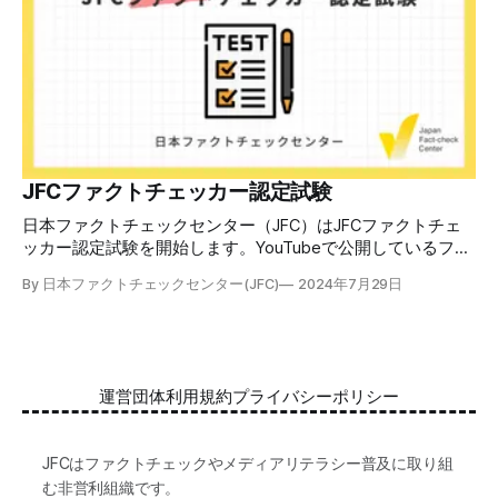
を信じてしまう背景にある人間のバイアス、大規模に拡散す
るSNSアルゴリズムなどを解説しています。 実践編では、画
像や動画や生成AIなど、偽・誤情報をどのように検証したら
良いかをJFCが検証してきた事例から具体的に学びます。
JFCファクトチェッカー認定試験を開始 2024年7月29日か
ら、これらの内容について習熟度を確認するJFCファクトチ
ェッカー認定試験を開始します。誰でもいつでも受験可能で
す（2024年度中は受験料1000円、2025年度から2000円）。
合格者には様々な技能をデジタル証明するオープンバッジ・
JFCファクトチェッカー認定試験
ネットワークを活用して、JFCファクトチェッカーの認定証
日本ファクトチェックセンター（JFC）はJFCファクトチェ
を発行します。 JFCファクトチェッカー認定試験
ッカー認定試験を開始します。YouTubeで公開しているファ
クトチェック講座から出題し、合格者に認定証を授与しま
By 日本ファクトチェックセンター(JFC)
2024年7月29日
す。 拡散する偽・誤情報から身を守るために 偽・誤情報の
拡散は増える一方で、皆さんが日常的に使用しているSNSや
動画プラットフォームに蔓延しています。偽広告や偽サイト
へのリンクなどによる詐欺被害も広がっています。 JFCが国
際大学グロコムと実施した調査では、実際に拡散した偽・誤
運営団体
利用規約
プライバシーポリシー
情報を51.5%の割合で「正しいと思う」と答え、「誤ってい
る」と気づけたのは14.5%でした。 自分が目にする情報に大
量に間違っているものがある。そして、誰もが持つバイアス
JFCはファクトチェックやメディアリテラシー普及に取り組
によって、それが自分の感覚に近ければ「正しい」と受け取
む非営利組織です。
る傾向がある。インターネットはその傾向を増幅する。 だ