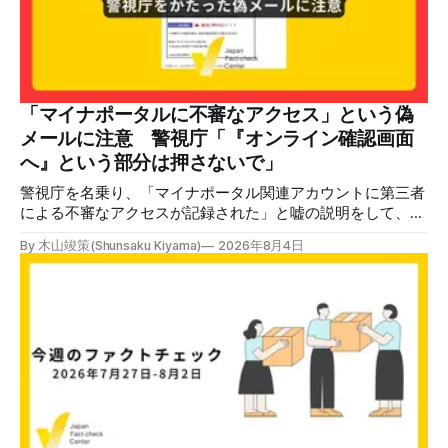
「マイナポータルに不審なアクセス」という偽
メールに注意 警視庁「『オンライン確認画面
へ』という部分は押さないで」
警視庁を名乗り、「マイナポータル関連アカウントに第三者
による不審なアクセスが記録された」と嘘の説明をして、リ
ンクへ誘導する偽メールが出回っています。警視庁は公式X
By 木山竣策(Shunsaku Kiyama)
2026年8月4日
で、メール内のリンクを押さないようにと注意を呼びかけて
います。 SNSで「不審なメールが届いた」との報告が相次ぐ
2026年7月ごろから「警視庁サイバーセキュリティ対策本
部」を名乗るメールが届いたという投稿がX（旧Twitter）上
で複数確認できる(例1、例2、例3)。 偽メールの件名は
「【警視庁】マイナポータル：不審なアクセスの確認」。本
文には「警視庁サイバーセキュリティ対策本部」「通知番
号：MN-2026-●●●」「マイナポータル関連アカウント
に、第三者による不審なアクセスが記録されました」「お客
様のメールアドレスと一致しています」と記している。 そ