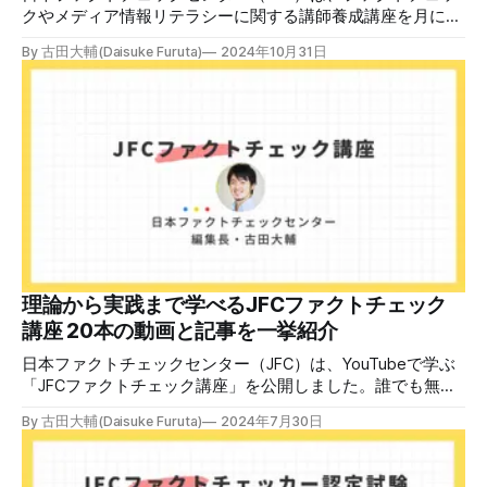
クやメディア情報リテラシーに関する講師養成講座を月に1
度開催しています。講座はオンラインで90分間。修了者には
By 古田大輔(Daisuke Furuta)
2024年10月31日
認定バッジと教室や職場などで利用可能な教材を提供しま
す。 次回の開講は8月23日（日）午後4時~5時30分で、お申
し込みはこちら。 日本ファクトチェックセンター（JFC）
ファクトチェック講師養成講座 8月23日（日）開催分日本
ファクトチェックセンター（JFC）による講師養成講座で
す。 講師養成講座（オンラインで90分）を受講いただいた
後、修了課題を提出された方には、教室や職場などで利用可
能な教材の提... powered by Peatix : More than a
ticket.Peatix 受講条件はファクトチェッカー認定試験に合格
していること。講師養成講座は1回の受講で修了となりま
す。 受講生には教材を提供 デマや不確かな情報が蔓延する
中で、自衛策が求められています。「気をつけて」というだ
理論から実践まで学べるJFCファクトチェック
けでは、対策になりません。最初から騙されたい人はいませ
講座 20本の動画と記事を一挙紹介
ん。誰だって気をつけているのに、誤った情
日本ファクトチェックセンター（JFC）は、YouTubeで学ぶ
「JFCファクトチェック講座」を公開しました。誰でも無料
で視聴可能で、広がる偽・誤情報に対して自分で実践できる
By 古田大輔(Daisuke Furuta)
2024年7月30日
ファクトチェックやメディアリテラシーの知識を学ぶことが
できます。 理論編と実践編の中身 理論編では、偽・誤情報
の日本での影響を調べた2万人調査の紹介や、間違った情報