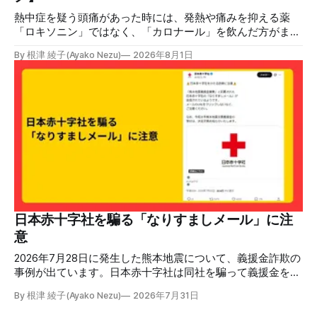
日（日）開催分日本フ
熱中症を疑う頭痛があった時には、発熱や痛みを抑える薬
「ロキソニン」ではなく、「カロナール」を飲んだ方がまし
だと主張する投稿が拡散しましたが、誤りです。日本救急医
By 根津 綾子(Ayako Nezu)
2026年8月1日
学会の医師は「熱中症ではロキソニン、カロナールのいずれ
の解熱薬も治療として推奨されていません」「熱中症が疑わ
れる場合には、自己判断で解熱薬を服用するのではなく、ま
ず適切な応急処置を行うことが望まれます」と説明していま
す。 検証対象 拡散した言説 2026年7月、「熱中症疑いの頭
痛には、ロキソニンよりカロナールの方がマシ」という趣旨
の投稿がSNSで拡散した。 検証する理由 ほかにも、「軽い
熱中症っぽくてカロナール飲んどいた」「熱中症の時の頭痛
はロキソニン系じゃなくてカロナール系を飲んでね」などと
いう投稿が多数見つかる。健康に害を与える恐れがあるた
め、検証する。 検証過程 カロナールとロキソニン 医薬品の
承認や審査をする独立行政法人医薬品医療機器総合機構
日本赤十字社を騙る「なりすましメール」に注
（PMDA）の一般人向けくすり情報サイト「PMDAおくすり
意
サーチ」で検索すると、カロナールの効果は以下の通りだ。
・解熱鎮痛剤と呼ばれ
2026年7月28日に発生した熊本地震について、義援金詐欺の
事例が出ています。日本赤十字社は同社を騙って義援金を募
る「なりすましメール」の報告が寄せられていると注意喚起
By 根津 綾子(Ayako Nezu)
2026年7月31日
し、「メールのURLをクリックしないなど、ご注意くださ
い」と呼びかけています。 日本赤十字社「なりすましメー