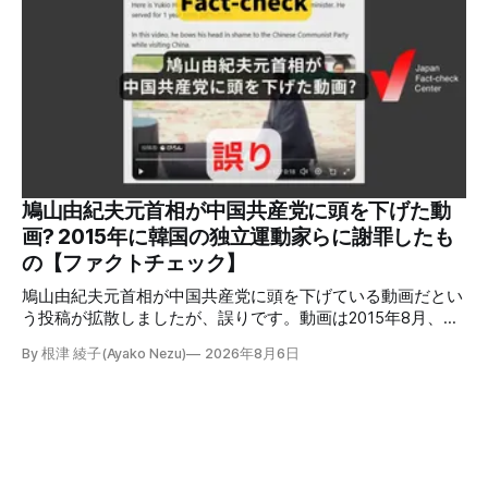
明しています。またイオンは5日、事故原因を調べる事故調
査委員会を設置すると発表しました。 検証対象 拡散した投
稿 イオンモール熊本で発生した爆発を受けて、Xでは、都市
ガスを燃料としてガスエンジンやガスタービンで発電し、排
熱を冷暖房などに利用する「ガスコージェネレーション」が
原因だとする投稿が拡散した（例1、例2）。 検証する理由
ソーシャルリスニングツールMeltwaterで調べると、これら
の投稿の表示回数は少なくとも合計194万回を超えている。
爆発の原因をめぐって、さまざまな根拠不明の情報が飛び交
っているため検証する。 検証過程 イオンモール熊本の爆発
鳩山由紀夫元首相が中国共産党に頭を下げた動
2026年7月28日午後16時27分ごろ、熊本県で震度7の地震が
画? 2015年に韓国の独立運動家らに謝罪したも
発生した。午後6時ごろ、嘉島町のショッピングセンター
の【ファクトチェック】
「イ
鳩山由紀夫元首相が中国共産党に頭を下げている動画だとい
う投稿が拡散しましたが、誤りです。動画は2015年8月、鳩
山氏が韓国・ソウル市の西大門刑務所跡を訪問し、韓国の独
By 根津 綾子(Ayako Nezu)
2026年8月6日
立運動家らに謝罪した映像です。中国共産党に対して頭を下
げている動画ではありません。 検証対象 拡散した言説 2026
年7月30日、「日本人がなぜ左翼を嫌うのか、考えたことは
ありますか？/ここに日本の左寄り首相だった鳩山由紀夫が
います。彼は2009年から2010年まで1年間務めました。/こ
のビデオでは、彼が中国を訪問中に中国共産党に対して恥じ