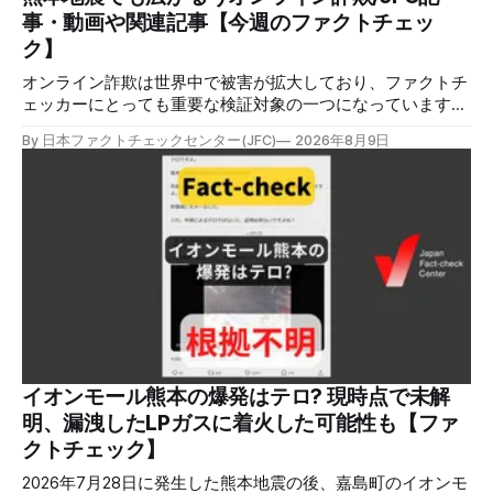
事・動画や関連記事【今週のファクトチェッ
ク】
オンライン詐欺は世界中で被害が拡大しており、ファクトチ
ェッカーにとっても重要な検証対象の一つになっています。
熊本地震をめぐっても、寄付金詐欺や目立つ投稿に詐欺サイ
By 日本ファクトチェックセンター(JFC)
2026年8月9日
トへのリンクを貼るなどの手口が複数確認されています。
✉️日本ファクトチェックセンター（JFC）がこの1週間に出
した記事を中心に、その他のメディアも含めて、ファクトチ
ェックや偽情報関連の情報をまとめました。同じ内容をニュ
ースレターでも配信しています。登録はこちら。 今週のお
知らせ JFCファクトチェック講師養成講座 申込はこちら 日
本ファクトチェックセンター（JFC）は、ファクトチェック
やメディア情報リテラシーに関する講師養成講座を月に1度
開催しています。講座はオンラインで90分間。修了者には認
定バッジと教室や職場などで利用可能な教材を提供します。
次回の開講は8月23日（日）午後4時~5時30分で、お申し込
みはこちら。 日本ファクトチェックセンター（JFC） ファ
イオンモール熊本の爆発はテロ? 現時点で未解
クトチェック講師養成講座 8月23日（日）開催分日本ファ
明、漏洩したLPガスに着火した可能性も【ファ
クトチェックセンター（JFC）による講師養成講座です。 講
クトチェック】
師養成講座（オ
2026年7月28日に発生した熊本地震の後、嘉島町のイオンモ