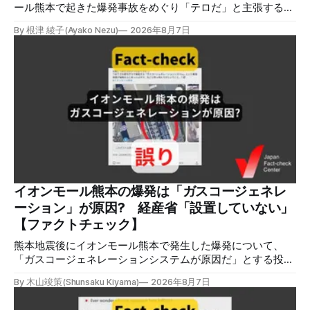
ール熊本で起きた爆発事故をめぐり「テロだ」と主張する投
稿が拡散しましたが、根拠不明です。経済産業省は漏洩した
By 根津 綾子(Ayako Nezu)
2026年8月7日
LPガスに着火した可能性に言及していますが、現時点で未解
明です。イオンは8月5日、外部専門家らによる事故調査委員
会を設置すると発表しました。 検証対象 拡散した言説 2026
年8月2日、イオンモール熊本の爆発がテロによるものだと主
張する投稿がＸで拡散した。 検証する理由 8月5日現在、投
稿は600回以上リポストされ、表示は19万件を超える。 同様
の情報の拡散量を調べるため、「熊本」「イオンモール」
「爆発」「テロ」など複数のキーワードを組み合わせてソー
シャル分析ツールMeltwaterで調べると、総投稿数は8月5日
までに約9900件あった(例1,2,3)。拡散のほとんどはXだ。 こ
れらの投稿は根拠を示していないが、「ガス爆発には見えな
いね」「これは 熊本を略奪する為のテロですよ」など、投
イオンモール熊本の爆発は「ガスコージェネレ
稿を真に受けたり、同調する反応が多い。「デマまたは不確
ーション」が原因? 経産省「設置していない」
定な情報を流すな」や「陰謀論だよ」などの指摘
【ファクトチェック】
熊本地震後にイオンモール熊本で発生した爆発について、
「ガスコージェネレーションシステムが原因だ」とする投稿
がXで拡散しましたが、誤りです。経済産業省は「ガスコー
By 木山竣策(Shunsaku Kiyama)
2026年8月7日
ジェネレーションやガス発電機は設置していないことを確認
している」と発表し、LPガスが原因だった可能性が高いと説