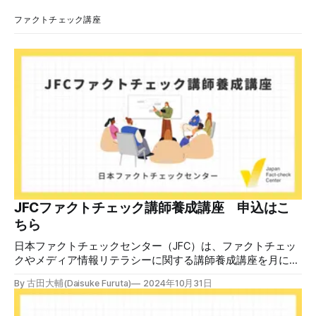
らいながら頭を下げています」という英文付きの動画がXで
拡散した。 検証する理由 8月6日現在、投稿は200回以上リ
ファクトチェック講座
ポストされ、表示は20万件を超える。 投稿には「私の日本
語力が衰えていたら申し訳ないですが、動画に『韓国』と書
いてあるように見えます」などの英語の指摘もあるが、「日
本が犯した残虐行為を謝罪するのは悪いことだと思わない」
「共産主義者に恥じて頭を下げるべき人はいない」など、拡
散した投稿を真に受けた反応も多いため検証する。 検証過
程 動
JFCファクトチェック講師養成講座 申込はこ
ちら
日本ファクトチェックセンター（JFC）は、ファクトチェッ
クやメディア情報リテラシーに関する講師養成講座を月に1
度開催しています。講座はオンラインで90分間。修了者には
By 古田大輔(Daisuke Furuta)
2024年10月31日
認定バッジと教室や職場などで利用可能な教材を提供しま
す。 次回の開講は8月23日（日）午後4時~5時30分で、お申