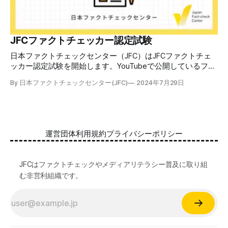
ら、これらの内容について習熟度を確認するJFCファクトチ
ェッカー認定試験を開始します。誰でもいつでも受験可能で
す（2024年度中は受験料1000円、2025年度から2000円）。
合格者には様々な技能をデジタル証明するオープンバッジ・
JFCファクトチェッカー認定試験
ネットワークを活用して、JFCファクトチェッカーの認定証
日本ファクトチェックセンター（JFC）はJFCファクトチェ
を発行します。 JFCファクトチェッカー認定試験
ッカー認定試験を開始します。YouTubeで公開しているファ
クトチェック講座から出題し、合格者に認定証を授与しま
By 日本ファクトチェックセンター(JFC)
2024年7月29日
す。 拡散する偽・誤情報から身を守るために 偽・誤情報の
拡散は増える一方で、皆さんが日常的に使用しているSNSや
動画プラットフォームに蔓延しています。偽広告や偽サイト
へのリンクなどによる詐欺被害も広がっています。 JFCが国
際大学グロコムと実施した調査では、実際に拡散した偽・誤
運営団体
利用規約
プライバシーポリシー
情報を51.5%の割合で「正しいと思う」と答え、「誤ってい
る」と気づけたのは14.5%でした。 自分が目にする情報に大
量に間違っているものがある。そして、誰もが持つバイアス
JFCはファクトチェックやメディアリテラシー普及に取り組
によって、それが自分の感覚に近ければ「正しい」と受け取
む非営利組織です。
る傾向がある。インターネットはその傾向を増幅する。 だ
からこそ、ファクトチェックやメディアリテラシーに関する
知識が誰にとっても必須です。 JFCファクトチェック講座と
認定試験 JFCファクトチェック講座（YouTube, 記事）は、2
万人調査を元に偽・誤情報の拡散経路や騙されない人の行動