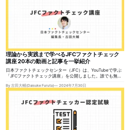
し込みはこちら。 日本ファクトチェックセンター（JFC）
ファクトチェック講師養成講座 8月23日（日）開催分日本
ファクトチェックセンター（JFC）による講師養成講座で
す。 講師養成講座（オンラインで90分）を受講いただいた
後、修了課題を提出された方には、教室や職場などで利用可
能な教材の提... powered by Peatix : More than a
ticket.Peatix 受講条件はファクトチェッカー認定試験に合格
していること。講師養成講座は1回の受講で修了となりま
す。 受講生には教材を提供 デマや不確かな情報が蔓延する
中で、自衛策が求められています。「気をつけて」というだ
理論から実践まで学べるJFCファクトチェック
けでは、対策になりません。最初から騙されたい人はいませ
講座 20本の動画と記事を一挙紹介
ん。誰だって気をつけているのに、誤った情
日本ファクトチェックセンター（JFC）は、YouTubeで学ぶ
「JFCファクトチェック講座」を公開しました。誰でも無料
で視聴可能で、広がる偽・誤情報に対して自分で実践できる
By 古田大輔(Daisuke Furuta)
2024年7月30日
ファクトチェックやメディアリテラシーの知識を学ぶことが
できます。 理論編と実践編の中身 理論編では、偽・誤情報
の日本での影響を調べた2万人調査の紹介や、間違った情報
を信じてしまう背景にある人間のバイアス、大規模に拡散す
るSNSアルゴリズムなどを解説しています。 実践編では、画
像や動画や生成AIなど、偽・誤情報をどのように検証したら
良いかをJFCが検証してきた事例から具体的に学びます。
JFCファクトチェッカー認定試験を開始 2024年7月29日か