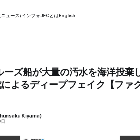
査
ニュース/インフォ
JFCとは
English
ルーズ船が大量の汚水を海洋投棄
I生成によるディープフェイク【ファ
unsaku Kiyama)
0日