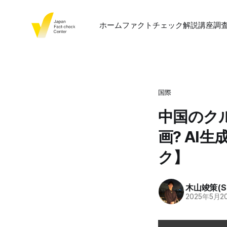
ホーム
ファクトチェック
解説
講座
調
国際
中国のク
画? A
ク】
木山竣策(Sh
2025年5月2