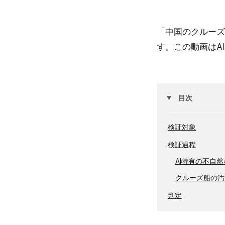
「中国のクルーズ
す。この動画はA
目次
検証対象
検証過程
AI特有の不自
クルーズ船の汚
判定