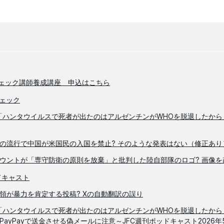
チェック講師養成講座 申込はこちら
ェック
「ハンタウイルスで死者が出たのはアルゼンチンがWHOを脱退したから
の流行で中国が米国民の入国を禁止? そのような発表はない（修正あり
ウントが「専守防衛の原則を放棄」と批判した陸自部隊のロゴ? 画像を
ドキャスト
領が暴力を肯定する投稿? Xの自動翻訳の誤り
「ハンタウイルスで死者が出たのはアルゼンチンがWHOを脱退したから
ayPayで送金させる偽メールに注意～JFC週刊ポッドキャスト2026年