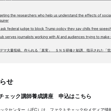
rgeting the researchers who help us understand the effects of soc
quirer
ask federal judge to block Trump policy they say chills free spe
b serves journalists working with AI and audiences trying to make 
デマ大量投稿、作られる「真実」 ＳＮＳ研修と勧誘、指示された「世
らせ
トチェック講師養成講座 申込はこちら
ックセンター（JFC）は、ファクトチェックやメディア情