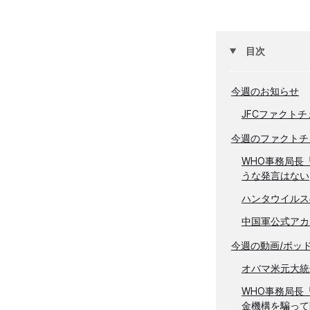
目次
今週のお知らせ
JFCファクト
今週のファクトチ
WHO事務局長
うな発言はない
ハンタウイルス
中国軍公式アカ
今週の動画/ポッ
オバマ米元大統
WHO事務局長
金機構を騙ってP