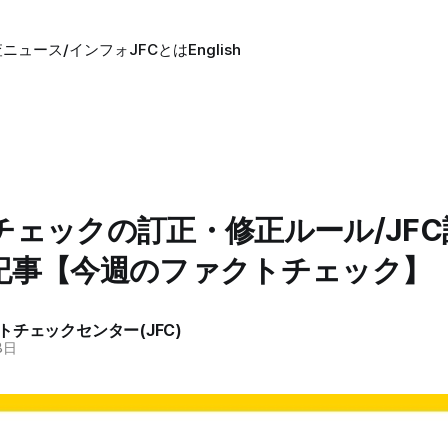
査
ニュース/インフォ
JFCとは
English
チェックの訂正・修正ルール/JF
記事【今週のファクトチェック】
トチェックセンター(JFC)
8日