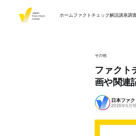
ホーム
ファクトチェック
解説
講座
調
その他
ファクト
画や関連
日本ファク
2026年5月1