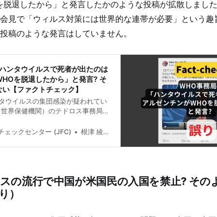
を脱退したから」と発言したかのような投稿が拡散しまし
会見で「ウィルス対策には世界的な連帯が必要」という趣
投稿のような発言はしていません。
「ハンタウイルスで死者が出たのは
HOを脱退したから」と発言? そ
ない【ファクトチェック】
タウイルスの集団感染が疑われてい
（世界保健機関）のテドロス事務局長
から出航した船でハンタウィルス感
、アルゼンチンがWHOを脱退したか
ェックセンター (JFC)
根津 綾子(Ayako Nezu)
のような投稿が拡散しましたが、誤
氏は記者会見で「ウィルス対策には
要」という趣旨の発言をしています
のような発言はしていません。 検証
スの流行で中国が米国民の入国を禁止? その
 2026年5月10日、「【全てシナリオ
月、アルゼンチンは正式にWHOから脱
り）
にアルゼンチンから出航した船がハン
し3人が死亡した。そしてWHOの事