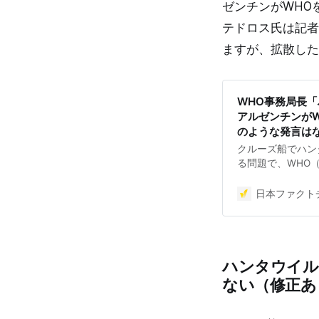
ゼンチンがWHO
テドロス氏は記者
ますが、拡散した
WHO事務局長
アルゼンチンがW
のような発言は
クルーズ船でハン
る問題で、WHO
が「アルゼンチン
染症が起きたのは
日本ファクトチ
ら」と発言したか
りです。テドロス
世界的な連帯が必
が、拡散した投稿
ハンタウイル
対象 拡散した言説
通り】2026年3
ない（修正あ
退。その2ヶ月後
タウイルスに感染