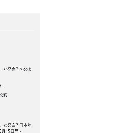
」と発言? そのよ
）
改変
」と発言? 日本年
5月15日号～