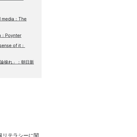
ial media：The
ech：Poynter
sense of it：
論操れ」：朝日新
報リテラシーに関