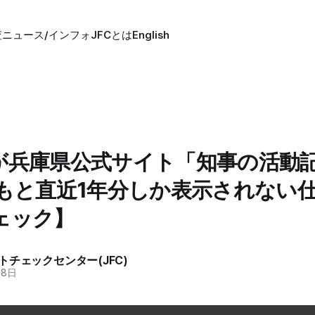
査
ニュース/インフォ
JFCとは
English
が兵庫県公式サイト「知事の活動
ともと直近1年分しか表示されない
ェック】
トチェックセンター(JFC)
28日