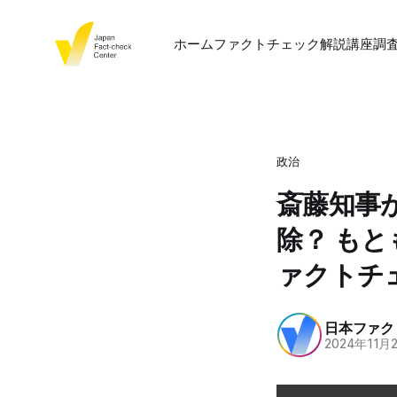
ホーム
ファクトチェック
解説
講座
調
政治
斎藤知事
除？ も
ァクトチ
日本ファク
2024年11月