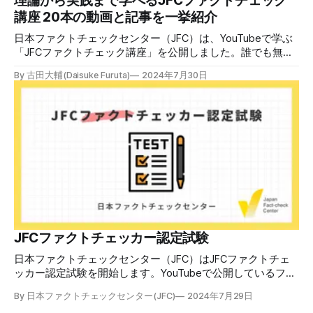
理論から実践まで学べるJFCファクトチェック
けでは、対策になりません。最初から騙されたい人はいませ
講座 20本の動画と記事を一挙紹介
ん。誰だって気をつけているのに、誤った情
日本ファクトチェックセンター（JFC）は、YouTubeで学ぶ
「JFCファクトチェック講座」を公開しました。誰でも無料
で視聴可能で、広がる偽・誤情報に対して自分で実践できる
By 古田大輔(Daisuke Furuta)
2024年7月30日
ファクトチェックやメディアリテラシーの知識を学ぶことが
できます。 理論編と実践編の中身 理論編では、偽・誤情報
の日本での影響を調べた2万人調査の紹介や、間違った情報
を信じてしまう背景にある人間のバイアス、大規模に拡散す
るSNSアルゴリズムなどを解説しています。 実践編では、画
像や動画や生成AIなど、偽・誤情報をどのように検証したら
良いかをJFCが検証してきた事例から具体的に学びます。
JFCファクトチェッカー認定試験を開始 2024年7月29日か
ら、これらの内容について習熟度を確認するJFCファクトチ
ェッカー認定試験を開始します。誰でもいつでも受験可能で
す（2024年度中は受験料1000円、2025年度から2000円）。
合格者には様々な技能をデジタル証明するオープンバッジ・
JFCファクトチェッカー認定試験
ネットワークを活用して、JFCファクトチェッカーの認定証
日本ファクトチェックセンター（JFC）はJFCファクトチェ
を発行します。 JFCファクトチェッカー認定試験
ッカー認定試験を開始します。YouTubeで公開しているファ
クトチェック講座から出題し、合格者に認定証を授与しま
By 日本ファクトチェックセンター(JFC)
2024年7月29日
す。 拡散する偽・誤情報から身を守るために 偽・誤情報の