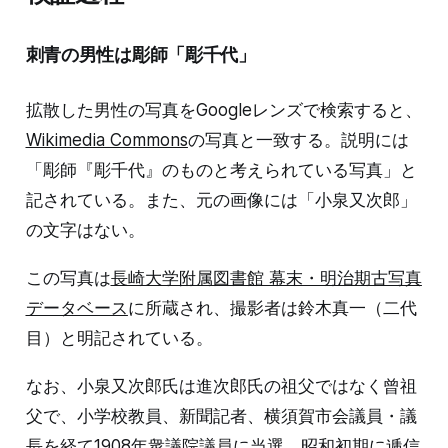
刺青の男性は彫師「彫千代」
拡散した男性の写真をGoogleレンズで検索すると、
Wikimedia Commons
の写真と一致する。説明には
「彫師『彫千代』のものと考えられている写真」と
記されている。また、元の画像には「小泉又次郎」
の文字はない。
この写真は
長崎大学附属図書館 幕末・明治期古写真
データベース
に所蔵され、撮影者は鈴木真一（二代
目）と明記されている。
なお、小泉又次郎氏は進次郎氏の祖父ではなく曾祖
父で、小学校教員、新聞記者、横須賀市会議員・議
長を経て1908年衆議院議員に当選。昭和初期に逓信