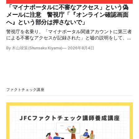
本が犯した残虐行為を謝罪するのは悪いことだと思わない」
「マイナポータルに不審なアクセス」という偽
「共産主義者に恥じて頭を下げるべき人はいない」など、拡
メールに注意 警視庁「『オンライン確認画面
散した投稿を真に受けた反応も多いため検証する。 検証過
へ』という部分は押さないで」
程 動
警視庁を名乗り、「マイナポータル関連アカウントに第三者
による不審なアクセスが記録された」と嘘の説明をして、リ
ンクへ誘導する偽メールが出回っています。警視庁は公式X
By 木山竣策(Shunsaku Kiyama)
2026年8月4日
で、メール内のリンクを押さないようにと注意を呼びかけて
います。 SNSで「不審なメールが届いた」との報告が相次ぐ
2026年7月ごろから「警視庁サイバーセキュリティ対策本
部」を名乗るメールが届いたという投稿がX（旧Twitter）上
で複数確認できる(例1、例2、例3)。 偽メールの件名は
「【警視庁】マイナポータル：不審なアクセスの確認」。本
文には「警視庁サイバーセキュリティ対策本部」「通知番
ファクトチェック講座
号：MN-2026-●●●」「マイナポータル関連アカウント
に、第三者による不審なアクセスが記録されました」「お客
様のメールアドレスと一致しています」と記している。 そ
のうえで「2026年8月2日（日）23:59までに、ご本人操作か
どうかご確認ください」などと「オンライン確認画面へ」と
いうリンクをクリックするよう誘導している。 本文には、
警視庁の住所（東京都千代田区霞が関2-1-1）も書かれてい
る。 しかし、