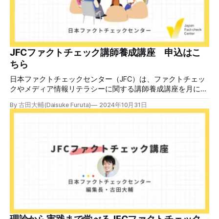
JFCファクトチェック講師養成講座 申込はこ
ちら
日本ファクトチェックセンター（JFC）は、ファクトチェッ
クやメディア情報リテラシーに関する講師養成講座を月に1
度開催しています。講座はオンラインで90分間。修了者には
By 古田大輔(Daisuke Furuta)
2024年10月31日
認定バッジと教室や職場などで利用可能な教材を提供しま
す。 次回の開講は8月23日（日）午後4時~5時30分で、お申
し込みはこちら。 日本ファクトチェックセンター（JFC）
ファクトチェック講師養成講座 8月23日（日）開催分日本
ファクトチェックセンター（JFC）による講師養成講座で
す。 講師養成講座（オンラインで90分）を受講いただいた
後、修了課題を提出された方には、教室や職場などで利用可
能な教材の提... powered by Peatix : More than a
ticket.Peatix 受講条件はファクトチェッカー認定試験に合格
していること。講師養成講座は1回の受講で修了となりま
す。 受講生には教材を提供 デマや不確かな情報が蔓延する
中で、自衛策が求められています。「気をつけて」というだ