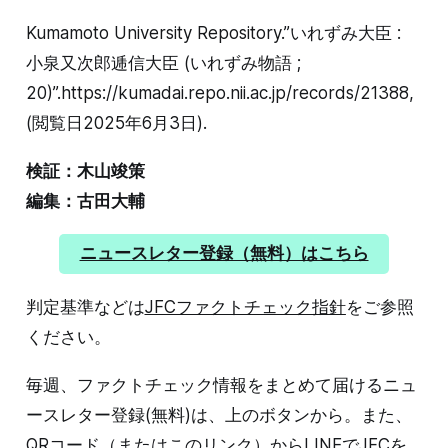
Kumamoto University Repository.”いれずみ大臣 :
小泉又次郎逓信大臣 (いれずみ物語 ;
20)”.https://kumadai.repo.nii.ac.jp/records/21388,
(閲覧日2025年6月3日).
検証：木山竣策
編集：古田大輔
ニュースレター登録（無料）はこちら
判定基準などは
JFCファクトチェック指針
をご参照
ください。
毎週、ファクトチェック情報をまとめて届けるニュ
ースレター登録(無料)は、上のボタンから。また、
QRコード（または
このリンク
）からLINEでJFCを