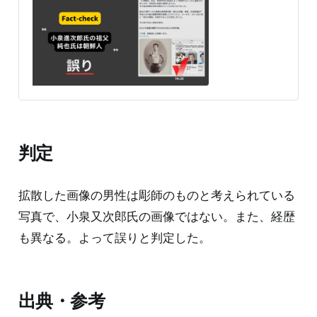
日、上半身に刺青をした男性の写真とともに「小泉進次
郎氏は、朝鮮人『小泉組・小泉純也』氏（写真）の孫」
というX（旧Twitter)の投稿が拡散した。 8月26日現在で
290万の閲覧数と3200のリポストがあり、「こんなの、
絶対総理にしちゃいけない案件」といったコメントがあ
るほか、「印象操作」「一枚目の画像は別人です」とい
う投稿への批判もある。 検証過程 小泉純也氏は朝鮮人
なのか 衆議院議員の小泉進次郎氏の祖父の小泉純也氏
（元総理大臣の小泉純一郎氏の父）は元衆議院議員。
1960年代の池田勇人内閣、佐藤栄作内閣で防衛庁長官を
判定
務めた。 公職選挙法10条の規定で、国会議員になるには
「日本国民」であることが条件なので、純也氏は朝鮮人
ではない。 さらに小泉氏が日本国籍に帰化したかどうか
拡散した画像の男性は彫師のものと考えられている
を官報情報検索サービ
写真で、小泉又次郎氏の画像ではない。また、経歴
も異なる。よって誤りと判定した。
出典・参考