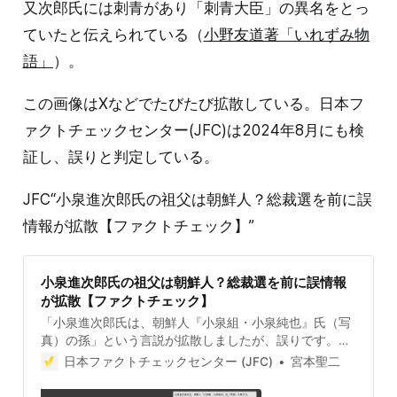
又次郎氏には刺青があり「刺青大臣」の異名をとっ
ていたと伝えられている（
小野友道著「いれずみ物
語」
）。
この画像はXなどでたびたび拡散している。日本フ
ァクトチェックセンター(JFC)は2024年8月にも検
証し、誤りと判定している。
JFC“小泉進次郎氏の祖父は朝鮮人？総裁選を前に誤
情報が拡散【ファクトチェック】”
小泉進次郎氏の祖父は朝鮮人？総裁選を前に誤情報
が拡散【ファクトチェック】
「小泉進次郎氏は、朝鮮人『小泉組・小泉純也』氏（写
真）の孫」という言説が拡散しましたが、誤りです。小
泉氏の祖父は防衛庁長官をつとめた小泉純也氏で、純也
日本ファクトチェックセンター (JFC)
宮本聖二
氏は朝鮮人ではありません。また添付画像の刺青をした
男性は、純也氏とは別人です。 検証対象 2024年8月23