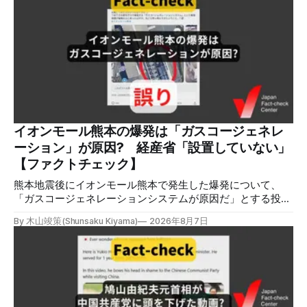
会を設置すると発表しました。 検証対象 拡散した言説 2026
年8月2日、イオンモール熊本の爆発がテロによるものだと主
張する投稿がＸで拡散した。 検証する理由 8月5日現在、投
稿は600回以上リポストされ、表示は19万件を超える。 同様
の情報の拡散量を調べるため、「熊本」「イオンモール」
「爆発」「テロ」など複数のキーワードを組み合わせてソー
シャル分析ツールMeltwaterで調べると、総投稿数は8月5日
までに約9900件あった(例1,2,3)。拡散のほとんどはXだ。 こ
れらの投稿は根拠を示していないが、「ガス爆発には見えな
いね」「これは 熊本を略奪する為のテロですよ」など、投
イオンモール熊本の爆発は「ガスコージェネレ
稿を真に受けたり、同調する反応が多い。「デマまたは不確
ーション」が原因? 経産省「設置していない」
定な情報を流すな」や「陰謀論だよ」などの指摘
【ファクトチェック】
熊本地震後にイオンモール熊本で発生した爆発について、
「ガスコージェネレーションシステムが原因だ」とする投稿
がXで拡散しましたが、誤りです。経済産業省は「ガスコー
By 木山竣策(Shunsaku Kiyama)
2026年8月7日
ジェネレーションやガス発電機は設置していないことを確認
している」と発表し、LPガスが原因だった可能性が高いと説
明しています。またイオンは5日、事故原因を調べる事故調
査委員会を設置すると発表しました。 検証対象 拡散した投
稿 イオンモール熊本で発生した爆発を受けて、Xでは、都市
ガスを燃料としてガスエンジンやガスタービンで発電し、排