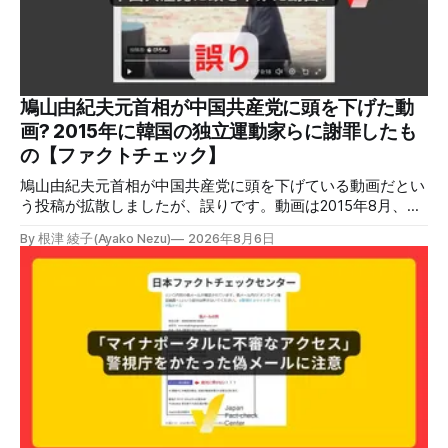
熱を冷暖房などに利用する「ガスコージェネレーション」が
原因だとする投稿が拡散した（例1、例2）。 検証する理由
ソーシャルリスニングツールMeltwaterで調べると、これら
の投稿の表示回数は少なくとも合計194万回を超えている。
爆発の原因をめぐって、さまざまな根拠不明の情報が飛び交
っているため検証する。 検証過程 イオンモール熊本の爆発
鳩山由紀夫元首相が中国共産党に頭を下げた動
2026年7月28日午後16時27分ごろ、熊本県で震度7の地震が
画? 2015年に韓国の独立運動家らに謝罪したも
発生した。午後6時ごろ、嘉島町のショッピングセンター
の【ファクトチェック】
「イ
鳩山由紀夫元首相が中国共産党に頭を下げている動画だとい
う投稿が拡散しましたが、誤りです。動画は2015年8月、鳩
山氏が韓国・ソウル市の西大門刑務所跡を訪問し、韓国の独
By 根津 綾子(Ayako Nezu)
2026年8月6日
立運動家らに謝罪した映像です。中国共産党に対して頭を下
げている動画ではありません。 検証対象 拡散した言説 2026
年7月30日、「日本人がなぜ左翼を嫌うのか、考えたことは
ありますか？/ここに日本の左寄り首相だった鳩山由紀夫が
います。彼は2009年から2010年まで1年間務めました。/こ
のビデオでは、彼が中国を訪問中に中国共産党に対して恥じ
らいながら頭を下げています」という英文付きの動画がXで
拡散した。 検証する理由 8月6日現在、投稿は200回以上リ
ポストされ、表示は20万件を超える。 投稿には「私の日本
語力が衰えていたら申し訳ないですが、動画に『韓国』と書
いてあるように見えます」などの英語の指摘もあるが、「日