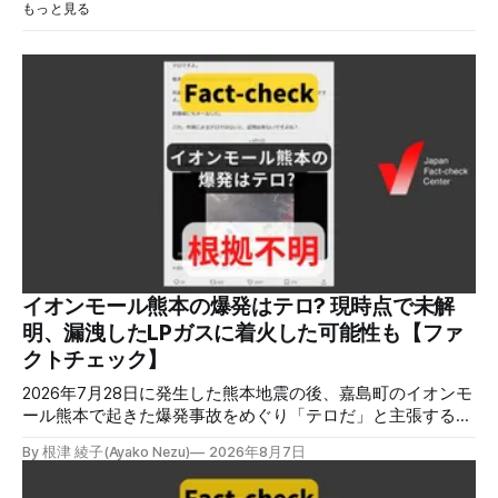
もっと見る
イオンモール熊本の爆発はテロ? 現時点で未解
明、漏洩したLPガスに着火した可能性も【ファ
クトチェック】
2026年7月28日に発生した熊本地震の後、嘉島町のイオンモ
ール熊本で起きた爆発事故をめぐり「テロだ」と主張する投
稿が拡散しましたが、根拠不明です。経済産業省は漏洩した
By 根津 綾子(Ayako Nezu)
2026年8月7日
LPガスに着火した可能性に言及していますが、現時点で未解
明です。イオンは8月5日、外部専門家らによる事故調査委員