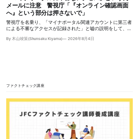
「共産主義者に恥じて頭を下げるべき人はいない」など、拡
メールに注意 警視庁「『オンライン確認画面
散した投稿を真に受けた反応も多いため検証する。 検証過
へ』という部分は押さないで」
程 動
警視庁を名乗り、「マイナポータル関連アカウントに第三者
による不審なアクセスが記録された」と嘘の説明をして、リ
ンクへ誘導する偽メールが出回っています。警視庁は公式X
By 木山竣策(Shunsaku Kiyama)
2026年8月4日
で、メール内のリンクを押さないようにと注意を呼びかけて
います。 SNSで「不審なメールが届いた」との報告が相次ぐ
2026年7月ごろから「警視庁サイバーセキュリティ対策本
部」を名乗るメールが届いたという投稿がX（旧Twitter）上
で複数確認できる(例1、例2、例3)。 偽メールの件名は
「【警視庁】マイナポータル：不審なアクセスの確認」。本
文には「警視庁サイバーセキュリティ対策本部」「通知番
号：MN-2026-●●●」「マイナポータル関連アカウント
ファクトチェック講座
に、第三者による不審なアクセスが記録されました」「お客
様のメールアドレスと一致しています」と記している。 そ
のうえで「2026年8月2日（日）23:59までに、ご本人操作か
どうかご確認ください」などと「オンライン確認画面へ」と
いうリンクをクリックするよう誘導している。 本文には、
警視庁の住所（東京都千代田区霞が関2-1-1）も書かれてい
る。 しかし、