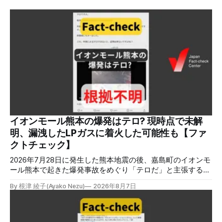
イオンモール熊本の爆発はテロ? 現時点で未解
明、漏洩したLPガスに着火した可能性も【ファ
クトチェック】
2026年7月28日に発生した熊本地震の後、嘉島町のイオンモ
ール熊本で起きた爆発事故をめぐり「テロだ」と主張する投
稿が拡散しましたが、根拠不明です。経済産業省は漏洩した
By 根津 綾子(Ayako Nezu)
2026年8月7日
LPガスに着火した可能性に言及していますが、現時点で未解
明です。イオンは8月5日、外部専門家らによる事故調査委員
会を設置すると発表しました。 検証対象 拡散した言説 2026
年8月2日、イオンモール熊本の爆発がテロによるものだと主