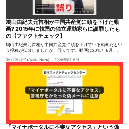
ソーシャルリスニングツールMeltwaterで調べると、これら
の投稿の表示回数は少なくとも合計194万回を超えている。
爆発の原因をめぐって、さまざまな根拠不明の情報が飛び交
っているため検証する。 検証過程 イオンモール熊本の爆発
鳩山由紀夫元首相が中国共産党に頭を下げた動
2026年7月28日午後16時27分ごろ、熊本県で震度7の地震が
画? 2015年に韓国の独立運動家らに謝罪したも
発生した。午後6時ごろ、嘉島町のショッピングセンター
の【ファクトチェック】
「イ
鳩山由紀夫元首相が中国共産党に頭を下げている動画だとい
う投稿が拡散しましたが、誤りです。動画は2015年8月、鳩
山氏が韓国・ソウル市の西大門刑務所跡を訪問し、韓国の独
By 根津 綾子(Ayako Nezu)
2026年8月6日
立運動家らに謝罪した映像です。中国共産党に対して頭を下
げている動画ではありません。 検証対象 拡散した言説 2026
年7月30日、「日本人がなぜ左翼を嫌うのか、考えたことは
ありますか？/ここに日本の左寄り首相だった鳩山由紀夫が
います。彼は2009年から2010年まで1年間務めました。/こ
のビデオでは、彼が中国を訪問中に中国共産党に対して恥じ
らいながら頭を下げています」という英文付きの動画がXで
拡散した。 検証する理由 8月6日現在、投稿は200回以上リ
ポストされ、表示は20万件を超える。 投稿には「私の日本
語力が衰えていたら申し訳ないですが、動画に『韓国』と書
いてあるように見えます」などの英語の指摘もあるが、「日
本が犯した残虐行為を謝罪するのは悪いことだと思わない」
「マイナポータルに不審なアクセス」という偽