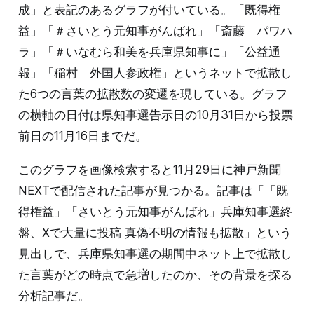
成」と表記のあるグラフが付いている。「既得権
益」「＃さいとう元知事がんばれ」「斎藤 パワハ
ラ」「＃いなむら和美を兵庫県知事に」「公益通
報」「稲村 外国人参政権」というネットで拡散し
た6つの言葉の拡散数の変遷を現している。グラフ
の横軸の日付は県知事選告示日の10月31日から投票
前日の11月16日までだ。
このグラフを画像検索すると11月29日に神戸新聞
NEXTで配信された記事が見つかる。記事は
「「既
得権益」「さいとう元知事がんばれ」兵庫知事選終
盤、Xで大量に投稿 真偽不明の情報も拡散」
という
見出しで、兵庫県知事選の期間中ネット上で拡散し
た言葉がどの時点で急増したのか、その背景を探る
分析記事だ。