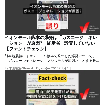
張する投稿がＸで拡散した。 検証する理由 8月5日現在、投
稿は600回以上リポストされ、表示は19万件を超える。 同様
の情報の拡散量を調べるため、「熊本」「イオンモール」
「爆発」「テロ」など複数のキーワードを組み合わせてソー
シャル分析ツールMeltwaterで調べると、総投稿数は8月5日
までに約9900件あった(例1,2,3)。拡散のほとんどはXだ。 こ
れらの投稿は根拠を示していないが、「ガス爆発には見えな
いね」「これは 熊本を略奪する為のテロですよ」など、投
イオンモール熊本の爆発は「ガスコージェネレ
稿を真に受けたり、同調する反応が多い。「デマまたは不確
ーション」が原因? 経産省「設置していない」
定な情報を流すな」や「陰謀論だよ」などの指摘
【ファクトチェック】
熊本地震後にイオンモール熊本で発生した爆発について、
「ガスコージェネレーションシステムが原因だ」とする投稿
がXで拡散しましたが、誤りです。経済産業省は「ガスコー
By 木山竣策(Shunsaku Kiyama)
2026年8月7日
ジェネレーションやガス発電機は設置していないことを確認
している」と発表し、LPガスが原因だった可能性が高いと説
明しています。またイオンは5日、事故原因を調べる事故調
査委員会を設置すると発表しました。 検証対象 拡散した投
稿 イオンモール熊本で発生した爆発を受けて、Xでは、都市
ガスを燃料としてガスエンジンやガスタービンで発電し、排
熱を冷暖房などに利用する「ガスコージェネレーション」が
原因だとする投稿が拡散した（例1、例2）。 検証する理由