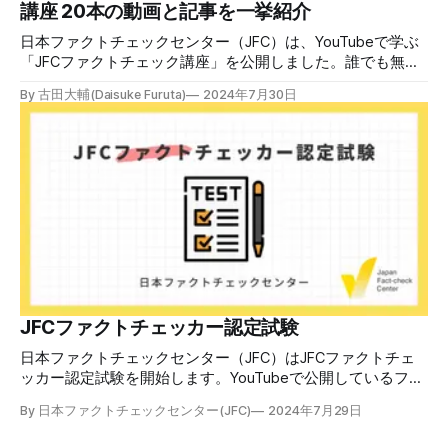
けでは、対策になりません。最初から騙されたい人はいませ
講座 20本の動画と記事を一挙紹介
ん。誰だって気をつけているのに、誤った情
日本ファクトチェックセンター（JFC）は、YouTubeで学ぶ
「JFCファクトチェック講座」を公開しました。誰でも無料
で視聴可能で、広がる偽・誤情報に対して自分で実践できる
By 古田大輔(Daisuke Furuta)
2024年7月30日
ファクトチェックやメディアリテラシーの知識を学ぶことが
できます。 理論編と実践編の中身 理論編では、偽・誤情報
の日本での影響を調べた2万人調査の紹介や、間違った情報
を信じてしまう背景にある人間のバイアス、大規模に拡散す
るSNSアルゴリズムなどを解説しています。 実践編では、画
像や動画や生成AIなど、偽・誤情報をどのように検証したら
良いかをJFCが検証してきた事例から具体的に学びます。
JFCファクトチェッカー認定試験を開始 2024年7月29日か
ら、これらの内容について習熟度を確認するJFCファクトチ
ェッカー認定試験を開始します。誰でもいつでも受験可能で
す（2024年度中は受験料1000円、2025年度から2000円）。
合格者には様々な技能をデジタル証明するオープンバッジ・
JFCファクトチェッカー認定試験
ネットワークを活用して、JFCファクトチェッカーの認定証
日本ファクトチェックセンター（JFC）はJFCファクトチェ
を発行します。 JFCファクトチェッカー認定試験
ッカー認定試験を開始します。YouTubeで公開しているファ
クトチェック講座から出題し、合格者に認定証を授与しま
By 日本ファクトチェックセンター(JFC)
2024年7月29日
す。 拡散する偽・誤情報から身を守るために 偽・誤情報の
拡散は増える一方で、皆さんが日常的に使用しているSNSや