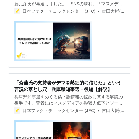
藤元彦氏が再選しました。「SNSの勝利」「マスメディ
アの敗北」などとも言われる中、何が起きていたのか。
日本ファクトチェックセンター (JFC)
古田大輔(Daisuke Furuta)
都知事選の石丸現象や総選挙の国民民主党の躍進、アメ
リカ大統領選などと比較し、アルゴリズムやバイアスな
どの観点から解説します。 「斎藤氏の支持者がデマを熱
狂的に信じた」という言説の落とし穴 兵庫県知事選・
後編【解説】兵庫県知事選をめぐる偽・誤情報の拡散に
関する解説の後半です。背景にはマスメディアの影響力
低下とソーシャルメディアにおける選挙情報の拡大とい
う世界で共通する大きな潮流があります。その中で、信
頼性の高い情報に基づいた民主主義を成立させるために
は、どうすればよいか。 SNS・動画が選挙情報の中心
に 偽・誤情報だけでは語れない兵庫県知事選・前編
「斎藤氏の支持者がデマを熱狂的に信じた」という
【解説】兵庫県知事選でパワハラ問題などで失職した前
言説の落とし穴 兵庫県知事選・後編【解説】
知事の斎藤元彦氏が再選しました。「SNSの勝利」「マ
兵庫県知事選をめぐる偽・誤情報の拡散に関する解説の
スメディアの敗北」などとも言われる中、何が起きてい
後半です。背景にはマスメディアの影響力低下とソーシ
たのか。都知事選の石丸現象や総選挙の国民民主党の躍
ャルメディアにおける選挙情報の拡大という世界で共通
進、アメリカ大統領選などと比較し、アルゴリズムやバ
日本ファクトチェックセンター (JFC)
古田大輔(Daisuke Furuta)
する大きな潮流があります。その中で、信頼性の高い情
イアスなどの観点から解説します
報に基づいた民主主義を成立させるためには、どうすれ
ばよいか。 SNS・動画が選挙情報の中心に 偽・誤情報
だけでは語れない兵庫県知事選・前編【解説】兵庫県知