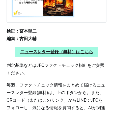
事選でパワハラ問題などで失職した前知事の斎藤元彦氏
が再選しました。「SNSの勝利」「マスメディアの敗
北」などとも言われる中、何が起きていたのか。都知事
選の石丸現象や総選挙の国民民主党の躍進、アメリカ大
統領選などと比較し、アルゴリズムやバイアスなどの観
点から解説します。 SNS動画を投票の参考に 新聞テレ
検証：宮本聖二
ビを上回る SNSでの支持の広がりが斎藤氏の再選を後押
ししたと言われる今回の選挙。データがそれを裏打ちし
編集：古田大輔
ています。NHKが投票所で実施した出口調査を見てみま
す。 何を投票の参考にしたかという質問への答えで1位
ニュースレター登録（無料）はこちら
が「SNSや動画サイト」で30％、新聞24％、テレビ
24％、知人・家族5％を上回りました。また、「SNSや
動画サイト」と
判定基準などは
JFCファクトチェック指針
をご参照
ください。
毎週、ファクトチェック情報をまとめて届けるニュ
ースレター登録(無料)は、上のボタンから。また、
QRコード（または
このリンク
）からLINEでJFCを
フォローし、気になる情報を質問すると、AIが関連