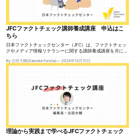
JFCファクトチェック講師養成講座 申込はこ
ちら
日本ファクトチェックセンター（JFC）は、ファクトチェッ
クやメディア情報リテラシーに関する講師養成講座を月に1
度開催しています。講座はオンラインで90分間。修了者には
By 古田大輔(Daisuke Furuta)
2024年10月31日
認定バッジと教室や職場などで利用可能な教材を提供しま
す。 次回の開講は8月23日（日）午後4時~5時30分で、お申
し込みはこちら。 日本ファクトチェックセンター（JFC）
ファクトチェック講師養成講座 8月23日（日）開催分日本
ファクトチェックセンター（JFC）による講師養成講座で
す。 講師養成講座（オンラインで90分）を受講いただいた
後、修了課題を提出された方には、教室や職場などで利用可
能な教材の提... powered by Peatix : More than a
ticket.Peatix 受講条件はファクトチェッカー認定試験に合格
していること。講師養成講座は1回の受講で修了となりま
す。 受講生には教材を提供 デマや不確かな情報が蔓延する
中で、自衛策が求められています。「気をつけて」というだ
理論から実践まで学べるJFCファクトチェック