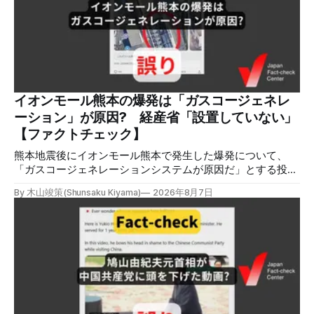
稿は600回以上リポストされ、表示は19万件を超える。 同様
の情報の拡散量を調べるため、「熊本」「イオンモール」
「爆発」「テロ」など複数のキーワードを組み合わせてソー
シャル分析ツールMeltwaterで調べると、総投稿数は8月5日
までに約9900件あった(例1,2,3)。拡散のほとんどはXだ。 こ
れらの投稿は根拠を示していないが、「ガス爆発には見えな
いね」「これは 熊本を略奪する為のテロですよ」など、投
イオンモール熊本の爆発は「ガスコージェネレ
稿を真に受けたり、同調する反応が多い。「デマまたは不確
ーション」が原因? 経産省「設置していない」
定な情報を流すな」や「陰謀論だよ」などの指摘
【ファクトチェック】
熊本地震後にイオンモール熊本で発生した爆発について、
「ガスコージェネレーションシステムが原因だ」とする投稿
がXで拡散しましたが、誤りです。経済産業省は「ガスコー
By 木山竣策(Shunsaku Kiyama)
2026年8月7日
ジェネレーションやガス発電機は設置していないことを確認
している」と発表し、LPガスが原因だった可能性が高いと説
明しています。またイオンは5日、事故原因を調べる事故調
査委員会を設置すると発表しました。 検証対象 拡散した投
稿 イオンモール熊本で発生した爆発を受けて、Xでは、都市
ガスを燃料としてガスエンジンやガスタービンで発電し、排
熱を冷暖房などに利用する「ガスコージェネレーション」が
原因だとする投稿が拡散した（例1、例2）。 検証する理由
ソーシャルリスニングツールMeltwaterで調べると、これら