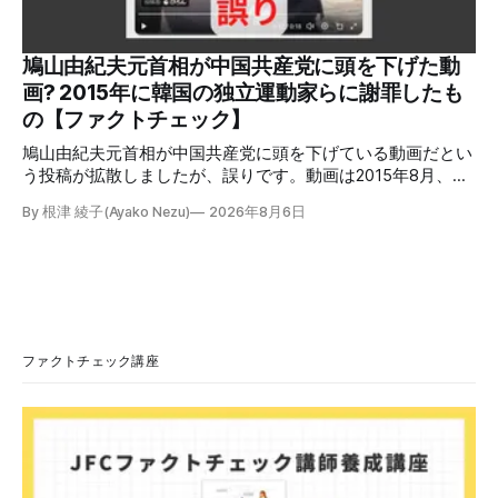
の投稿の表示回数は少なくとも合計194万回を超えている。
爆発の原因をめぐって、さまざまな根拠不明の情報が飛び交
っているため検証する。 検証過程 イオンモール熊本の爆発
鳩山由紀夫元首相が中国共産党に頭を下げた動
2026年7月28日午後16時27分ごろ、熊本県で震度7の地震が
画? 2015年に韓国の独立運動家らに謝罪したも
発生した。午後6時ごろ、嘉島町のショッピングセンター
の【ファクトチェック】
「イ
鳩山由紀夫元首相が中国共産党に頭を下げている動画だとい
う投稿が拡散しましたが、誤りです。動画は2015年8月、鳩
山氏が韓国・ソウル市の西大門刑務所跡を訪問し、韓国の独
By 根津 綾子(Ayako Nezu)
2026年8月6日
立運動家らに謝罪した映像です。中国共産党に対して頭を下
げている動画ではありません。 検証対象 拡散した言説 2026
年7月30日、「日本人がなぜ左翼を嫌うのか、考えたことは
ありますか？/ここに日本の左寄り首相だった鳩山由紀夫が
います。彼は2009年から2010年まで1年間務めました。/こ
のビデオでは、彼が中国を訪問中に中国共産党に対して恥じ
らいながら頭を下げています」という英文付きの動画がXで
ファクトチェック講座
拡散した。 検証する理由 8月6日現在、投稿は200回以上リ
ポストされ、表示は20万件を超える。 投稿には「私の日本
語力が衰えていたら申し訳ないですが、動画に『韓国』と書
いてあるように見えます」などの英語の指摘もあるが、「日
本が犯した残虐行為を謝罪するのは悪いことだと思わない」
「共産主義者に恥じて頭を下げるべき人はいない」など、拡