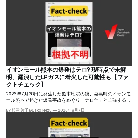
トへのリンクを貼るなどの手口が複数確認されています。
✉️日本ファクトチェックセンター（JFC）がこの1週間に出
した記事を中心に、その他のメディアも含めて、ファクトチ
ェックや偽情報関連の情報をまとめました。同じ内容をニュ
ースレターでも配信しています。登録はこちら。 今週のお
知らせ JFCファクトチェック講師養成講座 申込はこちら 日
本ファクトチェックセンター（JFC）は、ファクトチェック
やメディア情報リテラシーに関する講師養成講座を月に1度
開催しています。講座はオンラインで90分間。修了者には認
定バッジと教室や職場などで利用可能な教材を提供します。
次回の開講は8月23日（日）午後4時~5時30分で、お申し込
みはこちら。 日本ファクトチェックセンター（JFC） ファ
イオンモール熊本の爆発はテロ? 現時点で未解
クトチェック講師養成講座 8月23日（日）開催分日本ファ
明、漏洩したLPガスに着火した可能性も【ファ
クトチェックセンター（JFC）による講師養成講座です。 講
クトチェック】
師養成講座（オ
2026年7月28日に発生した熊本地震の後、嘉島町のイオンモ
ール熊本で起きた爆発事故をめぐり「テロだ」と主張する投
稿が拡散しましたが、根拠不明です。経済産業省は漏洩した
By 根津 綾子(Ayako Nezu)
2026年8月7日
LPガスに着火した可能性に言及していますが、現時点で未解
明です。イオンは8月5日、外部専門家らによる事故調査委員
会を設置すると発表しました。 検証対象 拡散した言説 2026
年8月2日、イオンモール熊本の爆発がテロによるものだと主
張する投稿がＸで拡散した。 検証する理由 8月5日現在、投