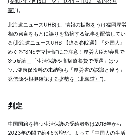
(令和7年7月15日（火）10:44～11:02 省内会見
室)
”)。
北海道ニュースUHBは、情報の拡散をうけ福岡厚労
相の発言をもとに誤りを指摘する記事を配信してい
る(北海道ニュースUHB”
【迫る参院選】『外国人』
めぐる“SNSデマ情報”にご注意！厚労大臣が会見で
3つ反論＿「生活保護や高額療養費で優遇」はウ
ソ…健康保険料の未納額も「厚労省の認識と違う」
発信源や根拠確認する姿勢を〈北海道〉
”)。
判定
中国国籍を持つ生活保護の受給者数は2018年から
2023年の間で約4.5％増だ。よって「中国人の生活