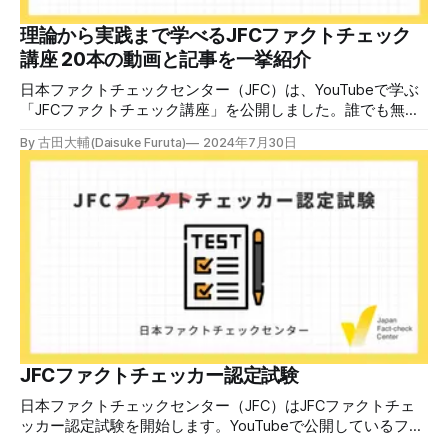
す。 受講生には教材を提供 デマや不確かな情報が蔓延する
中で、自衛策が求められています。「気をつけて」というだ
理論から実践まで学べるJFCファクトチェック
けでは、対策になりません。最初から騙されたい人はいませ
講座 20本の動画と記事を一挙紹介
ん。誰だって気をつけているのに、誤った情
日本ファクトチェックセンター（JFC）は、YouTubeで学ぶ
「JFCファクトチェック講座」を公開しました。誰でも無料
で視聴可能で、広がる偽・誤情報に対して自分で実践できる
By 古田大輔(Daisuke Furuta)
2024年7月30日
ファクトチェックやメディアリテラシーの知識を学ぶことが
できます。 理論編と実践編の中身 理論編では、偽・誤情報
の日本での影響を調べた2万人調査の紹介や、間違った情報
を信じてしまう背景にある人間のバイアス、大規模に拡散す
るSNSアルゴリズムなどを解説しています。 実践編では、画
像や動画や生成AIなど、偽・誤情報をどのように検証したら
良いかをJFCが検証してきた事例から具体的に学びます。
JFCファクトチェッカー認定試験を開始 2024年7月29日か
ら、これらの内容について習熟度を確認するJFCファクトチ
ェッカー認定試験を開始します。誰でもいつでも受験可能で
す（2024年度中は受験料1000円、2025年度から2000円）。
合格者には様々な技能をデジタル証明するオープンバッジ・
JFCファクトチェッカー認定試験
ネットワークを活用して、JFCファクトチェッカーの認定証
日本ファクトチェックセンター（JFC）はJFCファクトチェ
を発行します。 JFCファクトチェッカー認定試験
ッカー認定試験を開始します。YouTubeで公開しているファ
クトチェック講座から出題し、合格者に認定証を授与しま