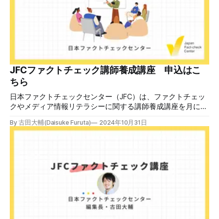
散した投稿を真に受けた反応も多いため検証する。 検証過
程 動
JFCファクトチェック講師養成講座 申込はこ
ちら
日本ファクトチェックセンター（JFC）は、ファクトチェッ
クやメディア情報リテラシーに関する講師養成講座を月に1
度開催しています。講座はオンラインで90分間。修了者には
By 古田大輔(Daisuke Furuta)
2024年10月31日
認定バッジと教室や職場などで利用可能な教材を提供しま
す。 次回の開講は8月23日（日）午後4時~5時30分で、お申
し込みはこちら。 日本ファクトチェックセンター（JFC）
ファクトチェック講師養成講座 8月23日（日）開催分日本
ファクトチェックセンター（JFC）による講師養成講座で
す。 講師養成講座（オンラインで90分）を受講いただいた
後、修了課題を提出された方には、教室や職場などで利用可
能な教材の提... powered by Peatix : More than a
ticket.Peatix 受講条件はファクトチェッカー認定試験に合格
していること。講師養成講座は1回の受講で修了となりま