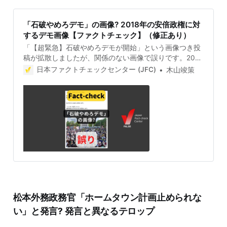
「石破やめろデモ」の画像? 2018年の安倍政権に対
するデモ画像【ファクトチェック】（修正あり）
「【超緊急】石破やめろデモが開始」という画像つき投
稿が拡散しましたが、関係のない画像で誤りです。2018
年の安倍政権の際に、いわゆる森友・加計問題で退陣を
日本ファクトチェックセンター (JFC)
木山竣策
求めたデモの画像です。 検証対象 2025年8月31日、
「【超緊急】石破やめろデモが開始 搾取ばかりで国民
の負担を考えない無能な政治家ばかりに嫌気がさしてる
人は『いいね』で教えてください」という画像付き投稿
が拡散した。 画像には、国会議事堂の前に大勢の人が集
まる様子が映っている。 投稿には「『いいね』を押した
人に総額1億6000万円分のBTCを配布します」と書かれ
ている。投稿したアカウントのプロフィール欄には「仮
想通貨の極秘情報やビットコインのテクニカル分析をフ
ォロワー限定で配信」と、投資を促すような文言が書か
れている。 9月3日現在、この投稿は7699件以上リポス
トされ、表示回数は201.8万回を超える。投稿について
松本外務政務官「ホームタウン計画止められな
「参加したかった」「頑張れ！」というコメントの一方
で「これ今日のじゃないですよね？みんな長袖きてる」
い」と発言? 発言と異なるテロップ
という指摘もある。 検証過程 画像を確認すると、左下