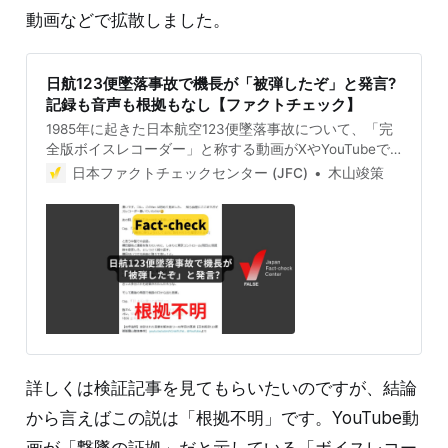
動画などで拡散しました。
日航123便墜落事故で機長が「被弾したぞ」と発言?
記録も音声も根拠もなし【ファクトチェック】
1985年に起きた日本航空123便墜落事故について、「完
全版ボイスレコーダー」と称する動画がXやYouTubeで
拡散しています。機長が「2機の戦闘機が追い抜いてい
日本ファクトチェックセンター (JFC)
木山竣策
ったぞ！」「被弾したぞ」「本当に撃ちやがった」など
と発言したと主張していますが、根拠不明です。国の航
空事故調査委員会がまとめ、全文を公開している事故報
告書にそのような発言はなく、拡散した音声でも聞き取
れません。根拠なく赤字のテロップが追加されているだ
けです。 検証対象 2025年8月13日、「凄いです、コ
レ。このVer. は初めて見ました。知らぬ間にここまでボ
イスレコーダー暴いていたのか」という投稿が拡散し
た。 8月18日現在、この投稿は2500件以上リポストさ
れ、表示回数は601万回を超える。投稿について「やっ
詳しくは検証記事を見てもらいたいのですが、結論
と暴かれた」「国は絶対に真実を明らかにしなくてはな
らない」というコメントの一方で「無音部分に赤字で妄
から言えばこの説は「根拠不明」です。YouTube動
想書いただけ」という指摘もある。 投稿は「【40年追
画が「撃墜の証拠」だと示している「ボイスレコー