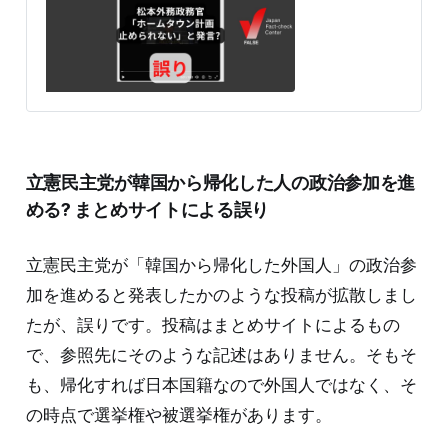
2025年9月2日、「アフリカホームタウン計画止めるこ
とができない。はあ?💢」という文言付きの動画がXで拡
散した。 TikTokのロゴと「@the_answerer_」というア
カウント名が入っている。9月3日現在、動画は8500回
以上リポストされ、表示は170.3万件を超える。 投稿に
は「JICA、外務省、政府は海外紙の掲載内容をふくめて
確信犯だと思います」「じゃあ止めるために、今の外務
大臣政務官は全員辞職か辞任させるべく、選挙で落選さ
せよう！」や「編集された動画です」というコミュニテ
立憲民主党が韓国から帰化した人の政治参加を進
ィーノートの指摘もある。 検証過程 拡散した動画の発
言は 拡散した動画は43秒。松本氏は、次のように発言
める? まとめサイトによる誤り
している。 「なかなか修正というか、止めることがなか
なかで
立憲民主党が「韓国から帰化した外国人」の政治参
加を進めると発表したかのような投稿が拡散しまし
たが、誤りです。投稿はまとめサイトによるもの
で、参照先にそのような記述はありません。そもそ
も、帰化すれば日本国籍なので外国人ではなく、そ
の時点で選挙権や被選挙権があります。