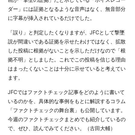
悼】封印された言葉を解き放つ─40年目の真実【日本航
空123便御巣鷹山墜落事件】」というYouTube動画を添
ダー」には証拠となるような音声はなく、無音部分
付している。8月18日現在、
に字幕が挿入されているだけでした。
「誤り」と判定したくなりますが、JFCとして撃墜
説が間違いである証拠を示せたわけではなく、拡散
した投稿に根拠がないことを示しただけなので「根
拠不明」としました。これでこの投稿を信じる理由
はまったくないことは十分に示せていると考えてい
ます。
JFCではファクトチェック記事をどのように書いて
いるのかを、具体的な事例をもとに解説するコラム
「ファクトチェックの舞台裏」も公開しています。
今週のファクトチェックまとめでも紹介しているの
で、ぜひ、読んでみてください。（古田大輔）