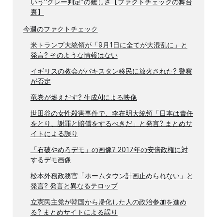
いう“グレー判定”の難しさ【ファクトチェックの舞台
裏】
今週のファクトチェック
米トランプ大統領が「9月1日に全てが大混乱に」と
発言? そのような情報はない
イギリスの教会がパキスタン移民に放火された? 警察
が否定
竜巻が燃えだす? 生成AIによる映像
世田谷の女性殺害事件で、李在明大統領「日本は責任
をとり、謝罪と賠償をするべきだ」と発言? まとめサ
イトによる誤り
「石破やめろデモ」の画像? 2017年の安倍政権に対
するデモ画像
松本外務政務官「ホームタウン計画止められない」と
発言? 発言と異なるテロップ
立憲民主党が韓国から帰化した人の政治参加を進め
る? まとめサイトによる誤り