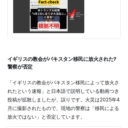
月1日月曜日に『全てが大混乱に陥る』と言いました」
という投稿がXで拡散した。 9月1日現在、投稿は940回
以上リポストされ、表示は46.9万回を超える。 投稿には
「だとありがたいなぁ」「本当だったら、嬉しいんだけ
どなぁ」や「公式Xとかにありました？？？」という指
摘もある。 検証過程 拡散した投稿は「Trump has said
that on Mon. 1 Sept. “All Hell will break loose.”」という
英語の文言付きのトランプ氏のGIFを引用している。音
声はなく「真実（TRUE）」というテロップがついてい
る。 直訳すると「トランプは9月1日月曜日に『全てが大
イギリスの教会がパキスタン移民に放火された?
混乱に陥る』と言った」となる。「9月1日に言った」
警察が否定
「イギリスの教会がパキスタン移民によって放火さ
れたという速報」と日本語で説明している動画つき
投稿が拡散しましたが、誤りです。火災は2025年4
月に撮影されたもので、現地の警察は「移民による
放火ではない」と否定しています。