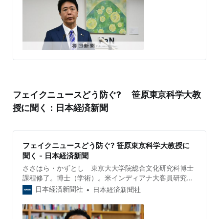
フェイクニュースどう防ぐ? 笹原東京科学大教
授に聞く：日本経済新聞
フェイクニュースどう防ぐ? 笹原東京科学大教授に
聞く - 日本経済新聞
ささはら・かずとし 東京大大学院総合文化研究科博士
課程修了。博士（学術）。米インディアナ大客員研究
員、JSTさきがけ研究員、名古屋大大学院講師などを経
日本経済新聞社
日本経済新聞社
て、現職。著書に「フェイクニュースを科学する」「デ
ィープフェイクの衝撃」など。フェイクニュースの勢い
が止まらない。人工知能（AI）技術の高度化でニセ情報