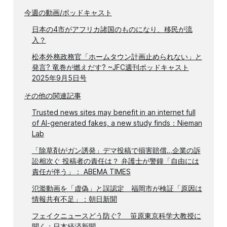
今週の動画/ポッドキャスト
日本の4市がアフリカ諸国のものになり、移民が流
入？
松本外務政務官「ホームタウン計画止められない」と
発言? 竜巻が燃えだす? ~JFC週刊ポッドキャスト
2025年9月5日号
その他の関連記事
Trusted news sites may benefit in an internet full
of AI-generated fakes, a new study finds：Nieman
Lab
「除草剤がガン誘発」デマ投稿で損害賠償…企業の訴
訟相次ぐ 投稿者の責任は？ 弁護士が警鐘「自由には
責任が伴う」： ABEMA TIMES
氾濫動画を「虚偽」と誤認定 福岡市が検証「原因は
情報共有不足」：朝日新聞
フェイクニュースどう防ぐ? 笹原東京科学大教授に
聞く：日本経済新聞