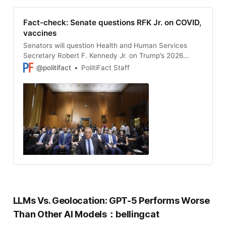
Fact-check: Senate questions RFK Jr. on COVID,
vaccines
Senators will question Health and Human Services
Secretary Robert F. Kennedy Jr. on Trump’s 2026
health care agenda and recent changes to the CDC.
@politifact
PolitiFact Staff
Our live fact-checking:
LLMs Vs. Geolocation: GPT-5 Performs Worse
Than Other AI Models：bellingcat