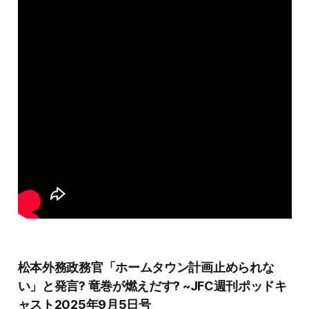
松本外務政務官「ホームタウン計画止められな
い」と発言? 竜巻が燃えだす? ~JFC週刊ポッドキ
ャスト2025年9月5日号