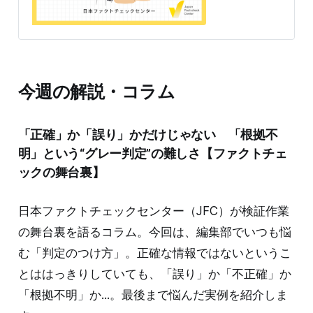
提供 デマや不確かな情報が蔓延する中で、自衛策が求め
られています。「気をつけて」というだけでは、対策に
なりません。最初から騙されたい人はいません。誰だっ
て気をつけているのに、誤った情報を信じてしまうとこ
ろに問題があります。 JFCが国際大学グロコムと協力し
て実施した「2万人調査」では実に51.5%の人が誤った情
今週の解説・コラム
報を「正しい」と答えました。一般に思われているより
も、人は騙されやすいという事実は、様々な調査で裏打
ちされています。 JFCではこれらの調査をもとに、具体
「正確」か「誤り」かだけじゃない 「根拠不
的にどのよう
明」という“グレー判定”の難しさ【ファクトチェ
ックの舞台裏】
日本ファクトチェックセンター（JFC）が検証作業
の舞台裏を語るコラム。今回は、編集部でいつも悩
む「判定のつけ方」。正確な情報ではないというこ
とははっきりしていても、「誤り」か「不正確」か
「根拠不明」か...。最後まで悩んだ実例を紹介しま