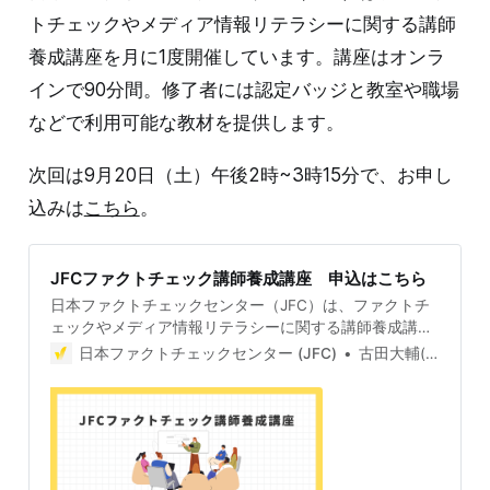
トチェックやメディア情報リテラシーに関する講師
養成講座を月に1度開催しています。講座はオンラ
インで90分間。修了者には認定バッジと教室や職場
などで利用可能な教材を提供します。
次回は9月20日（土）午後2時~3時15分で、お申し
込みは
こちら
。
JFCファクトチェック講師養成講座 申込はこちら
日本ファクトチェックセンター（JFC）は、ファクトチ
ェックやメディア情報リテラシーに関する講師養成講座
を月に1度開催しています。講座はオンラインで90分
日本ファクトチェックセンター (JFC)
古田大輔(Daisuke Furuta)
間。修了者には認定バッジと教室や職場などで利用可能
な教材を提供します。 次回の開講は5月18日（日）午後
2時~3時半で、お申し込みはこちら。
https://jfcyousei0518.peatix.com/view 受講条件はファ
クトチェッカー認定試験に合格していること。講師養成
講座は1回の受講で修了となります。 受講生には教材を