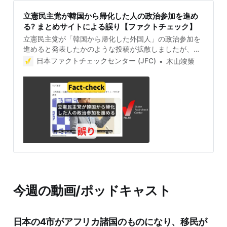
立憲民主党が韓国から帰化した人の政治参加を進め
る? まとめサイトによる誤り【ファクトチェック】
立憲民主党が「韓国から帰化した外国人」の政治参加を
進めると発表したかのような投稿が拡散しましたが、誤
りです。投稿はまとめサイトによるもので、参照先にそ
日本ファクトチェックセンター (JFC)
木山竣策
のような記述はありません。そもそも、帰化すれば日本
国籍なので外国人ではなく、その時点で選挙権や被選挙
権があります。 検証対象 2025年9月1日、「立憲民主党
『韓国帰化外人の政治参加を進めます！』」という投稿
が拡散した。 9月4日現在、この投稿は6400件以上リポ
ストされ、表示回数は41万回を超える。投稿について
「勝手に進めないで」「韓国と特定してる時点で色々お
察し」というコメントの一方で「こういうのがまことし
やかに拡散されるのはきついね」という指摘もある。 検
証過程 まとめサイトの投稿と参照元の立憲民主党サイト
は 拡散した投稿は、まとめサイト「Tweeter Breaking
News —ツイッ速！」の記事を添付している。まとめサ
今週の動画/ポッドキャスト
イトのタイトルは掲示板サイト5ちゃんねるのスレッド
「【大悲報】立憲民主党『韓国帰化外人の政治参加を進
めます！』←ヤバすぎるwwwwww」で、立憲民主党の
日本の4市がアフリカ諸国のものになり、移民が
公式サイトの「立憲民