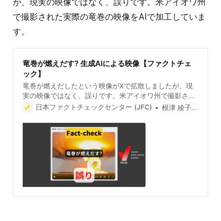
が、現実の映像ではなく、誤りです。米アイオワ州
で撮影された実際の竜巻の映像をAIで加工していま
す。
竜巻が燃えだす? 生成AIによる映像【ファクトチェ
ック】
竜巻が燃えだしたという映像がXで拡散しましたが、現
実の映像ではなく、誤りです。米アイオワ州で撮影され
た実際の竜巻の映像をAIで加工しています。 検証対象
日本ファクトチェックセンター (JFC)
根津 綾子(Ayako Nezu)
2025年8月29日、「竜巻に引火した時の映像が凄いから
見て」という文言が付いた動画がXで拡散した。動画に
は、赤みがかった竜巻が次第に燃える様子が映ってい
る。 9月1日現在、動画は1.2万回以上リポストされ、表
示は1,734.8万件を超える。 投稿には「関東大震災の時
の火災旋風の絵はとはいえデフォルメ入ってるのかなと
思ってたけど、まんま一緒だったのか。。。」や「なに
これ？@grok」「どう考えてもAIやんwこれ本物だと思
うやつおるんか?」などの指摘もある。 検証過程 米アイ
オワ州の竜巻画像を加工 拡散した動画の冒頭（発火前）
をGoogleレンズで検索すると、同様の画像が見つかる。