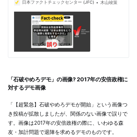
て、韓国の李在明大統領が「日本は責任をとり、謝罪と
日本ファクトチェックセンター (JFC)
木山竣策
賠償をするべきだ」と発言したかのような投稿が拡散し
ましたが、誤りです。そのような発言はありません。 検
証対象 2025年9月1日、世田谷の女性殺害事件を受け
て、李大統領が「日本は責任をとり、謝罪と賠償をする
べきだ」と発言したかのような投稿が拡散した。 9月2
日現在、この投稿は1100件以上リポストされ、表示回数
は17万回を超える。投稿について「韓国人同士だろ？」
「意味分からない」というコメントの一方で「『小見だ
し』だけで、中身ないよ！」という指摘もある。 検証過
程 検証対象のリンクは、まとめサイト「Tweeter
Breaking News —ツイッ速！」の記事だ。タイトルは掲
示板サイト5ちゃんねるのスレッド「世田谷韓国人殺人
「石破やめろデモ」の画像? 2017年の安倍政権に
事件 李在明大統領『日本は責任をとり、謝罪と賠償を
するべきだ』」で、TBS NEWS DIGが9月1日にYahoo!ニ
対するデモ画像
ュースに配信した記事「【速報】東京・世田谷区野沢で
韓国籍の40歳の
「【超緊急】石破やめろデモが開始」という画像つ
き投稿が拡散しましたが、関係のない画像で誤りで
す。画像は2017年の安倍政権の際に、いわゆる森
友・加計問題で退陣を求めるデモのものです。