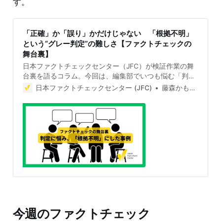
す。
「正確」か「誤り」かだけじゃない 「根拠不明」
という“グレー判定”の難しさ【ファクトチェックの
舞台裏】
日本ファクトチェックセンター（JFC）が検証作業の舞
台裏を語るコラム。今回は、編集部でいつも悩む「判定
のつけ方」。正確な情報ではないということははっきり
日本ファクトチェックセンター (JFC)
藤森かもめ（Kamome Fujimori）
していても、「誤り」か「不正確」か「根拠不明」
か...。最後まで悩んだ実例を紹介します。 JFCの判定は
５段階 大手メディアの記事では、賛否が分かれるテーマ
で肯定派と否定派の意見を並べる「両論併記」がよく見
られますが、ファクトチェックは客観的・科学的な根拠
に基づき、その内容が事実として正しいのか誤りなのか
を検証します。賛否の意見を書くものではありません。
JFCの判定は「正確」「ほぼ正確」「根拠不明」「不正
確」「誤り」の5段階です。国際ファクトチェックネッ
トワーク（IFCN）に加盟している世界中のファクトチェ
ック団体の判定基準を参考にしつつ、よりわかりやすく
するため、評価を5段階に絞りました。 （JFCのサイト
今週のファクトチェック
より） ファクトチェックでは「正確」か「誤り」かで意