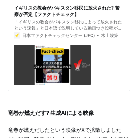
イギリスの教会がパキスタン移民に放火された? 警
察が否定【ファクトチェック】
「イギリスの教会がパキスタン移民によって放火された
という速報」と日本語で説明している動画つき投稿が拡
散しましたが、誤りです。火災は2025年4月に撮影され
日本ファクトチェックセンター (JFC)
木山竣策
たもので、現地の警察は「移民による放火ではない」と
否定しています。 検証対象 2025年8月28日、「イギリ
スの教会がパキスタン移民によって放火されたという速
報」と日本語で書かれた動画つき投稿が拡散した。 動画
には、教会のような建物が火をあげて燃える様子が映っ
ている。 2025年9月1日現在、この投稿は6500件以上リ
ポストされ、表示回数は62万回を超える。投稿について
「教会の放火事件はほとんどがイスラム教徒によるも
の」「日本の神社、寺もこうなるね」というコメントの
一方で「ガセネタ」という指摘もある。 検証過程 火災
は2025年4月にイギリスのウェールズで発生 拡散した動
画をGoogleレンズで検索すると、2025年4月24日にイ
竜巻が燃えだす? 生成AIによる映像
ギリス・ウェールズ南部ポート・タルボットの教会が炎
上した時の映像と一致した。 イギリスのメディア「The
Mirror」が、19世紀に建てられた歴史的な教会で大規模
竜巻が燃えだしたという映像がXで拡散しました