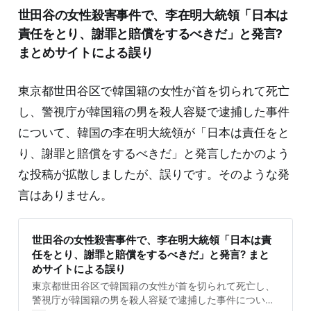
拡散した動画と背景の木々や建物、竜巻の形、日の当た
世田谷の女性殺害事件で、李在明大統領「日本は
り方などが一致している。 画像は、米国海洋大気庁ウェ
ブサイトの「ストーリーマップ：竜巻街道の内側
責任をとり、謝罪と賠償をするべきだ」と発言?
（Story map: Inside Tornado Alley）」とい
まとめサイトによる誤り
東京都世田谷区で韓国籍の女性が首を切られて死亡
し、警視庁が韓国籍の男を殺人容疑で逮捕した事件
について、韓国の李在明大統領が「日本は責任をと
り、謝罪と賠償をするべきだ」と発言したかのよう
な投稿が拡散しましたが、誤りです。そのような発
言はありません。
世田谷の女性殺害事件で、李在明大統領「日本は責
任をとり、謝罪と賠償をするべきだ」と発言? まと
めサイトによる誤り
東京都世田谷区で韓国籍の女性が首を切られて死亡し、
警視庁が韓国籍の男を殺人容疑で逮捕した事件につい