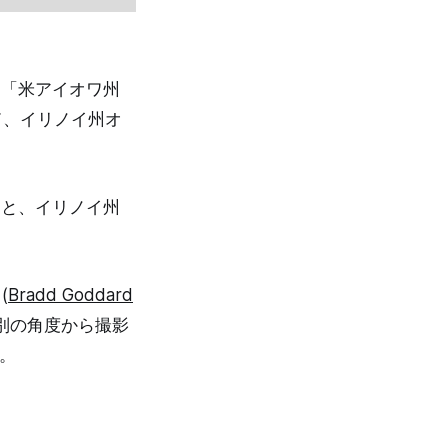
は「米アイオワ州
ド、イリノイ州オ
索すると、イリノイ州
(
Bradd Goddard
、別の角度から撮影
)。