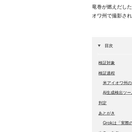
竜巻が燃えだした
オワ州で撮影され
目次
検証対象
検証過程
米アイオワ州の
AI生成検出ツー
判定
あとがき
Grokは「実