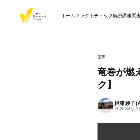
ホーム
ファクトチェック
解説
講座
調
国際
竜巻が燃
ク】
根津 綾子(Ay
2025年9月2