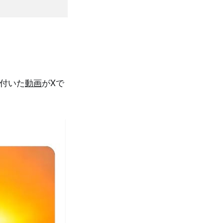
が付いた
動画
がXで