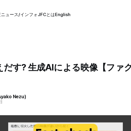
査
ニュース/インフォ
JFCとは
English
えだす? 生成AIによる映像【ファ
ako Nezu)
日