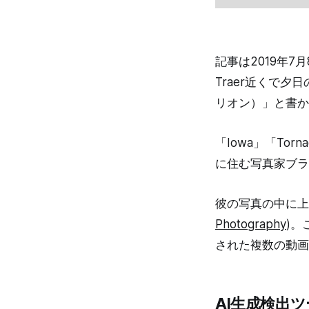
記事は2019年
Traer近くで
リオン）」と書か
「Iowa」「Tor
に住む写真家ブラ
彼の写真の中に上
Photography
)。
された複数の動画
AI生成検出ツ