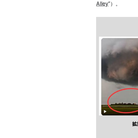
Alley
”）。