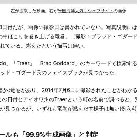
左が拡散した動画。右が
米国海洋大気庁ウェブサイト
の画像
7月8日付だが、画像の撮影日は書かれていない。写真説明に
夕日の中ほこりを巻き上げる竜巻。（撮影：ブラッド・ゴダー
れている。燃えたという描写は無い。
nado」「Traer」「Brad Goddard」のキーワードで検
ッド・ゴダード氏のフェイスブックが見つかった。
記の竜巻があり、2014年7月6日に撮影されたことがわかる
この日付とアイオワ州のTraerという町の名前で調べると
が見つかるが、いずれも竜巻が燃えだす様子は無い(例
3
,
4
ールも「99.9%生成画像」と判定