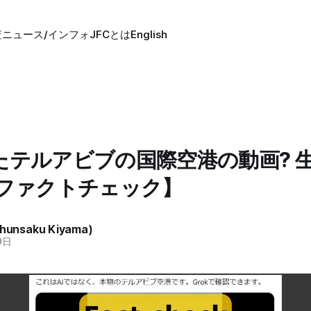
査
ニュース/インフォ
JFCとは
English
たテルアビブの国際空港の動画? 生
【ファクトチェック】
unsaku Kiyama)
9日