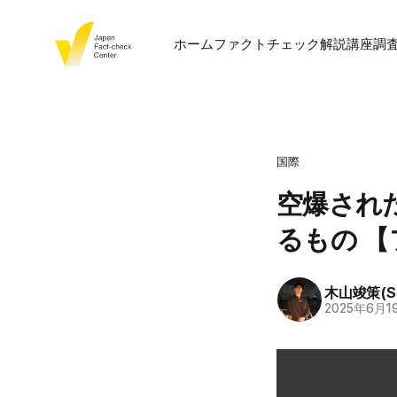
ホーム
ファクトチェック
解説
講座
調
国際
空爆され
るもの 
木山竣策(Sh
2025年6月1