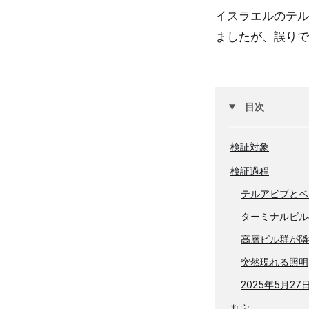
イスラエルのテル
ましたが、誤りで
目次
検証対象
検証過程
テルアビブとベ
ターミナルビル
高層ビル群が隣
突然現れる照明
2025年5月2
判定