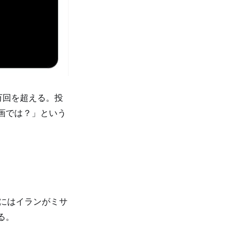
4万回を超える。投
画では？」という
日にはイランがミサ
る。