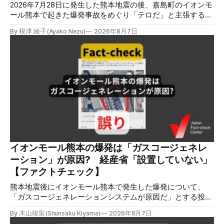
2026年7月28日に発生した熊本地震の後、嘉島町のイオンモ
ール熊本で起きた爆発事故をめぐり「テロだ」と主張する投
稿が拡散しましたが、根拠不明です。経済産業省は漏洩した
By 根津 綾子(Ayako Nezu)
2026年8月7日
LPガスに着火した可能性に言及していますが、現時点で未解
明です。イオンは8月5日、外部専門家らによる事故調査委員
会を設置すると発表しました。 検証対象 拡散した言説 2026
年8月2日、イオンモール熊本の爆発がテロによるものだと主
張する投稿がＸで拡散した。 検証する理由 8月5日現在、投
稿は600回以上リポストされ、表示は19万件を超える。 同様
の情報の拡散量を調べるため、「熊本」「イオンモール」
「爆発」「テロ」など複数のキーワードを組み合わせてソー
シャル分析ツールMeltwaterで調べると、総投稿数は8月5日
までに約9900件あった(例1,2,3)。拡散のほとんどはXだ。 こ
れらの投稿は根拠を示していないが、「ガス爆発には見えな
いね」「これは 熊本を略奪する為のテロですよ」など、投
イオンモール熊本の爆発は「ガスコージェネレ
稿を真に受けたり、同調する反応が多い。「デマまたは不確
ーション」が原因? 経産省「設置していない」
定な情報を流すな」や「陰謀論だよ」などの指摘
【ファクトチェック】
熊本地震後にイオンモール熊本で発生した爆発について、
「ガスコージェネレーションシステムが原因だ」とする投稿
がXで拡散しましたが、誤りです。経済産業省は「ガスコー
By 木山竣策(Shunsaku Kiyama)
2026年8月7日
ジェネレーションやガス発電機は設置していないことを確認