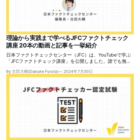
後、修了課題を提出された方には、教室や職場などで利用可
能な教材の提... powered by Peatix : More than a
ticket.Peatix 受講条件はファクトチェッカー認定試験に合格
していること。講師養成講座は1回の受講で修了となりま
す。 受講生には教材を提供 デマや不確かな情報が蔓延する
中で、自衛策が求められています。「気をつけて」というだ
理論から実践まで学べるJFCファクトチェック
けでは、対策になりません。最初から騙されたい人はいませ
講座 20本の動画と記事を一挙紹介
ん。誰だって気をつけているのに、誤った情
日本ファクトチェックセンター（JFC）は、YouTubeで学ぶ
「JFCファクトチェック講座」を公開しました。誰でも無料
で視聴可能で、広がる偽・誤情報に対して自分で実践できる
By 古田大輔(Daisuke Furuta)
2024年7月30日
ファクトチェックやメディアリテラシーの知識を学ぶことが
できます。 理論編と実践編の中身 理論編では、偽・誤情報
の日本での影響を調べた2万人調査の紹介や、間違った情報
を信じてしまう背景にある人間のバイアス、大規模に拡散す
るSNSアルゴリズムなどを解説しています。 実践編では、画
像や動画や生成AIなど、偽・誤情報をどのように検証したら
良いかをJFCが検証してきた事例から具体的に学びます。
JFCファクトチェッカー認定試験を開始 2024年7月29日か
ら、これらの内容について習熟度を確認するJFCファクトチ
ェッカー認定試験を開始します。誰でもいつでも受験可能で
す（2024年度中は受験料1000円、2025年度から2000円）。