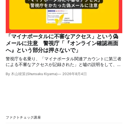
のビデオでは、彼が中国を訪問中に中国共産党に対して恥じ
らいながら頭を下げています」という英文付きの動画がXで
拡散した。 検証する理由 8月6日現在、投稿は200回以上リ
ポストされ、表示は20万件を超える。 投稿には「私の日本
語力が衰えていたら申し訳ないですが、動画に『韓国』と書
いてあるように見えます」などの英語の指摘もあるが、「日
本が犯した残虐行為を謝罪するのは悪いことだと思わない」
「マイナポータルに不審なアクセス」という偽
「共産主義者に恥じて頭を下げるべき人はいない」など、拡
メールに注意 警視庁「『オンライン確認画面
散した投稿を真に受けた反応も多いため検証する。 検証過
へ』という部分は押さないで」
程 動
警視庁を名乗り、「マイナポータル関連アカウントに第三者
による不審なアクセスが記録された」と嘘の説明をして、リ
ンクへ誘導する偽メールが出回っています。警視庁は公式X
By 木山竣策(Shunsaku Kiyama)
2026年8月4日
で、メール内のリンクを押さないようにと注意を呼びかけて
います。 SNSで「不審なメールが届いた」との報告が相次ぐ
2026年7月ごろから「警視庁サイバーセキュリティ対策本
部」を名乗るメールが届いたという投稿がX（旧Twitter）上
で複数確認できる(例1、例2、例3)。 偽メールの件名は
「【警視庁】マイナポータル：不審なアクセスの確認」。本
文には「警視庁サイバーセキュリティ対策本部」「通知番
号：MN-2026-●●●」「マイナポータル関連アカウント
ファクトチェック講座
に、第三者による不審なアクセスが記録されました」「お客
様のメールアドレスと一致しています」と記している。 そ