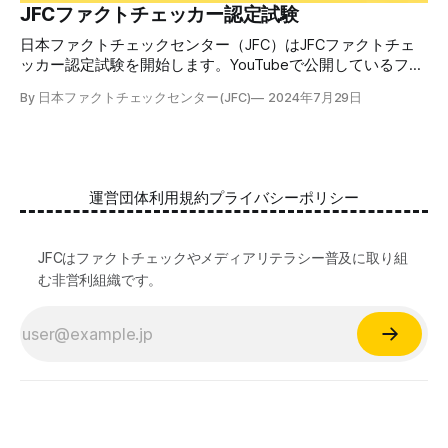
合格者には様々な技能をデジタル証明するオープンバッジ・
JFCファクトチェッカー認定試験
ネットワークを活用して、JFCファクトチェッカーの認定証
日本ファクトチェックセンター（JFC）はJFCファクトチェ
を発行します。 JFCファクトチェッカー認定試験
ッカー認定試験を開始します。YouTubeで公開しているファ
クトチェック講座から出題し、合格者に認定証を授与しま
By 日本ファクトチェックセンター(JFC)
2024年7月29日
す。 拡散する偽・誤情報から身を守るために 偽・誤情報の
拡散は増える一方で、皆さんが日常的に使用しているSNSや
動画プラットフォームに蔓延しています。偽広告や偽サイト
へのリンクなどによる詐欺被害も広がっています。 JFCが国
際大学グロコムと実施した調査では、実際に拡散した偽・誤
運営団体
利用規約
プライバシーポリシー
情報を51.5%の割合で「正しいと思う」と答え、「誤ってい
る」と気づけたのは14.5%でした。 自分が目にする情報に大
量に間違っているものがある。そして、誰もが持つバイアス
JFCはファクトチェックやメディアリテラシー普及に取り組
によって、それが自分の感覚に近ければ「正しい」と受け取
む非営利組織です。
る傾向がある。インターネットはその傾向を増幅する。 だ
からこそ、ファクトチェックやメディアリテラシーに関する
知識が誰にとっても必須です。 JFCファクトチェック講座と
認定試験 JFCファクトチェック講座（YouTube, 記事）は、2
万人調査を元に偽・誤情報の拡散経路や騙されない人の行動
日本ファクトチェックセンター（JFC）
©