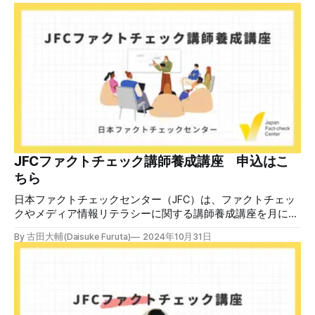
のうえで「2026年8月2日（日）23:59までに、ご本人操作か
どうかご確認ください」などと「オンライン確認画面へ」と
いうリンクをクリックするよう誘導している。 本文には、
警視庁の住所（東京都千代田区霞が関2-1-1）も書かれてい
る。 しかし、
JFCファクトチェック講師養成講座 申込はこ
ちら
日本ファクトチェックセンター（JFC）は、ファクトチェッ
クやメディア情報リテラシーに関する講師養成講座を月に1
度開催しています。講座はオンラインで90分間。修了者には
By 古田大輔(Daisuke Furuta)
2024年10月31日
認定バッジと教室や職場などで利用可能な教材を提供しま
す。 次回の開講は8月23日（日）午後4時~5時30分で、お申
し込みはこちら。 日本ファクトチェックセンター（JFC）
ファクトチェック講師養成講座 8月23日（日）開催分日本
ファクトチェックセンター（JFC）による講師養成講座で
す。 講師養成講座（オンラインで90分）を受講いただいた