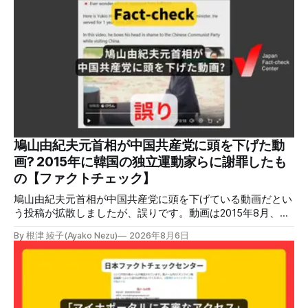
している」と発表し、LPガスが原因だった可能性が高いと説
明しています。またイオンは5日、事故原因を調べる事故調
査委員会を設置すると発表しました。 検証対象 拡散した投
稿 イオンモール熊本で発生した爆発を受けて、Xでは、都市
ガスを燃料としてガスエンジンやガスタービンで発電し、排
熱を冷暖房などに利用する「ガスコージェネレーション」が
原因だとする投稿が拡散した（例1、例2）。 検証する理由
ソーシャルリスニングツールMeltwaterで調べると、これら
の投稿の表示回数は少なくとも合計194万回を超えている。
爆発の原因をめぐって、さまざまな根拠不明の情報が飛び交
っているため検証する。 検証過程 イオンモール熊本の爆発
鳩山由紀夫元首相が中国共産党に頭を下げた動
2026年7月28日午後16時27分ごろ、熊本県で震度7の地震が
画? 2015年に韓国の独立運動家らに謝罪したも
発生した。午後6時ごろ、嘉島町のショッピングセンター
の【ファクトチェック】
「イ
鳩山由紀夫元首相が中国共産党に頭を下げている動画だとい
う投稿が拡散しましたが、誤りです。動画は2015年8月、鳩
山氏が韓国・ソウル市の西大門刑務所跡を訪問し、韓国の独
By 根津 綾子(Ayako Nezu)
2026年8月6日
立運動家らに謝罪した映像です。中国共産党に対して頭を下
げている動画ではありません。 検証対象 拡散した言説 2026
年7月30日、「日本人がなぜ左翼を嫌うのか、考えたことは
ありますか？/ここに日本の左寄り首相だった鳩山由紀夫が
います。彼は2009年から2010年まで1年間務めました。/こ