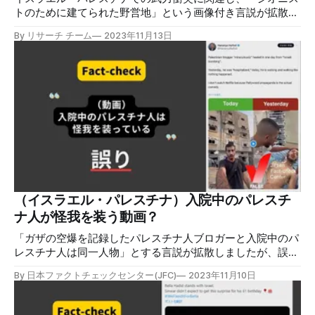
トのために建てられた野営地」という画像付き言説が拡散し
ました。イスラエル人が仮設テントで避難生活を始めたかの
By リサーチ チーム
2023年11月13日
ような内容ですが、誤りです。この画像はAIで生成されたも
のです。 検証対象 2023年10月23日、X（旧Twitter）上で
「シオニストのための最初の野営地が建てられた」などの言
説が画像とともに拡散した。画像には、砂地の上にイスラエ
ルの国旗と同じ青色と白色のテントが並び、ユダヤ人の象徴
とされる六芒星「ダビデの星」の紋様のついたテントも映っ
ている。 同じ画像を使った別のポストには、「イスラエル
は、南からハマスの、北からはヒズボラの圧迫を受けて戦争
に負けつつある」「イスラエル人の入植者たちは各地から避
難した」などのコメントがつき、イスラエル人がテント暮ら
しを始めたと主張している。 検証過程 画像検索ツールで探
しても、主要なメディアでこの写真を報道に使っているとこ
（イスラエル・パレスチナ）入院中のパレスチ
ろはない。 画像を確認すると、まず画面左側で風になびく
ナ人が怪我を装う動画？
旗は、イスラエル国旗にも見えるが、中のダビデの星は形が
崩れている上、国旗であれ
「ガザの空爆を記録したパレスチナ人ブロガーと入院中のパ
レスチナ人は同一人物」とする言説が拡散しましたが、誤り
です。2人は別人であり、同一人物がけが人を装っている訳
By 日本ファクトチェックセンター(JFC)
2023年11月10日
ではありません。 検証対象 2023年10月27日、X（旧
Twitter）に「パレスチナ人のブロガーがイスラエルの空爆か
ら1日で奇跡の回復」というコメント付きの動画が投稿され