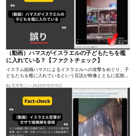
情報 間違った情報に関して、一般的には「フェイクニュー
ス」や「デマ」という言葉が使われることが多いですが、そ
の内実は複雑です。 真偽が不確かな情報で社会が混乱する
「情報汚染」を情報の意図と正誤で3つに分類すると、図の
ようになります。「誤情報：意図的ではないが誤っている」
「悪意ある情報：意図的だが誤っていない」「偽情報：意図
的に誤っている」の3つです。 ロシアとウクライナの戦争が
そうであるように、イスラエル・パレスチナをめぐっても、
大量の誤情報/偽情報/悪意ある情報が拡散しています。情報
（動画）ハマスがイスラエルの子どもたちを檻
汚染は対立を煽り、混乱を悪化させます。発信元の確認や他
に入れている？【ファクトチェック】
の情報源との比較をするようにしましょう。 誤情報/偽情報
の検証方法 大量に流れる情
イスラム組織ハマスによるイスラエルへの攻撃をめぐり、子
どもたちを檻に入れているという言説が映像とともに拡散し
ましたが、誤りです。映像は、ハマスによる攻撃よりも以前
By 宮本聖二
2023年10月15日
に投稿されていました。 検証対象 2023年10月8日、「ハマ
スが人質にしたイスラエルの子どもたちを檻に入れている」
という投稿が、映像とともにX（Twitter）やFacebook、
TikTokなどで拡散した。映像には幼児でも立ち上がれないほ
ど狭い檻に連なるように入れられた子どもたちが映ってい
る。 Xの投稿では英語で「この野蛮人のくず共は、地球上か
ら抹殺すべきだ」という文言がつけられ、再生回数は230万
超となっている。 さらに同じ映像を使った別の投稿には、