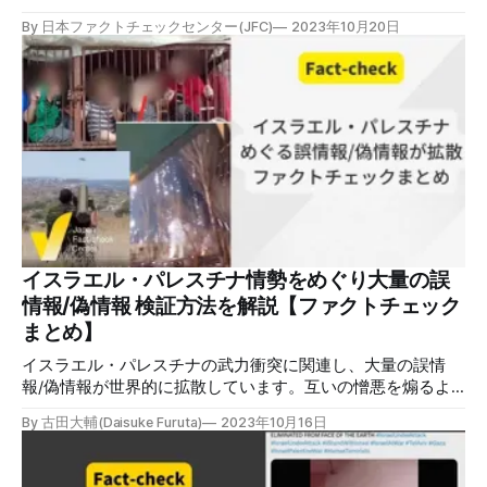
しましたが誤りです。映像は、2020年にレバノンのベイル
By 日本ファクトチェックセンター(JFC)
2023年10月20日
ート港で起きた大爆発で、イスラエル・パレスチナでの武力
衝突とは関係がありません。また、硝酸アンモニウムによる
爆発の様子であり、核爆発ではありません。 検証対象 2023
年10月16日、「イスラエル占領軍がガザに核爆撃」という動
画付き投稿がSNSで拡散した。動画には、街路樹に囲まれた
車道の奥で爆発が起き、人々が悲鳴を上げて逃げる様子が映
っている。この投稿は、2023年10月19日時点で900回以上リ
ポストされ、表示回数は100万件を超える。 投稿について
「戦争は恐ろしすぎる」などと同調するコメントの一方で、
「核じゃない」「レバノンの爆発とそっくり」「2020年の
レバノンベイルート港爆発事故の映像です」という指摘があ
る。 検証過程 2020年8月4日、レバノンでは、ベイルート港
イスラエル・パレスチナ情勢をめぐり大量の誤
に保管されていた大量の硝酸アンモニウムが爆発を起こし、
情報/偽情報 検証方法を解説【ファクトチェック
死者200人超の大災害となった。 日本ファクトチェックセン
まとめ】
ター（
イスラエル・パレスチナの武力衝突に関連し、大量の誤情
報/偽情報が世界的に拡散しています。互いの憎悪を煽るよ
うな投稿もあり、混乱に拍車をかけています。日本ファクト
By 古田大輔(Daisuke Furuta)
2023年10月16日
チェックセンター（JFC）がこれまでに検証した事例ととも
に、対応策をまとめました。 ※新たな検証があれば記事を更
新します（最終更新2023年11月17日）。 対立煽る誤情報/偽