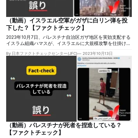
「ハマスが、昨日誘拐して檻に入れたイスラエルの子どもた
ちのビデオを公開し、モサドに捕らえられたテロリストの釈
放を求めた」とスペイン語のコメントがついている。すでに
削除されているが、アーカイブで確認できる。 これらの投
（動画）イスラエル空軍がガザに白リン弾を投
稿に対して「それでもパレスチナを解放しろというのか」
下した？【ファクトチェック】
「こんな小さな子どもを傷つけるのは人間ではない」「世界
は、イスラムの本当の姿を
2023年10月7日、パレスチナ自治区ガザ地区を実効支配する
イスラム組織ハマスが、イスラエルに大規模攻撃を仕掛けて
戦闘が発生。これに関して、「イスラエル空軍、ガザに白リ
By 日本ファクトチェックセンター(JFC)
2023年10月13日
ン弾を投下」と主張する動画が世界中で拡散していますが、
誤りです。動画はウクライナで撮影されたものです。 ※サム
ネイルに追記を加えました（修正 2023年10月17日）。 検証
対象 2023年10月11日、「衝撃的！イスラエル空軍、ガザに
白リン弾を投下」という動画付き投稿がSNSで拡散した。こ
の投稿は13日時点で削除済みだが、1000回以上リポストさ
れ、表示回数は47万回を超えた。投稿削除後も同様の動画を
使用した投稿が多数拡散している。 投稿について「ショッ
クを受けた」「とても恐ろしい」などと同調するコメントの
一方で、「プロパガンダ」「誤った情報」と指摘する声もあ
る。 検証過程 動画のワンシーンを画像として切り抜いて
Googleレンズで検索すると、2023年3月12日にX(Twitter)上
（動画）パレスチナが死者を捏造している？
に投稿された東ヨーロッパのメディア「NEXTA」の動画付き
【ファクトチェック】
投稿がヒットする。 ウクライナ・ドネツ