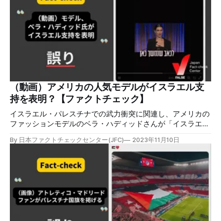
た。 動画は左右に画面が分かれており、「Today(今日)」と
書かれた左側には、黒いTシャツにあごひげの男性が自撮り
しながら破壊され、煙を上げる街並みをリポートする様子が
映っている。「Yesterday(昨日)」と書かれた右側には、左
側の男性と髪型や髭が似ている男性がベッドで治療を受けて
いる姿が映っている。 投稿したのは、イスラエルのネタニ
ヤフ首相の元ソーシャルメディアアドバイザーで、インフル
エンサーとして知られるHananya Naftali氏。左右の男性は同
一人物であり、1日で回復するはずがないから被害は茶番だ
（動画）アメリカの人気モデルがイスラエル支
と示すような内容だ。2023年11月9日時点で1万いいね、4万
持を表明？【ファクトチェック】
6000リポストを獲得している。 検証過程 日
イスラエル・パレスチナでの武力衝突に関連し、アメリカの
ファッションモデルのベラ・ハディッドさんが「イスラエル
を支持します」と語る動画付き言説が拡散しましたが、誤り
By 日本ファクトチェックセンター(JFC)
2023年11月10日
です。この動画は2016年のスピーチ映像を改変したもので
す。 検証対象 2023年10月29日、X（旧Twitter）上でアメリ
カのファッションモデルであるベラ・ハディッドさんが「イ
スラエルを支持します」と語る動画が拡散した。このポスト
は9000回以上リポストされ、表示回数は3034万件を超え
る。 投稿について「とても嫌だ」とショックを受けるコメ
ントの一方で、「AIによるフェイクだ」という指摘もある。
検証過程 拡散した動画の背景 父がパレスチナ出身のベラ・