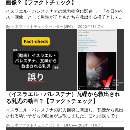
画像？【ファクトチェック】
のSNSで拡散されている一方、メディアによる
イスラエル・パレスチナでの武力衝突に関連し、「今日のベ
スト画像」として男性が子どもたちを救出する様子として画
像付き言説が拡散しましたが、誤りです。この画像はAIで生
By 日本ファクトチェックセンター(JFC)
2023年11月7日
成されたものです。 検証対象 10月27日、「今日のベスト画
像 2023年10月27日」というキャプションとともに画像が拡
散した。この画像は「#Gaza_under_attack」「#Free
Palestine」というハッシュタグと共にFacebook上で8万回
以上共有され、在フランス中国大使館のX（旧Twitter）アカ
ウントも発信した。 検証過程 画像の詳細をよく見ていく。
子どもの足の指の形(オレンジ丸)、男性の方からぶら下がる
子どもの腕の形(赤丸)、男性の脇の形(矢印)など、AIが生成
する画像に特有な細部の不自然な描写が多数確認できる。
この画像を元にGoogleで検索をしたが、InstagramやTikTok
など複数のSNSで拡散されている一方、現地で紛争を取材す
るメディアによる撮影画像とは一致しなかった。 AFPの記事
（イスラエル・パレスチナ）瓦礫から救出され
も、偽画像解析の専門家の分析を引用して「AIの兆候が見ら
る乳児の動画？【ファクトチェック】
れる
イスラエル・パレスチナの武力衝突に関連し、瓦礫から救出
される幼い子どもの動画が拡散しました。これは誤りです。
拡散したポストは2023年2月のトルコ・シリア大地震の時の
By 日本ファクトチェックセンター(JFC)
2023年11月7日
動画です。 検証対象 2023年10月13日、「言葉もありませ