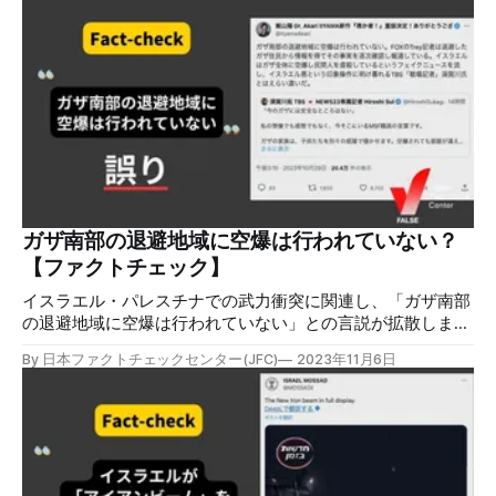
ん...とても辛く、恐ろしい状況です。どうか戦争を止めてく
ださい」というコメントと共に、瓦礫から救出される幼い子
どもの動画がX（旧Twitter）で拡散した。ポストには、
「#TelAviv 」「#Israel」「#HamasWarCrimes（ハマス戦争
犯罪） 」「#HamasMassacre（ハマス虐殺）」「#Syria」
「#AaryaS3OnHotstar（配信ドラマのシーズン3につい
て）」などのハッシュタグがつき、イスラエル・パレスチナ
の武力衝突を示唆している。 リプライ欄には、「Heart
breaking（胸が張り裂けそうだ）」などの動画に同情するコ
メントが多くある。その一方で、拡散した動画が2023年2月
6日に起きたトルコ・シリア大地震に関連した動画だと指摘
ガザ南部の退避地域に空爆は行われていない？
するコメントもある。 検証過程 リプライ欄の中に、この動
【ファクトチェック】
画は
イスラエル・パレスチナでの武力衝突に関連し、「ガザ南部
の退避地域に空爆は行われていない」との言説が拡散しまし
たが、誤りです。ガザ全域に攻撃をしていることはイスラエ
By 日本ファクトチェックセンター(JFC)
2023年11月6日
ル軍も発表しており、国連が運営し、避難者が集まる南側の
難民キャンプでも死者が出ています。国内外の多くのメディ
アもガザ南部での攻撃による被害を伝えています。 検証対
象 2023年10月29日、イスラム思想研究者の飯山陽氏が、
「ガザ南部の退避地域に空爆は行われていない」と投稿し
た。TBSの須賀川拓記者の「今のガザに安全なところはな