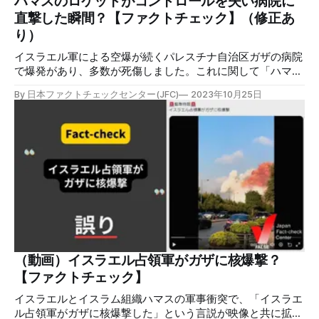
ハマスのロケットがコントロールを失い病院に
をミサイル攻撃する映像」は誤り 【ファクトチェック】」
直撃した瞬間？【ファクトチェック】（修正あ
にも使われた「ARMA3」というゲームのものだ。10月11日
り）
イスラエル軍による空爆が続くパレスチナ自治区ガザの病院
で爆発があり、多数が死傷しました。これに関して「ハマス
のロケットがコントロールを失い病院に直撃した瞬間」とい
By 日本ファクトチェックセンター(JFC)
2023年10月25日
う映像が拡散しましたが、誤りです。この映像は2022年に撮
影されたもので、今回の爆発とは無関係です。 ※サムネイル
の追記で「ハマスが病院を攻撃していないという検証」を
「病院の爆発がイスラム勢力のロケット弾によるものでない
という検証」に修正しました（修正 2023年10月26日）。 検
証対象 2023年10月17日午後7時30分ごろ（現地時間）、ガ
ザ地区北部アル・アハリ病院で爆発があり、ガザ保健当局は
これまでに471人の死亡が確認されたと発表している。爆発
について、イスラム組織ハマスは「イスラエル軍によるも
の」と非難したが、イスラエル側は関与を否定。ガザ地区内
のイスラム組織からのロケット弾によるものだと主張し、双
方の意見が対立している。 爆発の原因をめぐって、10月18
（動画）イスラエル占領軍がガザに核爆撃？
日、SNS上で「イスラエルがガザにある病院を攻撃したと情
【ファクトチェック】
報が拡散しているが違う。ハマスのロケットがコントロール
を失い病院に直撃した瞬
イスラエルとイスラム組織ハマスの軍事衝突で、「イスラエ
ル占領軍がガザに核爆撃した」という言説が映像と共に拡散