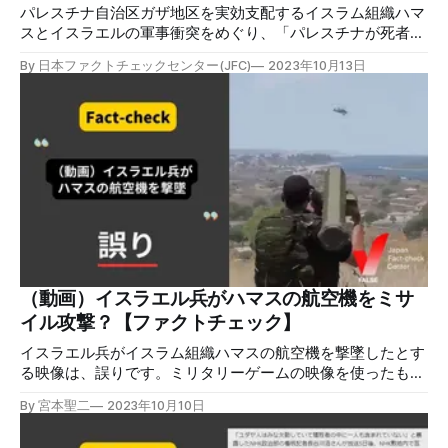
パレスチナ自治区ガザ地区を実効支配するイスラム組織ハマ
スとイスラエルの軍事衝突をめぐり、「パレスチナが死者を
捏造している」という動画が拡散しましたが、誤りです。軍
By 日本ファクトチェックセンター(JFC)
2023年10月13日
事衝突とは関係ないショート動画撮影の舞台裏を切り取った
ものです。 検証対象 「パレスチナが死者を捏造している」
という動画が拡散した。2023年10月12日時点で、1631リポ
スト、表示回数が245万回を超えている。 検証過程 検証対
象の動画へのリプライ欄には、この動画がTikTokから切り出
したものだという指摘がある。元ネタと見られるTikTok動画
は、2023年8月14日（日本時間）に投稿されており、今回の
軍事衝突より前のものだ。 TikTok動画の投稿者はプロフィ
ール欄で「映画監督」と名乗っており、Instagramのアカウ
ントには、検証対象の約20秒の動画に出てくる人物や背景が
映った約2分20秒のショート動画を投稿していた。ゾンビを
モチーフにしたパロディ動画で、軍事衝突とは関係がない。
（動画）イスラエル兵がハマスの航空機をミサ
両方の動画を比較すると、TikTok動画はInstagramで公開す
イル攻撃？【ファクトチェック】
る動画の撮影の様子であることがわ
イスラエル兵がイスラム組織ハマスの航空機を撃墜したとす
る映像は、誤りです。ミリタリーゲームの映像を使ったもの
で現実ではありません。 検証対象 2023年10月10日、「イス
By 宮本聖二
2023年10月10日
ラエル兵がハマスの航空機を完全破壊」というコメントとと
もに、地上の兵士が空中を飛ぶ航空機をミサイルで撃墜する