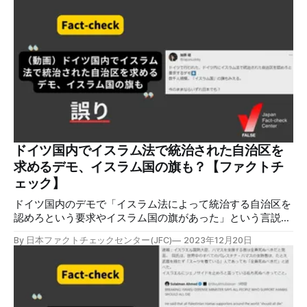
掲載されています。 検証対象 2023年11月29日、
「BREAKING: Japan has removed Hamas, Taliban from the
list of terrorist organizations.（速報：日本がテロ組織のリス
トからハマスとタリバンを削除した）」という英文のポスト
がX（Twitter）で拡散した。2023年12月4日現在、このポス
トは約316万回の表示回数と約1.5万件以上のリポストを獲得
している。 検証過程 公安調査庁サイトからの組織名の削除
現代東アラブ地域の政治に詳しい青山弘之・東京外大教授の
2023年11月29日の記事によると、青山教授が確認した時点
で、公安調査庁サイトの「世界のテロ・武装組織等」の項目
に54のテロ・武装組織が掲載されていた。ただし、以前はリ
ドイツ国内でイスラム法で統治された自治区を
ストにあった183の組織名などが削
求めるデモ、イスラム国の旗も？【ファクトチ
ェック】
ドイツ国内のデモで「イスラム法によって統治する自治区を
認めろという要求やイスラム国の旗があった」という言説が
拡散しましたが、誤りです。イスラエル・パレスチナでの武
By 日本ファクトチェックセンター(JFC)
2023年12月20日
力衝突に関連したデモでしたが、そのような要求は動画には
映っておらず、デモ参加者の旗などにイスラム国のものは見
つかっていないと現地警察は発表しています。 検証対象
2023年11月24日、ドイツ国内のデモで「イスラム国の旗が
掲げられていた」というポストが動画とともに拡散した（例