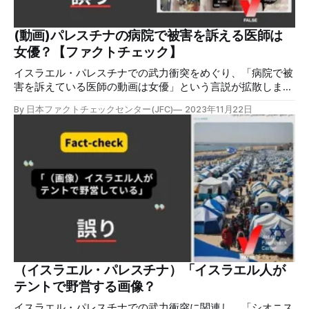
中のハマスを支援する者は全員死ぬべき」と発言しているか
を確認した。 拡散した投稿は、海外で拡散した英語の投稿
から動画を引用している。英語の投稿には「BREAKING:
(動画)パレスチナの病院で被害を訴える医師は
ISRAELI DEFENSE MINISTER SAYS ALL PEOPLE WHO
女優？【ファクトチェック】
SUPPORT HAMAS SHO
イスラエル・パレスチナでの武力衝突をめぐり、「病院で被
害を訴えている医師の動画は女優」という言説が拡散しまし
たが誤りです。疑いをかけられた女優と医師は別人だと判明
By 日本ファクトチェックセンター(JFC)
2023年11月22日
しています。 検証対象 2023年11月14日に、X(旧Twitter)で
次のような画像付き投稿が拡散した。 「人々に病院に行く
ことや🇵🇸から逃げることを思いとどまらせた『アル・シフ
ァ病院』のパレスチナ人医師のビデオが話題になったことを
思い出してください。彼女はイスラエルの女優であることが
判明しました、彼女の名前はHannah Abutbulです」 この投
稿は11月22日現在、128万回以上の表示と、3.1万件以上のい
いねを獲得している。 拡散した「パレスチナ人医師のビデ
オ」とは、メガネを掛け、マスクを顎まで下げた医療関係者
風の女性が「病院を襲撃したハマスが燃料と薬品を盗んでい
る」などと語り、病院からの退避を促している動画だ。パレ
スチナ・ガザ地区にあるアル・シファ病院からの投稿とさ
（イスラエル・パレスチナ）「イスラエル人が
れ、2023年11月以降、複数の投稿が拡散した(投稿例)。 検証
テントで野営する画像？
対象の言説は、この動画に出てくる女性が実はパレ
イスラエル・パレスチナでの武力衝突に関連し、「シオニス