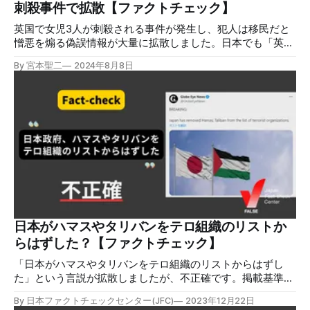
刺殺事件で拡散【ファクトチェック】
英国で女児3人が刺殺される事件が発生し、犯人は移民だと
憎悪を煽る偽誤情報が大量に拡散しました。日本でも「英国
に住むイスラム系住民が路上で武器を見せる」という文言と
By 宮本聖二
2024年8月8日
ともにナイフを持った群衆の動画が拡散し、イスラム系の暴
力性を指摘する投稿が相次ぎましたが、ミスリードで不正確
です。これは結婚祝いで装飾用のナイフを手に踊る様子で
す。 検証対象 2024年8月3日、「日本のメディアが報道しな
いニュース 英国に住むイスラム系住民が路上で武器を見せ
る」というキャプションとともに、男性たちがナイフをかざ
して太鼓の音楽に合わせて踊る様子が映った動画が拡散し
た。 「確実にテロ等準備罪ですけどねえ」「狂った民族で
すね」などのコメントがついている。同じ動画は英語で多数
拡散している。 検証過程 7月29日、イングランド西部のサ
ウスポートのダンススタジオで、3人の少女が17歳の少年に
刺殺される事件が起きた（NHK)。事件後、犯人はボートで
日本がハマスやタリバンをテロ組織のリストか
イギリスに渡ってきたイスラム系移民だといった偽情報が
らはずした？【ファクトチェック】
SNSで拡散し大規模な暴動が起き、モスクなどが襲撃されて
いる（NHK）。 動画をGoogl
「日本がハマスやタリバンをテロ組織のリストからはずし
た」という言説が拡散しましたが、不正確です。掲載基準の
変更で公安調査庁のリストからハマスなどが外れたのは事実
By 日本ファクトチェックセンター(JFC)
2023年12月22日
ですが、基準の再検討がされているほか、様々な資料に今も