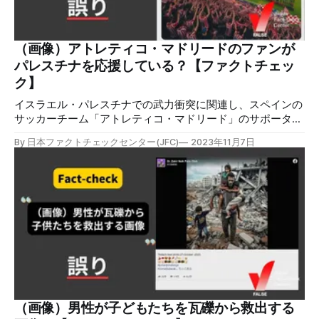
ハディッドさんはモデルとして活躍するとともに、姉で同じ
くモデルのジジ・ハディッドさんとともに、パレスチナの平
和を訴える発言でも知られる。 今回の武力衝突が始まった
後、ジジさんが「イスラエル政府を非難することは反ユダヤ
（画像）アトレティコ・マドリードのファンが
主義ではないし、パレスチナ人を支持することはハマスを支
パレスチナを応援している？【ファクトチェッ
持することでもない」などとInstagramストーリーに投稿。
ク】
イス
イスラエル・パレスチナでの武力衝突に関連し、スペインの
サッカーチーム「アトレティコ・マドリード」のサポーター
がスタジアムでパレスチナの旗を掲げている画像付き言説が
By 日本ファクトチェックセンター(JFC)
2023年11月7日
拡散しましたが、誤りです。この画像はAIで生成されたもの
です。 検証対象 2023年10月18日、X（旧Twitter）上でスペ
インにある強豪サッカーチーム「アトレティコ・マドリー
ド」のサポーターがパレスチナの旗を掲げている画像が拡散
した。このポストは1.9万件以上リポストされ、表示回数は
396.4万件を超える。 検証過程 画像の詳細をよく見ていく。
画像左下で手を掲げるサポーターたちの腕が極端に細くて長
い点(オレンジ丸)、腕とユニフォームが同化している点(黄
丸)など、AIが生成する画像に特有な細部の不自然な描写が多
数確認できる。 黄枠内の看板に注目すると、文字が崩れて
しまっている事が確認できる。AI画像の特徴の１つとして、
描画しきれなかった不明瞭な文字が挙げられる。 この画像
（画像）男性が子どもたちを瓦礫から救出する
を元にGoogleで検索をしたが、InstagramやTikTokなど複数