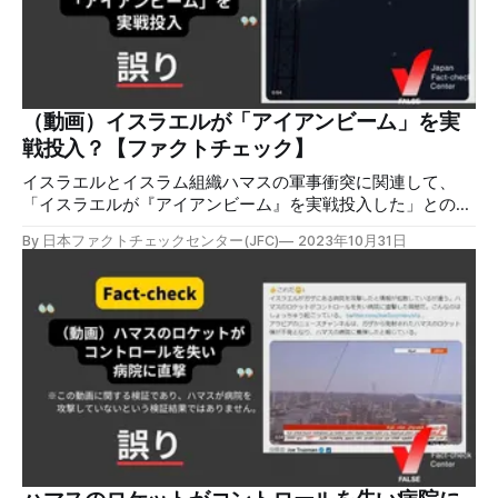
い」という投稿への反論だ。飯山氏の投稿はX（旧Twitter）
で拡散し、40万件以上の表示と、9500件のいいねを獲得し
た。 検証過程 イスラム組織ハマスの壊滅を目指すイスラエ
ル軍は、10月下旬、ハマスが実効支配するパレスチナ自治区
ガザ地区の北部の住民に対して、南部に退避することを求め
た。 イスラエル空軍のX公式アカウントは10月29日午後3時
（動画）イスラエルが「アイアンビーム」を実
（日本時間、以下同）の投稿で「空軍戦闘機がガザ地区全域
戦投入？【ファクトチェック】
の軍事目標を攻撃した」と投稿している。日本ファクトチェ
ックセンター（JFC）
イスラエルとイスラム組織ハマスの軍事衝突に関連して、
「イスラエルが『アイアンビーム』を実戦投入した」との動
画が拡散されましたが誤りです。動画はミリタリーゲームの
By 日本ファクトチェックセンター(JFC)
2023年10月31日
映像です。 検証対象 日本時間の2023年10月16日に「新しい
アイアンビーム（Iron beam）のお披露目」というコメント
とともにミサイルが破壊されている動画が拡散した。 これ
らの映像は国内外の様々なアカウントから何度も発信され、
拡散している。日本でも「日本のミサイル防衛もこれで
す‼️」などのポストが投稿されている。 検証過程 アイアンビ
ームは、ドローン攻撃やロケット弾などをレーザーで防衛す
るシステムで、イスラエルのネタニヤフ首相が2022年4月に
「テストに成功した」として、2022年4月にデモ動画を
X（旧Twitter)に投稿した。 一方、今回の検証対象の映像
は、日本ファクトチェックセンター（JFC）が2023年10月10
日に検証した記事「（動画）イスラエル兵がハマスの航空機