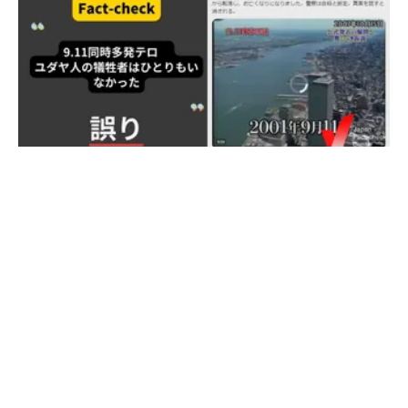
動画が拡散した。 別のアカウントでは、2023年10月8日、同
じ動画だが、攻守を入れ替えて「ハマスの兵士が、イスラエ
ルの軍用ヘリを撃墜している」とコメントをつけた映像も拡
散している。 このほかにも、一つの動画に、異なる解説を
つけた投稿が世界中で拡散している。 検証過程 検証対象の
動画は、冒頭で地上の兵士が右肩に地対空ミサイルのような
ものを抱えて撃つシーンがある。これとよく似た映像は、
2023年3月にYouTubeへ投稿され、「#ARMA3」というハッ
シュタグがつけられている。 「ARMA3」は、チェコにある
「Bohemia Interactive」という会社が開発したミリタリーゲ
9.11同時多発テロ ユダヤ人は犠牲者にひとりも
ームだ。同社のサイトによると、ARMA3は、過去の紛争など
いなかった？【ファクトチェック】
をシミュレートし、ユーザーが20種類超
アメリカ同時多発テロで「ユダヤ人はみな欠勤していて犠牲
者の中に一人も含まれていない」という言説が繰り返し拡散
していますが、誤りです。少なくとも100人以上はユダヤ人
By 日本ファクトチェックセンター(JFC)
2023年10月2日
の犠牲があったと判明しています。 検証対象 2023年9月11
日、「ユダヤ人はみな欠勤していて犠牲者の中に一人も含ま
れていない」というポストが拡散した。投稿には「9・11事
件の謎」と題してワールドトレードセンター（WTC）に飛
行機が衝突する映像などを使った動画も添付されている。10
月2日現在でポストには1357万回以上表示され、リポストは
5800件以上となっている。 このような言説はこれまでも繰
り返し拡散し、複数のファクトチェックがなされている。例