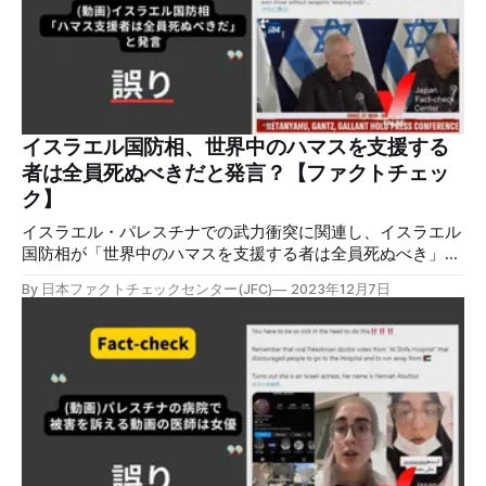
1、例2、例3）。 この投稿に「ドイツ内にイスラム法で統治
された自治区を認めろと要求するデモ」「『イスラム国』の
旗もみえる」などと日本語訳をつけて引用リポストした投稿
も日本のユーザーの間で拡散した。 検証過程 10月7日のイス
ラム組織ハマスによる奇襲とそれに対するイスラエルによる
大規模な攻撃が続く中、イスラエルあるいはパレスチナへの
連帯・支持を訴えるデモが世界各地で相次いだ。特にイスラ
イスラエル国防相、世界中のハマスを支援する
エルの攻撃によって死傷者が急増していることに対し、批判
者は全員死ぬべきだと発言？【ファクトチェッ
のデモも広がっている。 拡散した投稿は、そういったデモ
ク】
がドイツ国内でイスラム法による
イスラエル・パレスチナでの武力衝突に関連し、イスラエル
国防相が「世界中のハマスを支援する者は全員死ぬべき」と
発言したとする動画の付いた言説が拡散しましたが、誤りで
By 日本ファクトチェックセンター(JFC)
2023年12月7日
す。動画での発言を誤って翻訳したものです。 検証対象
2023年11月29日、X（旧Twitter）上でイスラエル国防相の発
言とする動画つき投稿が拡散した。投稿は大臣が「世界中の
すべてのパレスチナ・ハマスの支持者は、たとえ武器を持た
ず『スーツを着ている』人であっても全員死ぬべきだ」と語
ったと指摘した。 動画ではイスラエルのガラント国防相の
演説に英語通訳の音声が入っている。このポストは1100件以
上リポストされ、表示回数は21万件を超える。 検証過程 実
際に動画内でイスラエルのヨアブ・ガラント国防相が「世界