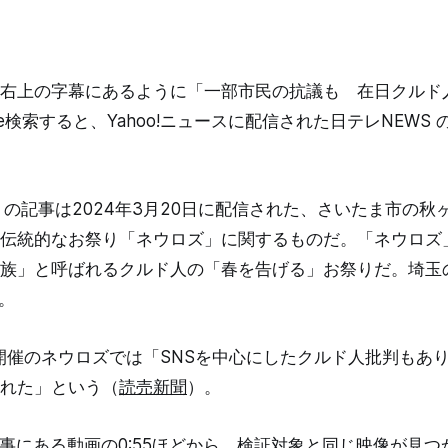
右上の字幕にあるように「一部市民の抗議も 在日クルド
le検索すると、Yahoo!ニュースに配信された日テレNEWS 
S の記事は2024年3月20日に配信された、さいたま市の
伝統的なお祭り「ネウロズ」に関するものだ。「ネウロズ
族」と呼ばれるクルド人の「春を告げる」お祭りだ。埼玉の
)。
0日開催のネウロズでは「SNSを中心にしたクルド人批判もあ
れた」という（
読売新聞
）。
記事にある動画の0:55ほどから、検証対象と同じ映像が見