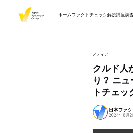
ホーム
ファクトチェック
解説
講座
調
メディア
クルド人
り？ ニ
トチェッ
日本ファク
2024年8月2