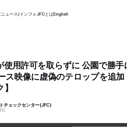
査
ニュース/インフォ
JFCとは
English
が使用許可を取らずに 公園で勝手
ュース映像に虚偽のテロップを追加
ク】
トチェックセンター(JFC)
0日