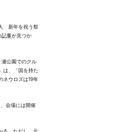
人 新年を祝う祭
の
記事
が見つか
秋ヶ瀬公園でのクル
」は、「国を持た
ネウロズは19年
り、会場には開催
つかる。ただし、元