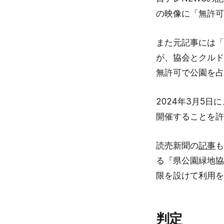
の映像に「無許可
また元記事には「
が、協会とクルド
無許可で公園を占
2024年3月5日
開催することを許
読売新聞の
記事
も
る『県公園緑地協
限を設けて利用を
判定