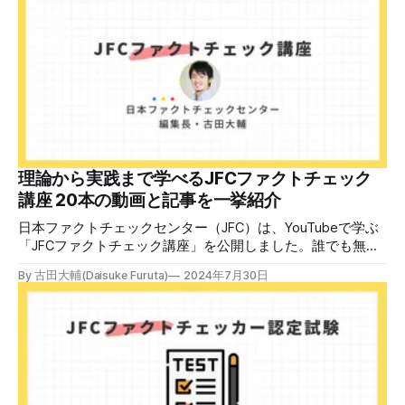
し込みはこちら。 日本ファクトチェックセンター（JFC）
ファクトチェック講師養成講座 8月23日（日）開催分日本
ファクトチェックセンター（JFC）による講師養成講座で
す。 講師養成講座（オンラインで90分）を受講いただいた
後、修了課題を提出された方には、教室や職場などで利用可
能な教材の提... powered by Peatix : More than a
ticket.Peatix 受講条件はファクトチェッカー認定試験に合格
していること。講師養成講座は1回の受講で修了となりま
す。 受講生には教材を提供 デマや不確かな情報が蔓延する
中で、自衛策が求められています。「気をつけて」というだ
理論から実践まで学べるJFCファクトチェック
けでは、対策になりません。最初から騙されたい人はいませ
講座 20本の動画と記事を一挙紹介
ん。誰だって気をつけているのに、誤った情
日本ファクトチェックセンター（JFC）は、YouTubeで学ぶ
「JFCファクトチェック講座」を公開しました。誰でも無料
で視聴可能で、広がる偽・誤情報に対して自分で実践できる
By 古田大輔(Daisuke Furuta)
2024年7月30日
ファクトチェックやメディアリテラシーの知識を学ぶことが
できます。 理論編と実践編の中身 理論編では、偽・誤情報
の日本での影響を調べた2万人調査の紹介や、間違った情報
を信じてしまう背景にある人間のバイアス、大規模に拡散す
るSNSアルゴリズムなどを解説しています。 実践編では、画
像や動画や生成AIなど、偽・誤情報をどのように検証したら
良いかをJFCが検証してきた事例から具体的に学びます。