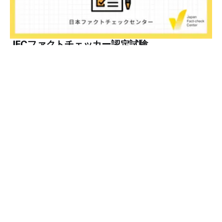
JFCファクトチェッカー認定試験を開始 2024年7月29日か
ら、これらの内容について習熟度を確認するJFCファクトチ
ェッカー認定試験を開始します。誰でもいつでも受験可能で
す（2024年度中は受験料1000円、2025年度から2000円）。
合格者には様々な技能をデジタル証明するオープンバッジ・
JFCファクトチェッカー認定試験
ネットワークを活用して、JFCファクトチェッカーの認定証
日本ファクトチェックセンター（JFC）はJFCファクトチェ
を発行します。 JFCファクトチェッカー認定試験
ッカー認定試験を開始します。YouTubeで公開しているファ
クトチェック講座から出題し、合格者に認定証を授与しま
By 日本ファクトチェックセンター(JFC)
2024年7月29日
す。 拡散する偽・誤情報から身を守るために 偽・誤情報の
拡散は増える一方で、皆さんが日常的に使用しているSNSや
動画プラットフォームに蔓延しています。偽広告や偽サイト
へのリンクなどによる詐欺被害も広がっています。 JFCが国
運営団体
利用規約
プライバシーポリシー
際大学グロコムと実施した調査では、実際に拡散した偽・誤
情報を51.5%の割合で「正しいと思う」と答え、「誤ってい
る」と気づけたのは14.5%でした。 自分が目にする情報に大
JFCはファクトチェックやメディアリテラシー普及に取り組
量に間違っているものがある。そして、誰もが持つバイアス
む非営利組織です。
によって、それが自分の感覚に近ければ「正しい」と受け取
る傾向がある。インターネットはその傾向を増幅する。 だ
からこそ、ファクトチェックやメディアリテラシーに関する
知識が誰にとっても必須です。 JFCファクトチェック講座と
認定試験 JFCファクトチェック講座（YouTube, 記事）は、2
万人調査を元に偽・誤情報の拡散経路や騙されない人の行動