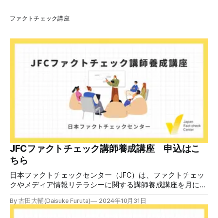
「【警視庁】マイナポータル：不審なアクセスの確認」。本
文には「警視庁サイバーセキュリティ対策本部」「通知番
ファクトチェック講座
号：MN-2026-●●●」「マイナポータル関連アカウント
に、第三者による不審なアクセスが記録されました」「お客
様のメールアドレスと一致しています」と記している。 そ
のうえで「2026年8月2日（日）23:59までに、ご本人操作か
どうかご確認ください」などと「オンライン確認画面へ」と
いうリンクをクリックするよう誘導している。 本文には、
警視庁の住所（東京都千代田区霞が関2-1-1）も書かれてい
る。 しかし、
JFCファクトチェック講師養成講座 申込はこ
ちら
日本ファクトチェックセンター（JFC）は、ファクトチェッ
クやメディア情報リテラシーに関する講師養成講座を月に1
度開催しています。講座はオンラインで90分間。修了者には
By 古田大輔(Daisuke Furuta)
2024年10月31日
認定バッジと教室や職場などで利用可能な教材を提供しま
す。 次回の開講は8月23日（日）午後4時~5時30分で、お申