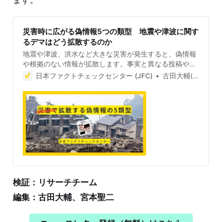
災害時に広がる偽情報5つの類型 地震や津波に関す
るデマはどう拡散するのか
地震や津波、洪水など大きな災害が発生すると、偽情報
や根拠のない情報が拡散します。事実と異なる投稿や不
確かな救助要請は、本当に助けを必要としている人たち
日本ファクトチェックセンター (JFC)
古田大輔(Daisuke Furuta)
への支援を遅らせたり、妨げたりする恐れがあります。
拡散しがちな偽情報・誤情報のパターンを知って、支援
を妨げないようにしましょう。 災害時の偽情報の5類型
実際と異なる被害投稿 災害時に最も多く見られるのが、
偽の被害報告だ。2024年1月1日の能登半島地震では、
2011年の東日本大震災の津波の映像を使って、まるで能
登半島地震の被害のように投稿する事例が相次いだ（例
1、例2、例3、例4、例5 、例6）。 例2と例3を投稿した
2つのアカウントは添付動画は異なるが、投稿文言は同
じで「津波到達になった瞬間NHKのアナウンサーがすご
検証：リサーチチーム
い怒鳴ってる！危機感の伝わってくるアナウンスなので
北陸新潟能登半島の方逃げてください」と書かれてい
編集：古田大輔、宮本聖二
る。投稿内容をコピーしたと見られる。 例5の投稿は
「石川県能登に大津波警報逃げろ」という文言に「#東