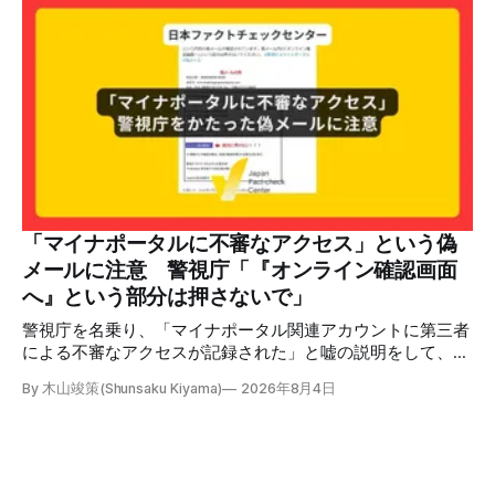
げている動画ではありません。 検証対象 拡散した言説 2026
年7月30日、「日本人がなぜ左翼を嫌うのか、考えたことは
ありますか？/ここに日本の左寄り首相だった鳩山由紀夫が
います。彼は2009年から2010年まで1年間務めました。/こ
のビデオでは、彼が中国を訪問中に中国共産党に対して恥じ
らいながら頭を下げています」という英文付きの動画がXで
拡散した。 検証する理由 8月6日現在、投稿は200回以上リ
ポストされ、表示は20万件を超える。 投稿には「私の日本
語力が衰えていたら申し訳ないですが、動画に『韓国』と書
いてあるように見えます」などの英語の指摘もあるが、「日
本が犯した残虐行為を謝罪するのは悪いことだと思わない」
「マイナポータルに不審なアクセス」という偽
「共産主義者に恥じて頭を下げるべき人はいない」など、拡
メールに注意 警視庁「『オンライン確認画面
散した投稿を真に受けた反応も多いため検証する。 検証過
へ』という部分は押さないで」
程 動
警視庁を名乗り、「マイナポータル関連アカウントに第三者
による不審なアクセスが記録された」と嘘の説明をして、リ
ンクへ誘導する偽メールが出回っています。警視庁は公式X
By 木山竣策(Shunsaku Kiyama)
2026年8月4日
で、メール内のリンクを押さないようにと注意を呼びかけて
います。 SNSで「不審なメールが届いた」との報告が相次ぐ
2026年7月ごろから「警視庁サイバーセキュリティ対策本
部」を名乗るメールが届いたという投稿がX（旧Twitter）上
で複数確認できる(例1、例2、例3)。 偽メールの件名は