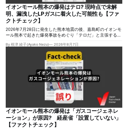
イオンモール熊本の爆発はテロ? 現時点で未解
明、漏洩したLPガスに着火した可能性も【ファ
クトチェック】
2026年7月28日に発生した熊本地震の後、嘉島町のイオンモ
ール熊本で起きた爆発事故をめぐり「テロだ」と主張する投
稿が拡散しましたが、根拠不明です。経済産業省は漏洩した
By 根津 綾子(Ayako Nezu)
2026年8月7日
LPガスに着火した可能性に言及していますが、現時点で未解
明です。イオンは8月5日、外部専門家らによる事故調査委員
会を設置すると発表しました。 検証対象 拡散した言説 2026
年8月2日、イオンモール熊本の爆発がテロによるものだと主
張する投稿がＸで拡散した。 検証する理由 8月5日現在、投
稿は600回以上リポストされ、表示は19万件を超える。 同様
の情報の拡散量を調べるため、「熊本」「イオンモール」
「爆発」「テロ」など複数のキーワードを組み合わせてソー
シャル分析ツールMeltwaterで調べると、総投稿数は8月5日
までに約9900件あった(例1,2,3)。拡散のほとんどはXだ。 こ
れらの投稿は根拠を示していないが、「ガス爆発には見えな
いね」「これは 熊本を略奪する為のテロですよ」など、投
イオンモール熊本の爆発は「ガスコージェネレ
稿を真に受けたり、同調する反応が多い。「デマまたは不確
ーション」が原因? 経産省「設置していない」
定な情報を流すな」や「陰謀論だよ」などの指摘
【ファクトチェック】