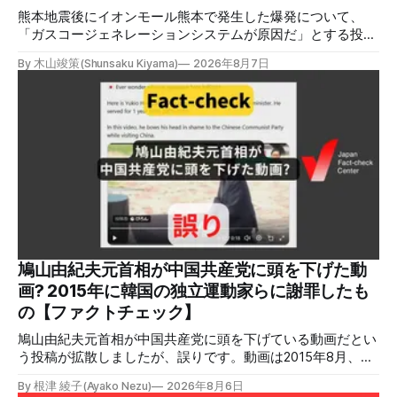
熊本地震後にイオンモール熊本で発生した爆発について、
「ガスコージェネレーションシステムが原因だ」とする投稿
がXで拡散しましたが、誤りです。経済産業省は「ガスコー
By 木山竣策(Shunsaku Kiyama)
2026年8月7日
ジェネレーションやガス発電機は設置していないことを確認
している」と発表し、LPガスが原因だった可能性が高いと説
明しています。またイオンは5日、事故原因を調べる事故調
査委員会を設置すると発表しました。 検証対象 拡散した投
稿 イオンモール熊本で発生した爆発を受けて、Xでは、都市
ガスを燃料としてガスエンジンやガスタービンで発電し、排
熱を冷暖房などに利用する「ガスコージェネレーション」が
原因だとする投稿が拡散した（例1、例2）。 検証する理由
ソーシャルリスニングツールMeltwaterで調べると、これら
の投稿の表示回数は少なくとも合計194万回を超えている。
爆発の原因をめぐって、さまざまな根拠不明の情報が飛び交
っているため検証する。 検証過程 イオンモール熊本の爆発
鳩山由紀夫元首相が中国共産党に頭を下げた動
2026年7月28日午後16時27分ごろ、熊本県で震度7の地震が
画? 2015年に韓国の独立運動家らに謝罪したも
発生した。午後6時ごろ、嘉島町のショッピングセンター
の【ファクトチェック】
「イ
鳩山由紀夫元首相が中国共産党に頭を下げている動画だとい
う投稿が拡散しましたが、誤りです。動画は2015年8月、鳩
山氏が韓国・ソウル市の西大門刑務所跡を訪問し、韓国の独
By 根津 綾子(Ayako Nezu)
2026年8月6日
立運動家らに謝罪した映像です。中国共産党に対して頭を下