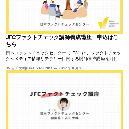
JFCファクトチェック講師養成講座 申込はこ
ちら
日本ファクトチェックセンター（JFC）は、ファクトチェッ
クやメディア情報リテラシーに関する講師養成講座を月に1
度開催しています。講座はオンラインで90分間。修了者には
By 古田大輔(Daisuke Furuta)
2024年10月31日
認定バッジと教室や職場などで利用可能な教材を提供しま
す。 次回の開講は8月23日（日）午後4時~5時30分で、お申
し込みはこちら。 日本ファクトチェックセンター（JFC）
ファクトチェック講師養成講座 8月23日（日）開催分日本
ファクトチェックセンター（JFC）による講師養成講座で
す。 講師養成講座（オンラインで90分）を受講いただいた
後、修了課題を提出された方には、教室や職場などで利用可
能な教材の提... powered by Peatix : More than a
ticket.Peatix 受講条件はファクトチェッカー認定試験に合格
していること。講師養成講座は1回の受講で修了となりま
す。 受講生には教材を提供 デマや不確かな情報が蔓延する