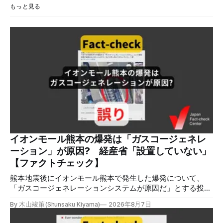
もっと見る
イオンモール熊本の爆発は「ガスコージェネレ
ーション」が原因? 経産省「設置していない」
【ファクトチェック】
熊本地震後にイオンモール熊本で発生した爆発について、
「ガスコージェネレーションシステムが原因だ」とする投稿
がXで拡散しましたが、誤りです。経済産業省は「ガスコー
By 木山竣策(Shunsaku Kiyama)
2026年8月7日
ジェネレーションやガス発電機は設置していないことを確認
している」と発表し、LPガスが原因だった可能性が高いと説