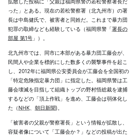
拡散した投稿に「父親は福岡県警の若松警察署長だ
った」とある。現在の若松警察署（北九州市）の署
長は中島健氏で、被害者と同姓だ。これまで暴力団
犯罪の取締なども経験している（福岡県警「
署長の
部屋 第1号
」）。
北九州市では、同市に本部がある暴力団工藤会が、
民間人や企業を標的にした数多くの襲撃事件を起こ
し、2012年に福岡県公安委員会が工藤会を全国初の
「特定危険指定暴力団」に指定した。福岡県警は工
藤会壊滅を目指して組織トップの野村悟総裁を逮捕
するなどの「頂上作戦」を進め、工藤会は弱体化し
た（
NHK
、
朝日新聞
)。
「被害者の父親が警察署長」という情報が拡散し、
容疑者像について「工藤会か？」などの投稿が出た