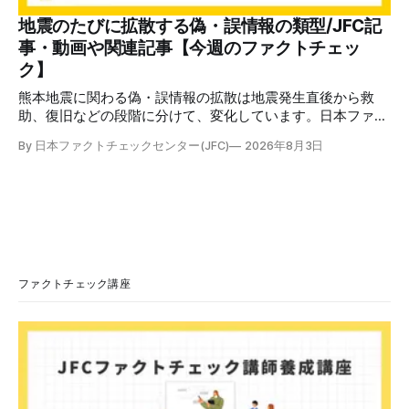
のうえで「2026年8月2日（日）23:59までに、ご本人操作か
どうかご確認ください」などと「オンライン確認画面へ」と
地震のたびに拡散する偽・誤情報の類型/JFC記
いうリンクをクリックするよう誘導している。 本文には、
事・動画や関連記事【今週のファクトチェッ
警視庁の住所（東京都千代田区霞が関2-1-1）も書かれてい
ク】
る。 しかし、
熊本地震に関わる偽・誤情報の拡散は地震発生直後から救
助、復旧などの段階に分けて、変化しています。日本ファク
トチェックセンターが能登半島地震の際に出した記事
By 日本ファクトチェックセンター(JFC)
2026年8月3日
（JFC「災害時に広がる偽情報5つの類型」）も参考にして
みてください。近年はこれらに加えてAI生成によるディープ
フェイクも目立ちます。 ✉️日本ファクトチェックセンター
（JFC）がこの1週間に出した記事を中心に、その他のメディ
アも含めて、ファクトチェックや偽情報関連の情報をまとめ
ました。同じ内容をニュースレターでも配信しています。登
録はこちら。 今週のお知らせ JFCファクトチェック講師養成
講座 申込はこちら 日本ファクトチェックセンター（JFC）
ファクトチェック講座
は、ファクトチェックやメディア情報リテラシーに関する講
師養成講座を月に1度開催しています。講座はオンラインで
90分間。修了者には認定バッジと教室や職場などで利用可能
な教材を提供します。 次回の開講は8月23日（日）午後4時
~5時30分で、お申し込みはこちら。 日本ファクトチェック
センター（JFC） ファクトチェック講師養成講座 8月23
日（日）開催分日本フ