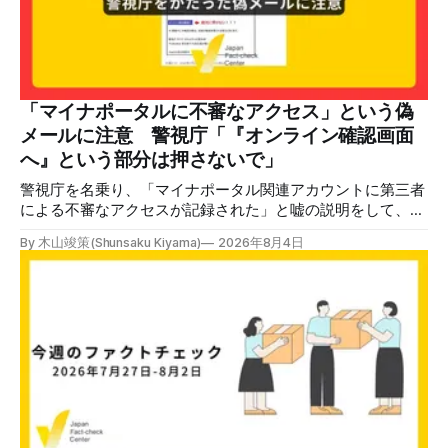
らいながら頭を下げています」という英文付きの動画がXで
拡散した。 検証する理由 8月6日現在、投稿は200回以上リ
ポストされ、表示は20万件を超える。 投稿には「私の日本
語力が衰えていたら申し訳ないですが、動画に『韓国』と書
いてあるように見えます」などの英語の指摘もあるが、「日
本が犯した残虐行為を謝罪するのは悪いことだと思わない」
「マイナポータルに不審なアクセス」という偽
「共産主義者に恥じて頭を下げるべき人はいない」など、拡
メールに注意 警視庁「『オンライン確認画面
散した投稿を真に受けた反応も多いため検証する。 検証過
へ』という部分は押さないで」
程 動
警視庁を名乗り、「マイナポータル関連アカウントに第三者
による不審なアクセスが記録された」と嘘の説明をして、リ
ンクへ誘導する偽メールが出回っています。警視庁は公式X
By 木山竣策(Shunsaku Kiyama)
2026年8月4日
で、メール内のリンクを押さないようにと注意を呼びかけて
います。 SNSで「不審なメールが届いた」との報告が相次ぐ
2026年7月ごろから「警視庁サイバーセキュリティ対策本
部」を名乗るメールが届いたという投稿がX（旧Twitter）上
で複数確認できる(例1、例2、例3)。 偽メールの件名は
「【警視庁】マイナポータル：不審なアクセスの確認」。本
文には「警視庁サイバーセキュリティ対策本部」「通知番
号：MN-2026-●●●」「マイナポータル関連アカウント
に、第三者による不審なアクセスが記録されました」「お客
様のメールアドレスと一致しています」と記している。 そ