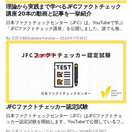
中で、自衛策が求められています。「気をつけて」というだ
理論から実践まで学べるJFCファクトチェック
けでは、対策になりません。最初から騙されたい人はいませ
講座 20本の動画と記事を一挙紹介
ん。誰だって気をつけているのに、誤った情
日本ファクトチェックセンター（JFC）は、YouTubeで学ぶ
「JFCファクトチェック講座」を公開しました。誰でも無料
で視聴可能で、広がる偽・誤情報に対して自分で実践できる
By 古田大輔(Daisuke Furuta)
2024年7月30日
ファクトチェックやメディアリテラシーの知識を学ぶことが
できます。 理論編と実践編の中身 理論編では、偽・誤情報
の日本での影響を調べた2万人調査の紹介や、間違った情報
を信じてしまう背景にある人間のバイアス、大規模に拡散す
るSNSアルゴリズムなどを解説しています。 実践編では、画
像や動画や生成AIなど、偽・誤情報をどのように検証したら
良いかをJFCが検証してきた事例から具体的に学びます。
JFCファクトチェッカー認定試験を開始 2024年7月29日か
ら、これらの内容について習熟度を確認するJFCファクトチ
ェッカー認定試験を開始します。誰でもいつでも受験可能で
す（2024年度中は受験料1000円、2025年度から2000円）。
合格者には様々な技能をデジタル証明するオープンバッジ・
JFCファクトチェッカー認定試験
ネットワークを活用して、JFCファクトチェッカーの認定証
日本ファクトチェックセンター（JFC）はJFCファクトチェ
を発行します。 JFCファクトチェッカー認定試験
ッカー認定試験を開始します。YouTubeで公開しているファ
クトチェック講座から出題し、合格者に認定証を授与しま
By 日本ファクトチェックセンター(JFC)
2024年7月29日