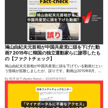
明しています。またイオンは5日、事故原因を調べる事故調
査委員会を設置すると発表しました。 検証対象 拡散した投
稿 イオンモール熊本で発生した爆発を受けて、Xでは、都市
ガスを燃料としてガスエンジンやガスタービンで発電し、排
熱を冷暖房などに利用する「ガスコージェネレーション」が
原因だとする投稿が拡散した（例1、例2）。 検証する理由
ソーシャルリスニングツールMeltwaterで調べると、これら
の投稿の表示回数は少なくとも合計194万回を超えている。
爆発の原因をめぐって、さまざまな根拠不明の情報が飛び交
っているため検証する。 検証過程 イオンモール熊本の爆発
鳩山由紀夫元首相が中国共産党に頭を下げた動
2026年7月28日午後16時27分ごろ、熊本県で震度7の地震が
画? 2015年に韓国の独立運動家らに謝罪したも
発生した。午後6時ごろ、嘉島町のショッピングセンター
の【ファクトチェック】
「イ
鳩山由紀夫元首相が中国共産党に頭を下げている動画だとい
う投稿が拡散しましたが、誤りです。動画は2015年8月、鳩
山氏が韓国・ソウル市の西大門刑務所跡を訪問し、韓国の独
By 根津 綾子(Ayako Nezu)
2026年8月6日
立運動家らに謝罪した映像です。中国共産党に対して頭を下
げている動画ではありません。 検証対象 拡散した言説 2026
年7月30日、「日本人がなぜ左翼を嫌うのか、考えたことは
ありますか？/ここに日本の左寄り首相だった鳩山由紀夫が
います。彼は2009年から2010年まで1年間務めました。/こ
のビデオでは、彼が中国を訪問中に中国共産党に対して恥じ