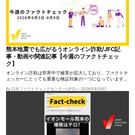
熊本地震でも広がるうオンライン詐欺/JFC記
事・動画や関連記事【今週のファクトチェッ
ク】
オンライン詐欺は世界中で被害が拡大しており、ファクトチ
ェッカーにとっても重要な検証対象の一つになっています。
熊本地震をめぐっても、寄付金詐欺や目立つ投稿に詐欺サイ
By 日本ファクトチェックセンター(JFC)
2026年8月9日
トへのリンクを貼るなどの手口が複数確認されています。
✉️日本ファクトチェックセンター（JFC）がこの1週間に出
した記事を中心に、その他のメディアも含めて、ファクトチ
ェックや偽情報関連の情報をまとめました。同じ内容をニュ
ースレターでも配信しています。登録はこちら。 今週のお
知らせ JFCファクトチェック講師養成講座 申込はこちら 日
本ファクトチェックセンター（JFC）は、ファクトチェック
やメディア情報リテラシーに関する講師養成講座を月に1度