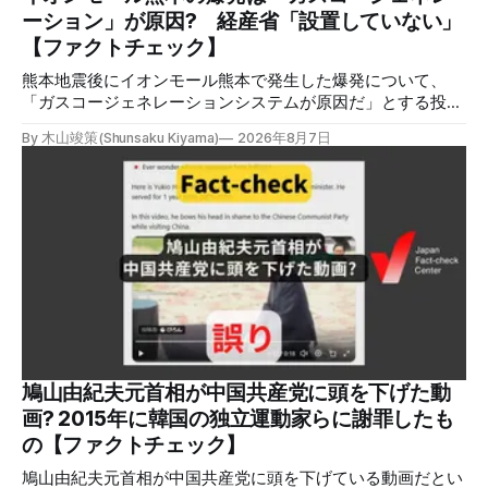
稿を真に受けたり、同調する反応が多い。「デマまたは不確
ーション」が原因? 経産省「設置していない」
定な情報を流すな」や「陰謀論だよ」などの指摘
【ファクトチェック】
熊本地震後にイオンモール熊本で発生した爆発について、
「ガスコージェネレーションシステムが原因だ」とする投稿
がXで拡散しましたが、誤りです。経済産業省は「ガスコー
By 木山竣策(Shunsaku Kiyama)
2026年8月7日
ジェネレーションやガス発電機は設置していないことを確認
している」と発表し、LPガスが原因だった可能性が高いと説
明しています。またイオンは5日、事故原因を調べる事故調
査委員会を設置すると発表しました。 検証対象 拡散した投
稿 イオンモール熊本で発生した爆発を受けて、Xでは、都市
ガスを燃料としてガスエンジンやガスタービンで発電し、排
熱を冷暖房などに利用する「ガスコージェネレーション」が
原因だとする投稿が拡散した（例1、例2）。 検証する理由
ソーシャルリスニングツールMeltwaterで調べると、これら
の投稿の表示回数は少なくとも合計194万回を超えている。
爆発の原因をめぐって、さまざまな根拠不明の情報が飛び交
っているため検証する。 検証過程 イオンモール熊本の爆発
鳩山由紀夫元首相が中国共産党に頭を下げた動
2026年7月28日午後16時27分ごろ、熊本県で震度7の地震が
画? 2015年に韓国の独立運動家らに謝罪したも
発生した。午後6時ごろ、嘉島町のショッピングセンター
の【ファクトチェック】
「イ
鳩山由紀夫元首相が中国共産党に頭を下げている動画だとい