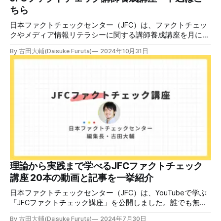
ちら
日本ファクトチェックセンター（JFC）は、ファクトチェッ
クやメディア情報リテラシーに関する講師養成講座を月に1
度開催しています。講座はオンラインで90分間。修了者には
By 古田大輔(Daisuke Furuta)
2024年10月31日
認定バッジと教室や職場などで利用可能な教材を提供しま
す。 次回の開講は8月23日（日）午後4時~5時30分で、お申
し込みはこちら。 日本ファクトチェックセンター（JFC）
ファクトチェック講師養成講座 8月23日（日）開催分日本
ファクトチェックセンター（JFC）による講師養成講座で
す。 講師養成講座（オンラインで90分）を受講いただいた
後、修了課題を提出された方には、教室や職場などで利用可
能な教材の提... powered by Peatix : More than a
ticket.Peatix 受講条件はファクトチェッカー認定試験に合格
していること。講師養成講座は1回の受講で修了となりま
す。 受講生には教材を提供 デマや不確かな情報が蔓延する
中で、自衛策が求められています。「気をつけて」というだ
理論から実践まで学べるJFCファクトチェック
けでは、対策になりません。最初から騙されたい人はいませ
講座 20本の動画と記事を一挙紹介
ん。誰だって気をつけているのに、誤った情
日本ファクトチェックセンター（JFC）は、YouTubeで学ぶ
「JFCファクトチェック講座」を公開しました。誰でも無料
で視聴可能で、広がる偽・誤情報に対して自分で実践できる
By 古田大輔(Daisuke Furuta)
2024年7月30日