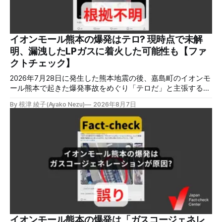
開催しています。講座はオンラインで90分間。修了者には認
定バッジと教室や職場などで利用可能な教材を提供します。
次回の開講は8月23日（日）午後4時~5時30分で、お申し込
みはこちら。 日本ファクトチェックセンター（JFC） ファ
イオンモール熊本の爆発はテロ? 現時点で未解
クトチェック講師養成講座 8月23日（日）開催分日本ファ
明、漏洩したLPガスに着火した可能性も【ファ
クトチェックセンター（JFC）による講師養成講座です。 講
クトチェック】
師養成講座（オ
2026年7月28日に発生した熊本地震の後、嘉島町のイオンモ
ール熊本で起きた爆発事故をめぐり「テロだ」と主張する投
稿が拡散しましたが、根拠不明です。経済産業省は漏洩した
By 根津 綾子(Ayako Nezu)
2026年8月7日
LPガスに着火した可能性に言及していますが、現時点で未解
明です。イオンは8月5日、外部専門家らによる事故調査委員
会を設置すると発表しました。 検証対象 拡散した言説 2026
年8月2日、イオンモール熊本の爆発がテロによるものだと主
張する投稿がＸで拡散した。 検証する理由 8月5日現在、投
稿は600回以上リポストされ、表示は19万件を超える。 同様
の情報の拡散量を調べるため、「熊本」「イオンモール」
「爆発」「テロ」など複数のキーワードを組み合わせてソー
シャル分析ツールMeltwaterで調べると、総投稿数は8月5日
までに約9900件あった(例1,2,3)。拡散のほとんどはXだ。 こ
れらの投稿は根拠を示していないが、「ガス爆発には見えな
いね」「これは 熊本を略奪する為のテロですよ」など、投
イオンモール熊本の爆発は「ガスコージェネレ