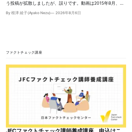
う投稿が拡散しましたが、誤りです。動画は2015年8月、鳩
山氏が韓国・ソウル市の西大門刑務所跡を訪問し、韓国の独
By 根津 綾子(Ayako Nezu)
2026年8月6日
立運動家らに謝罪した映像です。中国共産党に対して頭を下
げている動画ではありません。 検証対象 拡散した言説 2026
年7月30日、「日本人がなぜ左翼を嫌うのか、考えたことは
ありますか？/ここに日本の左寄り首相だった鳩山由紀夫が
います。彼は2009年から2010年まで1年間務めました。/こ
のビデオでは、彼が中国を訪問中に中国共産党に対して恥じ
らいながら頭を下げています」という英文付きの動画がXで
ファクトチェック講座
拡散した。 検証する理由 8月6日現在、投稿は200回以上リ
ポストされ、表示は20万件を超える。 投稿には「私の日本
語力が衰えていたら申し訳ないですが、動画に『韓国』と書
いてあるように見えます」などの英語の指摘もあるが、「日
本が犯した残虐行為を謝罪するのは悪いことだと思わない」
「共産主義者に恥じて頭を下げるべき人はいない」など、拡
散した投稿を真に受けた反応も多いため検証する。 検証過
程 動
JFCファクトチェック講師養成講座 申込はこ