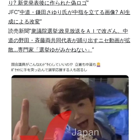
り? 新党発表後に作られた偽ロゴ
”
JFC”
中道・鎌田さゆり氏が中指を立てる画像? AI生
成による改変
”
読売新聞”
衆議院選挙:政見放送をＡＩで改ざん、中
道の野田・斉藤両共同代表が踊り出すニセ動画が拡
散…専門家「選挙ゆがみかねない」
”