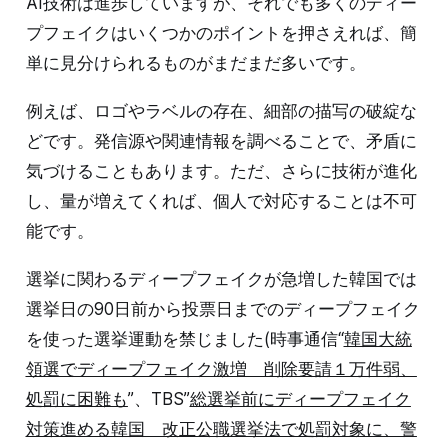
AI技術は進歩していますが、それでも多くのディー
プフェイクはいくつかのポイントを押さえれば、簡
単に見分けられるものがまだまだ多いです。
例えば、ロゴやラベルの存在、細部の描写の破綻な
どです。発信源や関連情報を調べることで、矛盾に
気づけることもあります。ただ、さらに技術が進化
し、量が増えてくれば、個人で対応することは不可
能です。
選挙に関わるディープフェイクが急増した韓国では
選挙日の90日前から投票日までのディープフェイク
を使った選挙運動を禁じました(時事通信“
韓国大統
領選でディープフェイク激増 削除要請１万件弱、
処罰に困難も
”、TBS”
総選挙前にディープフェイク
対策進める韓国 改正公職選挙法で処罰対象に、警