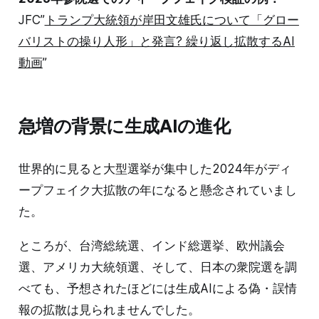
JFC”
トランプ大統領が岸田文雄氏について「グロー
バリストの操り人形」と発言? 繰り返し拡散するAI
動画
”
急増の背景に生成AIの進化
世界的に見ると大型選挙が集中した2024年がディ
ープフェイク大拡散の年になると懸念されていまし
た。
ところが、台湾総統選、インド総選挙、欧州議会
選、アメリカ大統領選、そして、日本の衆院選を調
べても、予想されたほどには生成AIによる偽・誤情
報の拡散は見られませんでした。