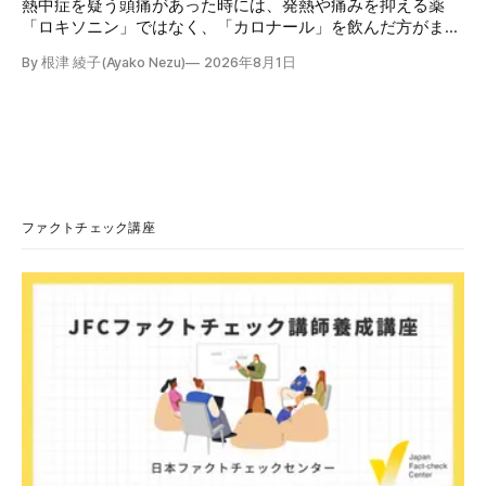
熱中症を疑う頭痛があった時には、発熱や痛みを抑える薬
「ロキソニン」ではなく、「カロナール」を飲んだ方がまし
だと主張する投稿が拡散しましたが、誤りです。日本救急医
By 根津 綾子(Ayako Nezu)
2026年8月1日
学会の医師は「熱中症ではロキソニン、カロナールのいずれ
の解熱薬も治療として推奨されていません」「熱中症が疑わ
れる場合には、自己判断で解熱薬を服用するのではなく、ま
ず適切な応急処置を行うことが望まれます」と説明していま
す。 検証対象 拡散した言説 2026年7月、「熱中症疑いの頭
痛には、ロキソニンよりカロナールの方がマシ」という趣旨
の投稿がSNSで拡散した。 検証する理由 ほかにも、「軽い
熱中症っぽくてカロナール飲んどいた」「熱中症の時の頭痛
ファクトチェック講座
はロキソニン系じゃなくてカロナール系を飲んでね」などと
いう投稿が多数見つかる。健康に害を与える恐れがあるた
め、検証する。 検証過程 カロナールとロキソニン 医薬品の
承認や審査をする独立行政法人医薬品医療機器総合機構
（PMDA）の一般人向けくすり情報サイト「PMDAおくすり
サーチ」で検索すると、カロナールの効果は以下の通りだ。
・解熱鎮痛剤と呼ばれ