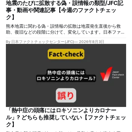
どうかご確認ください」などと「オンライン確認画面へ」と
地震のたびに拡散する偽・誤情報の類型/JFC記
いうリンクをクリックするよう誘導している。 本文には、
事・動画や関連記事【今週のファクトチェッ
警視庁の住所（東京都千代田区霞が関2-1-1）も書かれてい
ク】
る。 しかし、
熊本地震に関わる偽・誤情報の拡散は地震発生直後から救
助、復旧などの段階に分けて、変化しています。日本ファク
トチェックセンターが能登半島地震の際に出した記事
By 日本ファクトチェックセンター(JFC)
2026年8月3日
（JFC「災害時に広がる偽情報5つの類型」）も参考にして
みてください。近年はこれらに加えてAI生成によるディープ
フェイクも目立ちます。 ✉️日本ファクトチェックセンター
（JFC）がこの1週間に出した記事を中心に、その他のメディ
アも含めて、ファクトチェックや偽情報関連の情報をまとめ
ました。同じ内容をニュースレターでも配信しています。登
録はこちら。 今週のお知らせ JFCファクトチェック講師養成
講座 申込はこちら 日本ファクトチェックセンター（JFC）
は、ファクトチェックやメディア情報リテラシーに関する講
師養成講座を月に1度開催しています。講座はオンラインで
90分間。修了者には認定バッジと教室や職場などで利用可能
な教材を提供します。 次回の開講は8月23日（日）午後4時
「熱中症の頭痛にはロキソニンよりカロナー
~5時30分で、お申し込みはこちら。 日本ファクトチェック
ル」? どちらも推奨していない【ファクトチェッ
センター（JFC） ファクトチェック講師養成講座 8月23
ク】
日（日）開催分日本フ