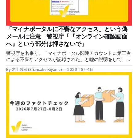
拡散した。 検証する理由 8月6日現在、投稿は200回以上リ
ポストされ、表示は20万件を超える。 投稿には「私の日本
語力が衰えていたら申し訳ないですが、動画に『韓国』と書
いてあるように見えます」などの英語の指摘もあるが、「日
本が犯した残虐行為を謝罪するのは悪いことだと思わない」
「マイナポータルに不審なアクセス」という偽
「共産主義者に恥じて頭を下げるべき人はいない」など、拡
メールに注意 警視庁「『オンライン確認画面
散した投稿を真に受けた反応も多いため検証する。 検証過
へ』という部分は押さないで」
程 動
警視庁を名乗り、「マイナポータル関連アカウントに第三者
による不審なアクセスが記録された」と嘘の説明をして、リ
ンクへ誘導する偽メールが出回っています。警視庁は公式X
By 木山竣策(Shunsaku Kiyama)
2026年8月4日
で、メール内のリンクを押さないようにと注意を呼びかけて
います。 SNSで「不審なメールが届いた」との報告が相次ぐ
2026年7月ごろから「警視庁サイバーセキュリティ対策本
部」を名乗るメールが届いたという投稿がX（旧Twitter）上
で複数確認できる(例1、例2、例3)。 偽メールの件名は
「【警視庁】マイナポータル：不審なアクセスの確認」。本
文には「警視庁サイバーセキュリティ対策本部」「通知番
号：MN-2026-●●●」「マイナポータル関連アカウント
に、第三者による不審なアクセスが記録されました」「お客
様のメールアドレスと一致しています」と記している。 そ
のうえで「2026年8月2日（日）23:59までに、ご本人操作か