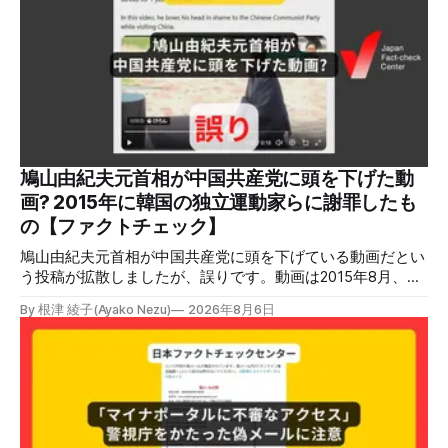
鳩山由紀夫元首相が中国共産党に頭を下げた動
画? 2015年に韓国の独立運動家らに謝罪したも
の【ファクトチェック】
鳩山由紀夫元首相が中国共産党に頭を下げている動画だとい
う投稿が拡散しましたが、誤りです。動画は2015年8月、鳩
山氏が韓国・ソウル市の西大門刑務所跡を訪問し、韓国の独
By 根津 綾子(Ayako Nezu)
2026年8月6日
立運動家らに謝罪した映像です。中国共産党に対して頭を下
げている動画ではありません。 検証対象 拡散した言説 2026
年7月30日、「日本人がなぜ左翼を嫌うのか、考えたことは
ありますか？/ここに日本の左寄り首相だった鳩山由紀夫が
います。彼は2009年から2010年まで1年間務めました。/こ
のビデオでは、彼が中国を訪問中に中国共産党に対して恥じ
らいながら頭を下げています」という英文付きの動画がXで