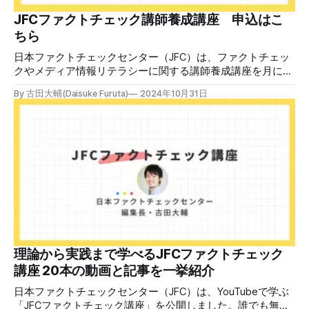
JFCファクトチェック講師養成講座 申込はこ
ちら
日本ファクトチェックセンター（JFC）は、ファクトチェッ
クやメディア情報リテラシーに関する講師養成講座を月に1
度開催しています。講座はオンラインで90分間。修了者には
By 古田大輔(Daisuke Furuta)
2024年10月31日
認定バッジと教室や職場などで利用可能な教材を提供しま
す。 次回の開講は8月23日（日）午後4時~5時30分で、お申
し込みはこちら。 日本ファクトチェックセンター（JFC）
ファクトチェック講師養成講座 8月23日（日）開催分日本
ファクトチェックセンター（JFC）による講師養成講座で
す。 講師養成講座（オンラインで90分）を受講いただいた
後、修了課題を提出された方には、教室や職場などで利用可
能な教材の提... powered by Peatix : More than a
ticket.Peatix 受講条件はファクトチェッカー認定試験に合格
していること。講師養成講座は1回の受講で修了となりま
す。 受講生には教材を提供 デマや不確かな情報が蔓延する
中で、自衛策が求められています。「気をつけて」というだ
理論から実践まで学べるJFCファクトチェック
けでは、対策になりません。最初から騙されたい人はいませ
講座 20本の動画と記事を一挙紹介
ん。誰だって気をつけているのに、誤った情
日本ファクトチェックセンター（JFC）は、YouTubeで学ぶ
「JFCファクトチェック講座」を公開しました。誰でも無料