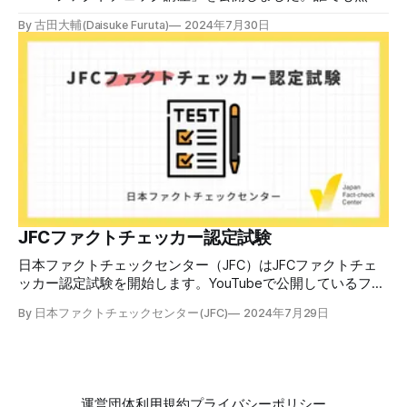
で視聴可能で、広がる偽・誤情報に対して自分で実践できる
By 古田大輔(Daisuke Furuta)
2024年7月30日
ファクトチェックやメディアリテラシーの知識を学ぶことが
できます。 理論編と実践編の中身 理論編では、偽・誤情報
の日本での影響を調べた2万人調査の紹介や、間違った情報
を信じてしまう背景にある人間のバイアス、大規模に拡散す
るSNSアルゴリズムなどを解説しています。 実践編では、画
像や動画や生成AIなど、偽・誤情報をどのように検証したら
良いかをJFCが検証してきた事例から具体的に学びます。
JFCファクトチェッカー認定試験を開始 2024年7月29日か
ら、これらの内容について習熟度を確認するJFCファクトチ
ェッカー認定試験を開始します。誰でもいつでも受験可能で
す（2024年度中は受験料1000円、2025年度から2000円）。
合格者には様々な技能をデジタル証明するオープンバッジ・
JFCファクトチェッカー認定試験
ネットワークを活用して、JFCファクトチェッカーの認定証
日本ファクトチェックセンター（JFC）はJFCファクトチェ
を発行します。 JFCファクトチェッカー認定試験
ッカー認定試験を開始します。YouTubeで公開しているファ
クトチェック講座から出題し、合格者に認定証を授与しま
By 日本ファクトチェックセンター(JFC)
2024年7月29日
す。 拡散する偽・誤情報から身を守るために 偽・誤情報の
拡散は増える一方で、皆さんが日常的に使用しているSNSや
動画プラットフォームに蔓延しています。偽広告や偽サイト
へのリンクなどによる詐欺被害も広がっています。 JFCが国
際大学グロコムと実施した調査では、実際に拡散した偽・誤
運営団体
利用規約
プライバシーポリシー