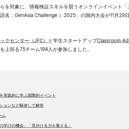
らを対象に、情報検証スキルを競うオンラインイベント「
：GenAsia Challenge ）2025」の国内大会が11月
ックセンター（JFC）
と学生スタートアップ
Classroom Ad
を上回る75チーム194人が参加しました。
を実践的に学ぶ国際的イベント
ションなど駆使して解答
ーム
の学びの機会」「見分ける力を養える」