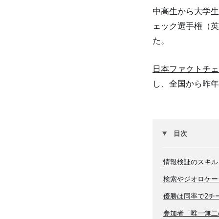
中高生から大学生
ェック選手権（英語名
た。
日本ファクトチェ
し、全国から昨年
目次
情報検証のスキル
検索やジオロケー
優勝は同率で2チ
参加者「唯一無二