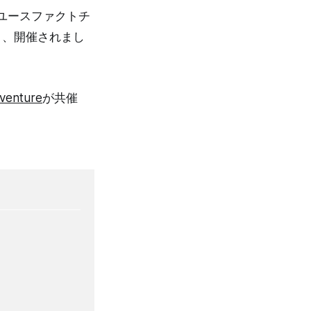
ユースファクトチ
29日、開催されまし
venture
が共催