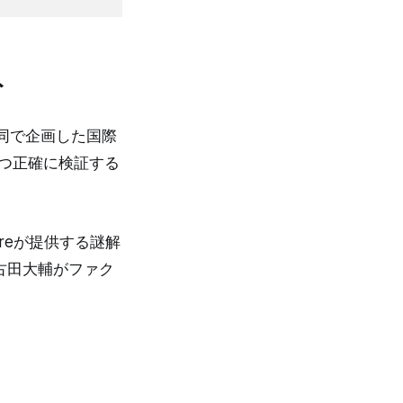
ト
同で企画した国際
かつ正確に検証する
ureが提供する謎解
古田大輔がファク
。