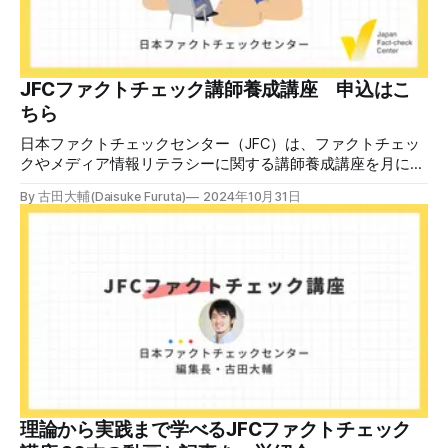
JFCファクトチェック講師養成講座 申込はこ
ちら
日本ファクトチェックセンター（JFC）は、ファクトチェッ
クやメディア情報リテラシーに関する講師養成講座を月に1
度開催しています。講座はオンラインで90分間。修了者には
By 古田大輔(Daisuke Furuta)
2024年10月31日
認定バッジと教室や職場などで利用可能な教材を提供しま
す。 次回の開講は8月23日（日）午後4時~5時30分で、お申
し込みはこちら。 日本ファクトチェックセンター（JFC）
ファクトチェック講師養成講座 8月23日（日）開催分日本
ファクトチェックセンター（JFC）による講師養成講座で
す。 講師養成講座（オンラインで90分）を受講いただいた
後、修了課題を提出された方には、教室や職場などで利用可
能な教材の提... powered by Peatix : More than a
ticket.Peatix 受講条件はファクトチェッカー認定試験に合格
していること。講師養成講座は1回の受講で修了となりま
す。 受講生には教材を提供 デマや不確かな情報が蔓延する
中で、自衛策が求められています。「気をつけて」というだ
理論から実践まで学べるJFCファクトチェック
けでは、対策になりません。最初から騙されたい人はいませ