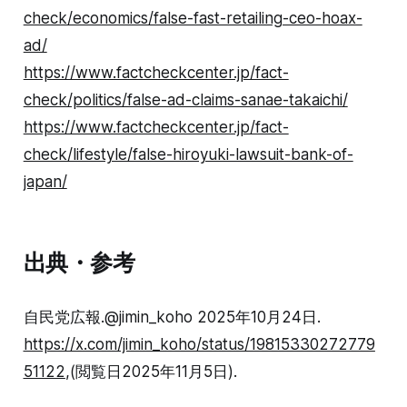
check/economics/false-fast-retailing-ceo-hoax-
ad/
https://www.factcheckcenter.jp/fact-
check/politics/false-ad-claims-sanae-takaichi/
https://www.factcheckcenter.jp/fact-
check/lifestyle/false-hiroyuki-lawsuit-bank-of-
japan/
出典・参考
自民党広報.@jimin_koho 2025年10月24日.
https://x.com/jimin_koho/status/19815330272779
51122
,(閲覧日2025年11月5日).