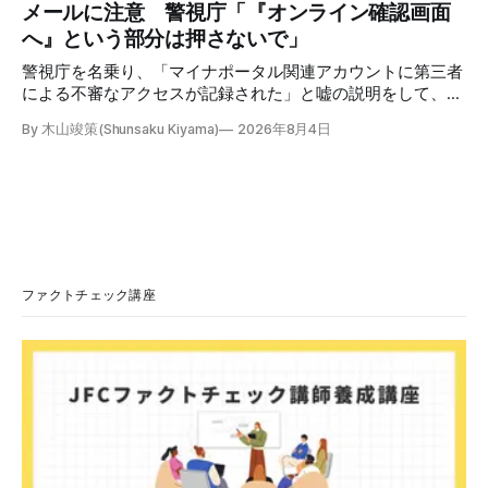
「共産主義者に恥じて頭を下げるべき人はいない」など、拡
メールに注意 警視庁「『オンライン確認画面
散した投稿を真に受けた反応も多いため検証する。 検証過
へ』という部分は押さないで」
程 動
警視庁を名乗り、「マイナポータル関連アカウントに第三者
による不審なアクセスが記録された」と嘘の説明をして、リ
ンクへ誘導する偽メールが出回っています。警視庁は公式X
By 木山竣策(Shunsaku Kiyama)
2026年8月4日
で、メール内のリンクを押さないようにと注意を呼びかけて
います。 SNSで「不審なメールが届いた」との報告が相次ぐ
2026年7月ごろから「警視庁サイバーセキュリティ対策本
部」を名乗るメールが届いたという投稿がX（旧Twitter）上
で複数確認できる(例1、例2、例3)。 偽メールの件名は
「【警視庁】マイナポータル：不審なアクセスの確認」。本
文には「警視庁サイバーセキュリティ対策本部」「通知番
号：MN-2026-●●●」「マイナポータル関連アカウント
ファクトチェック講座
に、第三者による不審なアクセスが記録されました」「お客
様のメールアドレスと一致しています」と記している。 そ
のうえで「2026年8月2日（日）23:59までに、ご本人操作か
どうかご確認ください」などと「オンライン確認画面へ」と
いうリンクをクリックするよう誘導している。 本文には、
警視庁の住所（東京都千代田区霞が関2-1-1）も書かれてい
る。 しかし、