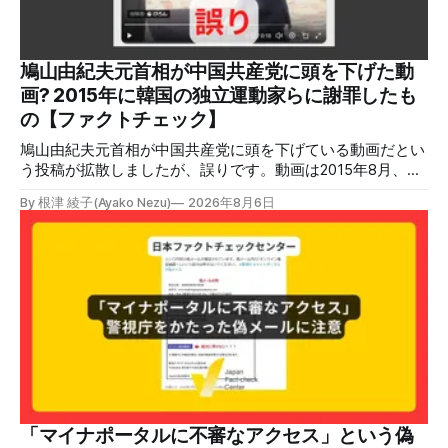
ソーシャルリスニングツールMeltwaterで調べると、これら
の投稿の表示回数は少なくとも合計194万回を超えている。
爆発の原因をめぐって、さまざまな根拠不明の情報が飛び交
っているため検証する。 検証過程 イオンモール熊本の爆発
鳩山由紀夫元首相が中国共産党に頭を下げた動
2026年7月28日午後16時27分ごろ、熊本県で震度7の地震が
画? 2015年に韓国の独立運動家らに謝罪したも
発生した。午後6時ごろ、嘉島町のショッピングセンター
の【ファクトチェック】
「イ
鳩山由紀夫元首相が中国共産党に頭を下げている動画だとい
う投稿が拡散しましたが、誤りです。動画は2015年8月、鳩
山氏が韓国・ソウル市の西大門刑務所跡を訪問し、韓国の独
By 根津 綾子(Ayako Nezu)
2026年8月6日
立運動家らに謝罪した映像です。中国共産党に対して頭を下
げている動画ではありません。 検証対象 拡散した言説 2026
年7月30日、「日本人がなぜ左翼を嫌うのか、考えたことは
ありますか？/ここに日本の左寄り首相だった鳩山由紀夫が
います。彼は2009年から2010年まで1年間務めました。/こ
のビデオでは、彼が中国を訪問中に中国共産党に対して恥じ
らいながら頭を下げています」という英文付きの動画がXで
拡散した。 検証する理由 8月6日現在、投稿は200回以上リ
ポストされ、表示は20万件を超える。 投稿には「私の日本
語力が衰えていたら申し訳ないですが、動画に『韓国』と書
いてあるように見えます」などの英語の指摘もあるが、「日
本が犯した残虐行為を謝罪するのは悪いことだと思わない」
「マイナポータルに不審なアクセス」という偽