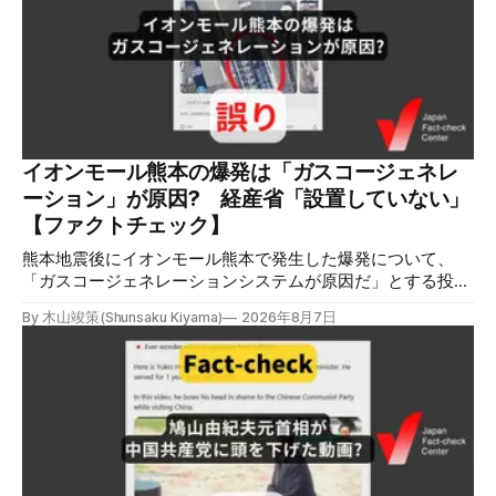
張する投稿がＸで拡散した。 検証する理由 8月5日現在、投
稿は600回以上リポストされ、表示は19万件を超える。 同様
の情報の拡散量を調べるため、「熊本」「イオンモール」
「爆発」「テロ」など複数のキーワードを組み合わせてソー
シャル分析ツールMeltwaterで調べると、総投稿数は8月5日
までに約9900件あった(例1,2,3)。拡散のほとんどはXだ。 こ
れらの投稿は根拠を示していないが、「ガス爆発には見えな
いね」「これは 熊本を略奪する為のテロですよ」など、投
イオンモール熊本の爆発は「ガスコージェネレ
稿を真に受けたり、同調する反応が多い。「デマまたは不確
ーション」が原因? 経産省「設置していない」
定な情報を流すな」や「陰謀論だよ」などの指摘
【ファクトチェック】
熊本地震後にイオンモール熊本で発生した爆発について、
「ガスコージェネレーションシステムが原因だ」とする投稿
がXで拡散しましたが、誤りです。経済産業省は「ガスコー
By 木山竣策(Shunsaku Kiyama)
2026年8月7日
ジェネレーションやガス発電機は設置していないことを確認
している」と発表し、LPガスが原因だった可能性が高いと説
明しています。またイオンは5日、事故原因を調べる事故調
査委員会を設置すると発表しました。 検証対象 拡散した投
稿 イオンモール熊本で発生した爆発を受けて、Xでは、都市
ガスを燃料としてガスエンジンやガスタービンで発電し、排
熱を冷暖房などに利用する「ガスコージェネレーション」が
原因だとする投稿が拡散した（例1、例2）。 検証する理由