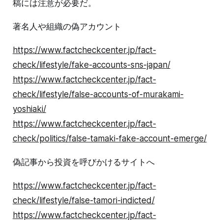
稿には注意が必要だ。
著名人や組織の偽アカウント
https://www.factcheckcenter.jp/fact-
check/lifestyle/fake-accounts-sns-japan/
https://www.factcheckcenter.jp/fact-
check/lifestyle/false-accounts-of-murakami-
yoshiaki/
https://www.factcheckcenter.jp/fact-
check/politics/false-tamaki-fake-account-emerge/
偽記事から投資を呼びかけるサイトへ
https://www.factcheckcenter.jp/fact-
check/lifestyle/false-tamori-indicted/
https://www.factcheckcenter.jp/fact-