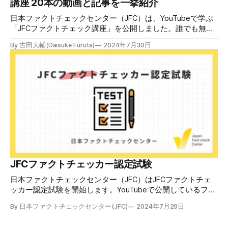
講座 20本の動画と記事を一挙紹介
ん。誰だって気をつけているのに、誤った情
日本ファクトチェックセンター（JFC）は、YouTubeで学ぶ
「JFCファクトチェック講座」を公開しました。誰でも無料
で視聴可能で、広がる偽・誤情報に対して自分で実践できる
By 古田大輔(Daisuke Furuta)
2024年7月30日
ファクトチェックやメディアリテラシーの知識を学ぶことが
できます。 理論編と実践編の中身 理論編では、偽・誤情報
の日本での影響を調べた2万人調査の紹介や、間違った情報
を信じてしまう背景にある人間のバイアス、大規模に拡散す
るSNSアルゴリズムなどを解説しています。 実践編では、画
像や動画や生成AIなど、偽・誤情報をどのように検証したら
良いかをJFCが検証してきた事例から具体的に学びます。
JFCファクトチェッカー認定試験を開始 2024年7月29日か
ら、これらの内容について習熟度を確認するJFCファクトチ
ェッカー認定試験を開始します。誰でもいつでも受験可能で
す（2024年度中は受験料1000円、2025年度から2000円）。
合格者には様々な技能をデジタル証明するオープンバッジ・
JFCファクトチェッカー認定試験
ネットワークを活用して、JFCファクトチェッカーの認定証
日本ファクトチェックセンター（JFC）はJFCファクトチェ
を発行します。 JFCファクトチェッカー認定試験
ッカー認定試験を開始します。YouTubeで公開しているファ
クトチェック講座から出題し、合格者に認定証を授与しま
By 日本ファクトチェックセンター(JFC)
2024年7月29日
す。 拡散する偽・誤情報から身を守るために 偽・誤情報の
拡散は増える一方で、皆さんが日常的に使用しているSNSや