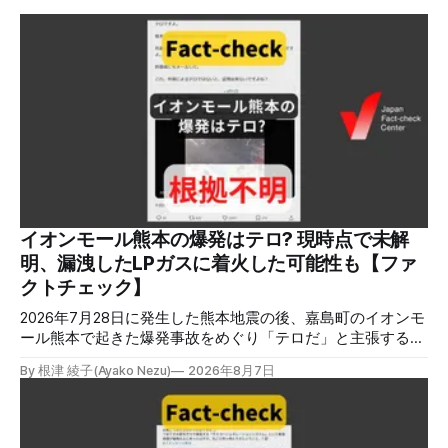
イオンモール熊本の爆発はテロ? 現時点で未解
明、漏洩したLPガスに着火した可能性も【ファ
クトチェック】
2026年7月28日に発生した熊本地震の後、嘉島町のイオンモ
ール熊本で起きた爆発事故をめぐり「テロだ」と主張する投
稿が拡散しましたが、根拠不明です。経済産業省は漏洩した
By 根津 綾子(Ayako Nezu)
2026年8月7日
LPガスに着火した可能性に言及していますが、現時点で未解
明です。イオンは8月5日、外部専門家らによる事故調査委員
会を設置すると発表しました。 検証対象 拡散した言説 2026
年8月2日、イオンモール熊本の爆発がテロによるものだと主