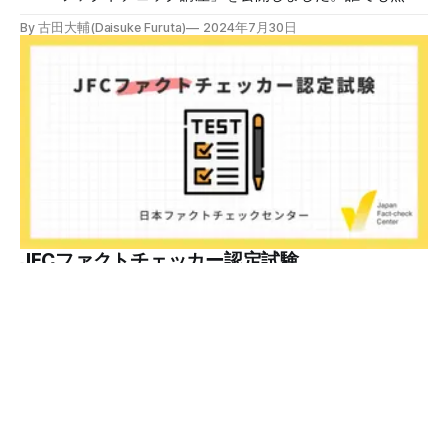
で視聴可能で、広がる偽・誤情報に対して自分で実践できる
By 古田大輔(Daisuke Furuta)
2024年7月30日
ファクトチェックやメディアリテラシーの知識を学ぶことが
できます。 理論編と実践編の中身 理論編では、偽・誤情報
の日本での影響を調べた2万人調査の紹介や、間違った情報
を信じてしまう背景にある人間のバイアス、大規模に拡散す
るSNSアルゴリズムなどを解説しています。 実践編では、画
像や動画や生成AIなど、偽・誤情報をどのように検証したら
良いかをJFCが検証してきた事例から具体的に学びます。
JFCファクトチェッカー認定試験を開始 2024年7月29日か
ら、これらの内容について習熟度を確認するJFCファクトチ
ェッカー認定試験を開始します。誰でもいつでも受験可能で
す（2024年度中は受験料1000円、2025年度から2000円）。
合格者には様々な技能をデジタル証明するオープンバッジ・
JFCファクトチェッカー認定試験
ネットワークを活用して、JFCファクトチェッカーの認定証
日本ファクトチェックセンター（JFC）はJFCファクトチェ
を発行します。 JFCファクトチェッカー認定試験
ッカー認定試験を開始します。YouTubeで公開しているファ
クトチェック講座から出題し、合格者に認定証を授与しま
By 日本ファクトチェックセンター(JFC)
2024年7月29日
す。 拡散する偽・誤情報から身を守るために 偽・誤情報の
拡散は増える一方で、皆さんが日常的に使用しているSNSや
動画プラットフォームに蔓延しています。偽広告や偽サイト
へのリンクなどによる詐欺被害も広がっています。 JFCが国
運営団体
利用規約
プライバシーポリシー
際大学グロコムと実施した調査では、実際に拡散した偽・誤