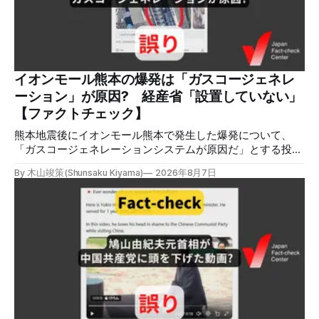
の情報の拡散量を調べるため、「熊本」「イオンモール」
「爆発」「テロ」など複数のキーワードを組み合わせてソー
シャル分析ツールMeltwaterで調べると、総投稿数は8月5日
までに約9900件あった(例1,2,3)。拡散のほとんどはXだ。 こ
れらの投稿は根拠を示していないが、「ガス爆発には見えな
いね」「これは 熊本を略奪する為のテロですよ」など、投
イオンモール熊本の爆発は「ガスコージェネレ
稿を真に受けたり、同調する反応が多い。「デマまたは不確
ーション」が原因? 経産省「設置していない」
定な情報を流すな」や「陰謀論だよ」などの指摘
【ファクトチェック】
熊本地震後にイオンモール熊本で発生した爆発について、
「ガスコージェネレーションシステムが原因だ」とする投稿
がXで拡散しましたが、誤りです。経済産業省は「ガスコー
By 木山竣策(Shunsaku Kiyama)
2026年8月7日
ジェネレーションやガス発電機は設置していないことを確認
している」と発表し、LPガスが原因だった可能性が高いと説
明しています。またイオンは5日、事故原因を調べる事故調
査委員会を設置すると発表しました。 検証対象 拡散した投
稿 イオンモール熊本で発生した爆発を受けて、Xでは、都市
ガスを燃料としてガスエンジンやガスタービンで発電し、排
熱を冷暖房などに利用する「ガスコージェネレーション」が
原因だとする投稿が拡散した（例1、例2）。 検証する理由
ソーシャルリスニングツールMeltwaterで調べると、これら
の投稿の表示回数は少なくとも合計194万回を超えている。