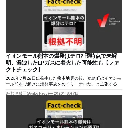
イオンモール熊本の爆発はテロ? 現時点で未解
明、漏洩したLPガスに着火した可能性も【ファ
クトチェック】
2026年7月28日に発生した熊本地震の後、嘉島町のイオンモ
ール熊本で起きた爆発事故をめぐり「テロだ」と主張する投
稿が拡散しましたが、根拠不明です。経済産業省は漏洩した
By 根津 綾子(Ayako Nezu)
2026年8月7日
LPガスに着火した可能性に言及していますが、現時点で未解
明です。イオンは8月5日、外部専門家らによる事故調査委員
会を設置すると発表しました。 検証対象 拡散した言説 2026
年8月2日、イオンモール熊本の爆発がテロによるものだと主
張する投稿がＸで拡散した。 検証する理由 8月5日現在、投
稿は600回以上リポストされ、表示は19万件を超える。 同様