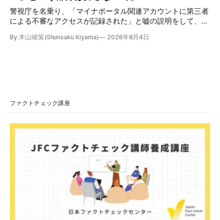
警視庁を名乗り、「マイナポータル関連アカウントに第三者
による不審なアクセスが記録された」と嘘の説明をして、リ
ンクへ誘導する偽メールが出回っています。警視庁は公式X
By 木山竣策(Shunsaku Kiyama)
2026年8月4日
で、メール内のリンクを押さないようにと注意を呼びかけて
います。 SNSで「不審なメールが届いた」との報告が相次ぐ
2026年7月ごろから「警視庁サイバーセキュリティ対策本
部」を名乗るメールが届いたという投稿がX（旧Twitter）上
で複数確認できる(例1、例2、例3)。 偽メールの件名は
「【警視庁】マイナポータル：不審なアクセスの確認」。本
文には「警視庁サイバーセキュリティ対策本部」「通知番
ファクトチェック講座
号：MN-2026-●●●」「マイナポータル関連アカウント
に、第三者による不審なアクセスが記録されました」「お客
様のメールアドレスと一致しています」と記している。 そ
のうえで「2026年8月2日（日）23:59までに、ご本人操作か
どうかご確認ください」などと「オンライン確認画面へ」と
いうリンクをクリックするよう誘導している。 本文には、
警視庁の住所（東京都千代田区霞が関2-1-1）も書かれてい
る。 しかし、