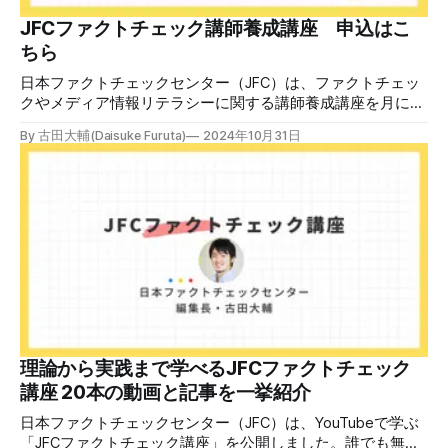
JFCファクトチェック講師養成講座 申込はこ
ちら
日本ファクトチェックセンター（JFC）は、ファクトチェッ
クやメディア情報リテラシーに関する講師養成講座を月に1
度開催しています。講座はオンラインで90分間。修了者には
By 古田大輔(Daisuke Furuta)
2024年10月31日
認定バッジと教室や職場などで利用可能な教材を提供しま
す。 次回の開講は8月23日（日）午後4時~5時30分で、お申
し込みはこちら。 日本ファクトチェックセンター（JFC）
ファクトチェック講師養成講座 8月23日（日）開催分日本
ファクトチェックセンター（JFC）による講師養成講座で
す。 講師養成講座（オンラインで90分）を受講いただいた
後、修了課題を提出された方には、教室や職場などで利用可
能な教材の提... powered by Peatix : More than a
ticket.Peatix 受講条件はファクトチェッカー認定試験に合格
していること。講師養成講座は1回の受講で修了となりま
す。 受講生には教材を提供 デマや不確かな情報が蔓延する
中で、自衛策が求められています。「気をつけて」というだ
理論から実践まで学べるJFCファクトチェック
けでは、対策になりません。最初から騙されたい人はいませ
講座 20本の動画と記事を一挙紹介
ん。誰だって気をつけているのに、誤った情
日本ファクトチェックセンター（JFC）は、YouTubeで学ぶ
「JFCファクトチェック講座」を公開しました。誰でも無料