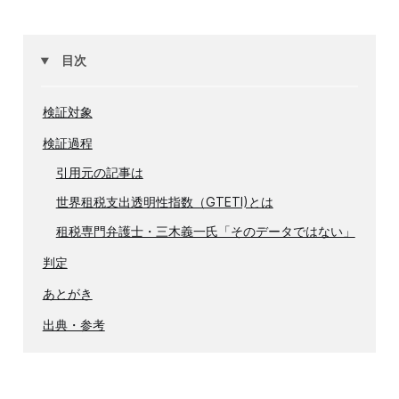
目次
検証対象
検証過程
引用元の記事は
世界租税支出透明性指数（GTETI)とは
租税専門弁護士・三木義一氏「そのデータではない」
判定
あとがき
出典・参考