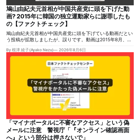
爆発の原因をめぐって、さまざまな根拠不明の情報が飛び交
っているため検証する。 検証過程 イオンモール熊本の爆発
鳩山由紀夫元首相が中国共産党に頭を下げた動
2026年7月28日午後16時27分ごろ、熊本県で震度7の地震が
画? 2015年に韓国の独立運動家らに謝罪したも
発生した。午後6時ごろ、嘉島町のショッピングセンター
の【ファクトチェック】
「イ
鳩山由紀夫元首相が中国共産党に頭を下げている動画だとい
う投稿が拡散しましたが、誤りです。動画は2015年8月、鳩
山氏が韓国・ソウル市の西大門刑務所跡を訪問し、韓国の独
By 根津 綾子(Ayako Nezu)
2026年8月6日
立運動家らに謝罪した映像です。中国共産党に対して頭を下
げている動画ではありません。 検証対象 拡散した言説 2026
年7月30日、「日本人がなぜ左翼を嫌うのか、考えたことは
ありますか？/ここに日本の左寄り首相だった鳩山由紀夫が
います。彼は2009年から2010年まで1年間務めました。/こ
のビデオでは、彼が中国を訪問中に中国共産党に対して恥じ
らいながら頭を下げています」という英文付きの動画がXで
拡散した。 検証する理由 8月6日現在、投稿は200回以上リ
ポストされ、表示は20万件を超える。 投稿には「私の日本
語力が衰えていたら申し訳ないですが、動画に『韓国』と書
いてあるように見えます」などの英語の指摘もあるが、「日
本が犯した残虐行為を謝罪するのは悪いことだと思わない」
「マイナポータルに不審なアクセス」という偽
「共産主義者に恥じて頭を下げるべき人はいない」など、拡
メールに注意 警視庁「『オンライン確認画面
散した投稿を真に受けた反応も多いため検証する。 検証過
へ』という部分は押さないで」
程 動