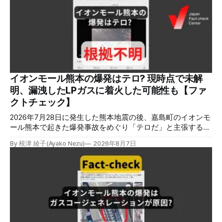
イオンモール熊本の爆発はテロ? 現時点で未解
明、漏洩したLPガスに着火した可能性も【ファ
クトチェック】
2026年7月28日に発生した熊本地震の後、嘉島町のイオンモ
ール熊本で起きた爆発事故をめぐり「テロだ」と主張する投
稿が拡散しましたが、根拠不明です。経済産業省は漏洩した
By 根津 綾子(Ayako Nezu)
2026年8月7日
LPガスに着火した可能性に言及していますが、現時点で未解
明です。イオンは8月5日、外部専門家らによる事故調査委員
会を設置すると発表しました。 検証対象 拡散した言説 2026
年8月2日、イオンモール熊本の爆発がテロによるものだと主
張する投稿がＸで拡散した。 検証する理由 8月5日現在、投
稿は600回以上リポストされ、表示は19万件を超える。 同様
の情報の拡散量を調べるため、「熊本」「イオンモール」
「爆発」「テロ」など複数のキーワードを組み合わせてソー