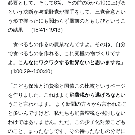
必要として、そして8%、その前の5から10に上げる
という決断が与党野党が握手をして、三党合意とい
う形で握ったにも関わらず風前のともしびというこ
の結果」（18:41~19:13）
「食べるもの作るの農業なんですよ。そのね、自分
で食べるものを作れる、これ究極の物づくりです
よ。
こんなにワクワクする世界ないと思いますね
」
（1:00:29~1:00:40）
「こども保険と消費税と国債この比較というページ
を作りました。これはよく
消費税から逃げるなと
い
うこと言われます。 よく新聞の方々から言われるこ
と多いんですけど、私たちも消費増税を検討しない
わけではありません。ただ、この少子化対策こども
のこと、まったなしです、その待ったなしの分野に