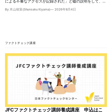
による不審なアクセスが記録された」と嘘の説明をして、リ
ンクへ誘導する偽メールが出回っています。警視庁は公式X
By 木山竣策(Shunsaku Kiyama)
2026年8月4日
で、メール内のリンクを押さないようにと注意を呼びかけて
います。 SNSで「不審なメールが届いた」との報告が相次ぐ
2026年7月ごろから「警視庁サイバーセキュリティ対策本
部」を名乗るメールが届いたという投稿がX（旧Twitter）上
で複数確認できる(例1、例2、例3)。 偽メールの件名は
「【警視庁】マイナポータル：不審なアクセスの確認」。本
文には「警視庁サイバーセキュリティ対策本部」「通知番
ファクトチェック講座
号：MN-2026-●●●」「マイナポータル関連アカウント
に、第三者による不審なアクセスが記録されました」「お客
様のメールアドレスと一致しています」と記している。 そ
のうえで「2026年8月2日（日）23:59までに、ご本人操作か
どうかご確認ください」などと「オンライン確認画面へ」と
いうリンクをクリックするよう誘導している。 本文には、
警視庁の住所（東京都千代田区霞が関2-1-1）も書かれてい
る。 しかし、
JFCファクトチェック講師養成講座 申込はこ