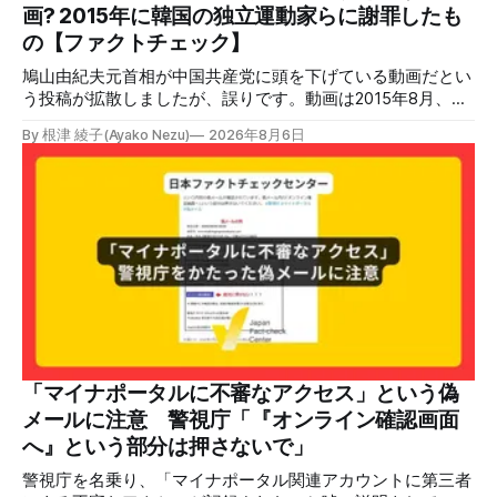
2026年7月28日午後16時27分ごろ、熊本県で震度7の地震が
画? 2015年に韓国の独立運動家らに謝罪したも
発生した。午後6時ごろ、嘉島町のショッピングセンター
の【ファクトチェック】
「イ
鳩山由紀夫元首相が中国共産党に頭を下げている動画だとい
う投稿が拡散しましたが、誤りです。動画は2015年8月、鳩
山氏が韓国・ソウル市の西大門刑務所跡を訪問し、韓国の独
By 根津 綾子(Ayako Nezu)
2026年8月6日
立運動家らに謝罪した映像です。中国共産党に対して頭を下
げている動画ではありません。 検証対象 拡散した言説 2026
年7月30日、「日本人がなぜ左翼を嫌うのか、考えたことは
ありますか？/ここに日本の左寄り首相だった鳩山由紀夫が
います。彼は2009年から2010年まで1年間務めました。/こ
のビデオでは、彼が中国を訪問中に中国共産党に対して恥じ
らいながら頭を下げています」という英文付きの動画がXで
拡散した。 検証する理由 8月6日現在、投稿は200回以上リ
ポストされ、表示は20万件を超える。 投稿には「私の日本
語力が衰えていたら申し訳ないですが、動画に『韓国』と書
いてあるように見えます」などの英語の指摘もあるが、「日
本が犯した残虐行為を謝罪するのは悪いことだと思わない」
「マイナポータルに不審なアクセス」という偽
「共産主義者に恥じて頭を下げるべき人はいない」など、拡
メールに注意 警視庁「『オンライン確認画面
散した投稿を真に受けた反応も多いため検証する。 検証過
へ』という部分は押さないで」
程 動
警視庁を名乗り、「マイナポータル関連アカウントに第三者