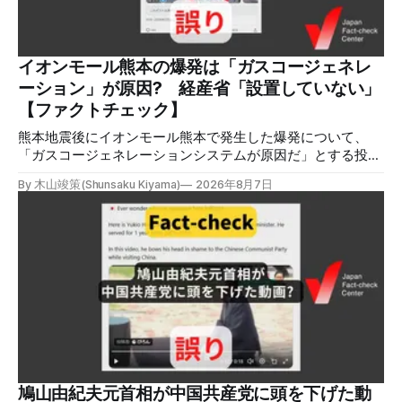
シャル分析ツールMeltwaterで調べると、総投稿数は8月5日
までに約9900件あった(例1,2,3)。拡散のほとんどはXだ。 こ
れらの投稿は根拠を示していないが、「ガス爆発には見えな
いね」「これは 熊本を略奪する為のテロですよ」など、投
イオンモール熊本の爆発は「ガスコージェネレ
稿を真に受けたり、同調する反応が多い。「デマまたは不確
ーション」が原因? 経産省「設置していない」
定な情報を流すな」や「陰謀論だよ」などの指摘
【ファクトチェック】
熊本地震後にイオンモール熊本で発生した爆発について、
「ガスコージェネレーションシステムが原因だ」とする投稿
がXで拡散しましたが、誤りです。経済産業省は「ガスコー
By 木山竣策(Shunsaku Kiyama)
2026年8月7日
ジェネレーションやガス発電機は設置していないことを確認
している」と発表し、LPガスが原因だった可能性が高いと説
明しています。またイオンは5日、事故原因を調べる事故調
査委員会を設置すると発表しました。 検証対象 拡散した投
稿 イオンモール熊本で発生した爆発を受けて、Xでは、都市
ガスを燃料としてガスエンジンやガスタービンで発電し、排
熱を冷暖房などに利用する「ガスコージェネレーション」が
原因だとする投稿が拡散した（例1、例2）。 検証する理由
ソーシャルリスニングツールMeltwaterで調べると、これら
の投稿の表示回数は少なくとも合計194万回を超えている。
爆発の原因をめぐって、さまざまな根拠不明の情報が飛び交
っているため検証する。 検証過程 イオンモール熊本の爆発
鳩山由紀夫元首相が中国共産党に頭を下げた動