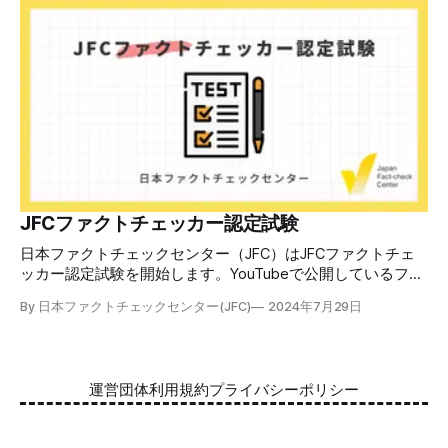
できます。 理論編と実践編の中身 理論編では、偽・誤情報
の日本での影響を調べた2万人調査の紹介や、間違った情報
を信じてしまう背景にある人間のバイアス、大規模に拡散す
るSNSアルゴリズムなどを解説しています。 実践編では、画
像や動画や生成AIなど、偽・誤情報をどのように検証したら
良いかをJFCが検証してきた事例から具体的に学びます。
JFCファクトチェッカー認定試験を開始 2024年7月29日か
ら、これらの内容について習熟度を確認するJFCファクトチ
ェッカー認定試験を開始します。誰でもいつでも受験可能で
す（2024年度中は受験料1000円、2025年度から2000円）。
合格者には様々な技能をデジタル証明するオープンバッジ・
JFCファクトチェッカー認定試験
ネットワークを活用して、JFCファクトチェッカーの認定証
日本ファクトチェックセンター（JFC）はJFCファクトチェ
を発行します。 JFCファクトチェッカー認定試験
ッカー認定試験を開始します。YouTubeで公開しているファ
クトチェック講座から出題し、合格者に認定証を授与しま
By 日本ファクトチェックセンター(JFC)
2024年7月29日
す。 拡散する偽・誤情報から身を守るために 偽・誤情報の
拡散は増える一方で、皆さんが日常的に使用しているSNSや
動画プラットフォームに蔓延しています。偽広告や偽サイト
へのリンクなどによる詐欺被害も広がっています。 JFCが国
運営団体
利用規約
プライバシーポリシー
際大学グロコムと実施した調査では、実際に拡散した偽・誤
情報を51.5%の割合で「正しいと思う」と答え、「誤ってい
る」と気づけたのは14.5%でした。 自分が目にする情報に大