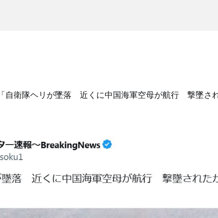
日、「自衛隊ヘリが墜落 近くに中国海軍空母が航行 撃墜さ