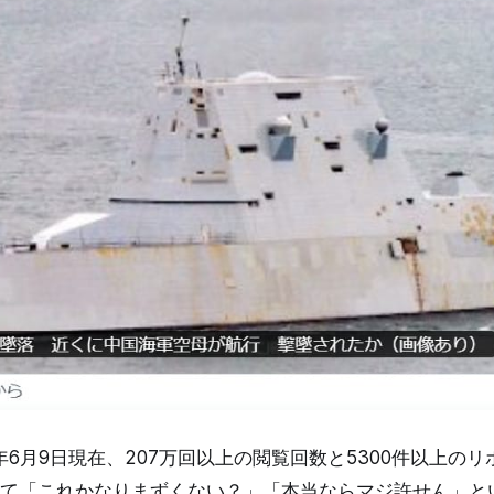
5年6月9日現在、207万回以上の閲覧回数と5300件以上の
て「これかなりまずくない？」「本当ならマジ許せん」と