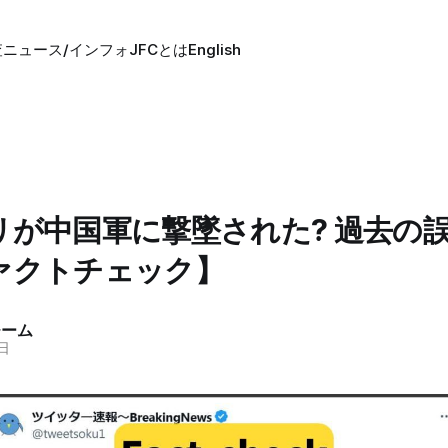
査
ニュース/インフォ
JFCとは
English
リが中国軍に撃墜された? 過去の
ァクトチェック】
チーム
9日