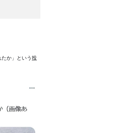
れたか」という
投