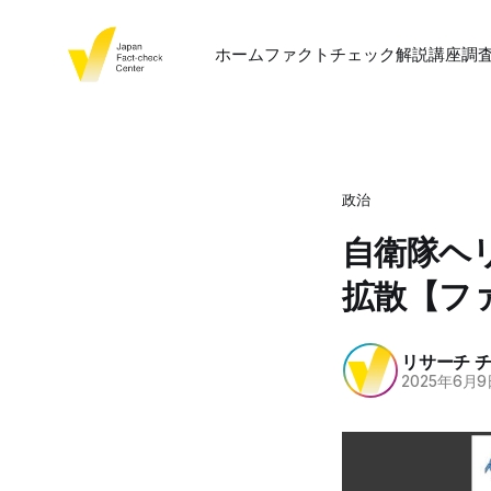
ホーム
ファクトチェック
解説
講座
調
政治
自衛隊ヘ
拡散【フ
リサーチ 
2025年6月