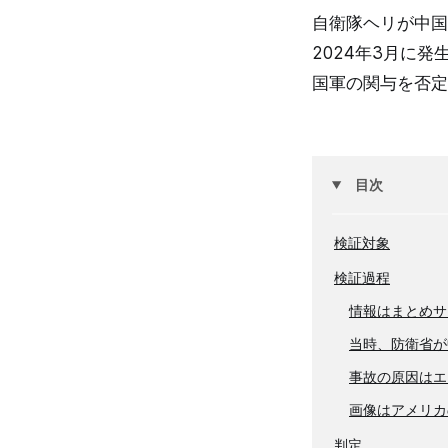
自衛隊ヘリが中国
2024年3月に
国軍の関与を否定
目次
検証対象
検証過程
情報はまとめサ
当時、防衛省が
事故の原因はエ
画像はアメリカ
判定