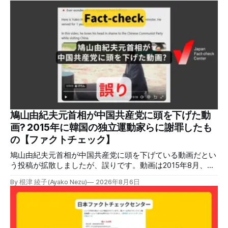
鳩山由紀夫元首相が中国共産党に頭を下げた動
画? 2015年に韓国の独立運動家らに謝罪したも
の【ファクトチェック】
鳩山由紀夫元首相が中国共産党に頭を下げている動画だとい
う投稿が拡散しましたが、誤りです。動画は2015年8月、鳩
山氏が韓国・ソウル市の西大門刑務所跡を訪問し、韓国の独
By 根津 綾子(Ayako Nezu)
2026年8月6日
立運動家らに謝罪した映像です。中国共産党に対して頭を下
げている動画ではありません。 検証対象 拡散した言説 2026
年7月30日、「日本人がなぜ左翼を嫌うのか、考えたことは
ありますか？/ここに日本の左寄り首相だった鳩山由紀夫が
います。彼は2009年から2010年まで1年間務めました。/こ