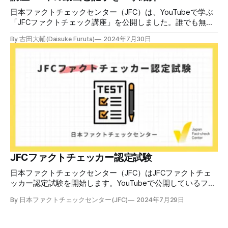
ん。誰だって気をつけているのに、誤った情
日本ファクトチェックセンター（JFC）は、YouTubeで学ぶ
「JFCファクトチェック講座」を公開しました。誰でも無料
で視聴可能で、広がる偽・誤情報に対して自分で実践できる
By 古田大輔(Daisuke Furuta)
2024年7月30日
ファクトチェックやメディアリテラシーの知識を学ぶことが
できます。 理論編と実践編の中身 理論編では、偽・誤情報
の日本での影響を調べた2万人調査の紹介や、間違った情報
を信じてしまう背景にある人間のバイアス、大規模に拡散す
るSNSアルゴリズムなどを解説しています。 実践編では、画
像や動画や生成AIなど、偽・誤情報をどのように検証したら
良いかをJFCが検証してきた事例から具体的に学びます。
JFCファクトチェッカー認定試験を開始 2024年7月29日か
ら、これらの内容について習熟度を確認するJFCファクトチ
ェッカー認定試験を開始します。誰でもいつでも受験可能で
す（2024年度中は受験料1000円、2025年度から2000円）。
合格者には様々な技能をデジタル証明するオープンバッジ・
JFCファクトチェッカー認定試験
ネットワークを活用して、JFCファクトチェッカーの認定証
日本ファクトチェックセンター（JFC）はJFCファクトチェ
を発行します。 JFCファクトチェッカー認定試験
ッカー認定試験を開始します。YouTubeで公開しているファ
クトチェック講座から出題し、合格者に認定証を授与しま
By 日本ファクトチェックセンター(JFC)
2024年7月29日
す。 拡散する偽・誤情報から身を守るために 偽・誤情報の
拡散は増える一方で、皆さんが日常的に使用しているSNSや
動画プラットフォームに蔓延しています。偽広告や偽サイト