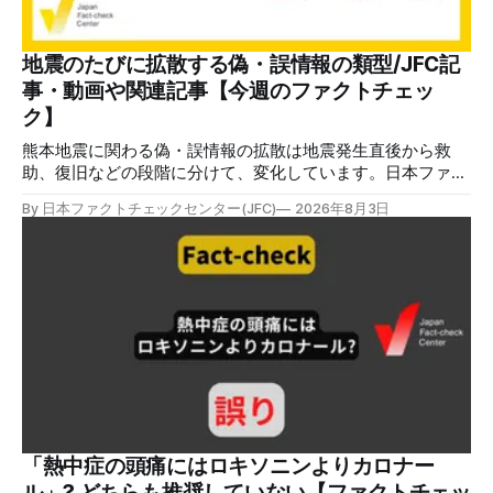
様のメールアドレスと一致しています」と記している。 そ
のうえで「2026年8月2日（日）23:59までに、ご本人操作か
どうかご確認ください」などと「オンライン確認画面へ」と
地震のたびに拡散する偽・誤情報の類型/JFC記
いうリンクをクリックするよう誘導している。 本文には、
事・動画や関連記事【今週のファクトチェッ
警視庁の住所（東京都千代田区霞が関2-1-1）も書かれてい
ク】
る。 しかし、
熊本地震に関わる偽・誤情報の拡散は地震発生直後から救
助、復旧などの段階に分けて、変化しています。日本ファク
トチェックセンターが能登半島地震の際に出した記事
By 日本ファクトチェックセンター(JFC)
2026年8月3日
（JFC「災害時に広がる偽情報5つの類型」）も参考にして
みてください。近年はこれらに加えてAI生成によるディープ
フェイクも目立ちます。 ✉️日本ファクトチェックセンター
（JFC）がこの1週間に出した記事を中心に、その他のメディ
アも含めて、ファクトチェックや偽情報関連の情報をまとめ
ました。同じ内容をニュースレターでも配信しています。登
録はこちら。 今週のお知らせ JFCファクトチェック講師養成
講座 申込はこちら 日本ファクトチェックセンター（JFC）
は、ファクトチェックやメディア情報リテラシーに関する講
師養成講座を月に1度開催しています。講座はオンラインで
90分間。修了者には認定バッジと教室や職場などで利用可能
な教材を提供します。 次回の開講は8月23日（日）午後4時
「熱中症の頭痛にはロキソニンよりカロナー
~5時30分で、お申し込みはこちら。 日本ファクトチェック
ル」? どちらも推奨していない【ファクトチェッ