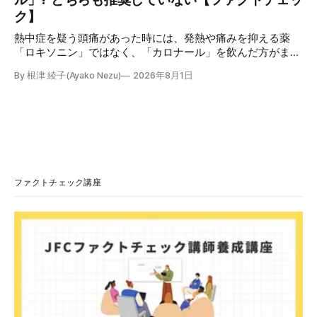
センター（JFC） ファクトチェック講師養成講座 8月23
ク】
日（日）開催分日本フ
熱中症を疑う頭痛があった時には、発熱や痛みを抑える薬
「ロキソニン」ではなく、「カロナール」を飲んだ方がまし
だと主張する投稿が拡散しましたが、誤りです。日本救急医
By 根津 綾子(Ayako Nezu)
2026年8月1日
学会の医師は「熱中症ではロキソニン、カロナールのいずれ
の解熱薬も治療として推奨されていません」「熱中症が疑わ
れる場合には、自己判断で解熱薬を服用するのではなく、ま
ず適切な応急処置を行うことが望まれます」と説明していま
す。 検証対象 拡散した言説 2026年7月、「熱中症疑いの頭
痛には、ロキソニンよりカロナールの方がマシ」という趣旨
の投稿がSNSで拡散した。 検証する理由 ほかにも、「軽い
熱中症っぽくてカロナール飲んどいた」「熱中症の時の頭痛
ファクトチェック講座
はロキソニン系じゃなくてカロナール系を飲んでね」などと
いう投稿が多数見つかる。健康に害を与える恐れがあるた
め、検証する。 検証過程 カロナールとロキソニン 医薬品の
承認や審査をする独立行政法人医薬品医療機器総合機構
（PMDA）の一般人向けくすり情報サイト「PMDAおくすり
サーチ」で検索すると、カロナールの効果は以下の通りだ。
・解熱鎮痛剤と呼ばれ