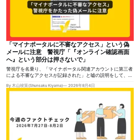
のビデオでは、彼が中国を訪問中に中国共産党に対して恥じ
らいながら頭を下げています」という英文付きの動画がXで
拡散した。 検証する理由 8月6日現在、投稿は200回以上リ
ポストされ、表示は20万件を超える。 投稿には「私の日本
語力が衰えていたら申し訳ないですが、動画に『韓国』と書
いてあるように見えます」などの英語の指摘もあるが、「日
本が犯した残虐行為を謝罪するのは悪いことだと思わない」
「マイナポータルに不審なアクセス」という偽
「共産主義者に恥じて頭を下げるべき人はいない」など、拡
メールに注意 警視庁「『オンライン確認画面
散した投稿を真に受けた反応も多いため検証する。 検証過
へ』という部分は押さないで」
程 動
警視庁を名乗り、「マイナポータル関連アカウントに第三者
による不審なアクセスが記録された」と嘘の説明をして、リ
ンクへ誘導する偽メールが出回っています。警視庁は公式X
By 木山竣策(Shunsaku Kiyama)
2026年8月4日
で、メール内のリンクを押さないようにと注意を呼びかけて
います。 SNSで「不審なメールが届いた」との報告が相次ぐ
2026年7月ごろから「警視庁サイバーセキュリティ対策本
部」を名乗るメールが届いたという投稿がX（旧Twitter）上
で複数確認できる(例1、例2、例3)。 偽メールの件名は
「【警視庁】マイナポータル：不審なアクセスの確認」。本
文には「警視庁サイバーセキュリティ対策本部」「通知番
号：MN-2026-●●●」「マイナポータル関連アカウント
に、第三者による不審なアクセスが記録されました」「お客