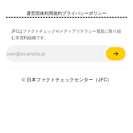
へのリンクなどによる詐欺被害も広がっています。 JFCが国
際大学グロコムと実施した調査では、実際に拡散した偽・誤
運営団体
利用規約
プライバシーポリシー
情報を51.5%の割合で「正しいと思う」と答え、「誤ってい
る」と気づけたのは14.5%でした。 自分が目にする情報に大
量に間違っているものがある。そして、誰もが持つバイアス
JFCはファクトチェックやメディアリテラシー普及に取り組
によって、それが自分の感覚に近ければ「正しい」と受け取
む非営利組織です。
る傾向がある。インターネットはその傾向を増幅する。 だ
からこそ、ファクトチェックやメディアリテラシーに関する
知識が誰にとっても必須です。 JFCファクトチェック講座と
認定試験 JFCファクトチェック講座（YouTube, 記事）は、2
万人調査を元に偽・誤情報の拡散経路や騙されない人の行動
日本ファクトチェックセンター（JFC）
©