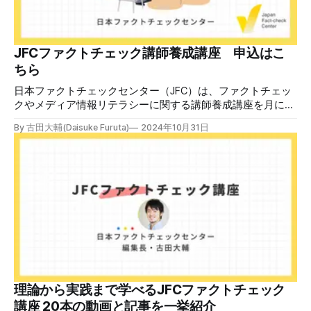
JFCファクトチェック講師養成講座 申込はこ
ちら
日本ファクトチェックセンター（JFC）は、ファクトチェッ
クやメディア情報リテラシーに関する講師養成講座を月に1
度開催しています。講座はオンラインで90分間。修了者には
By 古田大輔(Daisuke Furuta)
2024年10月31日
認定バッジと教室や職場などで利用可能な教材を提供しま
す。 次回の開講は8月23日（日）午後4時~5時30分で、お申
し込みはこちら。 日本ファクトチェックセンター（JFC）
ファクトチェック講師養成講座 8月23日（日）開催分日本
ファクトチェックセンター（JFC）による講師養成講座で
す。 講師養成講座（オンラインで90分）を受講いただいた
後、修了課題を提出された方には、教室や職場などで利用可
能な教材の提... powered by Peatix : More than a
ticket.Peatix 受講条件はファクトチェッカー認定試験に合格
していること。講師養成講座は1回の受講で修了となりま
す。 受講生には教材を提供 デマや不確かな情報が蔓延する
中で、自衛策が求められています。「気をつけて」というだ
理論から実践まで学べるJFCファクトチェック
けでは、対策になりません。最初から騙されたい人はいませ
講座 20本の動画と記事を一挙紹介