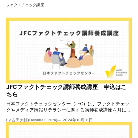
らいながら頭を下げています」という英文付きの動画がXで
ファクトチェック講座
拡散した。 検証する理由 8月6日現在、投稿は200回以上リ
ポストされ、表示は20万件を超える。 投稿には「私の日本
語力が衰えていたら申し訳ないですが、動画に『韓国』と書
いてあるように見えます」などの英語の指摘もあるが、「日
本が犯した残虐行為を謝罪するのは悪いことだと思わない」
「共産主義者に恥じて頭を下げるべき人はいない」など、拡
散した投稿を真に受けた反応も多いため検証する。 検証過
程 動
JFCファクトチェック講師養成講座 申込はこ
ちら
日本ファクトチェックセンター（JFC）は、ファクトチェッ
クやメディア情報リテラシーに関する講師養成講座を月に1
度開催しています。講座はオンラインで90分間。修了者には
By 古田大輔(Daisuke Furuta)
2024年10月31日
認定バッジと教室や職場などで利用可能な教材を提供しま
す。 次回の開講は8月23日（日）午後4時~5時30分で、お申
し込みはこちら。 日本ファクトチェックセンター（JFC）