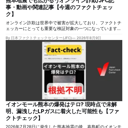
熊本地震でも広がるうオンライン詐欺/JFC記
事・動画や関連記事【今週のファクトチェッ
ク】
オンライン詐欺は世界中で被害が拡大しており、ファクトチ
ェッカーにとっても重要な検証対象の一つになっています。
熊本地震をめぐっても、寄付金詐欺や目立つ投稿に詐欺サイ
By 日本ファクトチェックセンター(JFC)
2026年8月9日
トへのリンクを貼るなどの手口が複数確認されています。
✉️日本ファクトチェックセンター（JFC）がこの1週間に出
した記事を中心に、その他のメディアも含めて、ファクトチ
ェックや偽情報関連の情報をまとめました。同じ内容をニュ
ースレターでも配信しています。登録はこちら。 今週のお
知らせ JFCファクトチェック講師養成講座 申込はこちら 日
本ファクトチェックセンター（JFC）は、ファクトチェック
やメディア情報リテラシーに関する講師養成講座を月に1度
開催しています。講座はオンラインで90分間。修了者には認
定バッジと教室や職場などで利用可能な教材を提供します。
次回の開講は8月23日（日）午後4時~5時30分で、お申し込
みはこちら。 日本ファクトチェックセンター（JFC） ファ
イオンモール熊本の爆発はテロ? 現時点で未解
クトチェック講師養成講座 8月23日（日）開催分日本ファ
明、漏洩したLPガスに着火した可能性も【ファ
クトチェックセンター（JFC）による講師養成講座です。 講
クトチェック】
師養成講座（オ
2026年7月28日に発生した熊本地震の後、嘉島町のイオンモ