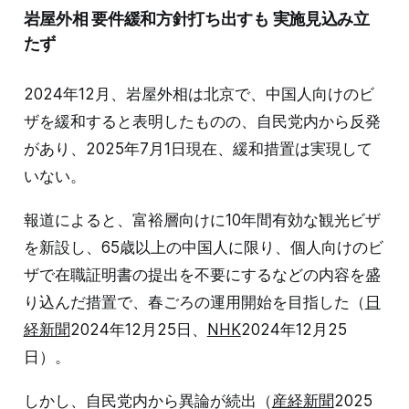
岩屋外相 要件緩和方針打ち出すも 実施見込み立
たず
2024年12月、岩屋外相は北京で、中国人向けのビ
ザを緩和すると表明したものの、自民党内から反発
があり、2025年7月1日現在、緩和措置は実現して
いない。
報道によると、富裕層向けに10年間有効な観光ビザ
を新設し、65歳以上の中国人に限り、個人向けのビ
ザで在職証明書の提出を不要にするなどの内容を盛
り込んだ措置で、春ごろの運用開始を目指した（
日
経新聞
2024年12月25日、
NHK
2024年12月25
日）。
しかし、自民党内から異論が続出（
産経新聞
2025