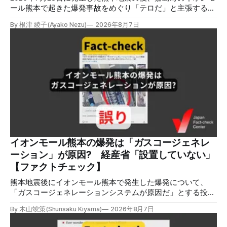
ール熊本で起きた爆発事故をめぐり「テロだ」と主張する投
稿が拡散しましたが、根拠不明です。経済産業省は漏洩した
By 根津 綾子(Ayako Nezu)
2026年8月7日
LPガスに着火した可能性に言及していますが、現時点で未解
明です。イオンは8月5日、外部専門家らによる事故調査委員
会を設置すると発表しました。 検証対象 拡散した言説 2026
年8月2日、イオンモール熊本の爆発がテロによるものだと主
張する投稿がＸで拡散した。 検証する理由 8月5日現在、投
稿は600回以上リポストされ、表示は19万件を超える。 同様
の情報の拡散量を調べるため、「熊本」「イオンモール」
「爆発」「テロ」など複数のキーワードを組み合わせてソー
シャル分析ツールMeltwaterで調べると、総投稿数は8月5日
までに約9900件あった(例1,2,3)。拡散のほとんどはXだ。 こ
れらの投稿は根拠を示していないが、「ガス爆発には見えな
いね」「これは 熊本を略奪する為のテロですよ」など、投
イオンモール熊本の爆発は「ガスコージェネレ
稿を真に受けたり、同調する反応が多い。「デマまたは不確
ーション」が原因? 経産省「設置していない」
定な情報を流すな」や「陰謀論だよ」などの指摘
【ファクトチェック】
熊本地震後にイオンモール熊本で発生した爆発について、
「ガスコージェネレーションシステムが原因だ」とする投稿
がXで拡散しましたが、誤りです。経済産業省は「ガスコー
By 木山竣策(Shunsaku Kiyama)
2026年8月7日
ジェネレーションやガス発電機は設置していないことを確認
している」と発表し、LPガスが原因だった可能性が高いと説