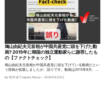
明しています。またイオンは5日、事故原因を調べる事故調
査委員会を設置すると発表しました。 検証対象 拡散した投
稿 イオンモール熊本で発生した爆発を受けて、Xでは、都市
ガスを燃料としてガスエンジンやガスタービンで発電し、排
熱を冷暖房などに利用する「ガスコージェネレーション」が
原因だとする投稿が拡散した（例1、例2）。 検証する理由
ソーシャルリスニングツールMeltwaterで調べると、これら
の投稿の表示回数は少なくとも合計194万回を超えている。
爆発の原因をめぐって、さまざまな根拠不明の情報が飛び交
っているため検証する。 検証過程 イオンモール熊本の爆発
鳩山由紀夫元首相が中国共産党に頭を下げた動
2026年7月28日午後16時27分ごろ、熊本県で震度7の地震が
画? 2015年に韓国の独立運動家らに謝罪したも
発生した。午後6時ごろ、嘉島町のショッピングセンター
の【ファクトチェック】
「イ
鳩山由紀夫元首相が中国共産党に頭を下げている動画だとい
う投稿が拡散しましたが、誤りです。動画は2015年8月、鳩
山氏が韓国・ソウル市の西大門刑務所跡を訪問し、韓国の独
By 根津 綾子(Ayako Nezu)
2026年8月6日
立運動家らに謝罪した映像です。中国共産党に対して頭を下
げている動画ではありません。 検証対象 拡散した言説 2026
年7月30日、「日本人がなぜ左翼を嫌うのか、考えたことは
ありますか？/ここに日本の左寄り首相だった鳩山由紀夫が
います。彼は2009年から2010年まで1年間務めました。/こ
のビデオでは、彼が中国を訪問中に中国共産党に対して恥じ