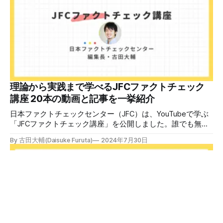
ファクトチェック講師養成講座 8月23日（日）開催分日本
ファクトチェックセンター（JFC）による講師養成講座で
す。 講師養成講座（オンラインで90分）を受講いただいた
後、修了課題を提出された方には、教室や職場などで利用可
能な教材の提... powered by Peatix : More than a
ticket.Peatix 受講条件はファクトチェッカー認定試験に合格
していること。講師養成講座は1回の受講で修了となりま
す。 受講生には教材を提供 デマや不確かな情報が蔓延する
中で、自衛策が求められています。「気をつけて」というだ
理論から実践まで学べるJFCファクトチェック
けでは、対策になりません。最初から騙されたい人はいませ
講座 20本の動画と記事を一挙紹介
ん。誰だって気をつけているのに、誤った情
日本ファクトチェックセンター（JFC）は、YouTubeで学ぶ
「JFCファクトチェック講座」を公開しました。誰でも無料
で視聴可能で、広がる偽・誤情報に対して自分で実践できる
By 古田大輔(Daisuke Furuta)
2024年7月30日
ファクトチェックやメディアリテラシーの知識を学ぶことが
できます。 理論編と実践編の中身 理論編では、偽・誤情報
の日本での影響を調べた2万人調査の紹介や、間違った情報
を信じてしまう背景にある人間のバイアス、大規模に拡散す
るSNSアルゴリズムなどを解説しています。 実践編では、画
像や動画や生成AIなど、偽・誤情報をどのように検証したら
良いかをJFCが検証してきた事例から具体的に学びます。
JFCファクトチェッカー認定試験を開始 2024年7月29日か