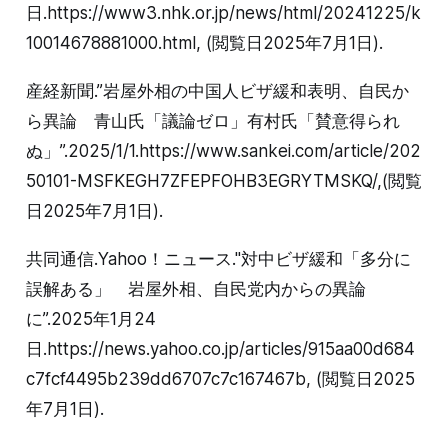
日.https://www3.nhk.or.jp/news/html/20241225/k
10014678881000.html, (閲覧日2025年7月1日).
産経新聞.”岩屋外相の中国人ビザ緩和表明、自民か
ら異論 青山氏「議論ゼロ」有村氏「賛意得られ
ぬ」”.2025/1/1.https://www.sankei.com/article/202
50101-MSFKEGH7ZFEPFOHB3EGRYTMSKQ/,(閲覧
日2025年7月1日).
共同通信.Yahoo！ニュース."対中ビザ緩和「多分に
誤解ある」 岩屋外相、自民党内からの異論
に”.2025年1月24
日.https://news.yahoo.co.jp/articles/915aa00d684
c7fcf4495b239dd6707c7c167467b, (閲覧日2025
年7月1日).