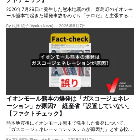
師養成講座（オ
2026年7月28日に発生した熊本地震の後、嘉島町のイオンモ
ール熊本で起きた爆発事故をめぐり「テロだ」と主張する投
稿が拡散しましたが、根拠不明です。経済産業省は漏洩した
By 根津 綾子(Ayako Nezu)
2026年8月7日
LPガスに着火した可能性に言及していますが、現時点で未解
明です。イオンは8月5日、外部専門家らによる事故調査委員
会を設置すると発表しました。 検証対象 拡散した言説 2026
年8月2日、イオンモール熊本の爆発がテロによるものだと主
張する投稿がＸで拡散した。 検証する理由 8月5日現在、投
稿は600回以上リポストされ、表示は19万件を超える。 同様
の情報の拡散量を調べるため、「熊本」「イオンモール」
「爆発」「テロ」など複数のキーワードを組み合わせてソー
シャル分析ツールMeltwaterで調べると、総投稿数は8月5日
までに約9900件あった(例1,2,3)。拡散のほとんどはXだ。 こ
れらの投稿は根拠を示していないが、「ガス爆発には見えな
いね」「これは 熊本を略奪する為のテロですよ」など、投
イオンモール熊本の爆発は「ガスコージェネレ
稿を真に受けたり、同調する反応が多い。「デマまたは不確
ーション」が原因? 経産省「設置していない」
定な情報を流すな」や「陰謀論だよ」などの指摘
【ファクトチェック】
熊本地震後にイオンモール熊本で発生した爆発について、
「ガスコージェネレーションシステムが原因だ」とする投稿
がXで拡散しましたが、誤りです。経済産業省は「ガスコー
By 木山竣策(Shunsaku Kiyama)
2026年8月7日