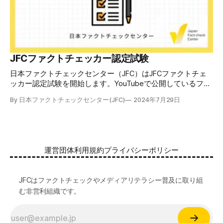
良いかをJFCが検証してきた事例から具体的に学びます。
JFCファクトチェッカー認定試験を開始 2024年7月29日か
ら、これらの内容について習熟度を確認するJFCファクトチ
ェッカー認定試験を開始します。誰でもいつでも受験可能で
す（2024年度中は受験料1000円、2025年度から2000円）。
合格者には様々な技能をデジタル証明するオープンバッジ・
JFCファクトチェッカー認定試験
ネットワークを活用して、JFCファクトチェッカーの認定証
日本ファクトチェックセンター（JFC）はJFCファクトチェ
を発行します。 JFCファクトチェッカー認定試験
ッカー認定試験を開始します。YouTubeで公開しているファ
クトチェック講座から出題し、合格者に認定証を授与しま
By 日本ファクトチェックセンター(JFC)
2024年7月29日
す。 拡散する偽・誤情報から身を守るために 偽・誤情報の
拡散は増える一方で、皆さんが日常的に使用しているSNSや
動画プラットフォームに蔓延しています。偽広告や偽サイト
へのリンクなどによる詐欺被害も広がっています。 JFCが国
際大学グロコムと実施した調査では、実際に拡散した偽・誤
運営団体
利用規約
プライバシーポリシー
情報を51.5%の割合で「正しいと思う」と答え、「誤ってい
る」と気づけたのは14.5%でした。 自分が目にする情報に大
量に間違っているものがある。そして、誰もが持つバイアス
JFCはファクトチェックやメディアリテラシー普及に取り組
によって、それが自分の感覚に近ければ「正しい」と受け取
む非営利組織です。
る傾向がある。インターネットはその傾向を増幅する。 だ
からこそ、ファクトチェックやメディアリテラシーに関する
知識が誰にとっても必須です。 JFCファクトチェック講座と