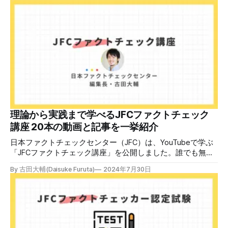
認定バッジと教室や職場などで利用可能な教材を提供しま
す。 次回の開講は8月23日（日）午後4時~5時30分で、お申
し込みはこちら。 日本ファクトチェックセンター（JFC）
ファクトチェック講師養成講座 8月23日（日）開催分日本
ファクトチェックセンター（JFC）による講師養成講座で
す。 講師養成講座（オンラインで90分）を受講いただいた
後、修了課題を提出された方には、教室や職場などで利用可
能な教材の提... powered by Peatix : More than a
ticket.Peatix 受講条件はファクトチェッカー認定試験に合格
していること。講師養成講座は1回の受講で修了となりま
す。 受講生には教材を提供 デマや不確かな情報が蔓延する
中で、自衛策が求められています。「気をつけて」というだ
理論から実践まで学べるJFCファクトチェック
けでは、対策になりません。最初から騙されたい人はいませ
講座 20本の動画と記事を一挙紹介
ん。誰だって気をつけているのに、誤った情
日本ファクトチェックセンター（JFC）は、YouTubeで学ぶ
「JFCファクトチェック講座」を公開しました。誰でも無料
で視聴可能で、広がる偽・誤情報に対して自分で実践できる
By 古田大輔(Daisuke Furuta)
2024年7月30日
ファクトチェックやメディアリテラシーの知識を学ぶことが
できます。 理論編と実践編の中身 理論編では、偽・誤情報
の日本での影響を調べた2万人調査の紹介や、間違った情報
を信じてしまう背景にある人間のバイアス、大規模に拡散す
るSNSアルゴリズムなどを解説しています。 実践編では、画
像や動画や生成AIなど、偽・誤情報をどのように検証したら