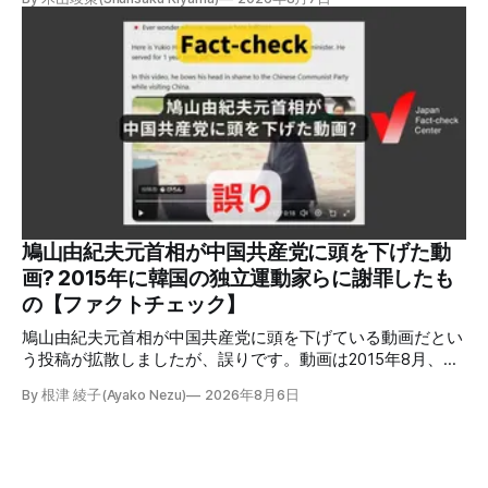
ジェネレーションやガス発電機は設置していないことを確認
している」と発表し、LPガスが原因だった可能性が高いと説
明しています。またイオンは5日、事故原因を調べる事故調
査委員会を設置すると発表しました。 検証対象 拡散した投
稿 イオンモール熊本で発生した爆発を受けて、Xでは、都市
ガスを燃料としてガスエンジンやガスタービンで発電し、排
熱を冷暖房などに利用する「ガスコージェネレーション」が
原因だとする投稿が拡散した（例1、例2）。 検証する理由
ソーシャルリスニングツールMeltwaterで調べると、これら
の投稿の表示回数は少なくとも合計194万回を超えている。
爆発の原因をめぐって、さまざまな根拠不明の情報が飛び交
っているため検証する。 検証過程 イオンモール熊本の爆発
鳩山由紀夫元首相が中国共産党に頭を下げた動
2026年7月28日午後16時27分ごろ、熊本県で震度7の地震が
画? 2015年に韓国の独立運動家らに謝罪したも
発生した。午後6時ごろ、嘉島町のショッピングセンター
の【ファクトチェック】
「イ
鳩山由紀夫元首相が中国共産党に頭を下げている動画だとい
う投稿が拡散しましたが、誤りです。動画は2015年8月、鳩
山氏が韓国・ソウル市の西大門刑務所跡を訪問し、韓国の独
By 根津 綾子(Ayako Nezu)
2026年8月6日
立運動家らに謝罪した映像です。中国共産党に対して頭を下
げている動画ではありません。 検証対象 拡散した言説 2026
年7月30日、「日本人がなぜ左翼を嫌うのか、考えたことは
ありますか？/ここに日本の左寄り首相だった鳩山由紀夫が