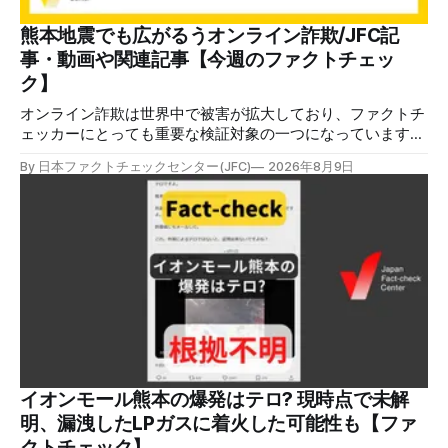
熊本地震でも広がるうオンライン詐欺/JFC記
事・動画や関連記事【今週のファクトチェッ
ク】
オンライン詐欺は世界中で被害が拡大しており、ファクトチ
ェッカーにとっても重要な検証対象の一つになっています。
熊本地震をめぐっても、寄付金詐欺や目立つ投稿に詐欺サイ
By 日本ファクトチェックセンター(JFC)
2026年8月9日
トへのリンクを貼るなどの手口が複数確認されています。
✉️日本ファクトチェックセンター（JFC）がこの1週間に出
した記事を中心に、その他のメディアも含めて、ファクトチ
ェックや偽情報関連の情報をまとめました。同じ内容をニュ
ースレターでも配信しています。登録はこちら。 今週のお
知らせ JFCファクトチェック講師養成講座 申込はこちら 日
本ファクトチェックセンター（JFC）は、ファクトチェック
やメディア情報リテラシーに関する講師養成講座を月に1度
開催しています。講座はオンラインで90分間。修了者には認
定バッジと教室や職場などで利用可能な教材を提供します。
次回の開講は8月23日（日）午後4時~5時30分で、お申し込
みはこちら。 日本ファクトチェックセンター（JFC） ファ
イオンモール熊本の爆発はテロ? 現時点で未解
クトチェック講師養成講座 8月23日（日）開催分日本ファ
明、漏洩したLPガスに着火した可能性も【ファ
クトチェックセンター（JFC）による講師養成講座です。 講
クトチェック】