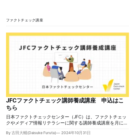
います。彼は2009年から2010年まで1年間務めました。/こ
のビデオでは、彼が中国を訪問中に中国共産党に対して恥じ
らいながら頭を下げています」という英文付きの動画がXで
拡散した。 検証する理由 8月6日現在、投稿は200回以上リ
ファクトチェック講座
ポストされ、表示は20万件を超える。 投稿には「私の日本
語力が衰えていたら申し訳ないですが、動画に『韓国』と書
いてあるように見えます」などの英語の指摘もあるが、「日
本が犯した残虐行為を謝罪するのは悪いことだと思わない」
「共産主義者に恥じて頭を下げるべき人はいない」など、拡
散した投稿を真に受けた反応も多いため検証する。 検証過
程 動
JFCファクトチェック講師養成講座 申込はこ
ちら
日本ファクトチェックセンター（JFC）は、ファクトチェッ
クやメディア情報リテラシーに関する講師養成講座を月に1
度開催しています。講座はオンラインで90分間。修了者には
By 古田大輔(Daisuke Furuta)
2024年10月31日