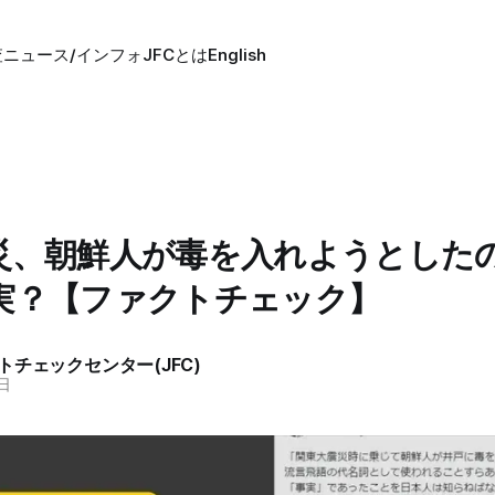
査
ニュース/インフォ
JFCとは
English
災、朝鮮人が毒を入れようとした
実？【ファクトチェック】
トチェックセンター(JFC)
8日