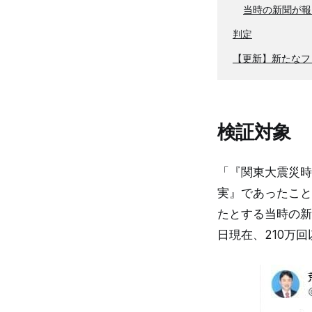
当時の新聞が報
判定
【更新】新たなフ
検証対象
「『関東大震災時
実』であったこと
たとする当時の新
日現在、210万