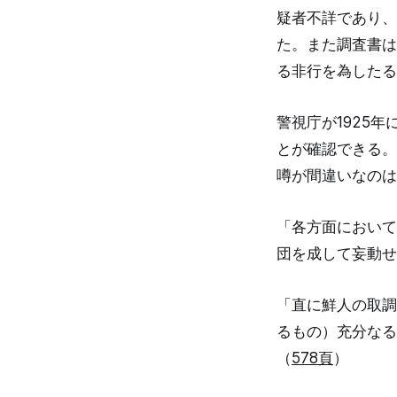
疑者不詳であり、
た。また調査書は
る非行を為したる
警視庁が1925年
とが確認できる。
噂が間違いなのは
「各方面において
団を成して妄動せ
「直に鮮人の取調
るもの）充分なる
（
578頁
）