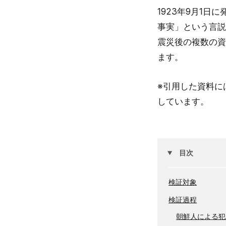
1923年9月1
事実」という言説
震災後の複数の資
ます。
※引用した資料に
しています。
目次
検証対象
検証過程
朝鮮人による犯