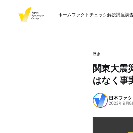
ホーム
ファクトチェック
解説
講座
調
歴史
関東大震
はなく事
日本ファク
2023年9月