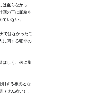
には至らなかっ
計画の下に脈絡あ
めていない。
実ではなかったこ
人に関する犯罪の
疑はしく、殊に集
証明する根拠とな
明（せんめい）」