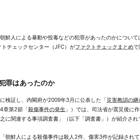
朝鮮人による暴動や投毒などの犯罪があったのかについては
クトチェックセンター（JFC）が
ファクトチェックまとめ
で
犯罪はあったのか
に検証し、内閣府が2009年3月に公表した「
災害教訓の継
4章第2節「
殺傷事件の発生
」）では、司法省が震災後に作
之に関連する事項調査書」（以下「調査書」）が紹介され
「朝鮮人による殺傷事件は殺人2件、傷害3件が記録され