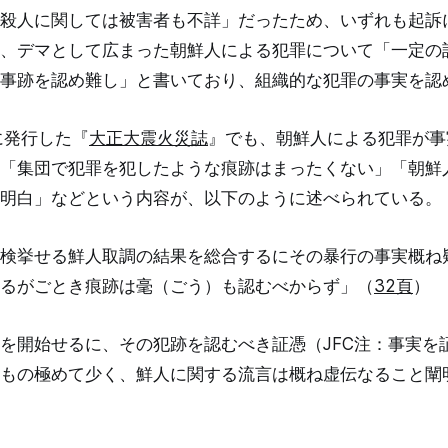
殺人に関しては被害者も不詳」だったため、いずれも起訴
、デマとして広まった朝鮮人による犯罪について「一定の
事跡を認め難し」と書いており、組織的な犯罪の事実を認
に発行した『
大正大震火災誌
』でも、朝鮮人による犯罪が事
「集団で犯罪を犯したような痕跡はまったくない」「朝鮮
明白」などという内容が、以下のように述べられている。
検挙せる鮮人取調の結果を総合するにその暴行の事実概ね
るがごとき痕跡は毫（ごう）も認むべからず」（
32頁
）
を開始せるに、その犯跡を認むべき証憑（JFC注：事実を
もの極めて少く、鮮人に関する流言は概ね虚伝なること闡