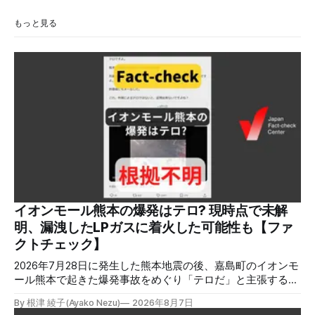
もっと見る
イオンモール熊本の爆発はテロ? 現時点で未解
明、漏洩したLPガスに着火した可能性も【ファ
クトチェック】
2026年7月28日に発生した熊本地震の後、嘉島町のイオンモ
ール熊本で起きた爆発事故をめぐり「テロだ」と主張する投
稿が拡散しましたが、根拠不明です。経済産業省は漏洩した
By 根津 綾子(Ayako Nezu)
2026年8月7日
LPガスに着火した可能性に言及していますが、現時点で未解