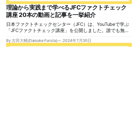
中で、自衛策が求められています。「気をつけて」というだ
理論から実践まで学べるJFCファクトチェック
けでは、対策になりません。最初から騙されたい人はいませ
講座 20本の動画と記事を一挙紹介
ん。誰だって気をつけているのに、誤った情
日本ファクトチェックセンター（JFC）は、YouTubeで学ぶ
「JFCファクトチェック講座」を公開しました。誰でも無料
で視聴可能で、広がる偽・誤情報に対して自分で実践できる
By 古田大輔(Daisuke Furuta)
2024年7月30日
ファクトチェックやメディアリテラシーの知識を学ぶことが
できます。 理論編と実践編の中身 理論編では、偽・誤情報
の日本での影響を調べた2万人調査の紹介や、間違った情報
を信じてしまう背景にある人間のバイアス、大規模に拡散す
るSNSアルゴリズムなどを解説しています。 実践編では、画
像や動画や生成AIなど、偽・誤情報をどのように検証したら
良いかをJFCが検証してきた事例から具体的に学びます。
JFCファクトチェッカー認定試験を開始 2024年7月29日か
ら、これらの内容について習熟度を確認するJFCファクトチ
ェッカー認定試験を開始します。誰でもいつでも受験可能で
す（2024年度中は受験料1000円、2025年度から2000円）。
合格者には様々な技能をデジタル証明するオープンバッジ・
JFCファクトチェッカー認定試験
ネットワークを活用して、JFCファクトチェッカーの認定証
日本ファクトチェックセンター（JFC）はJFCファクトチェ
を発行します。 JFCファクトチェッカー認定試験
ッカー認定試験を開始します。YouTubeで公開しているファ
クトチェック講座から出題し、合格者に認定証を授与しま
By 日本ファクトチェックセンター(JFC)
2024年7月29日