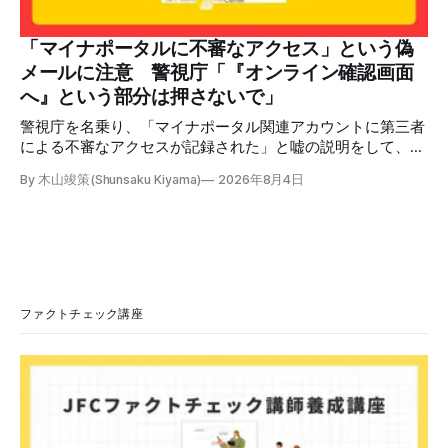
語力が衰えていたら申し訳ないですが、動画に『韓国』と書
いてあるように見えます」などの英語の指摘もあるが、「日
本が犯した残虐行為を謝罪するのは悪いことだと思わない」
「マイナポータルに不審なアクセス」という偽
「共産主義者に恥じて頭を下げるべき人はいない」など、拡
メールに注意 警視庁「『オンライン確認画面
散した投稿を真に受けた反応も多いため検証する。 検証過
へ』という部分は押さないで」
程 動
警視庁を名乗り、「マイナポータル関連アカウントに第三者
による不審なアクセスが記録された」と嘘の説明をして、リ
ンクへ誘導する偽メールが出回っています。警視庁は公式X
By 木山竣策(Shunsaku Kiyama)
2026年8月4日
で、メール内のリンクを押さないようにと注意を呼びかけて
います。 SNSで「不審なメールが届いた」との報告が相次ぐ
2026年7月ごろから「警視庁サイバーセキュリティ対策本
部」を名乗るメールが届いたという投稿がX（旧Twitter）上
で複数確認できる(例1、例2、例3)。 偽メールの件名は
「【警視庁】マイナポータル：不審なアクセスの確認」。本
文には「警視庁サイバーセキュリティ対策本部」「通知番
ファクトチェック講座
号：MN-2026-●●●」「マイナポータル関連アカウント
に、第三者による不審なアクセスが記録されました」「お客
様のメールアドレスと一致しています」と記している。 そ
のうえで「2026年8月2日（日）23:59までに、ご本人操作か
どうかご確認ください」などと「オンライン確認画面へ」と
いうリンクをクリックするよう誘導している。 本文には、
警視庁の住所（東京都千代田区霞が関2-1-1）も書かれてい