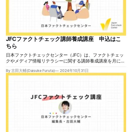
る。 しかし、
JFCファクトチェック講師養成講座 申込はこ
ちら
日本ファクトチェックセンター（JFC）は、ファクトチェッ
クやメディア情報リテラシーに関する講師養成講座を月に1
度開催しています。講座はオンラインで90分間。修了者には
By 古田大輔(Daisuke Furuta)
2024年10月31日
認定バッジと教室や職場などで利用可能な教材を提供しま
す。 次回の開講は8月23日（日）午後4時~5時30分で、お申
し込みはこちら。 日本ファクトチェックセンター（JFC）
ファクトチェック講師養成講座 8月23日（日）開催分日本
ファクトチェックセンター（JFC）による講師養成講座で
す。 講師養成講座（オンラインで90分）を受講いただいた
後、修了課題を提出された方には、教室や職場などで利用可
能な教材の提... powered by Peatix : More than a
ticket.Peatix 受講条件はファクトチェッカー認定試験に合格
していること。講師養成講座は1回の受講で修了となりま
す。 受講生には教材を提供 デマや不確かな情報が蔓延する