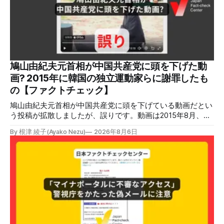
ガスを燃料としてガスエンジンやガスタービンで発電し、排
熱を冷暖房などに利用する「ガスコージェネレーション」が
原因だとする投稿が拡散した（例1、例2）。 検証する理由
ソーシャルリスニングツールMeltwaterで調べると、これら
の投稿の表示回数は少なくとも合計194万回を超えている。
爆発の原因をめぐって、さまざまな根拠不明の情報が飛び交
っているため検証する。 検証過程 イオンモール熊本の爆発
鳩山由紀夫元首相が中国共産党に頭を下げた動
2026年7月28日午後16時27分ごろ、熊本県で震度7の地震が
画? 2015年に韓国の独立運動家らに謝罪したも
発生した。午後6時ごろ、嘉島町のショッピングセンター
の【ファクトチェック】
「イ
鳩山由紀夫元首相が中国共産党に頭を下げている動画だとい
う投稿が拡散しましたが、誤りです。動画は2015年8月、鳩
山氏が韓国・ソウル市の西大門刑務所跡を訪問し、韓国の独
By 根津 綾子(Ayako Nezu)
2026年8月6日
立運動家らに謝罪した映像です。中国共産党に対して頭を下
げている動画ではありません。 検証対象 拡散した言説 2026
年7月30日、「日本人がなぜ左翼を嫌うのか、考えたことは
ありますか？/ここに日本の左寄り首相だった鳩山由紀夫が
います。彼は2009年から2010年まで1年間務めました。/こ
のビデオでは、彼が中国を訪問中に中国共産党に対して恥じ
らいながら頭を下げています」という英文付きの動画がXで
拡散した。 検証する理由 8月6日現在、投稿は200回以上リ
ポストされ、表示は20万件を超える。 投稿には「私の日本