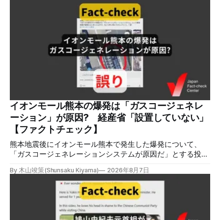
明です。イオンは8月5日、外部専門家らによる事故調査委員
会を設置すると発表しました。 検証対象 拡散した言説 2026
年8月2日、イオンモール熊本の爆発がテロによるものだと主
張する投稿がＸで拡散した。 検証する理由 8月5日現在、投
稿は600回以上リポストされ、表示は19万件を超える。 同様
の情報の拡散量を調べるため、「熊本」「イオンモール」
「爆発」「テロ」など複数のキーワードを組み合わせてソー
シャル分析ツールMeltwaterで調べると、総投稿数は8月5日
までに約9900件あった(例1,2,3)。拡散のほとんどはXだ。 こ
れらの投稿は根拠を示していないが、「ガス爆発には見えな
いね」「これは 熊本を略奪する為のテロですよ」など、投
イオンモール熊本の爆発は「ガスコージェネレ
稿を真に受けたり、同調する反応が多い。「デマまたは不確
ーション」が原因? 経産省「設置していない」
定な情報を流すな」や「陰謀論だよ」などの指摘
【ファクトチェック】
熊本地震後にイオンモール熊本で発生した爆発について、
「ガスコージェネレーションシステムが原因だ」とする投稿
がXで拡散しましたが、誤りです。経済産業省は「ガスコー
By 木山竣策(Shunsaku Kiyama)
2026年8月7日
ジェネレーションやガス発電機は設置していないことを確認
している」と発表し、LPガスが原因だった可能性が高いと説
明しています。またイオンは5日、事故原因を調べる事故調
査委員会を設置すると発表しました。 検証対象 拡散した投
稿 イオンモール熊本で発生した爆発を受けて、Xでは、都市