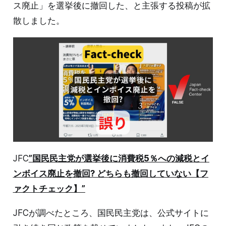
ス廃止」を選挙後に撤回した、と主張する投稿が拡
散しました。
JFC
”
国民民主党が選挙後に消費税5％への減税とイ
ンボイス廃止を撤回? どちらも撤回していない【フ
ァクトチェック】”
JFCが調べたところ、国民民主党は、公式サイトに