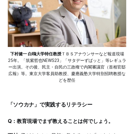
下村健一 白鴎大学特任教授
ＴＢＳアナウンサーなど報道現場
25年。「筑紫哲也NEWS23」「サタデーずばッと」等レギュラ
ー出演。その後、民主・自民の三政権で内閣審議官（首相官邸
広報）等。東京大学客員助教授、慶應義塾大学特別招聘教授な
どを歴任
「ソウカナ」で実践するリテラシー
Q：教育現場でまず教えることは何でしょう。