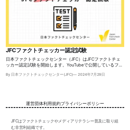
を信じてしまう背景にある人間のバイアス、大規模に拡散す
るSNSアルゴリズムなどを解説しています。 実践編では、画
像や動画や生成AIなど、偽・誤情報をどのように検証したら
良いかをJFCが検証してきた事例から具体的に学びます。
JFCファクトチェッカー認定試験を開始 2024年7月29日か
ら、これらの内容について習熟度を確認するJFCファクトチ
ェッカー認定試験を開始します。誰でもいつでも受験可能で
す（2024年度中は受験料1000円、2025年度から2000円）。
合格者には様々な技能をデジタル証明するオープンバッジ・
JFCファクトチェッカー認定試験
ネットワークを活用して、JFCファクトチェッカーの認定証
日本ファクトチェックセンター（JFC）はJFCファクトチェ
を発行します。 JFCファクトチェッカー認定試験
ッカー認定試験を開始します。YouTubeで公開しているファ
クトチェック講座から出題し、合格者に認定証を授与しま
By 日本ファクトチェックセンター(JFC)
2024年7月29日
す。 拡散する偽・誤情報から身を守るために 偽・誤情報の
拡散は増える一方で、皆さんが日常的に使用しているSNSや
動画プラットフォームに蔓延しています。偽広告や偽サイト
へのリンクなどによる詐欺被害も広がっています。 JFCが国
際大学グロコムと実施した調査では、実際に拡散した偽・誤
運営団体
利用規約
プライバシーポリシー
情報を51.5%の割合で「正しいと思う」と答え、「誤ってい
る」と気づけたのは14.5%でした。 自分が目にする情報に大
量に間違っているものがある。そして、誰もが持つバイアス
JFCはファクトチェックやメディアリテラシー普及に取り組
によって、それが自分の感覚に近ければ「正しい」と受け取
む非営利組織です。
る傾向がある。インターネットはその傾向を増幅する。 だ