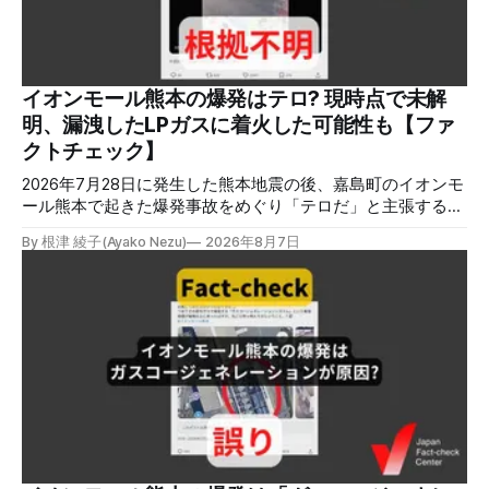
イオンモール熊本の爆発はテロ? 現時点で未解
明、漏洩したLPガスに着火した可能性も【ファ
クトチェック】
2026年7月28日に発生した熊本地震の後、嘉島町のイオンモ
ール熊本で起きた爆発事故をめぐり「テロだ」と主張する投
稿が拡散しましたが、根拠不明です。経済産業省は漏洩した
By 根津 綾子(Ayako Nezu)
2026年8月7日
LPガスに着火した可能性に言及していますが、現時点で未解
明です。イオンは8月5日、外部専門家らによる事故調査委員
会を設置すると発表しました。 検証対象 拡散した言説 2026
年8月2日、イオンモール熊本の爆発がテロによるものだと主
張する投稿がＸで拡散した。 検証する理由 8月5日現在、投
稿は600回以上リポストされ、表示は19万件を超える。 同様
の情報の拡散量を調べるため、「熊本」「イオンモール」
「爆発」「テロ」など複数のキーワードを組み合わせてソー
シャル分析ツールMeltwaterで調べると、総投稿数は8月5日
までに約9900件あった(例1,2,3)。拡散のほとんどはXだ。 こ
れらの投稿は根拠を示していないが、「ガス爆発には見えな