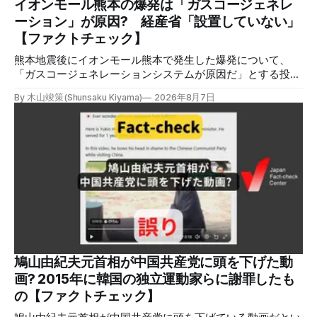
いね」「これは 熊本を略奪する為のテロですよ」など、投
イオンモール熊本の爆発は「ガスコージェネレ
稿を真に受けたり、同調する反応が多い。「デマまたは不確
ーション」が原因? 経産省「設置していない」
定な情報を流すな」や「陰謀論だよ」などの指摘
【ファクトチェック】
熊本地震後にイオンモール熊本で発生した爆発について、
「ガスコージェネレーションシステムが原因だ」とする投稿
がXで拡散しましたが、誤りです。経済産業省は「ガスコー
By 木山竣策(Shunsaku Kiyama)
2026年8月7日
ジェネレーションやガス発電機は設置していないことを確認
している」と発表し、LPガスが原因だった可能性が高いと説
明しています。またイオンは5日、事故原因を調べる事故調
査委員会を設置すると発表しました。 検証対象 拡散した投
稿 イオンモール熊本で発生した爆発を受けて、Xでは、都市
ガスを燃料としてガスエンジンやガスタービンで発電し、排
熱を冷暖房などに利用する「ガスコージェネレーション」が
原因だとする投稿が拡散した（例1、例2）。 検証する理由
ソーシャルリスニングツールMeltwaterで調べると、これら
の投稿の表示回数は少なくとも合計194万回を超えている。
爆発の原因をめぐって、さまざまな根拠不明の情報が飛び交
っているため検証する。 検証過程 イオンモール熊本の爆発
鳩山由紀夫元首相が中国共産党に頭を下げた動
2026年7月28日午後16時27分ごろ、熊本県で震度7の地震が
画? 2015年に韓国の独立運動家らに謝罪したも
発生した。午後6時ごろ、嘉島町のショッピングセンター
の【ファクトチェック】
「イ