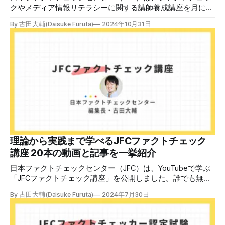
クやメディア情報リテラシーに関する講師養成講座を月に1
度開催しています。講座はオンラインで90分間。修了者には
By 古田大輔(Daisuke Furuta)
2024年10月31日
認定バッジと教室や職場などで利用可能な教材を提供しま
す。 次回の開講は8月23日（日）午後4時~5時30分で、お申
し込みはこちら。 日本ファクトチェックセンター（JFC）
ファクトチェック講師養成講座 8月23日（日）開催分日本
ファクトチェックセンター（JFC）による講師養成講座で
す。 講師養成講座（オンラインで90分）を受講いただいた
後、修了課題を提出された方には、教室や職場などで利用可
能な教材の提... powered by Peatix : More than a
ticket.Peatix 受講条件はファクトチェッカー認定試験に合格
していること。講師養成講座は1回の受講で修了となりま
す。 受講生には教材を提供 デマや不確かな情報が蔓延する
中で、自衛策が求められています。「気をつけて」というだ
理論から実践まで学べるJFCファクトチェック
けでは、対策になりません。最初から騙されたい人はいませ
講座 20本の動画と記事を一挙紹介
ん。誰だって気をつけているのに、誤った情
日本ファクトチェックセンター（JFC）は、YouTubeで学ぶ
「JFCファクトチェック講座」を公開しました。誰でも無料
で視聴可能で、広がる偽・誤情報に対して自分で実践できる
By 古田大輔(Daisuke Furuta)
2024年7月30日
ファクトチェックやメディアリテラシーの知識を学ぶことが
できます。 理論編と実践編の中身 理論編では、偽・誤情報
の日本での影響を調べた2万人調査の紹介や、間違った情報