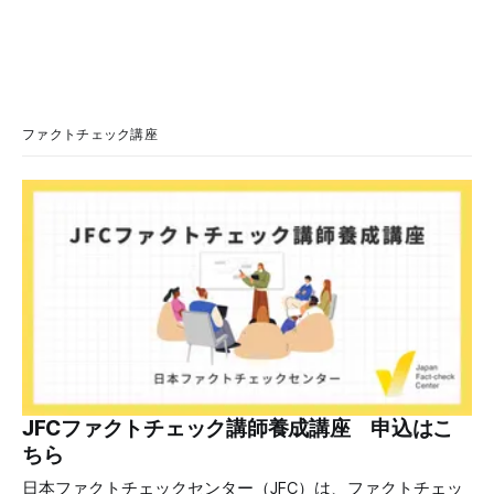
2026年7月ごろから「警視庁サイバーセキュリティ対策本
部」を名乗るメールが届いたという投稿がX（旧Twitter）上
で複数確認できる(例1、例2、例3)。 偽メールの件名は
「【警視庁】マイナポータル：不審なアクセスの確認」。本
文には「警視庁サイバーセキュリティ対策本部」「通知番
号：MN-2026-●●●」「マイナポータル関連アカウント
ファクトチェック講座
に、第三者による不審なアクセスが記録されました」「お客
様のメールアドレスと一致しています」と記している。 そ
のうえで「2026年8月2日（日）23:59までに、ご本人操作か
どうかご確認ください」などと「オンライン確認画面へ」と
いうリンクをクリックするよう誘導している。 本文には、
警視庁の住所（東京都千代田区霞が関2-1-1）も書かれてい
る。 しかし、
JFCファクトチェック講師養成講座 申込はこ
ちら
日本ファクトチェックセンター（JFC）は、ファクトチェッ