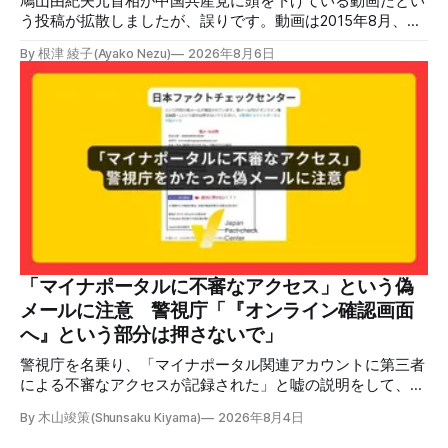
鳩山由紀夫元首相が中国共産党に頭を下げている動画だとい
う投稿が拡散しましたが、誤りです。動画は2015年8月、鳩
山氏が韓国・ソウル市の西大門刑務所跡を訪問し、韓国の独
By 根津 綾子(Ayako Nezu)
2026年8月6日
立運動家らに謝罪した映像です。中国共産党に対して頭を下
げている動画ではありません。 検証対象 拡散した言説 2026
年7月30日、「日本人がなぜ左翼を嫌うのか、考えたことは
ありますか？/ここに日本の左寄り首相だった鳩山由紀夫が
います。彼は2009年から2010年まで1年間務めました。/こ
のビデオでは、彼が中国を訪問中に中国共産党に対して恥じ
らいながら頭を下げています」という英文付きの動画がXで
拡散した。 検証する理由 8月6日現在、投稿は200回以上リ
ポストされ、表示は20万件を超える。 投稿には「私の日本
語力が衰えていたら申し訳ないですが、動画に『韓国』と書
いてあるように見えます」などの英語の指摘もあるが、「日
本が犯した残虐行為を謝罪するのは悪いことだと思わない」
「マイナポータルに不審なアクセス」という偽
「共産主義者に恥じて頭を下げるべき人はいない」など、拡
メールに注意 警視庁「『オンライン確認画面
散した投稿を真に受けた反応も多いため検証する。 検証過
へ』という部分は押さないで」
程 動
警視庁を名乗り、「マイナポータル関連アカウントに第三者
による不審なアクセスが記録された」と嘘の説明をして、リ
ンクへ誘導する偽メールが出回っています。警視庁は公式X
By 木山竣策(Shunsaku Kiyama)
2026年8月4日
で、メール内のリンクを押さないようにと注意を呼びかけて
います。 SNSで「不審なメールが届いた」との報告が相次ぐ