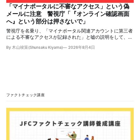
本が犯した残虐行為を謝罪するのは悪いことだと思わない」
「マイナポータルに不審なアクセス」という偽
「共産主義者に恥じて頭を下げるべき人はいない」など、拡
メールに注意 警視庁「『オンライン確認画面
散した投稿を真に受けた反応も多いため検証する。 検証過
へ』という部分は押さないで」
程 動
警視庁を名乗り、「マイナポータル関連アカウントに第三者
による不審なアクセスが記録された」と嘘の説明をして、リ
ンクへ誘導する偽メールが出回っています。警視庁は公式X
By 木山竣策(Shunsaku Kiyama)
2026年8月4日
で、メール内のリンクを押さないようにと注意を呼びかけて
います。 SNSで「不審なメールが届いた」との報告が相次ぐ
2026年7月ごろから「警視庁サイバーセキュリティ対策本
部」を名乗るメールが届いたという投稿がX（旧Twitter）上
で複数確認できる(例1、例2、例3)。 偽メールの件名は
「【警視庁】マイナポータル：不審なアクセスの確認」。本
文には「警視庁サイバーセキュリティ対策本部」「通知番
号：MN-2026-●●●」「マイナポータル関連アカウント
ファクトチェック講座
に、第三者による不審なアクセスが記録されました」「お客
様のメールアドレスと一致しています」と記している。 そ
のうえで「2026年8月2日（日）23:59までに、ご本人操作か
どうかご確認ください」などと「オンライン確認画面へ」と
いうリンクをクリックするよう誘導している。 本文には、
警視庁の住所（東京都千代田区霞が関2-1-1）も書かれてい
る。 しかし、