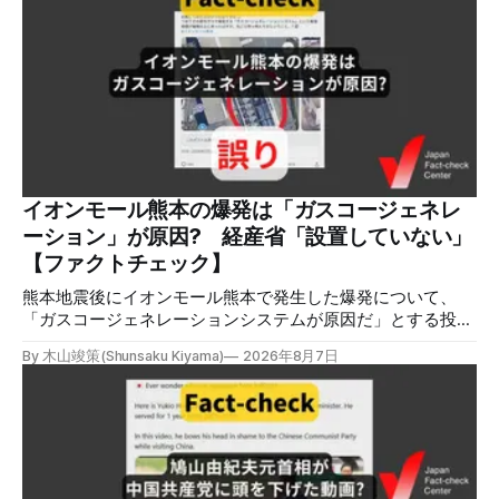
会を設置すると発表しました。 検証対象 拡散した言説 2026
年8月2日、イオンモール熊本の爆発がテロによるものだと主
張する投稿がＸで拡散した。 検証する理由 8月5日現在、投
稿は600回以上リポストされ、表示は19万件を超える。 同様
の情報の拡散量を調べるため、「熊本」「イオンモール」
「爆発」「テロ」など複数のキーワードを組み合わせてソー
シャル分析ツールMeltwaterで調べると、総投稿数は8月5日
までに約9900件あった(例1,2,3)。拡散のほとんどはXだ。 こ
れらの投稿は根拠を示していないが、「ガス爆発には見えな
いね」「これは 熊本を略奪する為のテロですよ」など、投
イオンモール熊本の爆発は「ガスコージェネレ
稿を真に受けたり、同調する反応が多い。「デマまたは不確
ーション」が原因? 経産省「設置していない」
定な情報を流すな」や「陰謀論だよ」などの指摘
【ファクトチェック】
熊本地震後にイオンモール熊本で発生した爆発について、
「ガスコージェネレーションシステムが原因だ」とする投稿
がXで拡散しましたが、誤りです。経済産業省は「ガスコー
By 木山竣策(Shunsaku Kiyama)
2026年8月7日
ジェネレーションやガス発電機は設置していないことを確認
している」と発表し、LPガスが原因だった可能性が高いと説
明しています。またイオンは5日、事故原因を調べる事故調
査委員会を設置すると発表しました。 検証対象 拡散した投
稿 イオンモール熊本で発生した爆発を受けて、Xでは、都市
ガスを燃料としてガスエンジンやガスタービンで発電し、排
熱を冷暖房などに利用する「ガスコージェネレーション」が