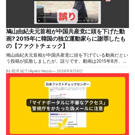
原因だとする投稿が拡散した（例1、例2）。 検証する理由
ソーシャルリスニングツールMeltwaterで調べると、これら
の投稿の表示回数は少なくとも合計194万回を超えている。
爆発の原因をめぐって、さまざまな根拠不明の情報が飛び交
っているため検証する。 検証過程 イオンモール熊本の爆発
鳩山由紀夫元首相が中国共産党に頭を下げた動
2026年7月28日午後16時27分ごろ、熊本県で震度7の地震が
画? 2015年に韓国の独立運動家らに謝罪したも
発生した。午後6時ごろ、嘉島町のショッピングセンター
の【ファクトチェック】
「イ
鳩山由紀夫元首相が中国共産党に頭を下げている動画だとい
う投稿が拡散しましたが、誤りです。動画は2015年8月、鳩
山氏が韓国・ソウル市の西大門刑務所跡を訪問し、韓国の独
By 根津 綾子(Ayako Nezu)
2026年8月6日
立運動家らに謝罪した映像です。中国共産党に対して頭を下
げている動画ではありません。 検証対象 拡散した言説 2026
年7月30日、「日本人がなぜ左翼を嫌うのか、考えたことは
ありますか？/ここに日本の左寄り首相だった鳩山由紀夫が
います。彼は2009年から2010年まで1年間務めました。/こ
のビデオでは、彼が中国を訪問中に中国共産党に対して恥じ
らいながら頭を下げています」という英文付きの動画がXで
拡散した。 検証する理由 8月6日現在、投稿は200回以上リ
ポストされ、表示は20万件を超える。 投稿には「私の日本
語力が衰えていたら申し訳ないですが、動画に『韓国』と書
いてあるように見えます」などの英語の指摘もあるが、「日