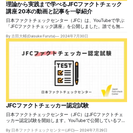
中で、自衛策が求められています。「気をつけて」というだ
理論から実践まで学べるJFCファクトチェック
けでは、対策になりません。最初から騙されたい人はいませ
講座 20本の動画と記事を一挙紹介
ん。誰だって気をつけているのに、誤った情
日本ファクトチェックセンター（JFC）は、YouTubeで学ぶ
「JFCファクトチェック講座」を公開しました。誰でも無料
で視聴可能で、広がる偽・誤情報に対して自分で実践できる
By 古田大輔(Daisuke Furuta)
2024年7月30日
ファクトチェックやメディアリテラシーの知識を学ぶことが
できます。 理論編と実践編の中身 理論編では、偽・誤情報
の日本での影響を調べた2万人調査の紹介や、間違った情報
を信じてしまう背景にある人間のバイアス、大規模に拡散す
るSNSアルゴリズムなどを解説しています。 実践編では、画
像や動画や生成AIなど、偽・誤情報をどのように検証したら
良いかをJFCが検証してきた事例から具体的に学びます。
JFCファクトチェッカー認定試験を開始 2024年7月29日か
ら、これらの内容について習熟度を確認するJFCファクトチ
ェッカー認定試験を開始します。誰でもいつでも受験可能で
す（2024年度中は受験料1000円、2025年度から2000円）。
合格者には様々な技能をデジタル証明するオープンバッジ・
JFCファクトチェッカー認定試験
ネットワークを活用して、JFCファクトチェッカーの認定証
日本ファクトチェックセンター（JFC）はJFCファクトチェ
を発行します。 JFCファクトチェッカー認定試験
ッカー認定試験を開始します。YouTubeで公開しているファ
クトチェック講座から出題し、合格者に認定証を授与しま
By 日本ファクトチェックセンター(JFC)
2024年7月29日
す。 拡散する偽・誤情報から身を守るために 偽・誤情報の