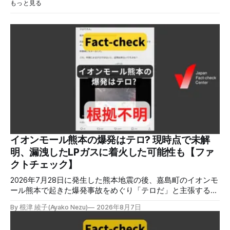
もっと見る
イオンモール熊本の爆発はテロ? 現時点で未解
明、漏洩したLPガスに着火した可能性も【ファ
クトチェック】
2026年7月28日に発生した熊本地震の後、嘉島町のイオンモ
ール熊本で起きた爆発事故をめぐり「テロだ」と主張する投
稿が拡散しましたが、根拠不明です。経済産業省は漏洩した
By 根津 綾子(Ayako Nezu)
2026年8月7日
LPガスに着火した可能性に言及していますが、現時点で未解
明です。イオンは8月5日、外部専門家らによる事故調査委員