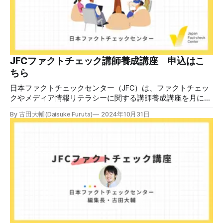
JFCファクトチェック講師養成講座 申込はこ
ちら
日本ファクトチェックセンター（JFC）は、ファクトチェッ
クやメディア情報リテラシーに関する講師養成講座を月に1
度開催しています。講座はオンラインで90分間。修了者には
By 古田大輔(Daisuke Furuta)
2024年10月31日
認定バッジと教室や職場などで利用可能な教材を提供しま
す。 次回の開講は8月23日（日）午後4時~5時30分で、お申
し込みはこちら。 日本ファクトチェックセンター（JFC）
ファクトチェック講師養成講座 8月23日（日）開催分日本
ファクトチェックセンター（JFC）による講師養成講座で
す。 講師養成講座（オンラインで90分）を受講いただいた
後、修了課題を提出された方には、教室や職場などで利用可
能な教材の提... powered by Peatix : More than a
ticket.Peatix 受講条件はファクトチェッカー認定試験に合格
していること。講師養成講座は1回の受講で修了となりま
す。 受講生には教材を提供 デマや不確かな情報が蔓延する