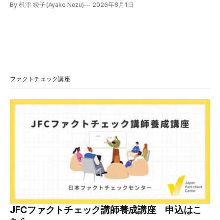
By 根津 綾子(Ayako Nezu)
2026年8月1日
学会の医師は「熱中症ではロキソニン、カロナールのいずれ
の解熱薬も治療として推奨されていません」「熱中症が疑わ
れる場合には、自己判断で解熱薬を服用するのではなく、ま
ず適切な応急処置を行うことが望まれます」と説明していま
す。 検証対象 拡散した言説 2026年7月、「熱中症疑いの頭
痛には、ロキソニンよりカロナールの方がマシ」という趣旨
の投稿がSNSで拡散した。 検証する理由 ほかにも、「軽い
熱中症っぽくてカロナール飲んどいた」「熱中症の時の頭痛
ファクトチェック講座
はロキソニン系じゃなくてカロナール系を飲んでね」などと
いう投稿が多数見つかる。健康に害を与える恐れがあるた
め、検証する。 検証過程 カロナールとロキソニン 医薬品の
承認や審査をする独立行政法人医薬品医療機器総合機構
（PMDA）の一般人向けくすり情報サイト「PMDAおくすり
サーチ」で検索すると、カロナールの効果は以下の通りだ。
・解熱鎮痛剤と呼ばれ
JFCファクトチェック講師養成講座 申込はこ