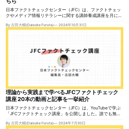
ちら
日本ファクトチェックセンター（JFC）は、ファクトチェッ
クやメディア情報リテラシーに関する講師養成講座を月に1
度開催しています。講座はオンラインで90分間。修了者には
By 古田大輔(Daisuke Furuta)
2024年10月31日
認定バッジと教室や職場などで利用可能な教材を提供しま
す。 次回の開講は8月23日（日）午後4時~5時30分で、お申
し込みはこちら。 日本ファクトチェックセンター（JFC）
ファクトチェック講師養成講座 8月23日（日）開催分日本
ファクトチェックセンター（JFC）による講師養成講座で
す。 講師養成講座（オンラインで90分）を受講いただいた
後、修了課題を提出された方には、教室や職場などで利用可
能な教材の提... powered by Peatix : More than a
ticket.Peatix 受講条件はファクトチェッカー認定試験に合格
していること。講師養成講座は1回の受講で修了となりま
す。 受講生には教材を提供 デマや不確かな情報が蔓延する
中で、自衛策が求められています。「気をつけて」というだ
理論から実践まで学べるJFCファクトチェック
けでは、対策になりません。最初から騙されたい人はいませ
講座 20本の動画と記事を一挙紹介
ん。誰だって気をつけているのに、誤った情
日本ファクトチェックセンター（JFC）は、YouTubeで学ぶ
「JFCファクトチェック講座」を公開しました。誰でも無料
で視聴可能で、広がる偽・誤情報に対して自分で実践できる
By 古田大輔(Daisuke Furuta)
2024年7月30日
ファクトチェックやメディアリテラシーの知識を学ぶことが