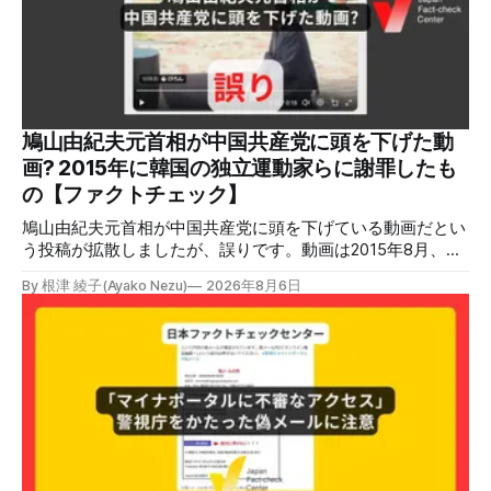
鳩山由紀夫元首相が中国共産党に頭を下げた動
画? 2015年に韓国の独立運動家らに謝罪したも
の【ファクトチェック】
鳩山由紀夫元首相が中国共産党に頭を下げている動画だとい
う投稿が拡散しましたが、誤りです。動画は2015年8月、鳩
山氏が韓国・ソウル市の西大門刑務所跡を訪問し、韓国の独
By 根津 綾子(Ayako Nezu)
2026年8月6日
立運動家らに謝罪した映像です。中国共産党に対して頭を下
げている動画ではありません。 検証対象 拡散した言説 2026
年7月30日、「日本人がなぜ左翼を嫌うのか、考えたことは
ありますか？/ここに日本の左寄り首相だった鳩山由紀夫が
います。彼は2009年から2010年まで1年間務めました。/こ
のビデオでは、彼が中国を訪問中に中国共産党に対して恥じ
らいながら頭を下げています」という英文付きの動画がXで
拡散した。 検証する理由 8月6日現在、投稿は200回以上リ
ポストされ、表示は20万件を超える。 投稿には「私の日本