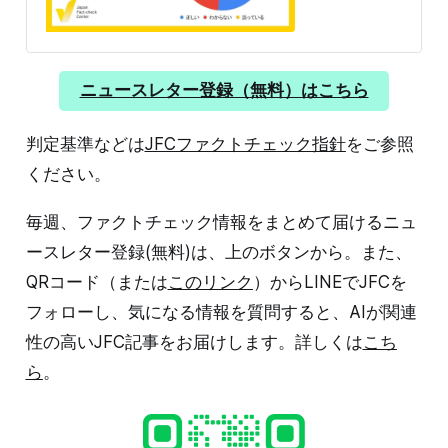
GLOCOMの「偽・誤情報、ファクトチェック、教育啓発
に関する調査研究」では、2024年2月にアンケート調査
を実施、15〜69歳の2万人を対象に実際に日本で拡散し
た15の偽・誤情報を見てもらい、そのうち一つ以上を見
聞きしたことがある人3700人、いずれも知らない人
ニュースレター登録（無料）はこちら
1300人の合計5000人に本調査を実施した。 15の偽・誤
情報は政治、医療・健康、戦争・紛争、多様性という4
判定基準などは
JFCファクトチェック指針
をご参照
テーマから選び、政治はさらに保守系が有利になる情報
とリベラル系が有利になる情報に分類し、各3本を選ん
ください。
だ。それぞれについて見たことがあるか
毎週、ファクトチェック情報をまとめて届けるニュ
ースレター登録(無料)は、上のボタンから。また、
QRコード（または
このリンク
）からLINEでJFCを
フォローし、気になる情報を質問すると、AIが関連
性の高いJFC記事をお届けします。詳しくは
こち
ら
。