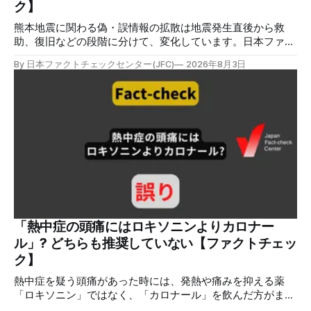
ク】
る。 しかし、
熊本地震に関わる偽・誤情報の拡散は地震発生直後から救
助、復旧などの段階に分けて、変化しています。日本ファク
トチェックセンターが能登半島地震の際に出した記事
By 日本ファクトチェックセンター(JFC)
2026年8月3日
（JFC「災害時に広がる偽情報5つの類型」）も参考にして
みてください。近年はこれらに加えてAI生成によるディープ
フェイクも目立ちます。 ✉️日本ファクトチェックセンター
（JFC）がこの1週間に出した記事を中心に、その他のメディ
アも含めて、ファクトチェックや偽情報関連の情報をまとめ
ました。同じ内容をニュースレターでも配信しています。登
録はこちら。 今週のお知らせ JFCファクトチェック講師養成
講座 申込はこちら 日本ファクトチェックセンター（JFC）
は、ファクトチェックやメディア情報リテラシーに関する講
師養成講座を月に1度開催しています。講座はオンラインで
90分間。修了者には認定バッジと教室や職場などで利用可能
な教材を提供します。 次回の開講は8月23日（日）午後4時
「熱中症の頭痛にはロキソニンよりカロナー
~5時30分で、お申し込みはこちら。 日本ファクトチェック
ル」? どちらも推奨していない【ファクトチェッ
センター（JFC） ファクトチェック講師養成講座 8月23
ク】
日（日）開催分日本フ
熱中症を疑う頭痛があった時には、発熱や痛みを抑える薬
「ロキソニン」ではなく、「カロナール」を飲んだ方がまし
だと主張する投稿が拡散しましたが、誤りです。日本救急医