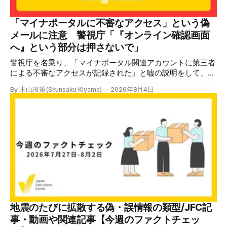
語力が衰えていたら申し訳ないですが、動画に『韓国』と書
いてあるように見えます」などの英語の指摘もあるが、「日
本が犯した残虐行為を謝罪するのは悪いことだと思わない」
「マイナポータルに不審なアクセス」という偽
「共産主義者に恥じて頭を下げるべき人はいない」など、拡
メールに注意 警視庁「『オンライン確認画面
散した投稿を真に受けた反応も多いため検証する。 検証過
へ』という部分は押さないで」
程 動
警視庁を名乗り、「マイナポータル関連アカウントに第三者
による不審なアクセスが記録された」と嘘の説明をして、リ
ンクへ誘導する偽メールが出回っています。警視庁は公式X
By 木山竣策(Shunsaku Kiyama)
2026年8月4日
で、メール内のリンクを押さないようにと注意を呼びかけて
います。 SNSで「不審なメールが届いた」との報告が相次ぐ
2026年7月ごろから「警視庁サイバーセキュリティ対策本
部」を名乗るメールが届いたという投稿がX（旧Twitter）上
で複数確認できる(例1、例2、例3)。 偽メールの件名は
「【警視庁】マイナポータル：不審なアクセスの確認」。本
文には「警視庁サイバーセキュリティ対策本部」「通知番
号：MN-2026-●●●」「マイナポータル関連アカウント
に、第三者による不審なアクセスが記録されました」「お客
様のメールアドレスと一致しています」と記している。 そ
のうえで「2026年8月2日（日）23:59までに、ご本人操作か
どうかご確認ください」などと「オンライン確認画面へ」と
地震のたびに拡散する偽・誤情報の類型/JFC記
いうリンクをクリックするよう誘導している。 本文には、
事・動画や関連記事【今週のファクトチェッ
警視庁の住所（東京都千代田区霞が関2-1-1）も書かれてい