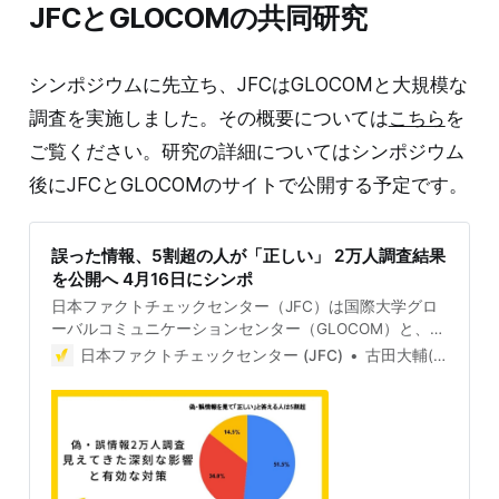
JFCとGLOCOMの共同研究
シンポジウムに先立ち、JFCはGLOCOMと大規模な
調査を実施しました。その概要については
こちら
を
ご覧ください。研究の詳細についてはシンポジウム
後にJFCとGLOCOMのサイトで公開する予定です。
誤った情報、5割超の人が「正しい」 2万人調査結果
を公開へ 4月16日にシンポ
日本ファクトチェックセンター（JFC）は国際大学グロ
ーバルコミュニケーションセンター（GLOCOM）と、日
本で拡散する偽情報について2万人超を対象とした大規
日本ファクトチェックセンター (JFC)
古田大輔(Daisuke Furuta)
模調査を実施しました。誤った情報をそれぞれ約半数が
「正しい」と捉えており、その影響は深刻です。調査の
詳細を発表し、政治・メディア・プラットフォームなど
業界を超えて対策を議論するシンポジウムを4月16日に
開催します。 偽・誤情報は年代問わず非常に高い接触率
「見たことがない人はいないだろう」 JFCと国際大学