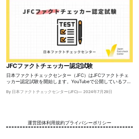
できます。 理論編と実践編の中身 理論編では、偽・誤情報
の日本での影響を調べた2万人調査の紹介や、間違った情報
を信じてしまう背景にある人間のバイアス、大規模に拡散す
るSNSアルゴリズムなどを解説しています。 実践編では、画
像や動画や生成AIなど、偽・誤情報をどのように検証したら
良いかをJFCが検証してきた事例から具体的に学びます。
JFCファクトチェッカー認定試験を開始 2024年7月29日か
ら、これらの内容について習熟度を確認するJFCファクトチ
ェッカー認定試験を開始します。誰でもいつでも受験可能で
す（2024年度中は受験料1000円、2025年度から2000円）。
合格者には様々な技能をデジタル証明するオープンバッジ・
JFCファクトチェッカー認定試験
ネットワークを活用して、JFCファクトチェッカーの認定証
日本ファクトチェックセンター（JFC）はJFCファクトチェ
を発行します。 JFCファクトチェッカー認定試験
ッカー認定試験を開始します。YouTubeで公開しているファ
クトチェック講座から出題し、合格者に認定証を授与しま
By 日本ファクトチェックセンター(JFC)
2024年7月29日
す。 拡散する偽・誤情報から身を守るために 偽・誤情報の
拡散は増える一方で、皆さんが日常的に使用しているSNSや
動画プラットフォームに蔓延しています。偽広告や偽サイト
へのリンクなどによる詐欺被害も広がっています。 JFCが国
際大学グロコムと実施した調査では、実際に拡散した偽・誤
運営団体
利用規約
プライバシーポリシー
情報を51.5%の割合で「正しいと思う」と答え、「誤ってい
る」と気づけたのは14.5%でした。 自分が目にする情報に大
量に間違っているものがある。そして、誰もが持つバイアス