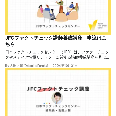
警視庁の住所（東京都千代田区霞が関2-1-1）も書かれてい
る。 しかし、
JFCファクトチェック講師養成講座 申込はこ
ちら
日本ファクトチェックセンター（JFC）は、ファクトチェッ
クやメディア情報リテラシーに関する講師養成講座を月に1
度開催しています。講座はオンラインで90分間。修了者には
By 古田大輔(Daisuke Furuta)
2024年10月31日
認定バッジと教室や職場などで利用可能な教材を提供しま
す。 次回の開講は8月23日（日）午後4時~5時30分で、お申
し込みはこちら。 日本ファクトチェックセンター（JFC）
ファクトチェック講師養成講座 8月23日（日）開催分日本
ファクトチェックセンター（JFC）による講師養成講座で
す。 講師養成講座（オンラインで90分）を受講いただいた
後、修了課題を提出された方には、教室や職場などで利用可
能な教材の提... powered by Peatix : More than a
ticket.Peatix 受講条件はファクトチェッカー認定試験に合格
していること。講師養成講座は1回の受講で修了となりま