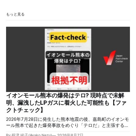
もっと見る
イオンモール熊本の爆発はテロ? 現時点で未解
明、漏洩したLPガスに着火した可能性も【ファ
クトチェック】
2026年7月28日に発生した熊本地震の後、嘉島町のイオンモ
ール熊本で起きた爆発事故をめぐり「テロだ」と主張する投
稿が拡散しましたが、根拠不明です。経済産業省は漏洩した
By 根津 綾子(Ayako Nezu)
2026年8月7日