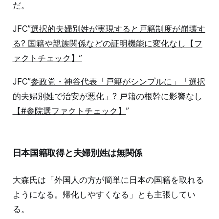
だ。
JFC”
選択的夫婦別姓が実現すると戸籍制度が崩壊す
る? 国籍や親族関係などの証明機能に変化なし【フ
ァクトチェック】”
JFC”
参政党・神谷代表「戸籍がシンプルに」「選択
的夫婦別姓で治安が悪化」? 戸籍の根幹に影響なし
【#参院選ファクトチェック】
”
日本国籍取得と夫婦別姓は無関係
大森氏は「外国人の方が簡単に日本の国籍を取れる
ようになる。帰化しやすくなる」とも主張してい
る。