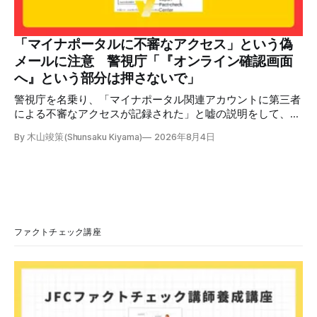
語力が衰えていたら申し訳ないですが、動画に『韓国』と書
いてあるように見えます」などの英語の指摘もあるが、「日
本が犯した残虐行為を謝罪するのは悪いことだと思わない」
「マイナポータルに不審なアクセス」という偽
「共産主義者に恥じて頭を下げるべき人はいない」など、拡
メールに注意 警視庁「『オンライン確認画面
散した投稿を真に受けた反応も多いため検証する。 検証過
へ』という部分は押さないで」
程 動
警視庁を名乗り、「マイナポータル関連アカウントに第三者
による不審なアクセスが記録された」と嘘の説明をして、リ
ンクへ誘導する偽メールが出回っています。警視庁は公式X
By 木山竣策(Shunsaku Kiyama)
2026年8月4日
で、メール内のリンクを押さないようにと注意を呼びかけて
います。 SNSで「不審なメールが届いた」との報告が相次ぐ
2026年7月ごろから「警視庁サイバーセキュリティ対策本
部」を名乗るメールが届いたという投稿がX（旧Twitter）上
で複数確認できる(例1、例2、例3)。 偽メールの件名は
「【警視庁】マイナポータル：不審なアクセスの確認」。本
文には「警視庁サイバーセキュリティ対策本部」「通知番
ファクトチェック講座
号：MN-2026-●●●」「マイナポータル関連アカウント
に、第三者による不審なアクセスが記録されました」「お客
様のメールアドレスと一致しています」と記している。 そ
のうえで「2026年8月2日（日）23:59までに、ご本人操作か
どうかご確認ください」などと「オンライン確認画面へ」と
いうリンクをクリックするよう誘導している。 本文には、