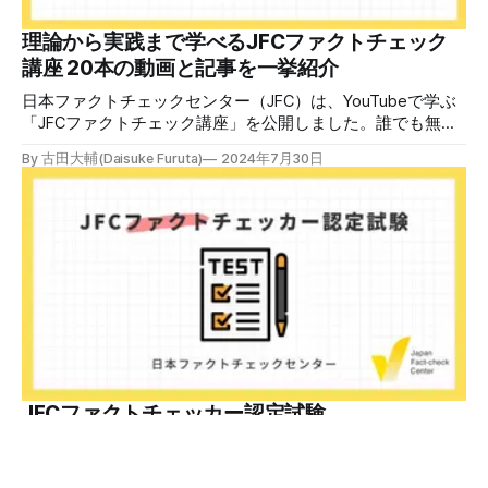
す。 受講生には教材を提供 デマや不確かな情報が蔓延する
中で、自衛策が求められています。「気をつけて」というだ
理論から実践まで学べるJFCファクトチェック
けでは、対策になりません。最初から騙されたい人はいませ
講座 20本の動画と記事を一挙紹介
ん。誰だって気をつけているのに、誤った情
日本ファクトチェックセンター（JFC）は、YouTubeで学ぶ
「JFCファクトチェック講座」を公開しました。誰でも無料
で視聴可能で、広がる偽・誤情報に対して自分で実践できる
By 古田大輔(Daisuke Furuta)
2024年7月30日
ファクトチェックやメディアリテラシーの知識を学ぶことが
できます。 理論編と実践編の中身 理論編では、偽・誤情報
の日本での影響を調べた2万人調査の紹介や、間違った情報
を信じてしまう背景にある人間のバイアス、大規模に拡散す
るSNSアルゴリズムなどを解説しています。 実践編では、画
像や動画や生成AIなど、偽・誤情報をどのように検証したら
良いかをJFCが検証してきた事例から具体的に学びます。
JFCファクトチェッカー認定試験を開始 2024年7月29日か
ら、これらの内容について習熟度を確認するJFCファクトチ
ェッカー認定試験を開始します。誰でもいつでも受験可能で
す（2024年度中は受験料1000円、2025年度から2000円）。
合格者には様々な技能をデジタル証明するオープンバッジ・
JFCファクトチェッカー認定試験
ネットワークを活用して、JFCファクトチェッカーの認定証
日本ファクトチェックセンター（JFC）はJFCファクトチェ
を発行します。 JFCファクトチェッカー認定試験
ッカー認定試験を開始します。YouTubeで公開しているファ