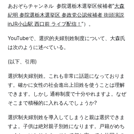
あおぞらチャンネル 参院選栃木選挙区候補者”
大森
紀明 参院選栃木選挙区 参政党公認候補者 街頭演説
inJR小山駅 西口前 ライブ配信！
”）。
YouTubeで、選択的夫婦別姓制度について、大森氏
は次のように述べている。
(以下、引用)
選択制夫婦別姓。これも非常に話題になっておりま
す。確かに女性の社会進出上旧姓を使うことは理解
できます。しかし 通称制度で十分やれますよ。なぜ
そこまで積極的に入れるんでしょうか?
選択制夫婦別姓を導入してしまうと親は選択できま
すよ。子供は絶対親子別姓になります。戸籍がめち