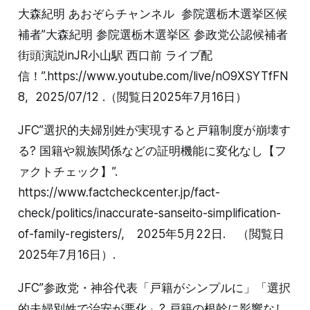
大森紀明 あおぞらチャンネル 参院選栃木選挙区候
補者”大森紀明 参院選栃木選挙区 参政党公認候補者
街頭演説inJR小山駅 西口前 ライブ配
信！”.https://www.youtube.com/live/nO9XSYTfFN
8, 2025/07/12 .（閲覧日2025年7月16日）
JFC”選択的夫婦別姓が実現すると戸籍制度が崩壊す
る? 国籍や親族関係などの証明機能に変化なし【フ
ァクトチェック】”.
https://www.factcheckcenter.jp/fact-
check/politics/inaccurate-sanseito-simplification-
of-family-registers/, 2025年5月22日. （閲覧日
2025年7月16日）.
JFC”参政党・神谷代表「戸籍がシンプルに」「選択
的夫婦別姓で治安が悪化」? 戸籍の根幹に影響なし