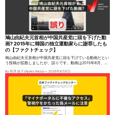
稿 イオンモール熊本で発生した爆発を受けて、Xでは、都市
ガスを燃料としてガスエンジンやガスタービンで発電し、排
熱を冷暖房などに利用する「ガスコージェネレーション」が
原因だとする投稿が拡散した（例1、例2）。 検証する理由
ソーシャルリスニングツールMeltwaterで調べると、これら
の投稿の表示回数は少なくとも合計194万回を超えている。
爆発の原因をめぐって、さまざまな根拠不明の情報が飛び交
っているため検証する。 検証過程 イオンモール熊本の爆発
鳩山由紀夫元首相が中国共産党に頭を下げた動
2026年7月28日午後16時27分ごろ、熊本県で震度7の地震が
画? 2015年に韓国の独立運動家らに謝罪したも
発生した。午後6時ごろ、嘉島町のショッピングセンター
の【ファクトチェック】
「イ
鳩山由紀夫元首相が中国共産党に頭を下げている動画だとい
う投稿が拡散しましたが、誤りです。動画は2015年8月、鳩
山氏が韓国・ソウル市の西大門刑務所跡を訪問し、韓国の独
By 根津 綾子(Ayako Nezu)
2026年8月6日
立運動家らに謝罪した映像です。中国共産党に対して頭を下
げている動画ではありません。 検証対象 拡散した言説 2026
年7月30日、「日本人がなぜ左翼を嫌うのか、考えたことは
ありますか？/ここに日本の左寄り首相だった鳩山由紀夫が
います。彼は2009年から2010年まで1年間務めました。/こ
のビデオでは、彼が中国を訪問中に中国共産党に対して恥じ
らいながら頭を下げています」という英文付きの動画がXで
拡散した。 検証する理由 8月6日現在、投稿は200回以上リ
ポストされ、表示は20万件を超える。 投稿には「私の日本