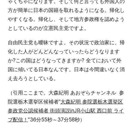
ゃくちゃになります。そして何と言っても外国人の
方が簡単に日本の国籍を取れるようになる。帰化し
やすくなる。帰化し、そして地方参政権を認めよう
としているのが立憲民主党ですよ。
自由民主党も曖昧ですよ。その状況で政治家に、帰
化した人がどんどんなっていったらどうなります
か?この国はどうなってきますか? 全てにおいて外
国に傾いてる日本なんです。日本は今間違いなく消
え去ろうとしている。
（引用ここまで。大森紀明 あおぞらチャンネル 参
院選栃木選挙区候補者”
大森紀明 参院選栃木選挙区
参政党公認候補者 街頭演説inJR小山駅 西口前 ライ
ブ配信！
”36分55秒～37分58秒）