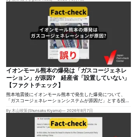
LPガスに着火した可能性に言及していますが、現時点で未解
明です。イオンは8月5日、外部専門家らによる事故調査委員
会を設置すると発表しました。 検証対象 拡散した言説 2026
年8月2日、イオンモール熊本の爆発がテロによるものだと主
張する投稿がＸで拡散した。 検証する理由 8月5日現在、投
稿は600回以上リポストされ、表示は19万件を超える。 同様
の情報の拡散量を調べるため、「熊本」「イオンモール」
「爆発」「テロ」など複数のキーワードを組み合わせてソー
シャル分析ツールMeltwaterで調べると、総投稿数は8月5日
までに約9900件あった(例1,2,3)。拡散のほとんどはXだ。 こ
れらの投稿は根拠を示していないが、「ガス爆発には見えな
いね」「これは 熊本を略奪する為のテロですよ」など、投
イオンモール熊本の爆発は「ガスコージェネレ
稿を真に受けたり、同調する反応が多い。「デマまたは不確
ーション」が原因? 経産省「設置していない」
定な情報を流すな」や「陰謀論だよ」などの指摘
【ファクトチェック】
熊本地震後にイオンモール熊本で発生した爆発について、
「ガスコージェネレーションシステムが原因だ」とする投稿
がXで拡散しましたが、誤りです。経済産業省は「ガスコー
By 木山竣策(Shunsaku Kiyama)
2026年8月7日
ジェネレーションやガス発電機は設置していないことを確認
している」と発表し、LPガスが原因だった可能性が高いと説
明しています。またイオンは5日、事故原因を調べる事故調
査委員会を設置すると発表しました。 検証対象 拡散した投