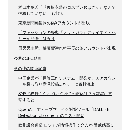
杉田水脈氏「『民族衣装のコスプレおばさん』なんて
投稿していない」 は誤り
東京新聞編集局の偽Xアカウントが出現
「ファッションの祭典『メットガラ』にケイティ・ペ
リーが登場」は誤り
国民民主党、榛葉賀津也幹事長の偽アカウントが出現
今週のJFC動画
その他の関連記事
中国企業が「世論工作システム」開発か、Ｘアカウン
トを乗っ取り意見投稿…ネットに資料流出
SNSで横行 “インプレゾンビ”の正体は？投稿者に直
撃すると…
OpenAI、ディープフェイク対策ツール「DALL・E
Detection Classifier」のテスト開始
欧州議会選挙 ロシアが情報操作で介入か 警戒感高ま