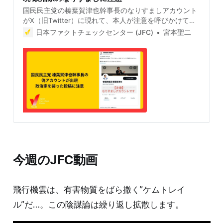
国民民主党の榛葉賀津也幹事長のなりすましアカウント
がX（旧Twitter）に現れて、本人が注意を呼びかけてい
ます。投資詐欺に誘導されたり、個人情報を抜き取られ
日本ファクトチェックセンター (JFC)
宮本聖二
たりするなどの危険性があります。 榛葉幹事長本人が注
意を呼びかけ 2024年5月8日、国民民主党の榛葉幹事長
はXアカウントで、自身のなりすましアカウントが出現
したことに「 【ご注意ください】榛葉賀津也を名乗る
『なりすまし』の偽アカウントが確認されました。絶対
にURLをクリックしないでください」と注意を促しまし
た。 このなりすましアカウントは、Xによってすでに凍
結されている。 なりすましアカウントの特徴 デザイン
は、榛葉幹事長のアカウントと全く同じだが、@から始
まるIDはアルファベットと数字の羅列で、フォロワーは
ゼロだ。 これまでも著名人や政治家のなりすましアカウ
ントが次々に出現しているが、その多くがこうしたIDや
今週のJFC動画
フォロワーがゼロかわずかである。 あとがき こうした
なりすましアカウントの多くは、LINEなどに誘導した後
投資に関する情報を提供すると言った文言でユーザーか
飛行機雲は、有害物質をばら撒く”ケムトレイ
らお金を騙し取ったり、個
ル”だ…。この陰謀論は繰り返し拡散します。