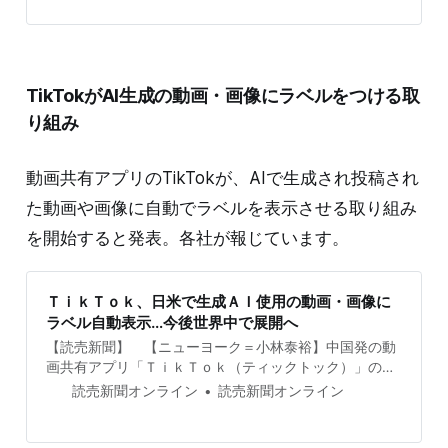
TikTokがAI生成の動画・画像にラベルをつける取
り組み
動画共有アプリのTikTokが、AIで生成され投稿され
た動画や画像に自動でラベルを表示させる取り組み
を開始すると発表。各社が報じています。
ＴｉｋＴｏｋ、日米で生成ＡＩ使用の動画・画像に
ラベル自動表示…今後世界中で展開へ
【読売新聞】 【ニューヨーク＝小林泰裕】中国発の動
画共有アプリ「ＴｉｋＴｏｋ（ティックトック）」の運
営会社は９日、米国や日本で、生成ＡＩ（人工知能）サ
読売新聞オンライン
読売新聞オンライン
ービスを使用した動画や画像に対し、自動的にＡＩが生
み出したことを示すラベルを表示す