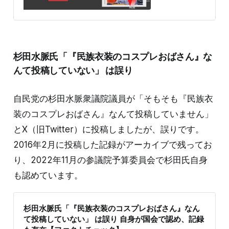
る。 5月7日から8日にかけてこの投稿はXによって削除
されたが、120万を超える閲覧数があり、「80%の日本
人のは、もう献血できない」「日本赤十字社どうするん
だろうね？」 と言ったコメントがついたほか、「こな
いだ献血しましたよワクチン2回と問診にこたえてます
杉田水脈氏「『民族衣装のコスプレおばさん』な
が」という投稿に疑問を投げかけるコメントもあった。
検証過程 日本ファクトチェックセンター（JFC)は、厚
んて投稿していない」 は誤り
生労働省医薬局血液対策課に取
自民党の杉田水脈衆議院議員が「そもそも『民族衣
装のコスプレおばさん』なんて投稿していません」
とX（旧Twitter）に投稿しましたが、誤りです。
2016年2月に投稿した記録がアーカイブで残ってお
り、2022年11月の参議院予算委員会で杉田氏自身
も認めています。
杉田水脈氏「『民族衣装のコスプレおばさん』なん
て投稿していない」 は誤り 自身が国会で認め、記録