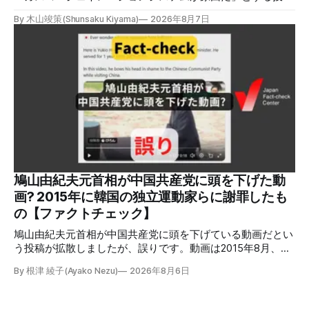
がXで拡散しましたが、誤りです。経済産業省は「ガスコー
By 木山竣策(Shunsaku Kiyama)
2026年8月7日
ジェネレーションやガス発電機は設置していないことを確認
している」と発表し、LPガスが原因だった可能性が高いと説
明しています。またイオンは5日、事故原因を調べる事故調
査委員会を設置すると発表しました。 検証対象 拡散した投
稿 イオンモール熊本で発生した爆発を受けて、Xでは、都市
ガスを燃料としてガスエンジンやガスタービンで発電し、排
熱を冷暖房などに利用する「ガスコージェネレーション」が
原因だとする投稿が拡散した（例1、例2）。 検証する理由
ソーシャルリスニングツールMeltwaterで調べると、これら
の投稿の表示回数は少なくとも合計194万回を超えている。
爆発の原因をめぐって、さまざまな根拠不明の情報が飛び交
っているため検証する。 検証過程 イオンモール熊本の爆発
鳩山由紀夫元首相が中国共産党に頭を下げた動
2026年7月28日午後16時27分ごろ、熊本県で震度7の地震が
画? 2015年に韓国の独立運動家らに謝罪したも
発生した。午後6時ごろ、嘉島町のショッピングセンター
の【ファクトチェック】
「イ
鳩山由紀夫元首相が中国共産党に頭を下げている動画だとい
う投稿が拡散しましたが、誤りです。動画は2015年8月、鳩
山氏が韓国・ソウル市の西大門刑務所跡を訪問し、韓国の独
By 根津 綾子(Ayako Nezu)
2026年8月6日
立運動家らに謝罪した映像です。中国共産党に対して頭を下
げている動画ではありません。 検証対象 拡散した言説 2026
年7月30日、「日本人がなぜ左翼を嫌うのか、考えたことは