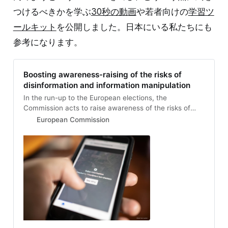
つけるべきかを学ぶ
30秒の動画
や若者向けの
学習ツ
ールキット
を公開しました。日本にいる私たちにも
参考になります。
Boosting awareness-raising of the risks of
disinformation and information manipulation
In the run-up to the European elections, the
Commission acts to raise awareness of the risks of
disinformation and foreign information manipulation
European Commission
and interference.