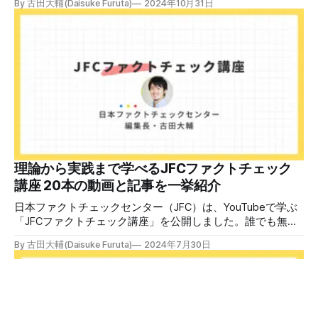
By 古田大輔(Daisuke Furuta)
2024年10月31日
認定バッジと教室や職場などで利用可能な教材を提供しま
す。 次回の開講は8月23日（日）午後4時~5時30分で、お申
し込みはこちら。 日本ファクトチェックセンター（JFC）
ファクトチェック講師養成講座 8月23日（日）開催分日本
ファクトチェックセンター（JFC）による講師養成講座で
す。 講師養成講座（オンラインで90分）を受講いただいた
後、修了課題を提出された方には、教室や職場などで利用可
能な教材の提... powered by Peatix : More than a
ticket.Peatix 受講条件はファクトチェッカー認定試験に合格
していること。講師養成講座は1回の受講で修了となりま
す。 受講生には教材を提供 デマや不確かな情報が蔓延する
中で、自衛策が求められています。「気をつけて」というだ
理論から実践まで学べるJFCファクトチェック
けでは、対策になりません。最初から騙されたい人はいませ
講座 20本の動画と記事を一挙紹介
ん。誰だって気をつけているのに、誤った情
日本ファクトチェックセンター（JFC）は、YouTubeで学ぶ
「JFCファクトチェック講座」を公開しました。誰でも無料
で視聴可能で、広がる偽・誤情報に対して自分で実践できる
By 古田大輔(Daisuke Furuta)
2024年7月30日
ファクトチェックやメディアリテラシーの知識を学ぶことが
できます。 理論編と実践編の中身 理論編では、偽・誤情報
の日本での影響を調べた2万人調査の紹介や、間違った情報
を信じてしまう背景にある人間のバイアス、大規模に拡散す
るSNSアルゴリズムなどを解説しています。 実践編では、画