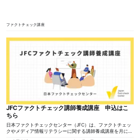
ありますか？/ここに日本の左寄り首相だった鳩山由紀夫が
います。彼は2009年から2010年まで1年間務めました。/こ
のビデオでは、彼が中国を訪問中に中国共産党に対して恥じ
らいながら頭を下げています」という英文付きの動画がXで
ファクトチェック講座
拡散した。 検証する理由 8月6日現在、投稿は200回以上リ
ポストされ、表示は20万件を超える。 投稿には「私の日本
語力が衰えていたら申し訳ないですが、動画に『韓国』と書
いてあるように見えます」などの英語の指摘もあるが、「日
本が犯した残虐行為を謝罪するのは悪いことだと思わない」
「共産主義者に恥じて頭を下げるべき人はいない」など、拡
散した投稿を真に受けた反応も多いため検証する。 検証過
程 動
JFCファクトチェック講師養成講座 申込はこ
ちら
日本ファクトチェックセンター（JFC）は、ファクトチェッ
クやメディア情報リテラシーに関する講師養成講座を月に1
度開催しています。講座はオンラインで90分間。修了者には