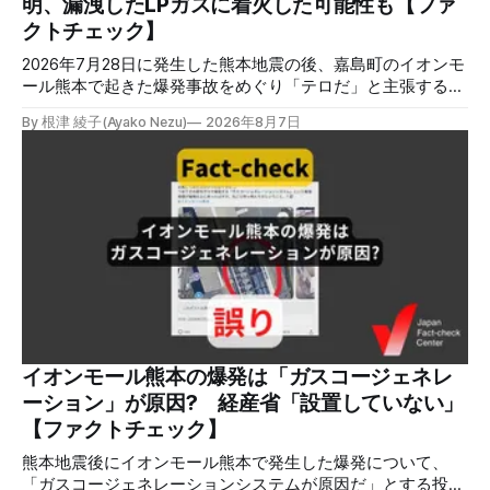
明、漏洩したLPガスに着火した可能性も【ファ
クトチェックセンター（JFC）による講師養成講座です。 講
クトチェック】
師養成講座（オ
2026年7月28日に発生した熊本地震の後、嘉島町のイオンモ
ール熊本で起きた爆発事故をめぐり「テロだ」と主張する投
稿が拡散しましたが、根拠不明です。経済産業省は漏洩した
By 根津 綾子(Ayako Nezu)
2026年8月7日
LPガスに着火した可能性に言及していますが、現時点で未解
明です。イオンは8月5日、外部専門家らによる事故調査委員
会を設置すると発表しました。 検証対象 拡散した言説 2026
年8月2日、イオンモール熊本の爆発がテロによるものだと主
張する投稿がＸで拡散した。 検証する理由 8月5日現在、投
稿は600回以上リポストされ、表示は19万件を超える。 同様
の情報の拡散量を調べるため、「熊本」「イオンモール」
「爆発」「テロ」など複数のキーワードを組み合わせてソー
シャル分析ツールMeltwaterで調べると、総投稿数は8月5日
までに約9900件あった(例1,2,3)。拡散のほとんどはXだ。 こ
れらの投稿は根拠を示していないが、「ガス爆発には見えな
いね」「これは 熊本を略奪する為のテロですよ」など、投
イオンモール熊本の爆発は「ガスコージェネレ
稿を真に受けたり、同調する反応が多い。「デマまたは不確
ーション」が原因? 経産省「設置していない」
定な情報を流すな」や「陰謀論だよ」などの指摘
【ファクトチェック】
熊本地震後にイオンモール熊本で発生した爆発について、
「ガスコージェネレーションシステムが原因だ」とする投稿