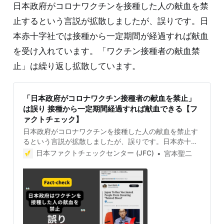
日本政府がコロナワクチンを接種した人の献血を禁
止するという言説が拡散しましたが、誤りです。日
本赤十字社では接種から一定期間が経過すれば献血
を受け入れています。「ワクチン接種者の献血禁
止」は繰り返し拡散しています。
「日本政府がコロナワクチン接種者の献血を禁止」
は誤り 接種から一定期間経過すれば献血できる【フ
ァクトチェック】
日本政府がコロナワクチンを接種した人の献血を禁止す
るという言説が拡散しましたが、誤りです。日本赤十字
社では接種から一定期間が経過すれば献血を受け入れて
日本ファクトチェックセンター (JFC)
宮本聖二
います。「ワクチン接種者の献血禁止」は繰り返し拡散
しています。 検証対象 2024年5月1日、X(旧Twitter）
で、「日本政府はワクチンを接種した人の献血を禁
止。”汚染された血液”」というコメントと、岸田文雄首
相の写真を付けたポストが拡散した。ポストは、科学者
を名乗る人物の英文の投稿「Japan to ban vaccinated
people from donating ‘tainted blood’」を引用してい