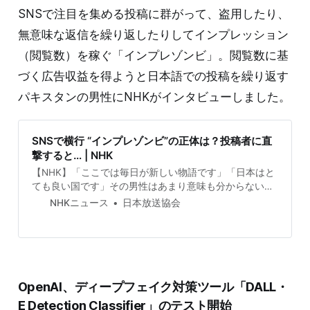
SNSで注目を集める投稿に群がって、盗用したり、
無意味な返信を繰り返したりしてインプレッション
（閲覧数）を稼ぐ「インプレゾンビ」。閲覧数に基
づく広告収益を得ようと日本語での投稿を繰り返す
パキスタンの男性にNHKがインタビューしました。
SNSで横行 “インプレゾンビ”の正体は？投稿者に直
撃すると… | NHK
【NHK】「ここでは毎日が新しい物語です」「日本はと
ても良い国です」その男性はあまり意味も分からないま
ま、旧ツイッターのXに日本語…
NHKニュース
日本放送協会
OpenAI、ディープフェイク対策ツール「DALL・
E Detection Classifier」のテスト開始