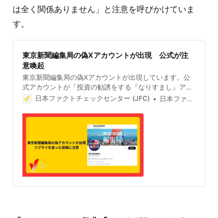
は全く関係ありません」と注意を呼びかけていま
す。
東京新聞編集局の偽Xアカウントが出現 公式が注
意喚起
東京新聞編集局の偽Xアカウントが出現しています。公
式アカウントが「投資の勧誘をする『なりすまし』アカ
ウントが確認されています。東京新聞とは全く関係あり
日本ファクトチェックセンター (JFC)
日本ファクトチェックセンター(JFC)
ません」と注意を呼びかけています。 リプライに投資を
呼びかける偽アカウント X（旧Twitter）で東京新聞編集
局の投稿にリプライ形式で投資を呼びかけるなりすまし
のアカウントが出現した。 2024年5月8日、東京新聞編
集局の公式アカウントが「『東京新聞編集局』を名乗っ
て、同じアイコン、背景を使って投資の勧誘をする『な
りすまし』アカウントが確認されています。東京新聞と
は全く関係ありません」と注意を呼びかけている。 なり
すましアカウントは、公式アカウントの投稿にツリー形
式で表示されるリプライを付けている。公式アカウント
と同じアイコンでLINEの友達追加を促している。 公式
アカウントは8万以上のフォロワーがいるのに対し、偽