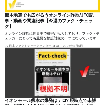
熊本地震でも広がるうオンライン詐欺/JFC記
事・動画や関連記事【今週のファクトチェッ
ク】
オンライン詐欺は世界中で被害が拡大しており、ファクトチ
ェッカーにとっても重要な検証対象の一つになっています。
熊本地震をめぐっても、寄付金詐欺や目立つ投稿に詐欺サイ
By 日本ファクトチェックセンター(JFC)
2026年8月9日
トへのリンクを貼るなどの手口が複数確認されています。
✉️日本ファクトチェックセンター（JFC）がこの1週間に出
した記事を中心に、その他のメディアも含めて、ファクトチ
ェックや偽情報関連の情報をまとめました。同じ内容をニュ
ースレターでも配信しています。登録はこちら。 今週のお
知らせ JFCファクトチェック講師養成講座 申込はこちら 日
本ファクトチェックセンター（JFC）は、ファクトチェック
やメディア情報リテラシーに関する講師養成講座を月に1度
開催しています。講座はオンラインで90分間。修了者には認
定バッジと教室や職場などで利用可能な教材を提供します。
次回の開講は8月23日（日）午後4時~5時30分で、お申し込
みはこちら。 日本ファクトチェックセンター（JFC） ファ
イオンモール熊本の爆発はテロ? 現時点で未解
クトチェック講師養成講座 8月23日（日）開催分日本ファ