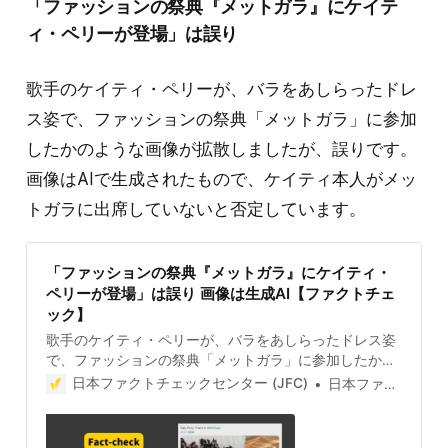
「ファッションの祭典『メットガラ』にケイテ
アカウントは5月9日15時の時点で0人だ。またIDも英数
字の羅列になっている。 あとがき 著名人のなりすまし
ィ・ペリーが登場」は誤り
アカウントや偽の広告がSNSに次々と出てきています。
詐欺サイトへの誘導や個人情報
歌手のケイティ・ペリーが、バラをあしらったドレ
ス姿で、ファッションの祭典「メットガラ」に参加
したかのような画像が拡散しましたが、誤りです。
画像はAIで生成されたもので、ケイティ本人がメッ
トガラに出席していないと否定しています。
「ファッションの祭典『メットガラ』にケイティ・
ペリーが登場」は誤り 画像は生成AI【ファクトチェ
ック】
歌手のケイティ・ペリーが、バラをあしらったドレス姿
で、ファッションの祭典「メットガラ」に参加したかの
ような画像が拡散しましたが、誤りです。画像はAIで生
日本ファクトチェックセンター (JFC)
日本ファクトチェックセンター(JFC)
成されたもので、ケイティ本人がメットガラに出席して
いないと否定しています。 検証対象 2024年5月7日、歌
手のケイティの白いドレス姿の画像がX（旧Twitter）で