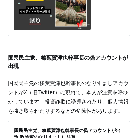
拡散した。投稿には「メットガラ」のハッシュタグが付
けられて、あたかも5月6日(現地時間)にニューヨークの
メトロポリタン美術館で開かれた「メットガラ」に、ケ
イティが参加したかのようだ。 拡散したポストは5月9
日現在で6.7万件以上リポストされ、表示回数は1696万
回を超える。投稿について「素晴らしい」「美しい」と
いうコメントの一方で「これはAI」という指摘もある。
検証過程 メットガラ(MET GALA)は、年に一度開かれる
ファッションの祭典。今年のドレスコードは「The
国民民主党、榛葉賀津也幹事長の偽アカウントが
Garden of Time（時間の庭）」で、各界の著名人らが華
やかで個性的な姿で登場した。 ケイティは、過去に何度
出現
もメットガラに独創的なドレスで参加して話題となって
い
国民民主党の榛葉賀津也幹事長のなりすましアカウ
ントがX（旧Twitter）に現れて、本人が注意を呼び
かけています。投資詐欺に誘導されたり、個人情報
を抜き取られたりするなどの危険性があります。
国民民主党、榛葉賀津也幹事長の偽アカウントが出
現 政治家のなりすましに注意