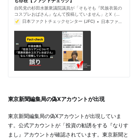
も存在【ファクトチェック】
自民党の杉田水脈衆議院議員が「そもそも『民族衣装の
コスプレおばさん』なんて投稿していません」とX（旧
Twitter）に投稿しましたが、誤りです。2016年2月に投
日本ファクトチェックセンター (JFC)
日本ファクトチェックセンター(JFC)
稿した記録がアーカイブで残っており、2022年11月の参
議院予算委員会で杉田氏自身も認めています。 検証対象
2024年5月2日、自民党の杉田水脈衆議院議員がX（旧
Twitter）で、「杉田水脈議員の在日コリアン投稿 人権
侵犯と認定 大阪法務局」というNHKの記事（2023年
10月）を否定した。 杉田氏は、NHK記事を引用した別
アカウントに返信する形で「残念ながらこのNHKの記
事、事実とは程遠いです。そもそも『民族衣装のコスプ
レおばさん』なんて投稿していませんし」などと主張し
ている。 2024年5月7日時点で、杉田氏のポストは180
万回以上の視聴と3600回のリポストがあり、引用元の
コメントにも37万回以上の閲覧がある。 検証過程 日本
東京新聞編集局の偽Xアカウントが出現
ファクトチェックセンター(JFC)は、杉田氏が「民族衣
装のコスプレおばさん」と投稿したかどうかを調べた。
「大阪法務局が杉田氏を人権侵犯と認定」と各社が報
東京新聞編集局の偽Xアカウントが出現していま
す。公式アカウントが「投資の勧誘をする『なりす
まし』アカウントが確認されています。東京新聞と