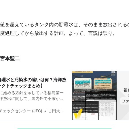
値を超えているタンク内の貯蔵水は、そのまま放出される
度処理してから放出する計画。よって、言説は誤り。
宮本聖二
処理水と汚染水の違いは何？海洋放
ァクトチェックまとめ】
に始める方針を示している福島第一
洋放出に関して、国内外で不確かな
ます。処理水とは何か。環境への影
ェックのポイントをまとめました。
ェックセンター (JFC)
古田大輔(Daisuke Furuta)
検証を更新していきます（最終更新
3日）。 参照資料は、各省庁や東京電力
3年7月4日に公開された国際原子力機