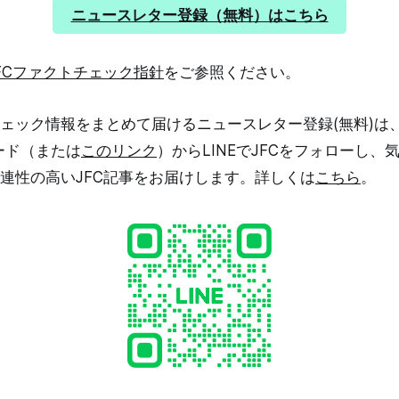
福島第一原子力発電所ALPS処理水の安
ニュースレター登録（無料）はこちら
括的報告書（以下、IAEA報告書）」
か汚染水か 2011年3月11日の東日本
で、福島第一原発ではウラン燃料を
FCファクトチェック指針
をご参照ください。
なくなる事故が起きました。燃料は
、今も温度を下げるための冷却水を
。使用された水は放射性物質で汚染
ェック情報をまとめて届けるニュースレター登録(無料)は
混ざって毎日約90トンずつ増えてい
ード（または
このリンク
）からLINEでJFCをフォローし、
染水」と呼びます。 汚染水は原発の
00基を超える巨大タンクに貯められま
関連性の高いJFC記事をお届けします。詳しくは
こちら
。
の前半にはタンク容量に限界が来る見込
は、トリチウムを除く62種類の放射