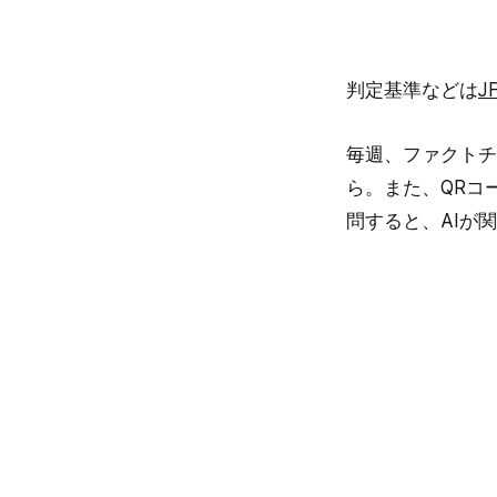
関（IAEA）の「
全審査に関する包
などです。 処理水
大震災による津波
判定基準などは
J
冷やすことができ
格納容器内で溶け
かけ続けています
毎週、ファクトチ
され、雨水などと
ら。また、QRコ
ます。これを「汚
施設内に並ぶ10
問すると、AIが
すが、2024年
みです。日本政府
性物