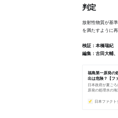
判定
放射性物質が基準
を満たすように再
検証：本橋瑞紀
編集：古田大輔、
福島第一原発の
出は危険？【フ
日本政府が夏ごろ
原発の処理水の海
情報が拡散してい
響は。ファクトチ
日本ファクトチ
※新たな誤情報の
2023年12月1
から、また、202