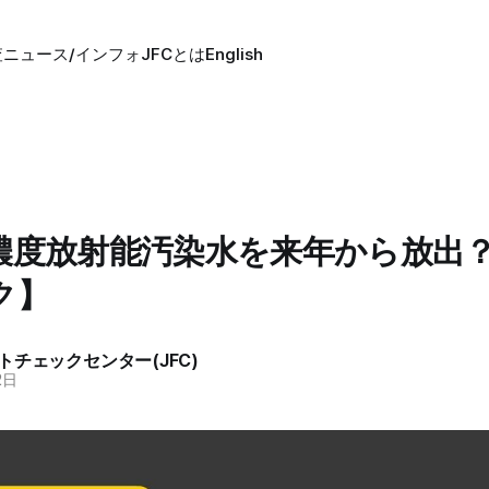
査
ニュース/インフォ
JFCとは
English
濃度放射能汚染水を来年から放出
ク】
トチェックセンター(JFC)
2日