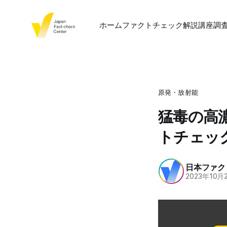
ホーム
ファクトチェック
解説
講座
調
原発・放射能
猛毒の高
トチェッ
日本ファク
2023年10月