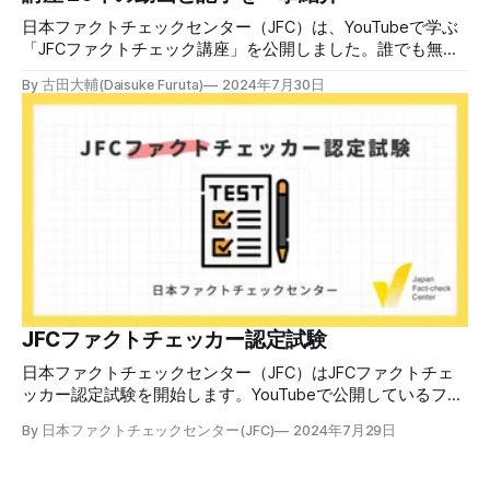
ん。誰だって気をつけているのに、誤った情
日本ファクトチェックセンター（JFC）は、YouTubeで学ぶ
「JFCファクトチェック講座」を公開しました。誰でも無料
で視聴可能で、広がる偽・誤情報に対して自分で実践できる
By 古田大輔(Daisuke Furuta)
2024年7月30日
ファクトチェックやメディアリテラシーの知識を学ぶことが
できます。 理論編と実践編の中身 理論編では、偽・誤情報
の日本での影響を調べた2万人調査の紹介や、間違った情報
を信じてしまう背景にある人間のバイアス、大規模に拡散す
るSNSアルゴリズムなどを解説しています。 実践編では、画
像や動画や生成AIなど、偽・誤情報をどのように検証したら
良いかをJFCが検証してきた事例から具体的に学びます。
JFCファクトチェッカー認定試験を開始 2024年7月29日か
ら、これらの内容について習熟度を確認するJFCファクトチ
ェッカー認定試験を開始します。誰でもいつでも受験可能で
す（2024年度中は受験料1000円、2025年度から2000円）。
合格者には様々な技能をデジタル証明するオープンバッジ・
JFCファクトチェッカー認定試験
ネットワークを活用して、JFCファクトチェッカーの認定証
日本ファクトチェックセンター（JFC）はJFCファクトチェ
を発行します。 JFCファクトチェッカー認定試験
ッカー認定試験を開始します。YouTubeで公開しているファ
クトチェック講座から出題し、合格者に認定証を授与しま
By 日本ファクトチェックセンター(JFC)
2024年7月29日
す。 拡散する偽・誤情報から身を守るために 偽・誤情報の
拡散は増える一方で、皆さんが日常的に使用しているSNSや
動画プラットフォームに蔓延しています。偽広告や偽サイト