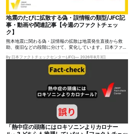
様のメールアドレスと一致しています」と記している。 そ
のうえで「2026年8月2日（日）23:59までに、ご本人操作か
どうかご確認ください」などと「オンライン確認画面へ」と
地震のたびに拡散する偽・誤情報の類型/JFC記
いうリンクをクリックするよう誘導している。 本文には、
事・動画や関連記事【今週のファクトチェッ
警視庁の住所（東京都千代田区霞が関2-1-1）も書かれてい
ク】
る。 しかし、
熊本地震に関わる偽・誤情報の拡散は地震発生直後から救
助、復旧などの段階に分けて、変化しています。日本ファク
トチェックセンターが能登半島地震の際に出した記事
By 日本ファクトチェックセンター(JFC)
2026年8月3日
（JFC「災害時に広がる偽情報5つの類型」）も参考にして
みてください。近年はこれらに加えてAI生成によるディープ
フェイクも目立ちます。 ✉️日本ファクトチェックセンター
（JFC）がこの1週間に出した記事を中心に、その他のメディ
アも含めて、ファクトチェックや偽情報関連の情報をまとめ
ました。同じ内容をニュースレターでも配信しています。登
録はこちら。 今週のお知らせ JFCファクトチェック講師養成
講座 申込はこちら 日本ファクトチェックセンター（JFC）
は、ファクトチェックやメディア情報リテラシーに関する講
師養成講座を月に1度開催しています。講座はオンラインで
90分間。修了者には認定バッジと教室や職場などで利用可能
な教材を提供します。 次回の開講は8月23日（日）午後4時
「熱中症の頭痛にはロキソニンよりカロナー
~5時30分で、お申し込みはこちら。 日本ファクトチェック