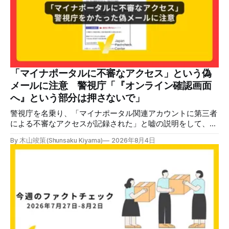
のビデオでは、彼が中国を訪問中に中国共産党に対して恥じ
らいながら頭を下げています」という英文付きの動画がXで
拡散した。 検証する理由 8月6日現在、投稿は200回以上リ
ポストされ、表示は20万件を超える。 投稿には「私の日本
語力が衰えていたら申し訳ないですが、動画に『韓国』と書
いてあるように見えます」などの英語の指摘もあるが、「日
本が犯した残虐行為を謝罪するのは悪いことだと思わない」
「マイナポータルに不審なアクセス」という偽
「共産主義者に恥じて頭を下げるべき人はいない」など、拡
メールに注意 警視庁「『オンライン確認画面
散した投稿を真に受けた反応も多いため検証する。 検証過
へ』という部分は押さないで」
程 動
警視庁を名乗り、「マイナポータル関連アカウントに第三者
による不審なアクセスが記録された」と嘘の説明をして、リ
ンクへ誘導する偽メールが出回っています。警視庁は公式X
By 木山竣策(Shunsaku Kiyama)
2026年8月4日
で、メール内のリンクを押さないようにと注意を呼びかけて
います。 SNSで「不審なメールが届いた」との報告が相次ぐ
2026年7月ごろから「警視庁サイバーセキュリティ対策本
部」を名乗るメールが届いたという投稿がX（旧Twitter）上
で複数確認できる(例1、例2、例3)。 偽メールの件名は
「【警視庁】マイナポータル：不審なアクセスの確認」。本
文には「警視庁サイバーセキュリティ対策本部」「通知番
号：MN-2026-●●●」「マイナポータル関連アカウント
に、第三者による不審なアクセスが記録されました」「お客