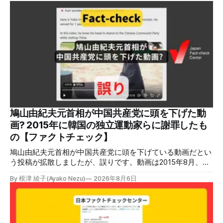
鳩山由紀夫元首相が中国共産党に頭を下げた動
画? 2015年に韓国の独立運動家らに謝罪したも
の【ファクトチェック】
鳩山由紀夫元首相が中国共産党に頭を下げている動画だとい
う投稿が拡散しましたが、誤りです。動画は2015年8月、鳩
山氏が韓国・ソウル市の西大門刑務所跡を訪問し、韓国の独
By 根津 綾子(Ayako Nezu)
2026年8月6日
立運動家らに謝罪した映像です。中国共産党に対して頭を下
げている動画ではありません。 検証対象 拡散した言説 2026
年7月30日、「日本人がなぜ左翼を嫌うのか、考えたことは
ありますか？/ここに日本の左寄り首相だった鳩山由紀夫が
います。彼は2009年から2010年まで1年間務めました。/こ