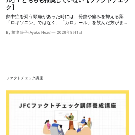
ル」? どちらも推奨していない【ファクトチェッ
センター（JFC） ファクトチェック講師養成講座 8月23
ク】
日（日）開催分日本フ
熱中症を疑う頭痛があった時には、発熱や痛みを抑える薬
「ロキソニン」ではなく、「カロナール」を飲んだ方がまし
だと主張する投稿が拡散しましたが、誤りです。日本救急医
By 根津 綾子(Ayako Nezu)
2026年8月1日
学会の医師は「熱中症ではロキソニン、カロナールのいずれ
の解熱薬も治療として推奨されていません」「熱中症が疑わ
れる場合には、自己判断で解熱薬を服用するのではなく、ま
ず適切な応急処置を行うことが望まれます」と説明していま
す。 検証対象 拡散した言説 2026年7月、「熱中症疑いの頭
痛には、ロキソニンよりカロナールの方がマシ」という趣旨
の投稿がSNSで拡散した。 検証する理由 ほかにも、「軽い
熱中症っぽくてカロナール飲んどいた」「熱中症の時の頭痛
ファクトチェック講座
はロキソニン系じゃなくてカロナール系を飲んでね」などと
いう投稿が多数見つかる。健康に害を与える恐れがあるた
め、検証する。 検証過程 カロナールとロキソニン 医薬品の
承認や審査をする独立行政法人医薬品医療機器総合機構
（PMDA）の一般人向けくすり情報サイト「PMDAおくすり
サーチ」で検索すると、カロナールの効果は以下の通りだ。
・解熱鎮痛剤と呼ばれ