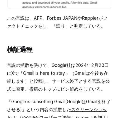
この言説は、
AFP
、
Forbes JAPAN
や
Rappler
がフ
ァクトチェックをし、「誤り」と判定している。
検証過程
言説の拡散を受けて、Google社は2024年2月23日
にXで「Gmail is here to stay.」（Gmailは今後も存
続します）と
投稿
し、サービス終了とする言説を公
式に否定。投稿のトップにピン留めをしている。
「Google is sunsetting Gmail(GoogleはGmailを終了
させる)」という内容の拡散した
スクリーンショッ
ト
は、Googleがユーザーに送信したメールを加工し