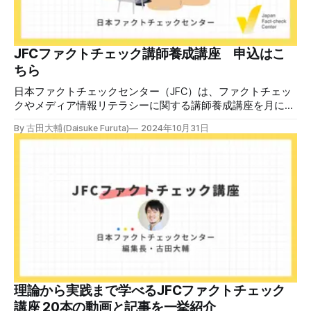
JFCファクトチェック講師養成講座 申込はこ
ちら
日本ファクトチェックセンター（JFC）は、ファクトチェッ
クやメディア情報リテラシーに関する講師養成講座を月に1
度開催しています。講座はオンラインで90分間。修了者には
By 古田大輔(Daisuke Furuta)
2024年10月31日
認定バッジと教室や職場などで利用可能な教材を提供しま
す。 次回の開講は8月23日（日）午後4時~5時30分で、お申
し込みはこちら。 日本ファクトチェックセンター（JFC）
ファクトチェック講師養成講座 8月23日（日）開催分日本
ファクトチェックセンター（JFC）による講師養成講座で
す。 講師養成講座（オンラインで90分）を受講いただいた
後、修了課題を提出された方には、教室や職場などで利用可
能な教材の提... powered by Peatix : More than a
ticket.Peatix 受講条件はファクトチェッカー認定試験に合格
していること。講師養成講座は1回の受講で修了となりま
す。 受講生には教材を提供 デマや不確かな情報が蔓延する
中で、自衛策が求められています。「気をつけて」というだ
理論から実践まで学べるJFCファクトチェック
けでは、対策になりません。最初から騙されたい人はいませ
講座 20本の動画と記事を一挙紹介