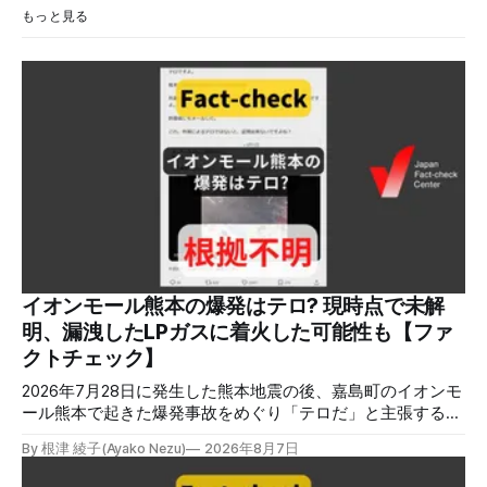
もっと見る
イオンモール熊本の爆発はテロ? 現時点で未解
明、漏洩したLPガスに着火した可能性も【ファ
クトチェック】
2026年7月28日に発生した熊本地震の後、嘉島町のイオンモ
ール熊本で起きた爆発事故をめぐり「テロだ」と主張する投
稿が拡散しましたが、根拠不明です。経済産業省は漏洩した
By 根津 綾子(Ayako Nezu)
2026年8月7日
LPガスに着火した可能性に言及していますが、現時点で未解
明です。イオンは8月5日、外部専門家らによる事故調査委員