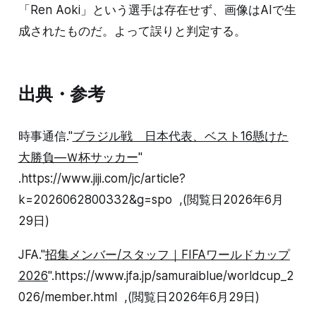
「Ren Aoki」という選手は存在せず、画像はAIで生
成されたものだ。よって誤りと判定する。
出典・参考
時事通信."
ブラジル戦 日本代表、ベスト16懸けた
大勝負―Ｗ杯サッカー
"
.https://www.jiji.com/jc/article?
k=2026062800332&g=spo ,(閲覧日2026年6月
29日)
JFA."
招集メンバー/スタッフ｜FIFAワールドカップ
2026
".https://www.jfa.jp/samuraiblue/worldcup_2
026/member.html ,(閲覧日2026年6月29日)