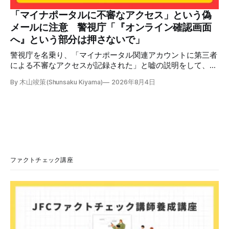
いてあるように見えます」などの英語の指摘もあるが、「日
本が犯した残虐行為を謝罪するのは悪いことだと思わない」
「マイナポータルに不審なアクセス」という偽
「共産主義者に恥じて頭を下げるべき人はいない」など、拡
メールに注意 警視庁「『オンライン確認画面
散した投稿を真に受けた反応も多いため検証する。 検証過
へ』という部分は押さないで」
程 動
警視庁を名乗り、「マイナポータル関連アカウントに第三者
による不審なアクセスが記録された」と嘘の説明をして、リ
ンクへ誘導する偽メールが出回っています。警視庁は公式X
By 木山竣策(Shunsaku Kiyama)
2026年8月4日
で、メール内のリンクを押さないようにと注意を呼びかけて
います。 SNSで「不審なメールが届いた」との報告が相次ぐ
2026年7月ごろから「警視庁サイバーセキュリティ対策本
部」を名乗るメールが届いたという投稿がX（旧Twitter）上
で複数確認できる(例1、例2、例3)。 偽メールの件名は
「【警視庁】マイナポータル：不審なアクセスの確認」。本
文には「警視庁サイバーセキュリティ対策本部」「通知番
号：MN-2026-●●●」「マイナポータル関連アカウント
ファクトチェック講座
に、第三者による不審なアクセスが記録されました」「お客
様のメールアドレスと一致しています」と記している。 そ
のうえで「2026年8月2日（日）23:59までに、ご本人操作か
どうかご確認ください」などと「オンライン確認画面へ」と
いうリンクをクリックするよう誘導している。 本文には、
警視庁の住所（東京都千代田区霞が関2-1-1）も書かれてい