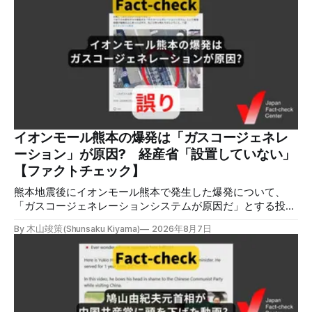
会を設置すると発表しました。 検証対象 拡散した言説 2026
年8月2日、イオンモール熊本の爆発がテロによるものだと主
張する投稿がＸで拡散した。 検証する理由 8月5日現在、投
稿は600回以上リポストされ、表示は19万件を超える。 同様
の情報の拡散量を調べるため、「熊本」「イオンモール」
「爆発」「テロ」など複数のキーワードを組み合わせてソー
シャル分析ツールMeltwaterで調べると、総投稿数は8月5日
までに約9900件あった(例1,2,3)。拡散のほとんどはXだ。 こ
れらの投稿は根拠を示していないが、「ガス爆発には見えな
いね」「これは 熊本を略奪する為のテロですよ」など、投
イオンモール熊本の爆発は「ガスコージェネレ
稿を真に受けたり、同調する反応が多い。「デマまたは不確
ーション」が原因? 経産省「設置していない」
定な情報を流すな」や「陰謀論だよ」などの指摘
【ファクトチェック】
熊本地震後にイオンモール熊本で発生した爆発について、
「ガスコージェネレーションシステムが原因だ」とする投稿
がXで拡散しましたが、誤りです。経済産業省は「ガスコー
By 木山竣策(Shunsaku Kiyama)
2026年8月7日
ジェネレーションやガス発電機は設置していないことを確認
している」と発表し、LPガスが原因だった可能性が高いと説
明しています。またイオンは5日、事故原因を調べる事故調
査委員会を設置すると発表しました。 検証対象 拡散した投
稿 イオンモール熊本で発生した爆発を受けて、Xでは、都市
ガスを燃料としてガスエンジンやガスタービンで発電し、排