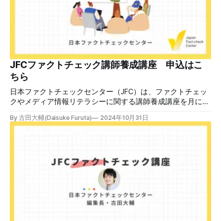
る。 しかし、
JFCファクトチェック講師養成講座 申込はこ
ちら
日本ファクトチェックセンター（JFC）は、ファクトチェッ
クやメディア情報リテラシーに関する講師養成講座を月に1
度開催しています。講座はオンラインで90分間。修了者には
By 古田大輔(Daisuke Furuta)
2024年10月31日
認定バッジと教室や職場などで利用可能な教材を提供しま
す。 次回の開講は8月23日（日）午後4時~5時30分で、お申
し込みはこちら。 日本ファクトチェックセンター（JFC）
ファクトチェック講師養成講座 8月23日（日）開催分日本
ファクトチェックセンター（JFC）による講師養成講座で
す。 講師養成講座（オンラインで90分）を受講いただいた
後、修了課題を提出された方には、教室や職場などで利用可
能な教材の提... powered by Peatix : More than a
ticket.Peatix 受講条件はファクトチェッカー認定試験に合格
していること。講師養成講座は1回の受講で修了となりま
す。 受講生には教材を提供 デマや不確かな情報が蔓延する