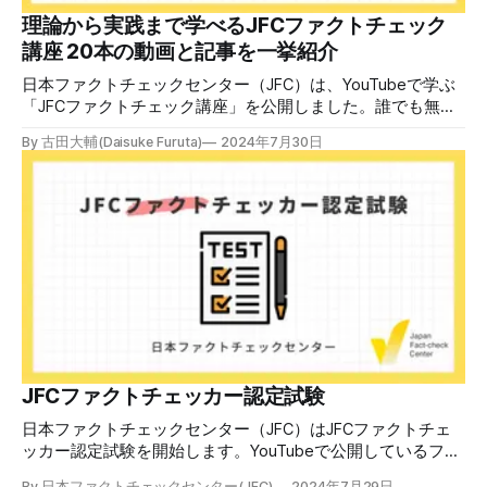
中で、自衛策が求められています。「気をつけて」というだ
理論から実践まで学べるJFCファクトチェック
けでは、対策になりません。最初から騙されたい人はいませ
講座 20本の動画と記事を一挙紹介
ん。誰だって気をつけているのに、誤った情
日本ファクトチェックセンター（JFC）は、YouTubeで学ぶ
「JFCファクトチェック講座」を公開しました。誰でも無料
で視聴可能で、広がる偽・誤情報に対して自分で実践できる
By 古田大輔(Daisuke Furuta)
2024年7月30日
ファクトチェックやメディアリテラシーの知識を学ぶことが
できます。 理論編と実践編の中身 理論編では、偽・誤情報
の日本での影響を調べた2万人調査の紹介や、間違った情報
を信じてしまう背景にある人間のバイアス、大規模に拡散す
るSNSアルゴリズムなどを解説しています。 実践編では、画
像や動画や生成AIなど、偽・誤情報をどのように検証したら
良いかをJFCが検証してきた事例から具体的に学びます。
JFCファクトチェッカー認定試験を開始 2024年7月29日か
ら、これらの内容について習熟度を確認するJFCファクトチ
ェッカー認定試験を開始します。誰でもいつでも受験可能で
す（2024年度中は受験料1000円、2025年度から2000円）。
合格者には様々な技能をデジタル証明するオープンバッジ・
JFCファクトチェッカー認定試験
ネットワークを活用して、JFCファクトチェッカーの認定証
日本ファクトチェックセンター（JFC）はJFCファクトチェ
を発行します。 JFCファクトチェッカー認定試験
ッカー認定試験を開始します。YouTubeで公開しているファ
クトチェック講座から出題し、合格者に認定証を授与しま
By 日本ファクトチェックセンター(JFC)
2024年7月29日