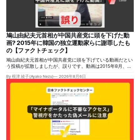
熱を冷暖房などに利用する「ガスコージェネレーション」が
原因だとする投稿が拡散した（例1、例2）。 検証する理由
ソーシャルリスニングツールMeltwaterで調べると、これら
の投稿の表示回数は少なくとも合計194万回を超えている。
爆発の原因をめぐって、さまざまな根拠不明の情報が飛び交
っているため検証する。 検証過程 イオンモール熊本の爆発
鳩山由紀夫元首相が中国共産党に頭を下げた動
2026年7月28日午後16時27分ごろ、熊本県で震度7の地震が
画? 2015年に韓国の独立運動家らに謝罪したも
発生した。午後6時ごろ、嘉島町のショッピングセンター
の【ファクトチェック】
「イ
鳩山由紀夫元首相が中国共産党に頭を下げている動画だとい
う投稿が拡散しましたが、誤りです。動画は2015年8月、鳩
山氏が韓国・ソウル市の西大門刑務所跡を訪問し、韓国の独
By 根津 綾子(Ayako Nezu)
2026年8月6日
立運動家らに謝罪した映像です。中国共産党に対して頭を下
げている動画ではありません。 検証対象 拡散した言説 2026
年7月30日、「日本人がなぜ左翼を嫌うのか、考えたことは
ありますか？/ここに日本の左寄り首相だった鳩山由紀夫が
います。彼は2009年から2010年まで1年間務めました。/こ
のビデオでは、彼が中国を訪問中に中国共産党に対して恥じ
らいながら頭を下げています」という英文付きの動画がXで
拡散した。 検証する理由 8月6日現在、投稿は200回以上リ
ポストされ、表示は20万件を超える。 投稿には「私の日本
語力が衰えていたら申し訳ないですが、動画に『韓国』と書