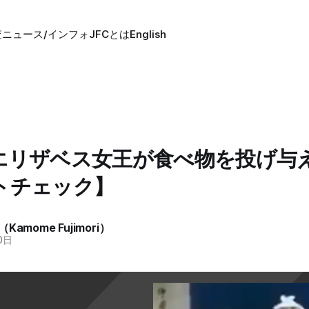
査
ニュース/インフォ
JFCとは
English
エリザベス女王が食べ物を投げ与
トチェック】
amome Fujimori）
0日