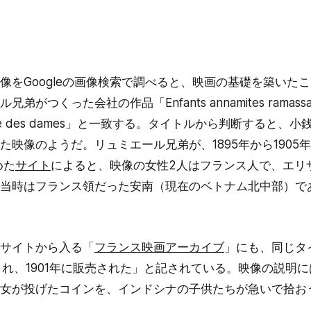
像をGoogleの画像検索で調べると、映画の基礎を築いた
がつくった会社の作品「Enfants annamites ramassant 
pagode des dames」と一致する。タイトルから判断すると
た映像のようだ。リュミエール兄弟が、1895年から1905
めた
サイト
によると、映像の女性2人はフランス人で、エリ
当時はフランス領だった安南（現在のベトナム北中部）で
サイトから入る「
フランス映画アーカイブ
」にも、同じタ
作され、1901年に販売された」と記されている。映像の説明
女が投げたコインを、インドシナの子供たちが急いで拾お