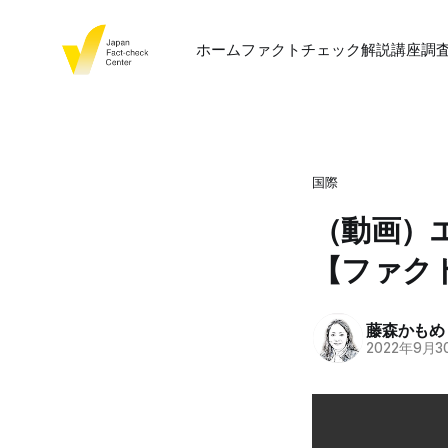
ホーム
ファクトチェック
解説
講座
調
国際
（動画）
【ファク
藤森かもめ（K
2022年9月3