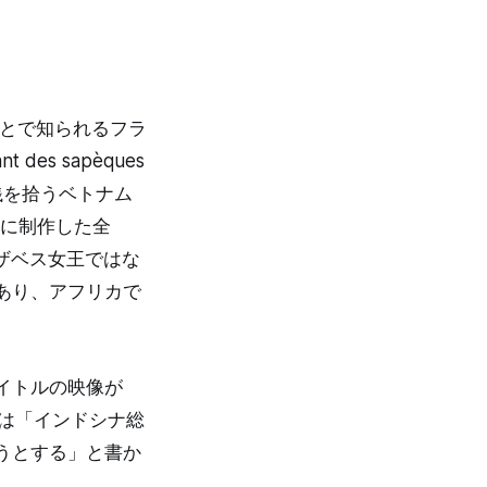
ことで知られるフラ
des sapèques
、小銭を拾うベトナム
年に制作した全
ザベス女王ではな
あり、アフリカで
イトルの映像が
には「インドシナ総
うとする」と書か