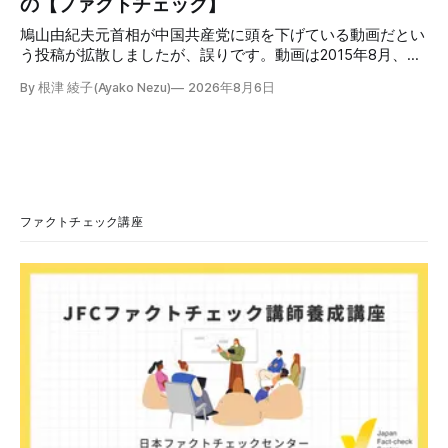
の【ファクトチェック】
「イ
鳩山由紀夫元首相が中国共産党に頭を下げている動画だとい
う投稿が拡散しましたが、誤りです。動画は2015年8月、鳩
山氏が韓国・ソウル市の西大門刑務所跡を訪問し、韓国の独
By 根津 綾子(Ayako Nezu)
2026年8月6日
立運動家らに謝罪した映像です。中国共産党に対して頭を下
げている動画ではありません。 検証対象 拡散した言説 2026
年7月30日、「日本人がなぜ左翼を嫌うのか、考えたことは
ありますか？/ここに日本の左寄り首相だった鳩山由紀夫が
います。彼は2009年から2010年まで1年間務めました。/こ
のビデオでは、彼が中国を訪問中に中国共産党に対して恥じ
らいながら頭を下げています」という英文付きの動画がXで
ファクトチェック講座
拡散した。 検証する理由 8月6日現在、投稿は200回以上リ
ポストされ、表示は20万件を超える。 投稿には「私の日本
語力が衰えていたら申し訳ないですが、動画に『韓国』と書
いてあるように見えます」などの英語の指摘もあるが、「日
本が犯した残虐行為を謝罪するのは悪いことだと思わない」
「共産主義者に恥じて頭を下げるべき人はいない」など、拡
散した投稿を真に受けた反応も多いため検証する。 検証過
程 動