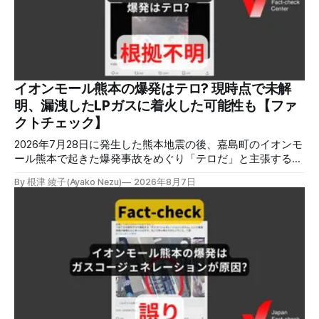
本ファクトチェックセンター（JFC）は、ファクトチェック
やメディア情報リテラシーに関する講師養成講座を月に1度
開催しています。講座はオンラインで90分間。修了者には認
定バッジと教室や職場などで利用可能な教材を提供します。
次回の開講は8月23日（日）午後4時~5時30分で、お申し込
みはこちら。 日本ファクトチェックセンター（JFC） ファ
イオンモール熊本の爆発はテロ? 現時点で未解
クトチェック講師養成講座 8月23日（日）開催分日本ファ
明、漏洩したLPガスに着火した可能性も【ファ
クトチェックセンター（JFC）による講師養成講座です。 講
クトチェック】
師養成講座（オ
2026年7月28日に発生した熊本地震の後、嘉島町のイオンモ
ール熊本で起きた爆発事故をめぐり「テロだ」と主張する投
稿が拡散しましたが、根拠不明です。経済産業省は漏洩した
By 根津 綾子(Ayako Nezu)
2026年8月7日
LPガスに着火した可能性に言及していますが、現時点で未解
明です。イオンは8月5日、外部専門家らによる事故調査委員
会を設置すると発表しました。 検証対象 拡散した言説 2026
年8月2日、イオンモール熊本の爆発がテロによるものだと主
張する投稿がＸで拡散した。 検証する理由 8月5日現在、投
稿は600回以上リポストされ、表示は19万件を超える。 同様
の情報の拡散量を調べるため、「熊本」「イオンモール」
「爆発」「テロ」など複数のキーワードを組み合わせてソー
シャル分析ツールMeltwaterで調べると、総投稿数は8月5日
までに約9900件あった(例1,2,3)。拡散のほとんどはXだ。 こ