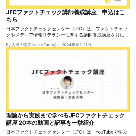
JFCファクトチェック講師養成講座 申込はこ
ちら
日本ファクトチェックセンター（JFC）は、ファクトチェッ
クやメディア情報リテラシーに関する講師養成講座を月に1
度開催しています。講座はオンラインで90分間。修了者には
By 古田大輔(Daisuke Furuta)
2024年10月31日
認定バッジと教室や職場などで利用可能な教材を提供しま
す。 次回の開講は8月23日（日）午後4時~5時30分で、お申
し込みはこちら。 日本ファクトチェックセンター（JFC）
ファクトチェック講師養成講座 8月23日（日）開催分日本
ファクトチェックセンター（JFC）による講師養成講座で
す。 講師養成講座（オンラインで90分）を受講いただいた
後、修了課題を提出された方には、教室や職場などで利用可
能な教材の提... powered by Peatix : More than a
ticket.Peatix 受講条件はファクトチェッカー認定試験に合格
していること。講師養成講座は1回の受講で修了となりま
す。 受講生には教材を提供 デマや不確かな情報が蔓延する
中で、自衛策が求められています。「気をつけて」というだ
理論から実践まで学べるJFCファクトチェック
けでは、対策になりません。最初から騙されたい人はいませ
講座 20本の動画と記事を一挙紹介
ん。誰だって気をつけているのに、誤った情
日本ファクトチェックセンター（JFC）は、YouTubeで学ぶ