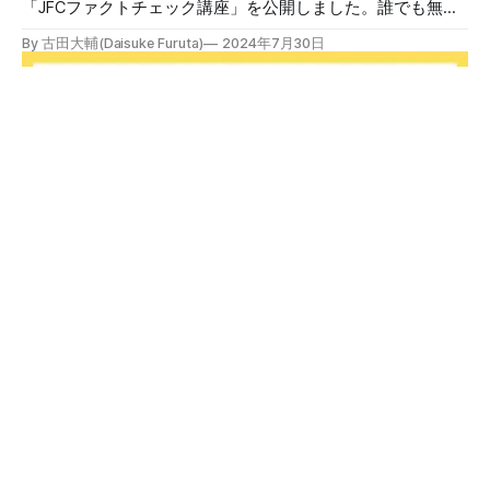
「JFCファクトチェック講座」を公開しました。誰でも無料
で視聴可能で、広がる偽・誤情報に対して自分で実践できる
By 古田大輔(Daisuke Furuta)
2024年7月30日
ファクトチェックやメディアリテラシーの知識を学ぶことが
できます。 理論編と実践編の中身 理論編では、偽・誤情報
の日本での影響を調べた2万人調査の紹介や、間違った情報
を信じてしまう背景にある人間のバイアス、大規模に拡散す
るSNSアルゴリズムなどを解説しています。 実践編では、画
像や動画や生成AIなど、偽・誤情報をどのように検証したら
良いかをJFCが検証してきた事例から具体的に学びます。
JFCファクトチェッカー認定試験を開始 2024年7月29日か
ら、これらの内容について習熟度を確認するJFCファクトチ
ェッカー認定試験を開始します。誰でもいつでも受験可能で
す（2024年度中は受験料1000円、2025年度から2000円）。
合格者には様々な技能をデジタル証明するオープンバッジ・
JFCファクトチェッカー認定試験
ネットワークを活用して、JFCファクトチェッカーの認定証
日本ファクトチェックセンター（JFC）はJFCファクトチェ
を発行します。 JFCファクトチェッカー認定試験
ッカー認定試験を開始します。YouTubeで公開しているファ
クトチェック講座から出題し、合格者に認定証を授与しま
By 日本ファクトチェックセンター(JFC)
2024年7月29日
す。 拡散する偽・誤情報から身を守るために 偽・誤情報の
拡散は増える一方で、皆さんが日常的に使用しているSNSや
動画プラットフォームに蔓延しています。偽広告や偽サイト
へのリンクなどによる詐欺被害も広がっています。 JFCが国
運営団体
利用規約
プライバシーポリシー
際大学グロコムと実施した調査では、実際に拡散した偽・誤