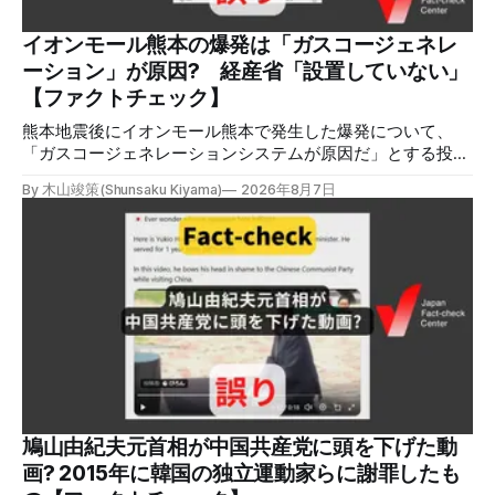
れらの投稿は根拠を示していないが、「ガス爆発には見えな
いね」「これは 熊本を略奪する為のテロですよ」など、投
イオンモール熊本の爆発は「ガスコージェネレ
稿を真に受けたり、同調する反応が多い。「デマまたは不確
ーション」が原因? 経産省「設置していない」
定な情報を流すな」や「陰謀論だよ」などの指摘
【ファクトチェック】
熊本地震後にイオンモール熊本で発生した爆発について、
「ガスコージェネレーションシステムが原因だ」とする投稿
がXで拡散しましたが、誤りです。経済産業省は「ガスコー
By 木山竣策(Shunsaku Kiyama)
2026年8月7日
ジェネレーションやガス発電機は設置していないことを確認
している」と発表し、LPガスが原因だった可能性が高いと説
明しています。またイオンは5日、事故原因を調べる事故調
査委員会を設置すると発表しました。 検証対象 拡散した投
稿 イオンモール熊本で発生した爆発を受けて、Xでは、都市
ガスを燃料としてガスエンジンやガスタービンで発電し、排
熱を冷暖房などに利用する「ガスコージェネレーション」が
原因だとする投稿が拡散した（例1、例2）。 検証する理由
ソーシャルリスニングツールMeltwaterで調べると、これら
の投稿の表示回数は少なくとも合計194万回を超えている。
爆発の原因をめぐって、さまざまな根拠不明の情報が飛び交
っているため検証する。 検証過程 イオンモール熊本の爆発
鳩山由紀夫元首相が中国共産党に頭を下げた動
2026年7月28日午後16時27分ごろ、熊本県で震度7の地震が
画? 2015年に韓国の独立運動家らに謝罪したも
発生した。午後6時ごろ、嘉島町のショッピングセンター