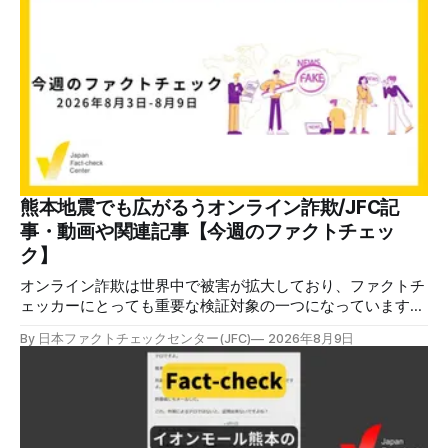
熊本地震でも広がるうオンライン詐欺/JFC記
事・動画や関連記事【今週のファクトチェッ
ク】
オンライン詐欺は世界中で被害が拡大しており、ファクトチ
ェッカーにとっても重要な検証対象の一つになっています。
熊本地震をめぐっても、寄付金詐欺や目立つ投稿に詐欺サイ
By 日本ファクトチェックセンター(JFC)
2026年8月9日
トへのリンクを貼るなどの手口が複数確認されています。
✉️日本ファクトチェックセンター（JFC）がこの1週間に出
した記事を中心に、その他のメディアも含めて、ファクトチ
ェックや偽情報関連の情報をまとめました。同じ内容をニュ
ースレターでも配信しています。登録はこちら。 今週のお
知らせ JFCファクトチェック講師養成講座 申込はこちら 日