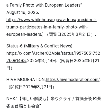
a Family Photo with European Leaders”
August 18, 2025.
https://www.whitehouse.gov/videos/president-
trump-participates-in-a-family-photo-with-
european-leaders/
, （閲覧日2025年8月21日）.
Status-6 (Military & Conflict News).
https://x.com/Archer83Able/status/19575051752
26081483
,2025年8月19日.（閲覧日2025年8月21
日）.
HIVE MODERATION.
https://hivemoderation.com/
,
（閲覧日2025年8月21日）
NHK.”【詳しい解説も】米ウクライナ首脳会談 欧州
各国首脳とも会合”.