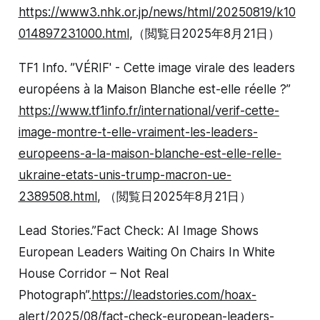
https://www3.nhk.or.jp/news/html/20250819/k10
014897231000.html
,（閲覧日2025年8月21日）
TF1 Info. ”VÉRIF' - Cette image virale des leaders
européens à la Maison Blanche est-elle réelle ?”
https://www.tf1info.fr/international/verif-cette-
image-montre-t-elle-vraiment-les-leaders-
europeens-a-la-maison-blanche-est-elle-relle-
ukraine-etats-unis-trump-macron-ue-
2389508.html
, （閲覧日2025年8月21日）
Lead Stories.”Fact Check: AI Image Shows
European Leaders Waiting On Chairs In White
House Corridor – Not Real
Photograph”.
https://leadstories.com/hoax-
alert/2025/08/fact-check-european-leaders-