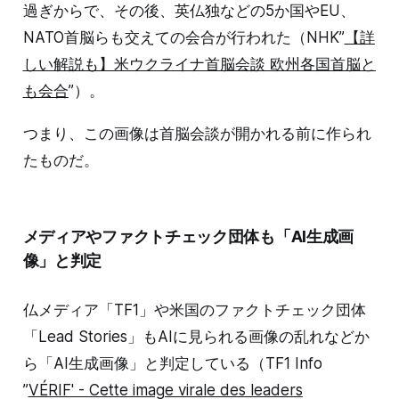
過ぎからで、その後、英仏独などの5か国やEU、
NATO首脳らも交えての会合が行われた（NHK”
【詳
しい解説も】米ウクライナ首脳会談 欧州各国首脳と
も会合
”）。
つまり、この画像は首脳会談が開かれる前に作られ
たものだ。
メディアやファクトチェック団体も「AI生成画
像」と判定
仏メディア「TF1」や米国のファクトチェック団体
「Lead Stories」もAIに見られる画像の乱れなどか
ら「AI生成画像」と判定している（TF1 Info
”
VÉRIF' - Cette image virale des leaders