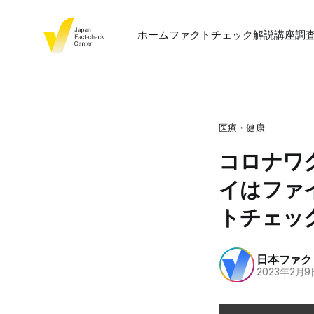
ホーム
ファクトチェック
解説
講座
調
医療・健康
コロナワ
イはファ
トチェッ
日本ファク
2023年2月9