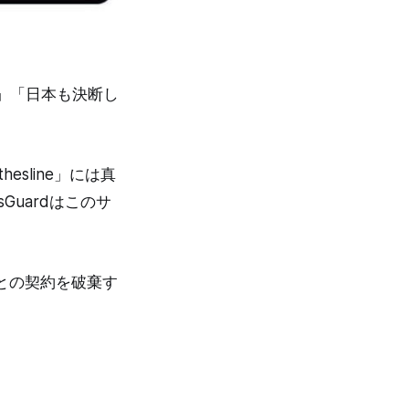
」「日本も決断し
esline」には真
uardはこのサ
との契約を破棄す