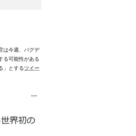
官は今週、バグデ
する可能性がある
る」とする
ツイー
。