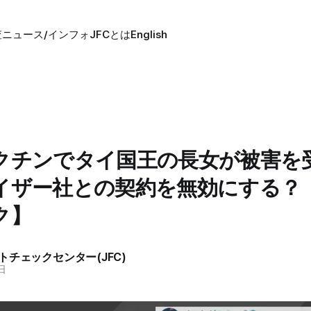
査
ニュース/インフォ
JFCとは
English
クチンでタイ国王の長女が被害を
イザー社との契約を無効にする？
ク】
トチェックセンター(JFC)
日