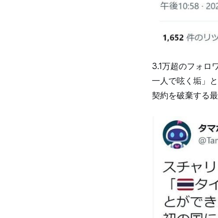
3.1万超のフォ
一人で呟く垢」と
契約を破棄する最