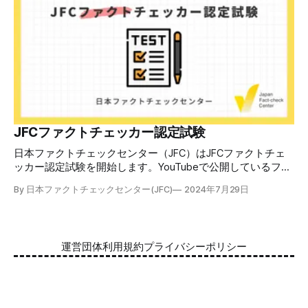
の日本での影響を調べた2万人調査の紹介や、間違った情報
を信じてしまう背景にある人間のバイアス、大規模に拡散す
るSNSアルゴリズムなどを解説しています。 実践編では、画
像や動画や生成AIなど、偽・誤情報をどのように検証したら
良いかをJFCが検証してきた事例から具体的に学びます。
JFCファクトチェッカー認定試験を開始 2024年7月29日か
ら、これらの内容について習熟度を確認するJFCファクトチ
ェッカー認定試験を開始します。誰でもいつでも受験可能で
す（2024年度中は受験料1000円、2025年度から2000円）。
合格者には様々な技能をデジタル証明するオープンバッジ・
JFCファクトチェッカー認定試験
ネットワークを活用して、JFCファクトチェッカーの認定証
日本ファクトチェックセンター（JFC）はJFCファクトチェ
を発行します。 JFCファクトチェッカー認定試験
ッカー認定試験を開始します。YouTubeで公開しているファ
クトチェック講座から出題し、合格者に認定証を授与しま
By 日本ファクトチェックセンター(JFC)
2024年7月29日
す。 拡散する偽・誤情報から身を守るために 偽・誤情報の
拡散は増える一方で、皆さんが日常的に使用しているSNSや
動画プラットフォームに蔓延しています。偽広告や偽サイト
へのリンクなどによる詐欺被害も広がっています。 JFCが国
運営団体
利用規約
プライバシーポリシー
際大学グロコムと実施した調査では、実際に拡散した偽・誤
情報を51.5%の割合で「正しいと思う」と答え、「誤ってい
る」と気づけたのは14.5%でした。 自分が目にする情報に大
JFCはファクトチェックやメディアリテラシー普及に取り組
量に間違っているものがある。そして、誰もが持つバイアス
む非営利組織です。
によって、それが自分の感覚に近ければ「正しい」と受け取