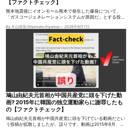
【ファクトチェック】
熊本地震後にイオンモール熊本で発生した爆発について、
「ガスコージェネレーションシステムが原因だ」とする投稿
がXで拡散しましたが、誤りです。経済産業省は「ガスコー
By 木山竣策(Shunsaku Kiyama)
2026年8月7日
ジェネレーションやガス発電機は設置していないことを確認
している」と発表し、LPガスが原因だった可能性が高いと説
明しています。またイオンは5日、事故原因を調べる事故調
査委員会を設置すると発表しました。 検証対象 拡散した投
稿 イオンモール熊本で発生した爆発を受けて、Xでは、都市
ガスを燃料としてガスエンジンやガスタービンで発電し、排
熱を冷暖房などに利用する「ガスコージェネレーション」が
原因だとする投稿が拡散した（例1、例2）。 検証する理由
ソーシャルリスニングツールMeltwaterで調べると、これら
の投稿の表示回数は少なくとも合計194万回を超えている。
爆発の原因をめぐって、さまざまな根拠不明の情報が飛び交
っているため検証する。 検証過程 イオンモール熊本の爆発
鳩山由紀夫元首相が中国共産党に頭を下げた動
2026年7月28日午後16時27分ごろ、熊本県で震度7の地震が
画? 2015年に韓国の独立運動家らに謝罪したも
発生した。午後6時ごろ、嘉島町のショッピングセンター
の【ファクトチェック】
「イ
鳩山由紀夫元首相が中国共産党に頭を下げている動画だとい
う投稿が拡散しましたが、誤りです。動画は2015年8月、鳩
山氏が韓国・ソウル市の西大門刑務所跡を訪問し、韓国の独