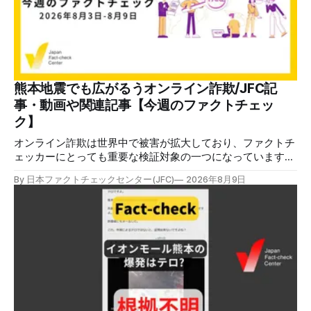
熊本地震でも広がるうオンライン詐欺/JFC記
事・動画や関連記事【今週のファクトチェッ
ク】
オンライン詐欺は世界中で被害が拡大しており、ファクトチ
ェッカーにとっても重要な検証対象の一つになっています。
熊本地震をめぐっても、寄付金詐欺や目立つ投稿に詐欺サイ
By 日本ファクトチェックセンター(JFC)
2026年8月9日
トへのリンクを貼るなどの手口が複数確認されています。
✉️日本ファクトチェックセンター（JFC）がこの1週間に出
した記事を中心に、その他のメディアも含めて、ファクトチ
ェックや偽情報関連の情報をまとめました。同じ内容をニュ
ースレターでも配信しています。登録はこちら。 今週のお
知らせ JFCファクトチェック講師養成講座 申込はこちら 日
本ファクトチェックセンター（JFC）は、ファクトチェック
やメディア情報リテラシーに関する講師養成講座を月に1度
開催しています。講座はオンラインで90分間。修了者には認
定バッジと教室や職場などで利用可能な教材を提供します。