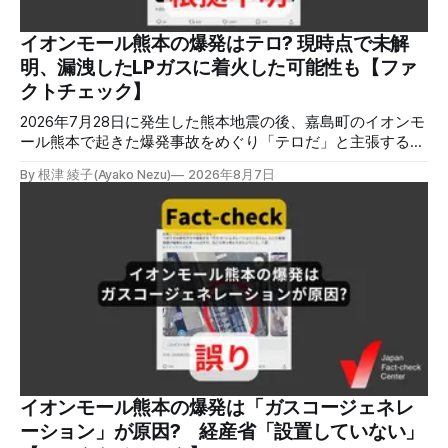
次回の開講は8月23日（日）午後4時~5時30分で、お申し込
みはこちら。 日本ファクトチェックセンター（JFC） ファ
イオンモール熊本の爆発はテロ? 現時点で未解
クトチェック講師養成講座 8月23日（日）開催分日本ファ
明、漏洩したLPガスに着火した可能性も【ファ
クトチェックセンター（JFC）による講師養成講座です。 講
クトチェック】
師養成講座（オ
2026年7月28日に発生した熊本地震の後、嘉島町のイオンモ
ール熊本で起きた爆発事故をめぐり「テロだ」と主張する投
稿が拡散しましたが、根拠不明です。経済産業省は漏洩した
By 根津 綾子(Ayako Nezu)
2026年8月7日
LPガスに着火した可能性に言及していますが、現時点で未解
明です。イオンは8月5日、外部専門家らによる事故調査委員
会を設置すると発表しました。 検証対象 拡散した言説 2026
年8月2日、イオンモール熊本の爆発がテロによるものだと主
張する投稿がＸで拡散した。 検証する理由 8月5日現在、投
稿は600回以上リポストされ、表示は19万件を超える。 同様
の情報の拡散量を調べるため、「熊本」「イオンモール」
「爆発」「テロ」など複数のキーワードを組み合わせてソー
シャル分析ツールMeltwaterで調べると、総投稿数は8月5日
までに約9900件あった(例1,2,3)。拡散のほとんどはXだ。 こ
れらの投稿は根拠を示していないが、「ガス爆発には見えな
いね」「これは 熊本を略奪する為のテロですよ」など、投
イオンモール熊本の爆発は「ガスコージェネレ
稿を真に受けたり、同調する反応が多い。「デマまたは不確
ーション」が原因? 経産省「設置していない」
定な情報を流すな」や「陰謀論だよ」などの指摘