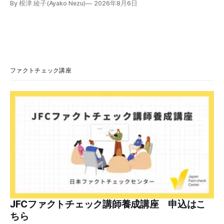
By 根津 綾子(Ayako Nezu)
2026年8月6日
立運動家らに謝罪した映像です。中国共産党に対して頭を下
げている動画ではありません。 検証対象 拡散した言説 2026
年7月30日、「日本人がなぜ左翼を嫌うのか、考えたことは
ありますか？/ここに日本の左寄り首相だった鳩山由紀夫が
います。彼は2009年から2010年まで1年間務めました。/こ
のビデオでは、彼が中国を訪問中に中国共産党に対して恥じ
らいながら頭を下げています」という英文付きの動画がXで
ファクトチェック講座
拡散した。 検証する理由 8月6日現在、投稿は200回以上リ
ポストされ、表示は20万件を超える。 投稿には「私の日本
語力が衰えていたら申し訳ないですが、動画に『韓国』と書
いてあるように見えます」などの英語の指摘もあるが、「日
本が犯した残虐行為を謝罪するのは悪いことだと思わない」
「共産主義者に恥じて頭を下げるべき人はいない」など、拡
散した投稿を真に受けた反応も多いため検証する。 検証過
程 動
JFCファクトチェック講師養成講座 申込はこ
ちら