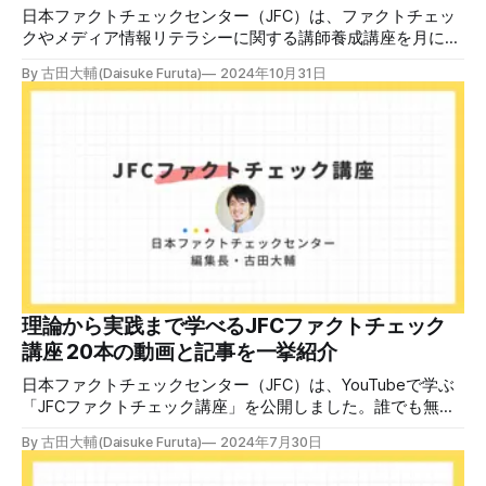
日本ファクトチェックセンター（JFC）は、ファクトチェッ
クやメディア情報リテラシーに関する講師養成講座を月に1
度開催しています。講座はオンラインで90分間。修了者には
By 古田大輔(Daisuke Furuta)
2024年10月31日
認定バッジと教室や職場などで利用可能な教材を提供しま
す。 次回の開講は8月23日（日）午後4時~5時30分で、お申
し込みはこちら。 日本ファクトチェックセンター（JFC）
ファクトチェック講師養成講座 8月23日（日）開催分日本
ファクトチェックセンター（JFC）による講師養成講座で
す。 講師養成講座（オンラインで90分）を受講いただいた
後、修了課題を提出された方には、教室や職場などで利用可
能な教材の提... powered by Peatix : More than a
ticket.Peatix 受講条件はファクトチェッカー認定試験に合格
していること。講師養成講座は1回の受講で修了となりま
す。 受講生には教材を提供 デマや不確かな情報が蔓延する
中で、自衛策が求められています。「気をつけて」というだ
理論から実践まで学べるJFCファクトチェック
けでは、対策になりません。最初から騙されたい人はいませ
講座 20本の動画と記事を一挙紹介
ん。誰だって気をつけているのに、誤った情
日本ファクトチェックセンター（JFC）は、YouTubeで学ぶ
「JFCファクトチェック講座」を公開しました。誰でも無料
で視聴可能で、広がる偽・誤情報に対して自分で実践できる
By 古田大輔(Daisuke Furuta)
2024年7月30日
ファクトチェックやメディアリテラシーの知識を学ぶことが
できます。 理論編と実践編の中身 理論編では、偽・誤情報