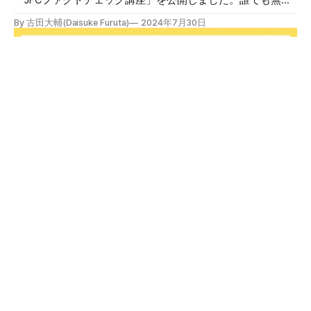
で視聴可能で、広がる偽・誤情報に対して自分で実践できる
By 古田大輔(Daisuke Furuta)
2024年7月30日
ファクトチェックやメディアリテラシーの知識を学ぶことが
できます。 理論編と実践編の中身 理論編では、偽・誤情報
の日本での影響を調べた2万人調査の紹介や、間違った情報
を信じてしまう背景にある人間のバイアス、大規模に拡散す
るSNSアルゴリズムなどを解説しています。 実践編では、画
像や動画や生成AIなど、偽・誤情報をどのように検証したら
良いかをJFCが検証してきた事例から具体的に学びます。
JFCファクトチェッカー認定試験を開始 2024年7月29日か
ら、これらの内容について習熟度を確認するJFCファクトチ
ェッカー認定試験を開始します。誰でもいつでも受験可能で
す（2024年度中は受験料1000円、2025年度から2000円）。
合格者には様々な技能をデジタル証明するオープンバッジ・
JFCファクトチェッカー認定試験
ネットワークを活用して、JFCファクトチェッカーの認定証
日本ファクトチェックセンター（JFC）はJFCファクトチェ
を発行します。 JFCファクトチェッカー認定試験
ッカー認定試験を開始します。YouTubeで公開しているファ
クトチェック講座から出題し、合格者に認定証を授与しま
By 日本ファクトチェックセンター(JFC)
2024年7月29日
す。 拡散する偽・誤情報から身を守るために 偽・誤情報の
拡散は増える一方で、皆さんが日常的に使用しているSNSや
動画プラットフォームに蔓延しています。偽広告や偽サイト
へのリンクなどによる詐欺被害も広がっています。 JFCが国
運営団体
利用規約
プライバシーポリシー
際大学グロコムと実施した調査では、実際に拡散した偽・誤