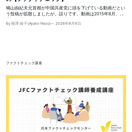
「イ
鳩山由紀夫元首相が中国共産党に頭を下げている動画だとい
う投稿が拡散しましたが、誤りです。動画は2015年8月、鳩
山氏が韓国・ソウル市の西大門刑務所跡を訪問し、韓国の独
By 根津 綾子(Ayako Nezu)
2026年8月6日
立運動家らに謝罪した映像です。中国共産党に対して頭を下
げている動画ではありません。 検証対象 拡散した言説 2026
年7月30日、「日本人がなぜ左翼を嫌うのか、考えたことは
ありますか？/ここに日本の左寄り首相だった鳩山由紀夫が
います。彼は2009年から2010年まで1年間務めました。/こ
のビデオでは、彼が中国を訪問中に中国共産党に対して恥じ
らいながら頭を下げています」という英文付きの動画がXで
ファクトチェック講座
拡散した。 検証する理由 8月6日現在、投稿は200回以上リ
ポストされ、表示は20万件を超える。 投稿には「私の日本
語力が衰えていたら申し訳ないですが、動画に『韓国』と書
いてあるように見えます」などの英語の指摘もあるが、「日
本が犯した残虐行為を謝罪するのは悪いことだと思わない」
「共産主義者に恥じて頭を下げるべき人はいない」など、拡
散した投稿を真に受けた反応も多いため検証する。 検証過
程 動