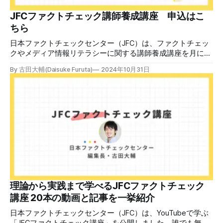
JFCファクトチェック講師養成講座 申込はこ
ちら
日本ファクトチェックセンター（JFC）は、ファクトチェッ
クやメディア情報リテラシーに関する講師養成講座を月に1
度開催しています。講座はオンラインで90分間。修了者には
By 古田大輔(Daisuke Furuta)
2024年10月31日
認定バッジと教室や職場などで利用可能な教材を提供しま
す。 次回の開講は8月23日（日）午後4時~5時30分で、お申
し込みはこちら。 日本ファクトチェックセンター（JFC）
ファクトチェック講師養成講座 8月23日（日）開催分日本
ファクトチェックセンター（JFC）による講師養成講座で
す。 講師養成講座（オンラインで90分）を受講いただいた
後、修了課題を提出された方には、教室や職場などで利用可
能な教材の提... powered by Peatix : More than a
ticket.Peatix 受講条件はファクトチェッカー認定試験に合格
していること。講師養成講座は1回の受講で修了となりま
す。 受講生には教材を提供 デマや不確かな情報が蔓延する
中で、自衛策が求められています。「気をつけて」というだ
理論から実践まで学べるJFCファクトチェック
けでは、対策になりません。最初から騙されたい人はいませ
講座 20本の動画と記事を一挙紹介
ん。誰だって気をつけているのに、誤った情
日本ファクトチェックセンター（JFC）は、YouTubeで学ぶ
「JFCファクトチェック講座」を公開しました。誰でも無料