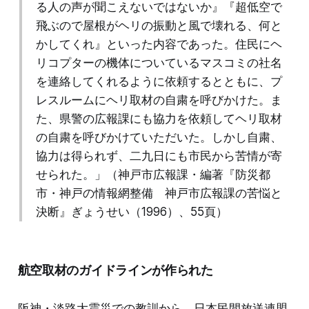
る人の声が聞こえないではないか』『超低空で
飛ぶので屋根がヘリの振動と風で壊れる、何と
かしてくれ』といった内容であった。住民にヘ
リコプターの機体についているマスコミの社名
を連絡してくれるように依頼するとともに、プ
レスルームにヘリ取材の自粛を呼びかけた。ま
た、県警の広報課にも協力を依頼してヘリ取材
の自粛を呼びかけていただいた。しかし自粛、
協力は得られず、二九日にも市民から苦情が寄
せられた。」（神戸市広報課・編著『防災都
市・神戸の情報網整備 神戸市広報課の苦悩と
決断』ぎょうせい（1996）、55頁）
航空取材のガイドラインが作られた
阪神・淡路大震災での教訓から、日本民間放送連盟