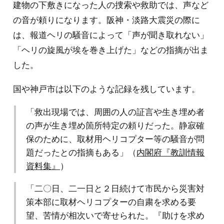
建物の下敷きになった人の捜索や救助では、声など
の音が頼りになります。阪神・淡路大震災の際に
は、報道ヘリの騒音によって「声が聞き取れない」
「ヘリの旋風が埃を巻き上げた」などの指摘が出ま
した。
国や神戸市は以下のような記録を残しています。
「救出現場では、周囲の人の証言や生き埋め者
の声が生き埋め箇所特定の頼りだった。静寂確
保のために、取材用ヘリコプター等の騒音が問
題だったとの指摘もある」（
内閣府『教訓情報
資料集』
）
「二〇日、二一日と２日続けて市民から災害対
策本部に取材ヘリコプターの自粛を求める要
望、苦情が相次いで寄せられた。『助けを求め