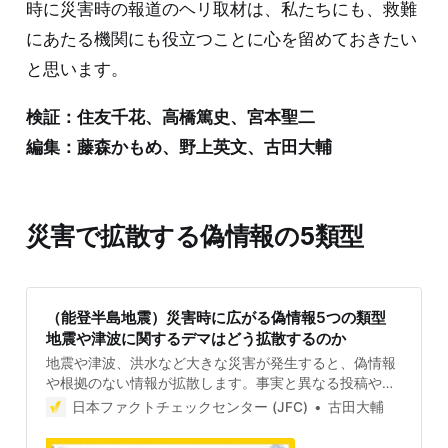
時に災害時の報道のヘリ取材は、私たちにも、救難
にあたる機関にも役立つことに心を留めておきたい
と思います。
検証：住友千花、高橋篤史、宮本聖二
編集：藤森かもめ、野上英文、古田大輔
災害で拡散する偽情報の5類型
（能登半島地震）災害時に広がる偽情報5つの類型
地震や津波に関するデマはどう拡散するのか
地震や津波、洪水など大きな災害が発生すると、偽情報
や根拠のない情報が拡散します。事実と異なる投稿や不
確かな救助要請は、本当に助けを必要としている人たち
日本ファクトチェックセンター (JFC)
古田大輔
への支援を遅らせたり、妨げたりする恐れがあります。
拡散しがちな偽情報・誤情報のパターンを知って、支援