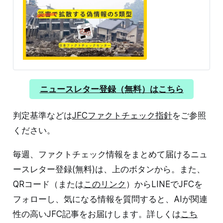
を妨げないようにしましょう。 災害時の偽情報の5類型
実際と異なる被害投稿 災害時に最も多く見られるのが、
偽の被害報告だ。2024年1月1日の能登半島地震では、
2011年の東日本大震災の津波の映像を使って、まるで能
登半島地震の被害のように投稿する事例が相次いだ（例
1、例2、例3、例4、例5 、例6）。 例2と例3を投稿した
2つのアカウントは添付動画は異なるが、投稿文言は同
じで「津波到達になった瞬間NHKのアナウンサーがすご
い怒鳴ってる！危機感の伝わってくるアナウンスなので
ニュースレター登録（無料）はこちら
北陸新潟能登半島の方逃げてください」と書かれてい
る。投稿内容をコピーしたと見られる。 例5の投稿は
判定基準などは
JFCファクトチェック指針
をご参照
「石川県能登に大津波警報逃げろ」という文言に「#東
日本大震災」というハッシュタグもついている。映像は
ください。
東日本大震災のものだと示唆しているように読
毎週、ファクトチェック情報をまとめて届けるニュ
ースレター登録(無料)は、上のボタンから。また、
QRコード（または
このリンク
）からLINEでJFCを
フォローし、気になる情報を質問すると、AIが関連
性の高いJFC記事をお届けします。詳しくは
こち