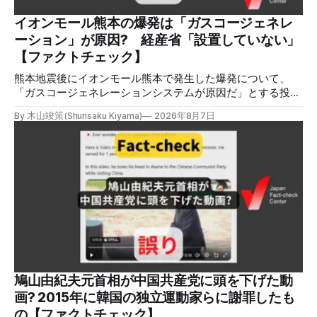
れらの投稿は根拠を示していないが、「ガス爆発には見えな
いね」「これは 熊本を略奪する為のテロですよ」など、投
イオンモール熊本の爆発は「ガスコージェネレ
稿を真に受けたり、同調する反応が多い。「デマまたは不確
ーション」が原因? 経産省「設置していない」
定な情報を流すな」や「陰謀論だよ」などの指摘
【ファクトチェック】
熊本地震後にイオンモール熊本で発生した爆発について、
「ガスコージェネレーションシステムが原因だ」とする投稿
がXで拡散しましたが、誤りです。経済産業省は「ガスコー
By 木山竣策(Shunsaku Kiyama)
2026年8月7日
ジェネレーションやガス発電機は設置していないことを確認
している」と発表し、LPガスが原因だった可能性が高いと説
明しています。またイオンは5日、事故原因を調べる事故調
査委員会を設置すると発表しました。 検証対象 拡散した投
稿 イオンモール熊本で発生した爆発を受けて、Xでは、都市
ガスを燃料としてガスエンジンやガスタービンで発電し、排
熱を冷暖房などに利用する「ガスコージェネレーション」が
原因だとする投稿が拡散した（例1、例2）。 検証する理由
ソーシャルリスニングツールMeltwaterで調べると、これら
の投稿の表示回数は少なくとも合計194万回を超えている。
爆発の原因をめぐって、さまざまな根拠不明の情報が飛び交
っているため検証する。 検証過程 イオンモール熊本の爆発
鳩山由紀夫元首相が中国共産党に頭を下げた動
2026年7月28日午後16時27分ごろ、熊本県で震度7の地震が
画? 2015年に韓国の独立運動家らに謝罪したも
発生した。午後6時ごろ、嘉島町のショッピングセンター
の【ファクトチェック】