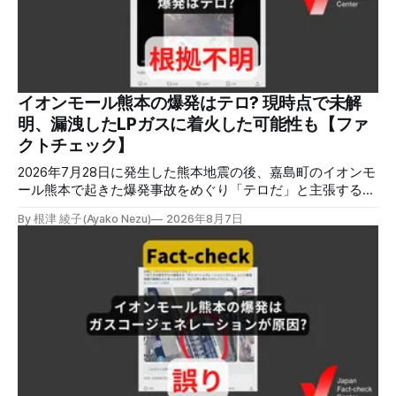
本ファクトチェックセンター（JFC）は、ファクトチェック
やメディア情報リテラシーに関する講師養成講座を月に1度
開催しています。講座はオンラインで90分間。修了者には認
定バッジと教室や職場などで利用可能な教材を提供します。
次回の開講は8月23日（日）午後4時~5時30分で、お申し込
みはこちら。 日本ファクトチェックセンター（JFC） ファ
イオンモール熊本の爆発はテロ? 現時点で未解
クトチェック講師養成講座 8月23日（日）開催分日本ファ
明、漏洩したLPガスに着火した可能性も【ファ
クトチェックセンター（JFC）による講師養成講座です。 講
クトチェック】
師養成講座（オ
2026年7月28日に発生した熊本地震の後、嘉島町のイオンモ
ール熊本で起きた爆発事故をめぐり「テロだ」と主張する投
稿が拡散しましたが、根拠不明です。経済産業省は漏洩した
By 根津 綾子(Ayako Nezu)
2026年8月7日
LPガスに着火した可能性に言及していますが、現時点で未解
明です。イオンは8月5日、外部専門家らによる事故調査委員
会を設置すると発表しました。 検証対象 拡散した言説 2026
年8月2日、イオンモール熊本の爆発がテロによるものだと主
張する投稿がＸで拡散した。 検証する理由 8月5日現在、投
稿は600回以上リポストされ、表示は19万件を超える。 同様
の情報の拡散量を調べるため、「熊本」「イオンモール」
「爆発」「テロ」など複数のキーワードを組み合わせてソー
シャル分析ツールMeltwaterで調べると、総投稿数は8月5日
までに約9900件あった(例1,2,3)。拡散のほとんどはXだ。 こ