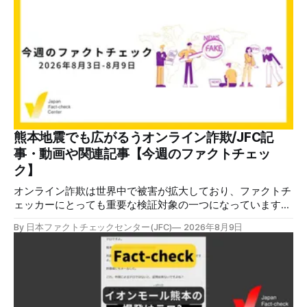
熊本地震でも広がるうオンライン詐欺/JFC記
事・動画や関連記事【今週のファクトチェッ
ク】
オンライン詐欺は世界中で被害が拡大しており、ファクトチ
ェッカーにとっても重要な検証対象の一つになっています。
熊本地震をめぐっても、寄付金詐欺や目立つ投稿に詐欺サイ
By 日本ファクトチェックセンター(JFC)
2026年8月9日
トへのリンクを貼るなどの手口が複数確認されています。
✉️日本ファクトチェックセンター（JFC）がこの1週間に出
した記事を中心に、その他のメディアも含めて、ファクトチ
ェックや偽情報関連の情報をまとめました。同じ内容をニュ
ースレターでも配信しています。登録はこちら。 今週のお
知らせ JFCファクトチェック講師養成講座 申込はこちら 日