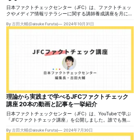
日本ファクトチェックセンター（JFC）は、ファクトチェッ
クやメディア情報リテラシーに関する講師養成講座を月に1
度開催しています。講座はオンラインで90分間。修了者には
By 古田大輔(Daisuke Furuta)
2024年10月31日
認定バッジと教室や職場などで利用可能な教材を提供しま
す。 次回の開講は8月23日（日）午後4時~5時30分で、お申
し込みはこちら。 日本ファクトチェックセンター（JFC）
ファクトチェック講師養成講座 8月23日（日）開催分日本
ファクトチェックセンター（JFC）による講師養成講座で
す。 講師養成講座（オンラインで90分）を受講いただいた
後、修了課題を提出された方には、教室や職場などで利用可
能な教材の提... powered by Peatix : More than a
ticket.Peatix 受講条件はファクトチェッカー認定試験に合格
していること。講師養成講座は1回の受講で修了となりま
す。 受講生には教材を提供 デマや不確かな情報が蔓延する
中で、自衛策が求められています。「気をつけて」というだ
理論から実践まで学べるJFCファクトチェック
けでは、対策になりません。最初から騙されたい人はいませ
講座 20本の動画と記事を一挙紹介
ん。誰だって気をつけているのに、誤った情
日本ファクトチェックセンター（JFC）は、YouTubeで学ぶ
「JFCファクトチェック講座」を公開しました。誰でも無料
で視聴可能で、広がる偽・誤情報に対して自分で実践できる
By 古田大輔(Daisuke Furuta)
2024年7月30日
ファクトチェックやメディアリテラシーの知識を学ぶことが
できます。 理論編と実践編の中身 理論編では、偽・誤情報