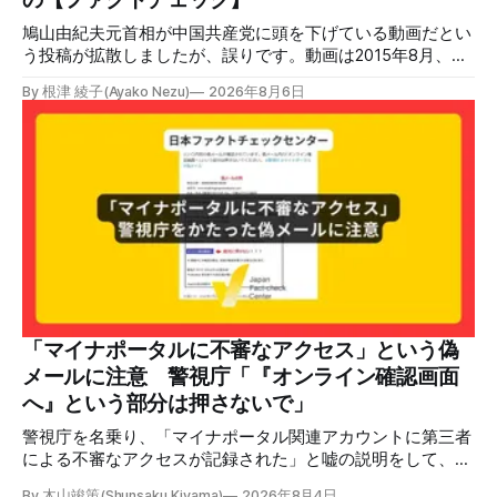
「イ
鳩山由紀夫元首相が中国共産党に頭を下げている動画だとい
う投稿が拡散しましたが、誤りです。動画は2015年8月、鳩
山氏が韓国・ソウル市の西大門刑務所跡を訪問し、韓国の独
By 根津 綾子(Ayako Nezu)
2026年8月6日
立運動家らに謝罪した映像です。中国共産党に対して頭を下
げている動画ではありません。 検証対象 拡散した言説 2026
年7月30日、「日本人がなぜ左翼を嫌うのか、考えたことは
ありますか？/ここに日本の左寄り首相だった鳩山由紀夫が
います。彼は2009年から2010年まで1年間務めました。/こ
のビデオでは、彼が中国を訪問中に中国共産党に対して恥じ
らいながら頭を下げています」という英文付きの動画がXで
拡散した。 検証する理由 8月6日現在、投稿は200回以上リ
ポストされ、表示は20万件を超える。 投稿には「私の日本
語力が衰えていたら申し訳ないですが、動画に『韓国』と書
いてあるように見えます」などの英語の指摘もあるが、「日
本が犯した残虐行為を謝罪するのは悪いことだと思わない」
「マイナポータルに不審なアクセス」という偽
「共産主義者に恥じて頭を下げるべき人はいない」など、拡
メールに注意 警視庁「『オンライン確認画面
散した投稿を真に受けた反応も多いため検証する。 検証過
へ』という部分は押さないで」
程 動
警視庁を名乗り、「マイナポータル関連アカウントに第三者
による不審なアクセスが記録された」と嘘の説明をして、リ
ンクへ誘導する偽メールが出回っています。警視庁は公式X
By 木山竣策(Shunsaku Kiyama)
2026年8月4日