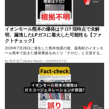
イオンモール熊本の爆発はテロ? 現時点で未解
明、漏洩したLPガスに着火した可能性も【ファ
クトチェック】
2026年7月28日に発生した熊本地震の後、嘉島町のイオンモ
ール熊本で起きた爆発事故をめぐり「テロだ」と主張する投
稿が拡散しましたが、根拠不明です。経済産業省は漏洩した
By 根津 綾子(Ayako Nezu)
2026年8月7日
LPガスに着火した可能性に言及していますが、現時点で未解
明です。イオンは8月5日、外部専門家らによる事故調査委員
会を設置すると発表しました。 検証対象 拡散した言説 2026
年8月2日、イオンモール熊本の爆発がテロによるものだと主
張する投稿がＸで拡散した。 検証する理由 8月5日現在、投
稿は600回以上リポストされ、表示は19万件を超える。 同様
の情報の拡散量を調べるため、「熊本」「イオンモール」
「爆発」「テロ」など複数のキーワードを組み合わせてソー
シャル分析ツールMeltwaterで調べると、総投稿数は8月5日
までに約9900件あった(例1,2,3)。拡散のほとんどはXだ。 こ