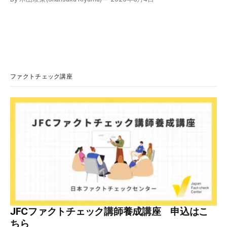
で、メール内のリンクを押さないようにと注意を呼びかけて
います。 SNSで「不審なメールが届いた」との報告が相次ぐ
2026年7月ごろから「警視庁サイバーセキュリティ対策本
部」を名乗るメールが届いたという投稿がX（旧Twitter）上
で複数確認できる(例1、例2、例3)。 偽メールの件名は
「【警視庁】マイナポータル：不審なアクセスの確認」。本
文には「警視庁サイバーセキュリティ対策本部」「通知番
号：MN-2026-●●●」「マイナポータル関連アカウント
ファクトチェック講座
に、第三者による不審なアクセスが記録されました」「お客
様のメールアドレスと一致しています」と記している。 そ
のうえで「2026年8月2日（日）23:59までに、ご本人操作か
どうかご確認ください」などと「オンライン確認画面へ」と
いうリンクをクリックするよう誘導している。 本文には、
警視庁の住所（東京都千代田区霞が関2-1-1）も書かれてい
る。 しかし、
JFCファクトチェック講師養成講座 申込はこ
ちら