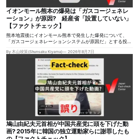
れらの投稿は根拠を示していないが、「ガス爆発には見えな
いね」「これは 熊本を略奪する為のテロですよ」など、投
イオンモール熊本の爆発は「ガスコージェネレ
稿を真に受けたり、同調する反応が多い。「デマまたは不確
ーション」が原因? 経産省「設置していない」
定な情報を流すな」や「陰謀論だよ」などの指摘
【ファクトチェック】
熊本地震後にイオンモール熊本で発生した爆発について、
「ガスコージェネレーションシステムが原因だ」とする投稿
がXで拡散しましたが、誤りです。経済産業省は「ガスコー
By 木山竣策(Shunsaku Kiyama)
2026年8月7日
ジェネレーションやガス発電機は設置していないことを確認
している」と発表し、LPガスが原因だった可能性が高いと説
明しています。またイオンは5日、事故原因を調べる事故調
査委員会を設置すると発表しました。 検証対象 拡散した投
稿 イオンモール熊本で発生した爆発を受けて、Xでは、都市
ガスを燃料としてガスエンジンやガスタービンで発電し、排
熱を冷暖房などに利用する「ガスコージェネレーション」が
原因だとする投稿が拡散した（例1、例2）。 検証する理由
ソーシャルリスニングツールMeltwaterで調べると、これら
の投稿の表示回数は少なくとも合計194万回を超えている。
爆発の原因をめぐって、さまざまな根拠不明の情報が飛び交
っているため検証する。 検証過程 イオンモール熊本の爆発
鳩山由紀夫元首相が中国共産党に頭を下げた動
2026年7月28日午後16時27分ごろ、熊本県で震度7の地震が
画? 2015年に韓国の独立運動家らに謝罪したも
発生した。午後6時ごろ、嘉島町のショッピングセンター
の【ファクトチェック】