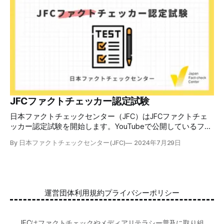
の日本での影響を調べた2万人調査の紹介や、間違った情報
を信じてしまう背景にある人間のバイアス、大規模に拡散す
るSNSアルゴリズムなどを解説しています。 実践編では、画
像や動画や生成AIなど、偽・誤情報をどのように検証したら
良いかをJFCが検証してきた事例から具体的に学びます。
JFCファクトチェッカー認定試験を開始 2024年7月29日か
ら、これらの内容について習熟度を確認するJFCファクトチ
ェッカー認定試験を開始します。誰でもいつでも受験可能で
す（2024年度中は受験料1000円、2025年度から2000円）。
合格者には様々な技能をデジタル証明するオープンバッジ・
JFCファクトチェッカー認定試験
ネットワークを活用して、JFCファクトチェッカーの認定証
日本ファクトチェックセンター（JFC）はJFCファクトチェ
を発行します。 JFCファクトチェッカー認定試験
ッカー認定試験を開始します。YouTubeで公開しているファ
クトチェック講座から出題し、合格者に認定証を授与しま
By 日本ファクトチェックセンター(JFC)
2024年7月29日
す。 拡散する偽・誤情報から身を守るために 偽・誤情報の
拡散は増える一方で、皆さんが日常的に使用しているSNSや
動画プラットフォームに蔓延しています。偽広告や偽サイト
へのリンクなどによる詐欺被害も広がっています。 JFCが国
際大学グロコムと実施した調査では、実際に拡散した偽・誤
運営団体
利用規約
プライバシーポリシー
情報を51.5%の割合で「正しいと思う」と答え、「誤ってい
る」と気づけたのは14.5%でした。 自分が目にする情報に大
量に間違っているものがある。そして、誰もが持つバイアス
JFCはファクトチェックやメディアリテラシー普及に取り組